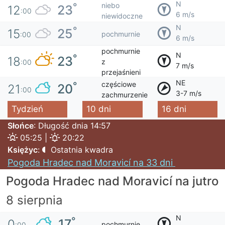
N
niebo
°
23
12
:00
6 m/s
niewidoczne
N
°
25
15
pochmurnie
:00
6 m/s
pochmurnie
N
°
23
18
z
:00
7 m/s
przejaśnieni
NE
częściowe
°
20
21
:00
3-7 m/s
zachmurzenie
Tydzień
10 dni
16 dni
Słońce
: Długość dnia 14:57
05:25 |
20:22
Księżyc
:
Ostatnia kwadra
Pogoda Hradec nad Moravicí na 33 dni
Pogoda Hradec nad Moravicí na jutro
8 sierpnia
N
°
17
0
pochmurnie
:00