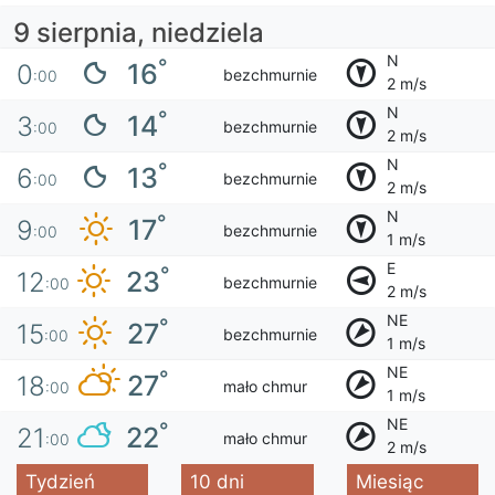
9 sierpnia, niedziela
N
°
16
0
bezchmurnie
:00
2 m/s
N
°
14
3
bezchmurnie
:00
2 m/s
N
°
13
6
bezchmurnie
:00
2 m/s
N
°
17
9
bezchmurnie
:00
1 m/s
E
°
23
12
bezchmurnie
:00
2 m/s
NE
°
27
15
bezchmurnie
:00
1 m/s
NE
°
27
18
mało chmur
:00
1 m/s
NE
°
22
21
mało chmur
:00
2 m/s
Tydzień
10 dni
Miesiąc