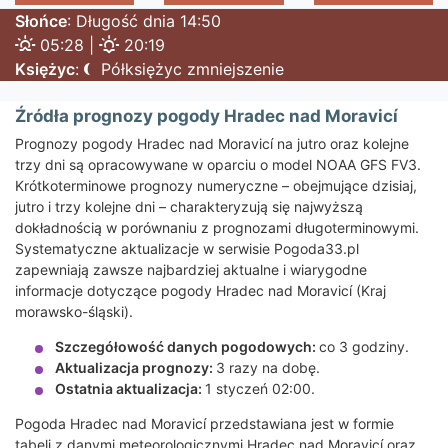
Słońce
: Długość dnia 14:50
05:28 |
20:19
Księżyc
:
Półksiężyc zmniejszenie
Źródła prognozy pogody Hradec nad Moravicí
Prognozy pogody Hradec nad Moravicí na jutro oraz kolejne
trzy dni są opracowywane w oparciu o model NOAA GFS FV3.
Krótkoterminowe prognozy numeryczne – obejmujące dzisiaj,
jutro i trzy kolejne dni – charakteryzują się najwyższą
dokładnością w porównaniu z prognozami długoterminowymi.
Systematyczne aktualizacje w serwisie Pogoda33.pl
zapewniają zawsze najbardziej aktualne i wiarygodne
informacje dotyczące pogody Hradec nad Moravicí (Kraj
morawsko-śląski).
Szczegółowość danych pogodowych:
co 3 godziny.
Aktualizacja prognozy:
3 razy na dobę.
Ostatnia aktualizacja:
1 styczeń 02:00.
Pogoda Hradec nad Moravicí przedstawiana jest w formie
tabeli z danymi meteorologicznymi Hradec nad Moravicí oraz