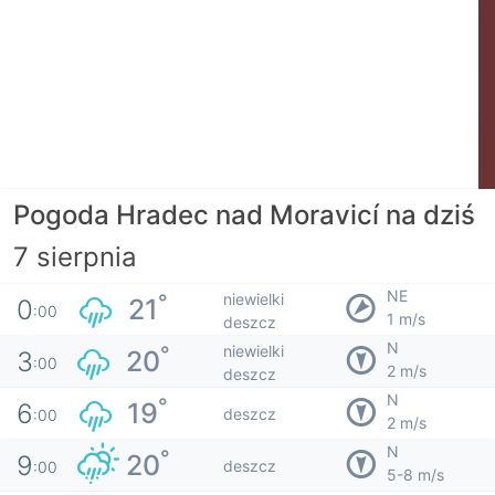
Pogoda Hradec nad Moravicí na dziś
7 sierpnia
NE
niewielki
°
21
0
:00
1 m/s
deszcz
N
niewielki
°
20
3
:00
2 m/s
deszcz
N
°
19
6
deszcz
:00
2 m/s
N
°
20
9
deszcz
:00
5-8 m/s