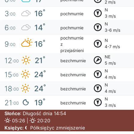
2 m/s
N
°
16
3
pochmurnie
:00
3 m/s
N
°
14
6
pochmurnie
:00
3-6 m/s
pochmurnie
N
°
16
9
z
:00
4-7 m/s
przejaśnieni
NE
°
21
12
bezchmurnie
:00
5 m/s
N
°
24
15
bezchmurnie
:00
4 m/s
N
°
24
18
bezchmurnie
:00
4 m/s
N
°
19
21
bezchmurnie
:00
3 m/s
Słońce
: Długość dnia 14:54
05:26 |
20:20
Księżyc
:
Półksiężyc zmniejszenie