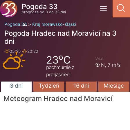
Pogoda 33
prognoza od 3 do 33 dni
Pogoda 33
Kraj morawsko-śląski
Pogoda Hradec nad Moravicí na 3
dni
05:25
20:22
o
23
C
Wiatr
N,
7 m/s
pochmurnie z
przejaśnieni
3 dni
Tydzień
16 dni
Miesiąc
Meteogram Hradec nad Moravicí