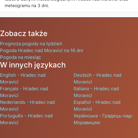
meteogramu na 3 dni.
Zobacz także
Prognoza pogody na tydzień
Pogoda Hradec nad Moravicí na 16 dni
Pogoda na miesiąc
W innych językach
English - Hradec nad
Deutsch - Hradec nad
Moravicí
Moravicí
Français - Hradec nad
Italiano - Hradec nad
Moravicí
Moravicí
Nederlands - Hradec nad
Español - Hradec nad
Moravicí
Moravicí
Português - Hradec nad
Українська - Градець-над-
Moravicí
Моравицею