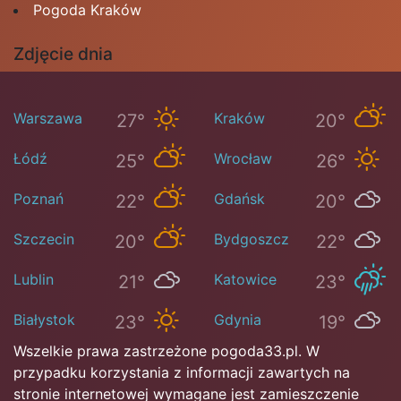
Pogoda Kraków
Zdjęcie dnia
Warszawa
Kraków
27°
20°
Łódź
Wrocław
25°
26°
Poznań
Gdańsk
22°
20°
Szczecin
Bydgoszcz
20°
22°
Lublin
Katowice
21°
23°
Białystok
Gdynia
23°
19°
Wszelkie prawa zastrzeżone pogoda33.pl. W
przypadku korzystania z informacji zawartych na
stronie internetowej wymagane jest zamieszczenie