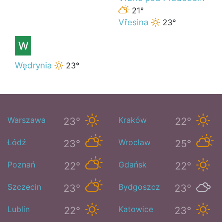
21°
Vřesina
23°
W
Wędrynia
23°
Warszawa
Kraków
23°
22°
Łódź
Wrocław
23°
25°
Poznań
Gdańsk
22°
22°
Szczecin
Bydgoszcz
23°
23°
Lublin
Katowice
22°
23°