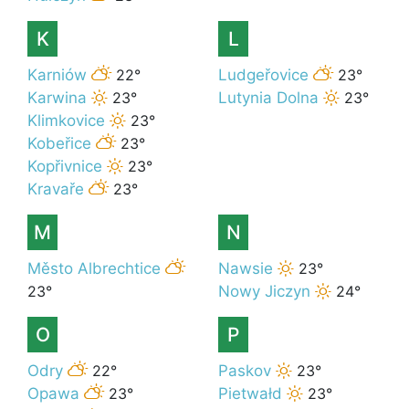
K
L
Karniów
22°
Ludgeřovice
23°
Karwina
23°
Lutynia Dolna
23°
Klimkovice
23°
Kobeřice
23°
Kopřivnice
23°
Kravaře
23°
M
N
Město Albrechtice
Nawsie
23°
23°
Nowy Jiczyn
24°
O
P
Odry
22°
Paskov
23°
Opawa
23°
Pietwałd
23°