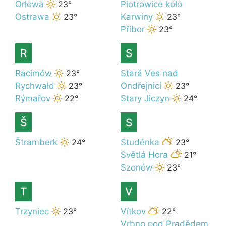
Orłowa
23°
Piotrowice koło
Ostrawa
23°
Karwiny
23°
Příbor
23°
R
S
Racimów
23°
Stará Ves nad
Rychwałd
23°
Ondřejnicí
23°
Rýmařov
22°
Stary Jiczyn
24°
Š
S
Štramberk
24°
Studénka
23°
Světlá Hora
21°
Szonów
23°
T
V
Trzyniec
23°
Vítkov
22°
Vrbno pod Pradědem