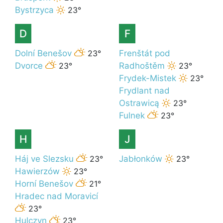
Bystrzyca
23°
D
F
Dolní Benešov
23°
Frenštát pod
Dvorce
23°
Radhoštěm
23°
Frydek-Mistek
23°
Frydlant nad
Ostrawicą
23°
Fulnek
23°
H
J
Háj ve Slezsku
23°
Jabłonków
23°
Hawierzów
23°
Horní Benešov
21°
Hradec nad Moravicí
23°
Hulczyn
23°