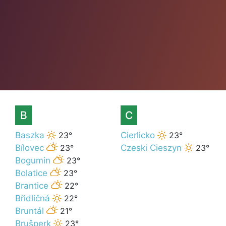
B
C
Baszka
23°
Cierlicko
23°
Bílovec
23°
Czeski Cieszyn
23°
Bogumin
23°
Bolatice
23°
Brantice
22°
Břidličná
22°
Bruntál
21°
Brušperk
23°