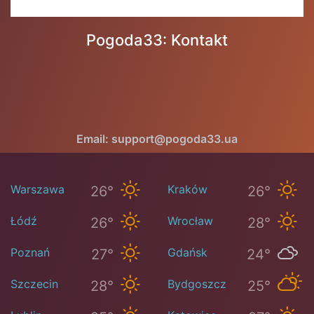
Pogoda33: Kontakt
Email: support@pogoda33.ua
Warszawa
Kraków
26°
26°
Łódź
Wrocław
26°
28°
Poznań
Gdańsk
27°
24°
Szczecin
Bydgoszcz
28°
25°