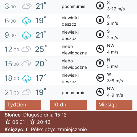
S
°
21
3
pochmurnie
:00
3-12 m/s
S
niewielki
°
19
6
:00
2 m/s
deszcz
S
niewielki
°
21
9
:00
2 m/s
deszcz
NW
niebo
°
25
12
:00
4 m/s
niewidoczne
N
niebo
°
20
15
:00
5 m/s
niewidoczne
W
niewielki
°
17
18
:00
3-8 m/s
deszcz
NW
°
19
21
pochmurnie
:00
4-9 m/s
Tydzień
10 dni
Miesiąc
Słońce
: Długość dnia 15:12
05:31 |
20:43
Księżyc
:
Półksiężyc zmniejszenie