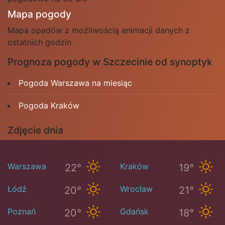
Mapa pogody
Mapa opadów z możliwością animacji danych z
ostatnich godzin
Prognoza pogody w Szczecinie od synoptyk
Pogoda Warszawa na miesiąc
Pogoda Kraków
Zdjęcie dnia
Warszawa
Kraków
22°
19°
Łódź
Wrocław
20°
21°
Poznań
Gdańsk
20°
18°