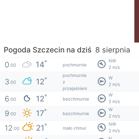
Pogoda Szczecin na dziś
8 sierpnia
NW
°
14
0
pochmurnie
:00
2 m/s
pochmurnie
W
°
12
3
z
:00
2 m/s
przejaśnieni
W
°
12
6
bezchmurnie
:00
2 m/s
W
°
17
9
bezchmurnie
:00
2 m/s
NW
°
21
12
mało chmur
:00
2 m/s
N