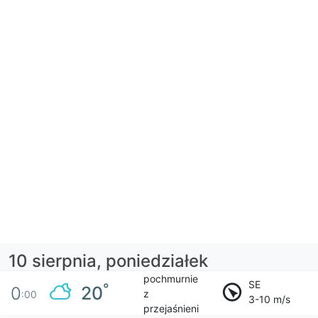
10 sierpnia, poniedziałek
pochmurnie
SE
°
20
0
z
:00
3-10 m/s
przejaśnieni