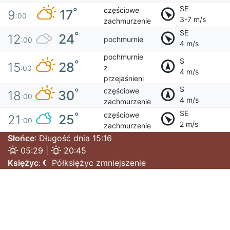
SE
częściowe
°
17
9
:00
3-7 m/s
zachmurzenie
SE
°
24
12
pochmurnie
:00
4 m/s
pochmurnie
S
°
28
15
z
:00
4 m/s
przejaśnieni
S
częściowe
°
30
18
:00
4 m/s
zachmurzenie
SE
częściowe
°
25
21
:00
2 m/s
zachmurzenie
Słońce
: Długość dnia 15:16
05:29 |
20:45
Księżyc
:
Półksiężyc zmniejszenie