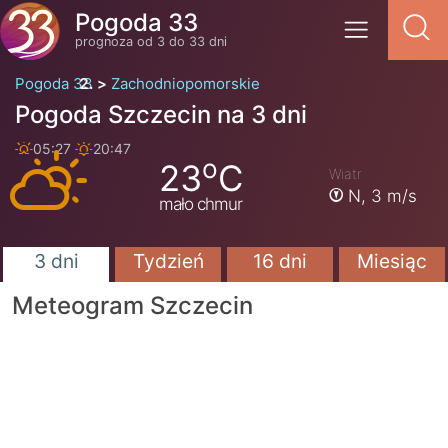
Pogoda 33
prognoza od 3 do 33 dni
Pogoda 33
Zachodniopomorskie
Pogoda Szczecin na 3 dni
05:27
20:47
o
23
C
Wiatr
N,
3 m/s
mało chmur
3 dni
Tydzień
16 dni
Miesiąc
Meteogram Szczecin