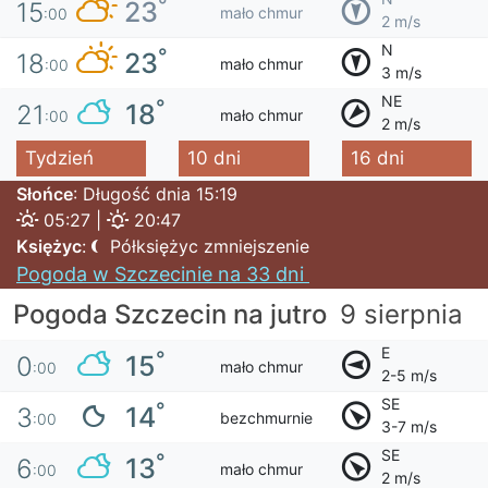
°
23
15
mało chmur
:00
2 m/s
N
°
23
18
mało chmur
:00
3 m/s
NE
°
18
21
mało chmur
:00
2 m/s
Tydzień
10 dni
16 dni
Słońce
: Długość dnia 15:19
05:27 |
20:47
Księżyc
:
Półksiężyc zmniejszenie
Pogoda w Szczecinie na 33 dni
Pogoda Szczecin na jutro
9 sierpnia
E
°
15
0
mało chmur
:00
2-5 m/s
SE
°
14
3
bezchmurnie
:00
3-7 m/s
SE
°
13
6
mało chmur
:00
2 m/s