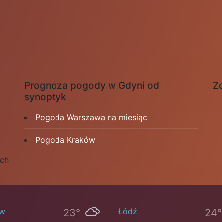
Prognoza pogody w Gdyni od
Zd
synoptyk
Pogoda Warszawa na miesiąc
Pogoda Kraków
ych
ów
Łódź
23°
24°