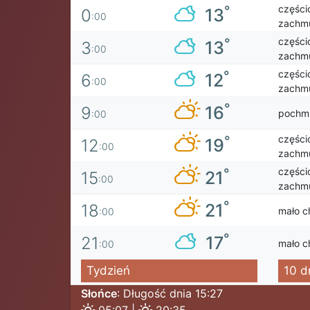
części
°
13
0
:00
zachmu
części
°
13
3
:00
zachmu
części
°
12
6
:00
zachmu
°
16
9
pochm
:00
części
°
19
12
:00
zachmu
części
°
21
15
:00
zachmu
°
21
18
mało c
:00
°
17
21
mało c
:00
Tydzień
10 d
Słońce
: Długość dnia 15:27