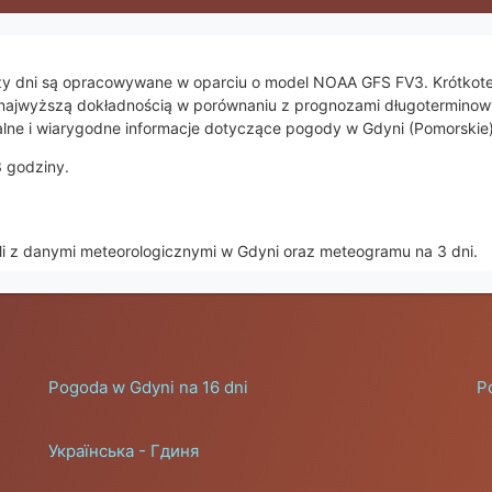
trzy dni są opracowywane w oparciu o model NOAA GFS FV3. Krótko
ą się najwyższą dokładnością w porównaniu z prognozami długotermino
lne i wiarygodne informacje dotyczące pogody w Gdyni (Pomorskie)
3 godziny.
li z danymi meteorologicznymi w Gdyni oraz meteogramu na 3 dni.
Pogoda w Gdyni na 16 dni
P
Українська - Гдиня