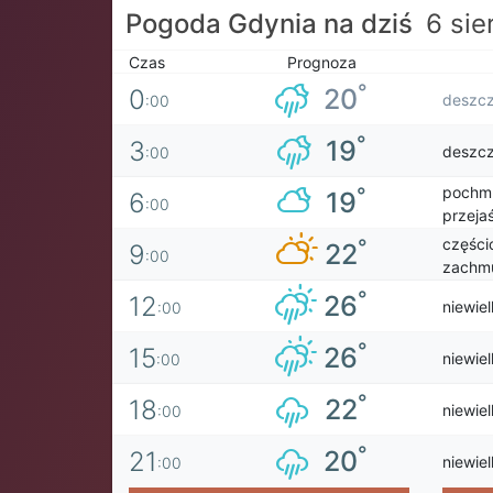
Pogoda Gdynia na dziś
6 sie
Czas
Prognoza
°
20
0
deszc
:00
°
19
3
deszc
:00
pochmu
°
19
6
:00
przejaś
części
°
22
9
:00
zachmu
°
26
12
niewie
:00
°
26
15
niewie
:00
°
22
18
niewie
:00
°
20
21
niewie
:00