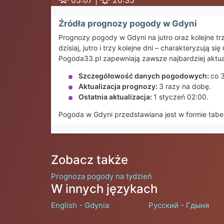
05:07 |
20:35
Źródła prognozy pogody w Gdyni
Prognozy pogody w Gdyni na jutro oraz kolejne 
dzisiaj, jutro i trzy kolejne dni – charakteryzuj
Pogoda33.pl zapewniają zawsze najbardziej aktua
Szczegółowość danych pogodowych:
co 
Aktualizacja prognozy:
3 razy na dobę.
Ostatnia aktualizacja:
1 styczeń 02:00.
Pogoda w Gdyni przedstawiana jest w formie tabe
Zobacz także
Prognoza pogody na tydzień
W innych językach
English - Gdynia
Русский - Гдыня