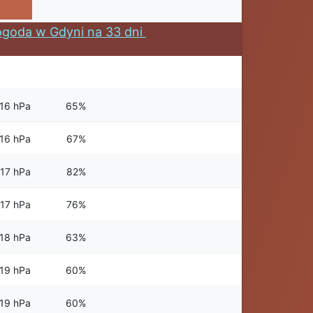
goda w Gdyni na 33 dni
16 hPa
65%
16 hPa
67%
17 hPa
82%
17 hPa
76%
18 hPa
63%
19 hPa
60%
19 hPa
60%