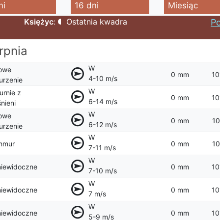
ni
16 dni
Miesiąc
Księżyc
:
Ostatnia kwadra
Po
rpnia
W
owe
0 mm
10
4-10 m/s
rzenie
W
rnie z
0 mm
10
6-14 m/s
nieni
W
owe
0 mm
10
6-12 m/s
rzenie
W
hmur
0 mm
10
7-11 m/s
W
niewidoczne
0 mm
10
7-10 m/s
W
niewidoczne
0 mm
10
7 m/s
W
niewidoczne
0 mm
10
5-9 m/s