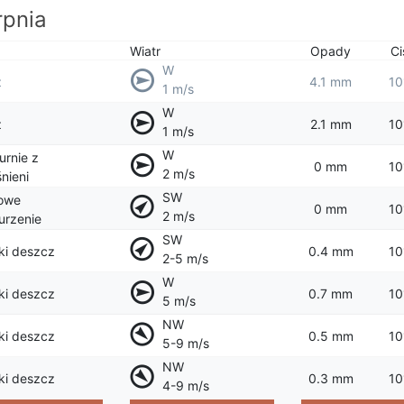
rpnia
Wiatr
Opady
Ci
W
z
4.1 mm
10
1 m/s
W
z
2.1 mm
10
1 m/s
W
rnie z
0 mm
10
2 m/s
nieni
SW
owe
0 mm
10
2 m/s
rzenie
SW
lki deszcz
0.4 mm
10
2-5 m/s
W
lki deszcz
0.7 mm
10
5 m/s
NW
lki deszcz
0.5 mm
10
5-9 m/s
NW
lki deszcz
0.3 mm
10
4-9 m/s