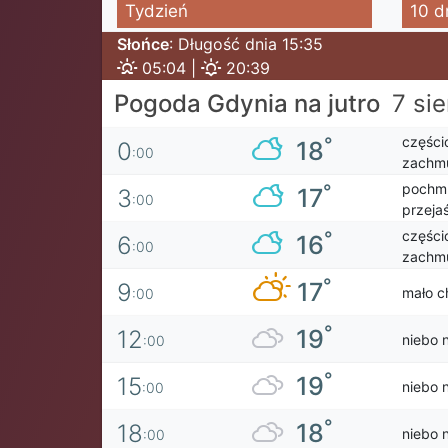
Tydzień
10 d
Słońce
: Długość dnia 15:35
05:04 |
20:39
Pogoda Gdynia na jutro
7 sie
części
°
18
0
:00
zachmu
pochmu
°
17
3
:00
przejaś
części
°
16
6
:00
zachmu
°
17
9
mało c
:00
°
19
12
niebo 
:00
°
19
15
niebo 
:00
°
18
18
niebo 
:00