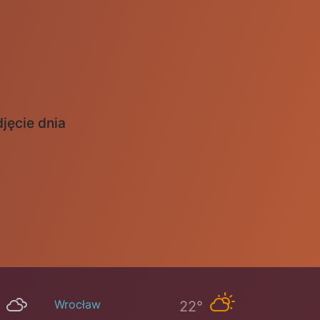
jęcie dnia
Wrocław
22°