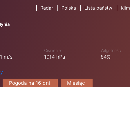
Radar
Polska
Lista państw
Klim
dynia
Ciśnienie
Wilgotność
1 m/s
1014 hPa
84%
cy
Pogoda na 16 dni
Miesiąc