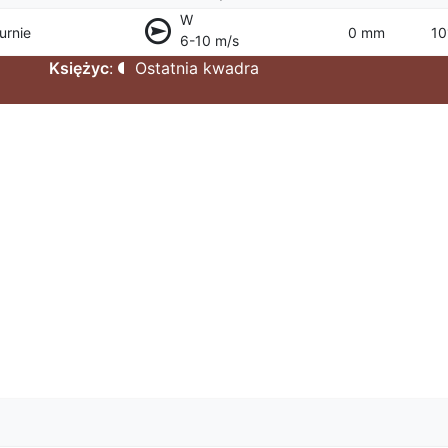
W
urnie
0 mm
10
6-10 m/s
Księżyc
:
Ostatnia kwadra