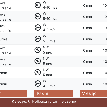
W
owe
0 mm
10
4-10 m/s
rzenie
W
owe
0 mm
10
5-10 m/s
rzenie
W
owe
0 mm
10
4-9 m/s
rzenie
W
urnie
0 mm
10
5-8 m/s
NW
owe
0 mm
10
5 m/s
rzenie
NW
owe
0 mm
10
5 m/s
rzenie
NW
hmur
0 mm
10
5 m/s
W
hmur
0 mm
10
4-8 m/s
ni
16 dni
Miesiąc
Księżyc
:
Półksiężyc zmniejszenie