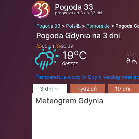
Pogoda 33
prognoza od 3 do 33 dni
Pogoda 33
Polska
Pomorskie
Pogoda G
Pogoda Gdynia na 3 dni
05:04
20:39
o
19
C
Wiatr
W,
deszcz
Temperatura wody w Gdyni według miesię
3 dni
Tydzień
10 dni
Meteogram Gdynia