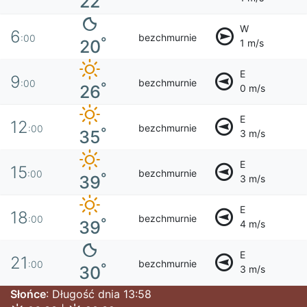
22
W
6
bezchmurnie
:00
°
20
1 m/s
E
9
bezchmurnie
:00
°
26
0 m/s
E
12
bezchmurnie
:00
°
35
3 m/s
E
15
bezchmurnie
:00
°
39
3 m/s
E
18
bezchmurnie
:00
°
39
4 m/s
E
21
bezchmurnie
:00
°
30
3 m/s
Słońce
: Długość dnia 13:58