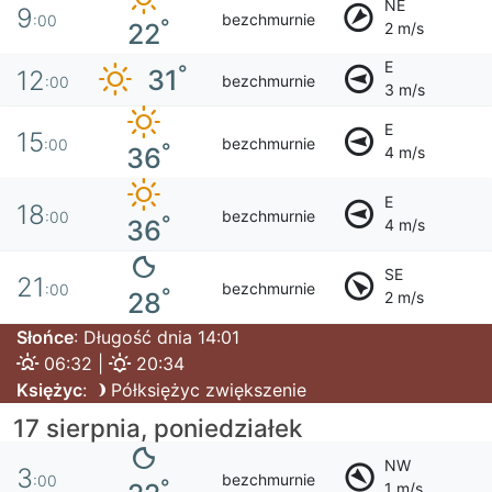
NE
9
bezchmurnie
:00
°
22
2 m/s
E
°
31
12
bezchmurnie
:00
3 m/s
E
15
bezchmurnie
:00
°
36
4 m/s
E
18
bezchmurnie
:00
°
36
4 m/s
SE
21
bezchmurnie
:00
°
28
2 m/s
Słońce
: Długość dnia 14:01
06:32 |
20:34
Księżyc
:
Półksiężyc zwiększenie
17 sierpnia, poniedziałek
NW
3
bezchmurnie
:00
°
1 m/s