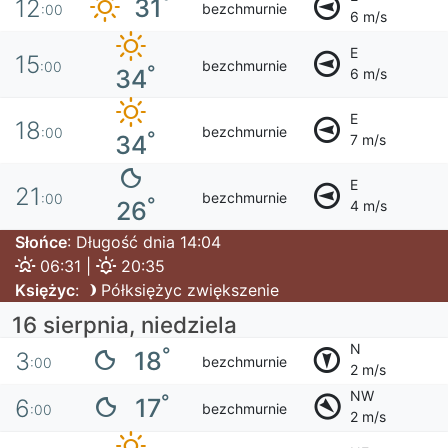
°
31
12
bezchmurnie
:00
6 m/s
E
15
bezchmurnie
:00
°
34
6 m/s
E
18
bezchmurnie
:00
°
34
7 m/s
E
21
bezchmurnie
:00
°
26
4 m/s
Słońce
: Długość dnia 14:04
06:31 |
20:35
Księżyc
:
Półksiężyc zwiększenie
16 sierpnia, niedziela
N
°
18
3
bezchmurnie
:00
2 m/s
NW
°
17
6
bezchmurnie
:00
2 m/s