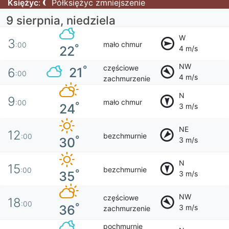
Księżyc
:
Półksiężyc zmniejszenie
9 sierpnia, niedziela
W
3
mało chmur
:00
°
22
4 m/s
NW
częściowe
°
21
6
:00
4 m/s
zachmurzenie
N
9
mało chmur
:00
°
24
3 m/s
NE
12
bezchmurnie
:00
°
30
3 m/s
N
15
bezchmurnie
:00
°
35
3 m/s
NW
częściowe
18
:00
°
36
3 m/s
zachmurzenie
pochmurnie