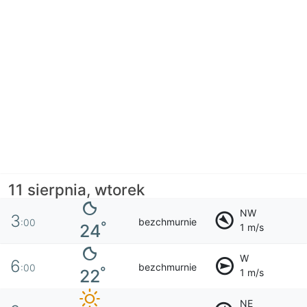
11 sierpnia, wtorek
NW
3
bezchmurnie
:00
°
24
1 m/s
W
6
bezchmurnie
:00
°
22
1 m/s
NE