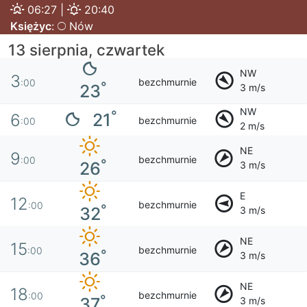
06:27 |
20:40
Księżyc
:
Nów
13 sierpnia, czwartek
NW
3
bezchmurnie
:00
°
23
3 m/s
NW
°
21
6
bezchmurnie
:00
2 m/s
NE
9
bezchmurnie
:00
°
26
3 m/s
E
12
bezchmurnie
:00
°
32
3 m/s
NE
15
bezchmurnie
:00
°
36
3 m/s
NE
18
bezchmurnie
:00
°
37
3 m/s