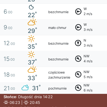
W
6
bezchmurnie
:00
°
22
2 m/s
W
9
mało chmur
:00
°
29
3 m/s
N
12
bezchmurnie
:00
°
35
3 m/s
NW
15
bezchmurnie
:00
°
37
4 m/s
NW
częściowe
18
:00
°
33
5 m/s
zachmurzenie
NW
°
31
21
pochmurnie
:00
6 m/s
Słońce
: Długość dnia 14:22
06:23 |
20:45