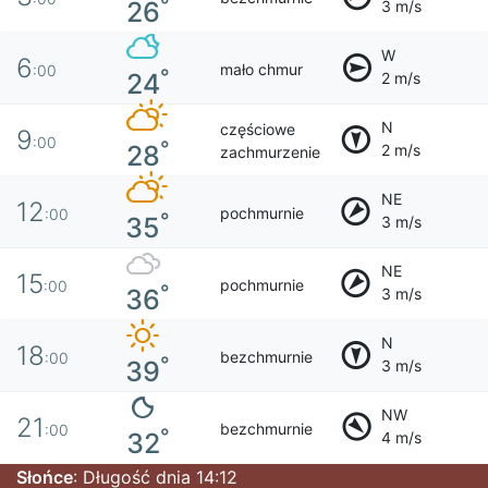
°
26
3 m/s
W
6
mało chmur
:00
°
24
2 m/s
N
częściowe
9
:00
°
28
2 m/s
zachmurzenie
NE
12
pochmurnie
:00
°
35
3 m/s
NE
15
pochmurnie
:00
°
36
3 m/s
N
18
bezchmurnie
:00
°
39
3 m/s
NW
21
bezchmurnie
:00
°
32
4 m/s
Słońce
: Długość dnia 14:12