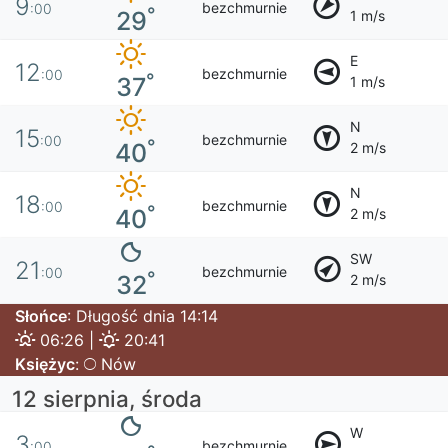
9
bezchmurnie
:00
°
29
1 m/s
E
12
bezchmurnie
:00
°
37
1 m/s
N
15
bezchmurnie
:00
°
40
2 m/s
N
18
bezchmurnie
:00
°
40
2 m/s
SW
21
bezchmurnie
:00
°
32
2 m/s
Słońce
: Długość dnia 14:14
06:26 |
20:41
Księżyc
:
Nów
12 sierpnia, środa
W
3
bezchmurnie
:00