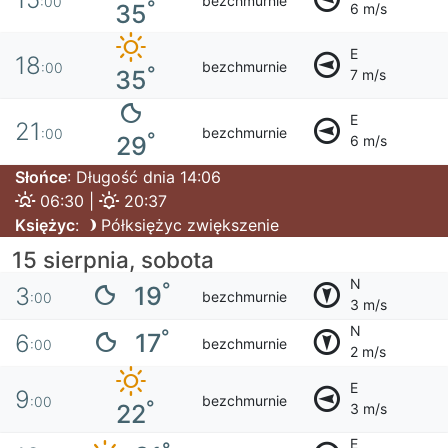
bezchmurnie
:00
°
35
6 m/s
E
18
bezchmurnie
:00
°
35
7 m/s
E
21
bezchmurnie
:00
°
29
6 m/s
Słońce
: Długość dnia 14:06
06:30 |
20:37
Księżyc
:
Półksiężyc zwiększenie
15 sierpnia, sobota
N
°
19
3
bezchmurnie
:00
3 m/s
N
°
17
6
bezchmurnie
:00
2 m/s
E
9
bezchmurnie
:00
°
22
3 m/s
E