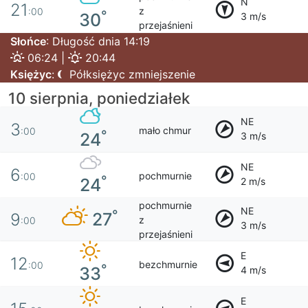
N
21
z
:00
°
30
3 m/s
przejaśnieni
Słońce
: Długość dnia 14:19
06:24 |
20:44
Księżyc
:
Półksiężyc zmniejszenie
10 sierpnia, poniedziałek
NE
3
mało chmur
:00
°
24
3 m/s
NE
6
pochmurnie
:00
°
24
2 m/s
pochmurnie
NE
°
27
9
z
:00
3 m/s
przejaśnieni
E
12
bezchmurnie
:00
°
33
4 m/s
E