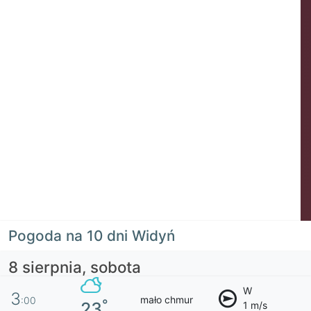
Pogoda na 10 dni Widyń
8 sierpnia, sobota
W
3
mało chmur
:00
°
23
1 m/s