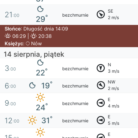
SE
21
bezchmurnie
:00
°
29
2 m/s
Słońce
: Długość dnia 14:09
06:29 |
20:38
Księżyc
:
Nów
14 sierpnia, piątek
N
3
bezchmurnie
:00
°
22
3 m/s
NW
°
19
6
bezchmurnie
:00
2 m/s
E
9
bezchmurnie
:00
°
24
4 m/s
E
°
31
12
bezchmurnie
:00
5 m/s
E
15