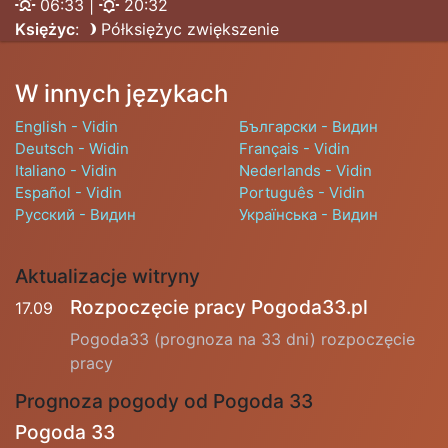
06:33 |
20:32
Księżyc
:
Półksiężyc zwiększenie
W innych językach
English - Vidin
Български - Видин
Deutsch - Widin
Français - Vidin
Italiano - Vidin
Nederlands - Vidin
Español - Vidin
Português - Vidin
Русский - Видин
Українська - Видин
Aktualizacje witryny
Rozpoczęcie pracy Pogoda33.pl
17.09
Pogoda33 (prognoza na 33 dni) rozpoczęcie
pracy
Prognoza pogody od Pogoda 33
Pogoda 33