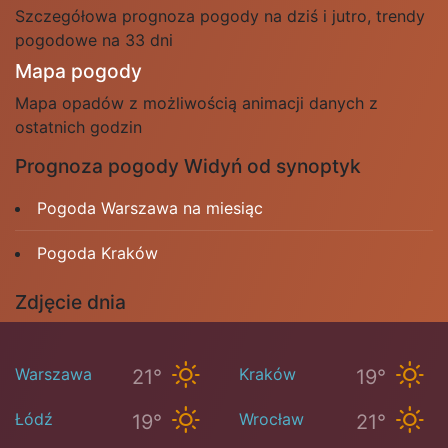
Szczegółowa prognoza pogody na dziś i jutro, trendy
pogodowe na 33 dni
Mapa pogody
Mapa opadów z możliwością animacji danych z
ostatnich godzin
Prognoza pogody Widyń od synoptyk
Pogoda Warszawa na miesiąc
Pogoda Kraków
Zdjęcie dnia
Warszawa
Kraków
21°
19°
Łódź
Wrocław
19°
21°