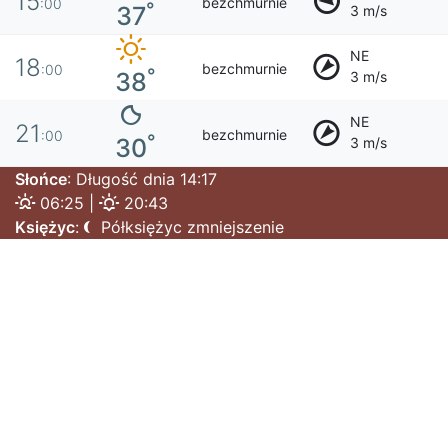
15
bezchmurnie
:00
°
37
3 m/s
NE
18
bezchmurnie
:00
°
38
3 m/s
NE
21
bezchmurnie
:00
°
30
3 m/s
Słońce
: Długość dnia 14:17
06:25 |
20:43
Księżyc
:
Półksiężyc zmniejszenie