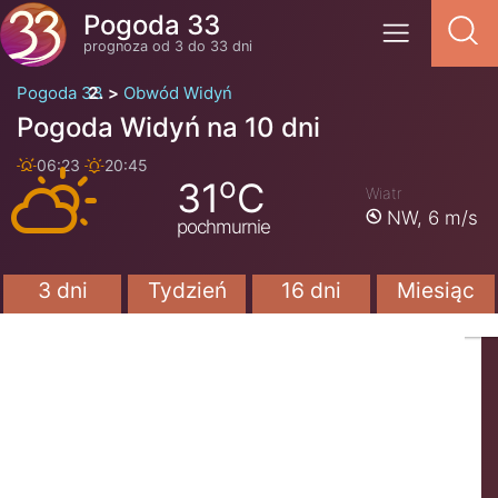
Pogoda 33
prognoza od 3 do 33 dni
Pogoda 33
Obwód Widyń
Pogoda Widyń na 10 dni
06:23
20:45
o
31
C
Wiatr
NW,
6 m/s
pochmurnie
3 dni
Tydzień
16 dni
Miesiąc