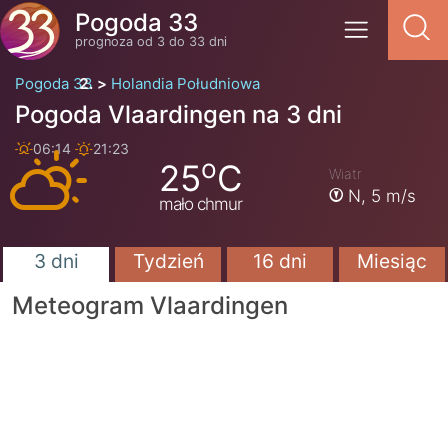
Pogoda 33
prognoza od 3 do 33 dni
Pogoda 33
Holandia Południowa
Pogoda Vlaardingen na 3 dni
06:14
21:23
o
25
C
Wiatr
N,
5 m/s
mało chmur
3 dni
Tydzień
16 dni
Miesiąc
Meteogram Vlaardingen