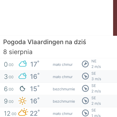
Pogoda Vlaardingen na dziś
8 sierpnia
NE
°
17
0
mało chmur
:00
2 m/s
SE
°
16
3
mało chmur
:00
3 m/s
SE
°
15
6
bezchmurnie
:00
2 m/s
SE
°
16
9
bezchmurnie
:00
2 m/s
SE
°
22
12
mało chmur
:00
1 m/s