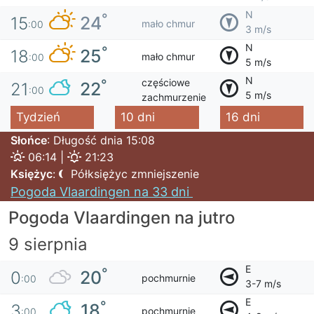
N
°
24
15
mało chmur
:00
3 m/s
N
°
25
18
mało chmur
:00
5 m/s
N
częściowe
°
22
21
:00
5 m/s
zachmurzenie
Tydzień
10 dni
16 dni
Słońce
: Długość dnia 15:08
06:14 |
21:23
Księżyc
:
Półksiężyc zmniejszenie
Pogoda Vlaardingen na 33 dni
Pogoda Vlaardingen na jutro
9 sierpnia
E
°
20
0
pochmurnie
:00
3-7 m/s
E
°
18
3
pochmurnie
:00