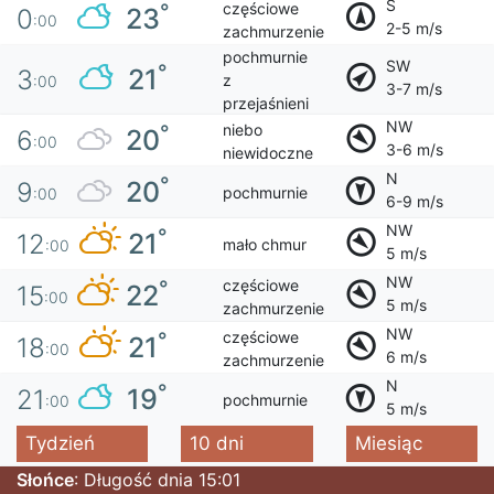
S
częściowe
°
23
0
:00
2-5 m/s
zachmurzenie
pochmurnie
SW
°
21
3
z
:00
3-7 m/s
przejaśnieni
NW
niebo
°
20
6
:00
3-6 m/s
niewidoczne
N
°
20
9
pochmurnie
:00
6-9 m/s
NW
°
21
12
mało chmur
:00
5 m/s
NW
częściowe
°
22
15
:00
5 m/s
zachmurzenie
NW
częściowe
°
21
18
:00
6 m/s
zachmurzenie
N
°
19
21
pochmurnie
:00
5 m/s
Tydzień
10 dni
Miesiąc
Słońce
: Długość dnia 15:01