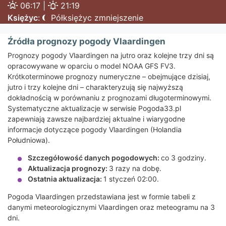
06:17 |
21:19
Księżyc
:
Półksiężyc zmniejszenie
Źródła prognozy pogody Vlaardingen
Prognozy pogody Vlaardingen na jutro oraz kolejne trzy dni są
opracowywane w oparciu o model NOAA GFS FV3.
Krótkoterminowe prognozy numeryczne – obejmujące dzisiaj,
jutro i trzy kolejne dni – charakteryzują się najwyższą
dokładnością w porównaniu z prognozami długoterminowymi.
Systematyczne aktualizacje w serwisie Pogoda33.pl
zapewniają zawsze najbardziej aktualne i wiarygodne
informacje dotyczące pogody Vlaardingen (Holandia
Południowa).
Szczegółowość danych pogodowych:
co 3 godziny.
Aktualizacja prognozy:
3 razy na dobę.
Ostatnia aktualizacja:
1 styczeń 02:00.
Pogoda Vlaardingen przedstawiana jest w formie tabeli z
danymi meteorologicznymi Vlaardingen oraz meteogramu na 3
dni.