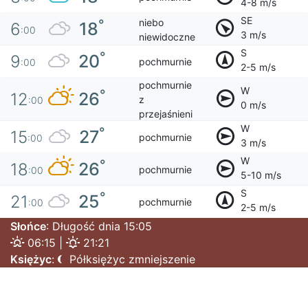
4-8 m/s
SE
niebo
°
18
6
:00
3 m/s
niewidoczne
S
°
20
9
pochmurnie
:00
2-5 m/s
pochmurnie
W
°
26
12
z
:00
0 m/s
przejaśnieni
W
°
27
15
pochmurnie
:00
3 m/s
W
°
26
18
pochmurnie
:00
5-10 m/s
S
°
25
21
pochmurnie
:00
2-5 m/s
Słońce
: Długość dnia 15:05
06:15 |
21:21
Księżyc
:
Półksiężyc zmniejszenie