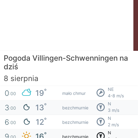
Pogoda Villingen-Schwenningen na
dziś
8 sierpnia
NE
°
19
0
mało chmur
:00
4-8 m/s
N
°
13
3
bezchmurnie
:00
3 m/s
N
°
12
6
bezchmurnie
:00
2 m/s
N
°
16
9
bezchmurnie
:00