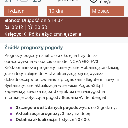
0 m/s
Tydzień
10 dni
Miesiąc
Słońce
: Długość dnia 14:37
06:12 |
20:50
Księżyc
:
Półksiężyc zmniejszenie
Źródła prognozy pogody
Prognozy pogody na jutro oraz kolejne trzy dni są
opracowywane w oparciu o model NOAA GFS FV3.
Krótkoterminowe prognozy numeryczne – obejmujące dzisiaj,
jutro i trzy kolejne dni – charakteryzują się najwyższą
dokładnością w porównaniu z prognozami długoterminowymi.
Systematyczne aktualizacje w serwisie Pogoda33.pl
zapewniają zawsze najbardziej aktualne i wiarygodne
informacje dotyczące pogody (Badenia-Wirtembergia).
Szczegółowość danych pogodowych:
co 3 godziny.
Aktualizacja prognozy:
3 razy na dobę.
Ostatnia aktualizacja:
1 styczeń 02:00.