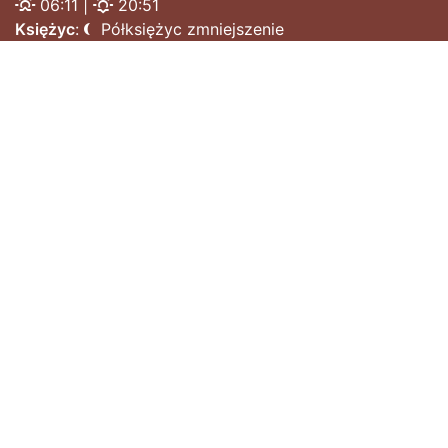
06:11 |
20:51
Księżyc
:
Półksiężyc zmniejszenie