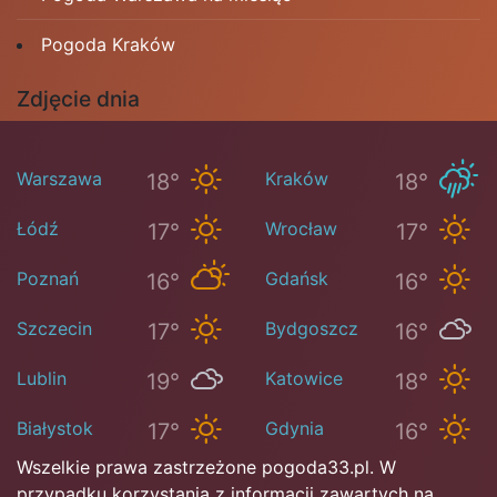
Pogoda Kraków
Zdjęcie dnia
Warszawa
Kraków
18°
18°
Łódź
Wrocław
17°
17°
Poznań
Gdańsk
16°
16°
Szczecin
Bydgoszcz
17°
16°
Lublin
Katowice
19°
18°
Białystok
Gdynia
17°
16°
Wszelkie prawa zastrzeżone pogoda33.pl. W
przypadku korzystania z informacji zawartych na