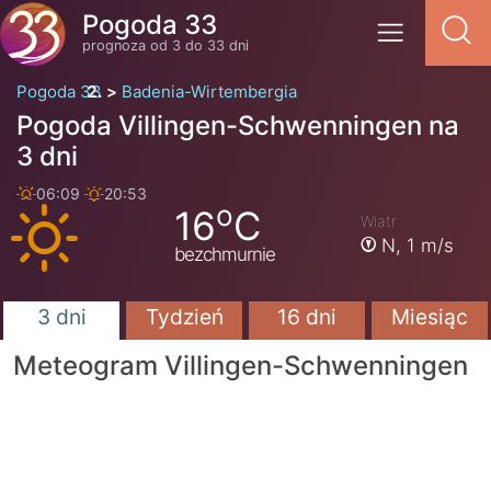
Pogoda 33
prognoza od 3 do 33 dni
Pogoda 33
Badenia-Wirtembergia
Pogoda Villingen-Schwenningen na
3 dni
06:09
20:53
o
16
C
Wiatr
N,
1 m/s
bezchmurnie
3 dni
Tydzień
16 dni
Miesiąc
Meteogram Villingen-Schwenningen