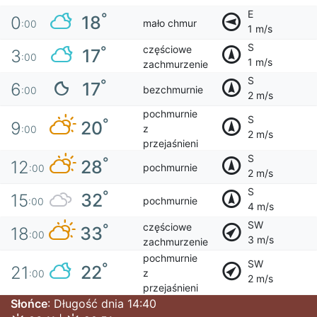
E
°
18
0
mało chmur
:00
1 m/s
S
częściowe
°
17
3
:00
1 m/s
zachmurzenie
S
°
17
6
bezchmurnie
:00
2 m/s
pochmurnie
S
°
20
9
z
:00
2 m/s
przejaśnieni
S
°
28
12
pochmurnie
:00
2 m/s
S
°
32
15
pochmurnie
:00
4 m/s
SW
częściowe
°
33
18
:00
3 m/s
zachmurzenie
pochmurnie
SW
°
22
21
z
:00
2 m/s
przejaśnieni
Słońce
: Długość dnia 14:40