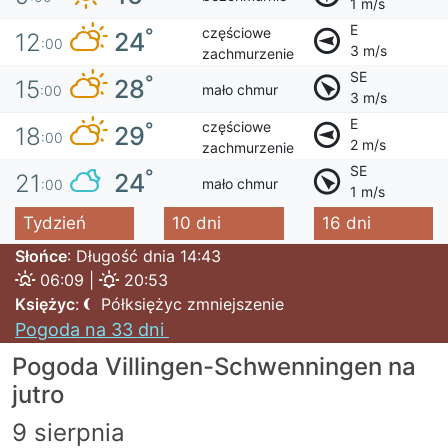
1 m/s
E
częściowe
°
24
12
:00
3 m/s
zachmurzenie
SE
°
28
15
mało chmur
:00
3 m/s
E
częściowe
°
29
18
:00
2 m/s
zachmurzenie
SE
°
24
21
mało chmur
:00
1 m/s
Tydzień
10 dni
16 dni
Słońce
: Długość dnia 14:43
06:09 |
20:53
Księżyc
:
Półksiężyc zmniejszenie
Pogoda na 33 dni
Pogoda Villingen-Schwenningen na
jutro
9 sierpnia