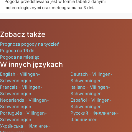
Pogoda przedstawiana jest w formie tabeli z danymi
meteorologicznymi oraz meteogramu na 3 dni.
Zobacz także
Prognoza pogody na tydzień
Pogoda na 16 dni
Pogoda na miesiąc
W innych językach
English - Villingen-
Deutsch - Villingen-
Schwenningen
Schwenningen
Français - Villingen-
Italiano - Villingen-
Schwenningen
Schwenningen
Nederlands - Villingen-
Español - Villingen-
Schwenningen
Schwenningen
Português - Villingen-
Русский - Филлинген-
Schwenningen
Швеннинген
Українська - Філлінген-