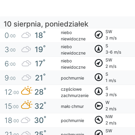
10 sierpnia, poniedziałek
SW
niebo
°
18
0
:00
3 m/s
niewidoczne
S
niebo
°
19
3
:00
3-6 m/s
niewidoczne
SW
niebo
°
17
6
:00
2 m/s
niewidoczne
S
°
21
9
pochmurnie
:00
1 m/s
S
częściowe
°
28
12
:00
3 m/s
zachmurzenie
W
°
32
15
mało chmur
:00
2 m/s
NW
°
30
18
pochmurnie
:00
2 m/s
SW
°
25
21
pochmurnie
:00