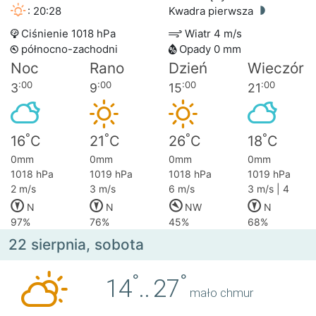
: 20:28
Kwadra pierwsza
Ciśnienie 1018 hPa
Wiatr 4 m/s
północno-zachodni
Opady 0 mm
Noc
Rano
Dzień
Wieczór
:00
:00
:00
:00
3
9
15
21
°
°
°
°
16
C
21
C
26
C
18
C
0mm
0mm
0mm
0mm
1018 hPa
1019 hPa
1018 hPa
1019 hPa
2 m/s
3 m/s
6 m/s
3 m/s | 4
N
N
NW
N
97%
76%
45%
68%
22 sierpnia, sobota
°
°
14
..
27
mało chmur