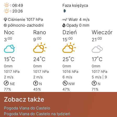
: 06:49
Faza księżyca
: 20:26
Ciśnienie 1017 hPa
Wiatr 4 m/s
północno-zachodni
Opady 0 mm
Noc
Rano
Dzień
Wieczór
:00
:00
:00
:00
3
9
15
21
°
°
°
°
15
C
24
C
25
C
17
C
0mm
0mm
0mm
0mm
1017 hPa
1017 hPa
1016 hPa
1017 hPa
2 m/s
2 m/s
6 m/s
5 m/s | 9
NE
N
NW
N
77%
45%
47%
71%
Zobacz także
Pogoda Viana do Castelo
Pogoda Viana do Castelo na tydzień