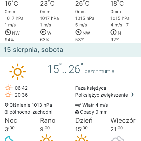
°
°
°
°
16
C
23
C
26
C
18
C
0mm
0mm
0mm
0mm
1017 hPa
1017 hPa
1015 hPa
1015 hPa
1 m/s
1 m/s
5 m/s
4 m/s | 7
NW
W
NW
N
94%
63%
53%
92%
15 sierpnia, sobota
°
°
15
..
26
bezchmurnie
: 06:42
Faza księżyca
: 20:36
Półksiężyc zwiększenie
Ciśnienie 1013 hPa
Wiatr 4 m/s
północno-zachodni
Opady 0 mm
Noc
Rano
Dzień
Wieczór
:00
:00
:00
:00
3
9
15
21