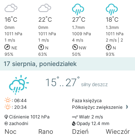
°
°
°
°
16
C
22
C
27
C
18
C
0mm
0mm
1.7mm
1.3mm
1011 hPa
1011 hPa
1009 hPa
1011 hPa
1 m/s
1 m/s
4 m/s
2 m/s | 2
NE
N
NW
N
95%
63%
50%
93%
17 sierpnia, poniedziałek
°
°
15
..
27
silny deszcz
: 06:44
Faza księżyca
: 20:34
Półksiężyc zwiększenie
Ciśnienie 1012 hPa
Wiatr 2 m/s
zachodni
Opady 12.4 mm
Noc
Rano
Dzień
Wieczór