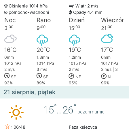
Ciśnienie 1014 hPa
Wiatr 2 m/s
północno-wschodni
Opady 4.4 mm
Noc
Rano
Dzień
Wieczór
:00
:00
:00
:00
3
9
15
21
°
°
°
°
16
C
20
C
19
C
17
C
0mm
1.3mm
1.2mm
0mm
1012 hPa
1014 hPa
1015 hPa
1017 hPa
2 m/s
3 m/s
2 m/s
2 m/s | 3
SE
SE
NE
N
93%
89%
95%
96%
21 sierpnia, piątek
°
°
15
..
26
bezchmurnie
: 06:48
Faza księżyca