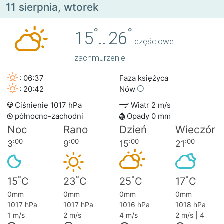
11 sierpnia, wtorek
°
°
15
..
26
częściowe
zachmurzenie
: 06:37
Faza księżyca
: 20:42
Nów
Ciśnienie 1017 hPa
Wiatr 2 m/s
północno-zachodni
Opady 0 mm
Noc
Rano
Dzień
Wieczór
:00
:00
:00
:00
3
9
15
21
°
°
°
°
15
C
23
C
25
C
17
C
0mm
0mm
0mm
0mm
1017 hPa
1017 hPa
1016 hPa
1018 hPa
1 m/s
2 m/s
4 m/s
2 m/s | 4