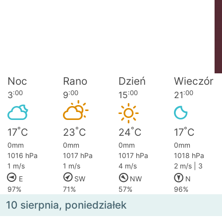
Noc
Rano
Dzień
Wieczór
:00
:00
:00
:00
3
9
15
21
°
°
°
°
17
C
23
C
24
C
17
C
0mm
0mm
0mm
0mm
1016 hPa
1017 hPa
1017 hPa
1018 hPa
1 m/s
1 m/s
4 m/s
2 m/s | 3
E
SW
NW
N
97%
71%
57%
96%
10 sierpnia, poniedziałek