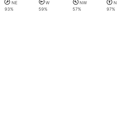
NE
W
NW
N
93%
59%
57%
97%