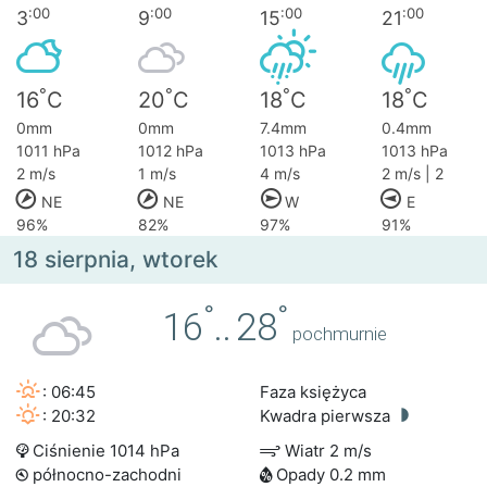
:00
:00
:00
:00
3
9
15
21
°
°
°
°
16
C
20
C
18
C
18
C
0mm
0mm
7.4mm
0.4mm
1011 hPa
1012 hPa
1013 hPa
1013 hPa
2 m/s
1 m/s
4 m/s
2 m/s | 2
NE
NE
W
E
96%
82%
97%
91%
18 sierpnia, wtorek
°
°
16
..
28
pochmurnie
: 06:45
Faza księżyca
: 20:32
Kwadra pierwsza
Ciśnienie 1014 hPa
Wiatr 2 m/s
północno-zachodni
Opady 0.2 mm