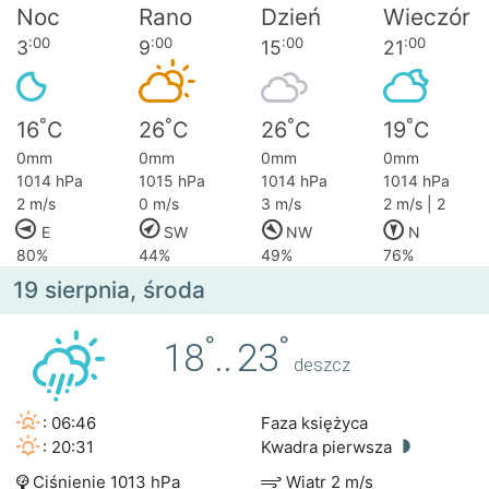
Noc
Rano
Dzień
Wieczór
:00
:00
:00
:00
3
9
15
21
°
°
°
°
16
C
26
C
26
C
19
C
0mm
0mm
0mm
0mm
1014 hPa
1015 hPa
1014 hPa
1014 hPa
2 m/s
0 m/s
3 m/s
2 m/s | 2
E
SW
NW
N
80%
44%
49%
76%
19 sierpnia, środa
°
°
18
..
23
deszcz
: 06:46
Faza księżyca
: 20:31
Kwadra pierwsza
Ciśnienie 1013 hPa
Wiatr 2 m/s