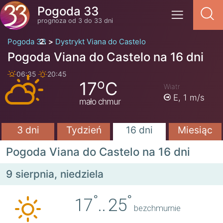
Pogoda 33
prognoza od 3 do 33 dni
Pogoda 33
Dystrykt Viana do Castelo
Pogoda Viana do Castelo na 16 dni
06:35
20:45
o
17
C
Wiatr
E,
1 m/s
mało chmur
3 dni
Tydzień
16 dni
Miesiąc
Pogoda Viana do Castelo na 16 dni
9 sierpnia, niedziela
°
°
17
..
25
bezchmurnie