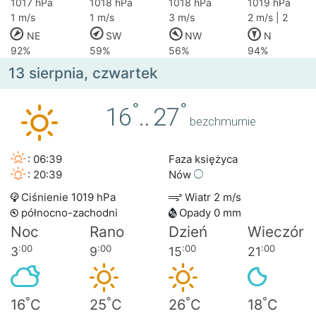
1017 hPa
1018 hPa
1018 hPa
1019 hPa
1 m/s
1 m/s
3 m/s
2 m/s | 2
NE
SW
NW
N
92%
59%
56%
94%
13 sierpnia, czwartek
°
°
16
..
27
bezchmurnie
: 06:39
Faza księżyca
: 20:39
Nów
Ciśnienie 1019 hPa
Wiatr 2 m/s
północno-zachodni
Opady 0 mm
Noc
Rano
Dzień
Wieczór
:00
:00
:00
:00
3
9
15
21
°
°
°
°
16
C
25
C
26
C
18
C