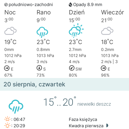
południowo-zachodni
Opady 8.9 mm
Noc
Rano
Dzień
Wieczór
:00
:00
:00
:00
3
9
15
21
°
°
°
°
19
C
23
C
23
C
18
C
0mm
0.8mm
2.7mm
0.2mm
1012 hPa
1013 hPa
1012 hPa
1013 hPa
2 m/s
3 m/s
4 m/s
2 m/s | 3
E
S
SW
E
67%
73%
80%
96%
20 sierpnia, czwartek
°
°
15
..
20
niewielki deszcz
: 06:47
Faza księżyca
: 20:29
Kwadra pierwsza