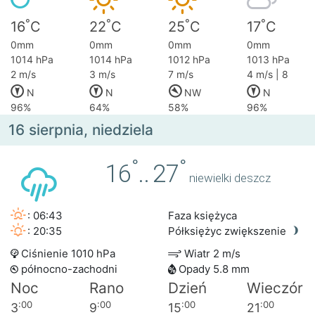
°
°
°
°
16
C
22
C
25
C
17
C
0mm
0mm
0mm
0mm
1014 hPa
1014 hPa
1012 hPa
1013 hPa
2 m/s
3 m/s
7 m/s
4 m/s | 8
N
N
NW
N
96%
64%
58%
96%
16 sierpnia, niedziela
°
°
16
..
27
niewielki deszcz
: 06:43
Faza księżyca
: 20:35
Półksiężyc zwiększenie
Ciśnienie 1010 hPa
Wiatr 2 m/s
północno-zachodni
Opady 5.8 mm
Noc
Rano
Dzień
Wieczór
:00
:00
:00
:00
3
9
15
21