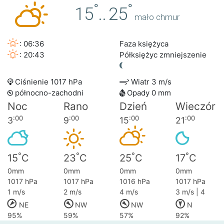
°
°
15
..
25
mało chmur
: 06:36
Faza księżyca
: 20:43
Półksiężyc zmniejszenie
Ciśnienie 1017 hPa
Wiatr 3 m/s
północno-zachodni
Opady 0 mm
Noc
Rano
Dzień
Wieczór
:00
:00
:00
:00
3
9
15
21
°
°
°
°
15
C
23
C
25
C
17
C
0mm
0mm
0mm
0mm
1017 hPa
1017 hPa
1016 hPa
1017 hPa
1 m/s
2 m/s
4 m/s
3 m/s | 4
NE
NW
NW
N
95%
59%
57%
92%