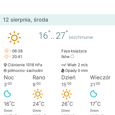
12 sierpnia, środa
°
°
16
..
27
bezchmurnie
: 06:38
Faza księżyca
: 20:41
Nów
Ciśnienie 1018 hPa
Wiatr 2 m/s
północno-zachodni
Opady 0 mm
Noc
Rano
Dzień
Wieczór
:00
:00
:00
:00
3
9
15
21
°
°
°
°
16
C
24
C
26
C
17
C
0mm
0mm
0mm
0mm