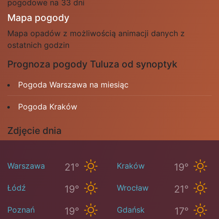
pogodowe na 33 dni
Mapa pogody
Mapa opadów z możliwością animacji danych z
ostatnich godzin
Prognoza pogody Tuluza od synoptyk
Pogoda Warszawa na miesiąc
Pogoda Kraków
Zdjęcie dnia
Warszawa
Kraków
21°
19°
Łódź
Wrocław
19°
21°
Poznań
Gdańsk
19°
17°