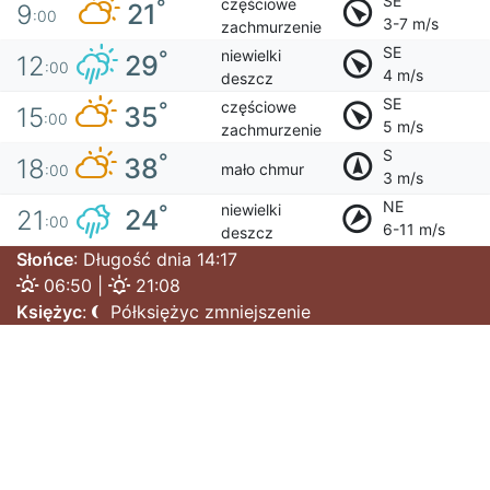
SE
częściowe
°
21
9
:00
3-7 m/s
zachmurzenie
SE
niewielki
°
29
12
:00
4 m/s
deszcz
SE
częściowe
°
35
15
:00
5 m/s
zachmurzenie
S
°
38
18
mało chmur
:00
3 m/s
NE
niewielki
°
24
21
:00
6-11 m/s
deszcz
Słońce
: Długość dnia 14:17
06:50 |
21:08
Księżyc
:
Półksiężyc zmniejszenie