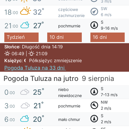
3 m/s
SW
częściowe
°
32
18
:00
6 m/s
zachmurzenie
S
°
27
21
pochmurnie
:00
9-16 m/s
Tydzień
10 dni
16 dni
Słońce
: Długość dnia 14:19
06:49 |
21:09
Księżyc
:
Półksiężyc zmniejszenie
Pogoda Tuluza na 33 dni
Pogoda Tuluza na jutro
9 sierpnia
S
niebo
°
25
0
:00
7-13 m/s
niewidoczne
NW
°
21
3
pochmurnie
:00
2 m/s
S
°
20
6
mało chmur
:00
2 m/s