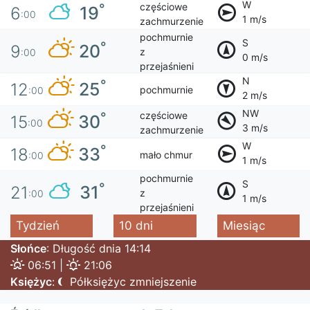
W
częściowe
°
19
6
:00
1 m/s
zachmurzenie
pochmurnie
S
°
20
9
z
:00
0 m/s
przejaśnieni
N
°
25
12
pochmurnie
:00
2 m/s
NW
częściowe
°
30
15
:00
3 m/s
zachmurzenie
W
°
33
18
mało chmur
:00
1 m/s
pochmurnie
S
°
31
21
z
:00
1 m/s
przejaśnieni
Tydzień
10 dni
Miesiąc
Słońce
: Długość dnia 14:14
06:51 |
21:06
Księżyc
:
Półksiężyc zmniejszenie