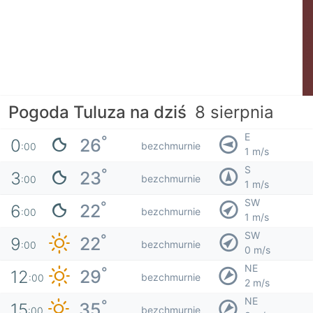
Pogoda Tuluza na dziś
8 sierpnia
E
°
26
0
bezchmurnie
:00
1 m/s
S
°
23
3
bezchmurnie
:00
1 m/s
SW
°
22
6
bezchmurnie
:00
1 m/s
SW
°
22
9
bezchmurnie
:00
0 m/s
NE
°
29
12
bezchmurnie
:00
2 m/s
NE
°
35
15
bezchmurnie
:00