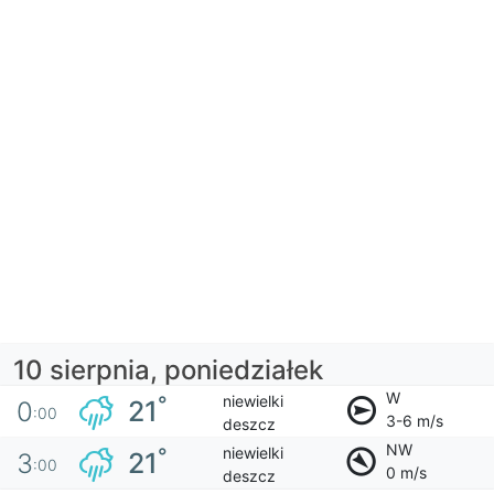
10 sierpnia, poniedziałek
W
niewielki
°
21
0
:00
3-6 m/s
deszcz
NW
niewielki
°
21
3
:00
0 m/s
deszcz