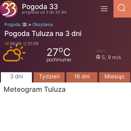
Pogoda 33
prognoza od 3 do 33 dni
Pogoda 33
Oksytania
Pogoda Tuluza na 3 dni
06:49
21:09
o
27
C
Wiatr
S,
9 m/s
pochmurnie
3 dni
Tydzień
16 dni
Miesiąc
Meteogram Tuluza