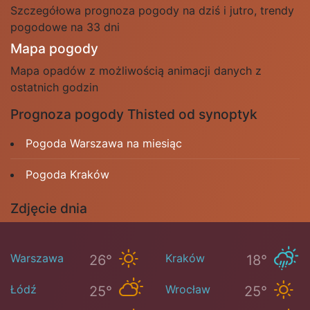
Szczegółowa prognoza pogody na dziś i jutro, trendy
pogodowe na 33 dni
Mapa pogody
Mapa opadów z możliwością animacji danych z
ostatnich godzin
Prognoza pogody Thisted od synoptyk
Pogoda Warszawa na miesiąc
Pogoda Kraków
Zdjęcie dnia
Warszawa
Kraków
26°
18°
Łódź
Wrocław
25°
25°