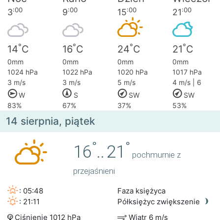
:00
:00
:00
:00
3
9
15
21
°
°
°
°
14
C
16
C
24
C
21
C
0mm
0mm
0mm
0mm
1024 hPa
1022 hPa
1020 hPa
1017 hPa
3 m/s
3 m/s
5 m/s
4 m/s | 6
W
S
SW
SW
83%
67%
37%
53%
14 sierpnia, piątek
°
°
16
..
21
pochmurnie z
przejaśnieni
: 05:48
Faza księżyca
: 21:11
Półksiężyc zwiększenie
Ciśnienie 1012 hPa
Wiatr 6 m/s