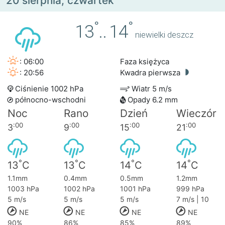
20 sierpnia, czwartek
°
°
13
..
14
niewielki deszcz
: 06:00
Faza księżyca
: 20:56
Kwadra pierwsza
Ciśnienie 1002 hPa
Wiatr 5 m/s
północno-wschodni
Opady 6.2 mm
Noc
Rano
Dzień
Wieczór
:00
:00
:00
:00
3
9
15
21
°
°
°
°
13
C
13
C
14
C
14
C
1.1mm
0.4mm
0.5mm
1.2mm
1003 hPa
1002 hPa
1001 hPa
999 hPa
5 m/s
5 m/s
5 m/s
7 m/s | 10
NE
NE
NE
NE
90%
86%
85%
89%