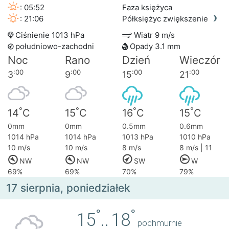
: 05:52
Faza księżyca
: 21:06
Półksiężyc zwiększenie
Ciśnienie 1013 hPa
Wiatr 9 m/s
południowo-zachodni
Opady 3.1 mm
Noc
Rano
Dzień
Wieczór
:00
:00
:00
:00
3
9
15
21
°
°
°
°
14
C
15
C
16
C
15
C
0mm
0mm
0.5mm
0.6mm
1014 hPa
1014 hPa
1013 hPa
1010 hPa
10 m/s
10 m/s
8 m/s
8 m/s | 11
NW
NW
SW
W
69%
69%
70%
79%
17 sierpnia, poniedziałek
°
°
15
..
18
pochmurnie