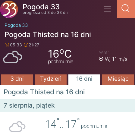
Pogoda 33
prognoza od 3 do 33 dni
Pogoda 33
Pogoda Thisted na 16 dni
05:33
21:27
o
16
C
Wiatr
W,
11 m/s
pochmurnie
3 dni
Tydzień
16 dni
Miesiąc
Pogoda Thisted na 16 dni
7 sierpnia, piątek
°
°
14
..
17
pochmurnie