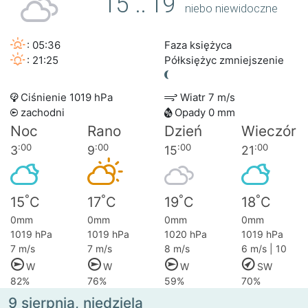
15
..
19
niebo niewidoczne
: 05:36
Faza księżyca
: 21:25
Półksiężyc zmniejszenie
Ciśnienie 1019 hPa
Wiatr 7 m/s
zachodni
Opady 0 mm
Noc
Rano
Dzień
Wieczór
:00
:00
:00
:00
3
9
15
21
°
°
°
°
15
C
17
C
19
C
18
C
0mm
0mm
0mm
0mm
1019 hPa
1019 hPa
1020 hPa
1019 hPa
7 m/s
7 m/s
8 m/s
6 m/s | 10
W
W
W
SW
82%
76%
59%
70%
9 sierpnia, niedziela