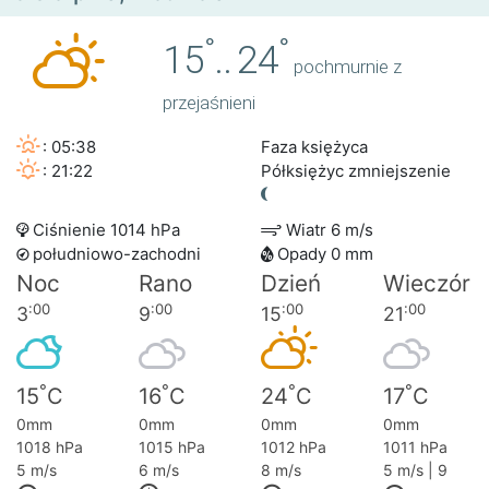
°
°
15
..
24
pochmurnie z
przejaśnieni
: 05:38
Faza księżyca
: 21:22
Półksiężyc zmniejszenie
Ciśnienie 1014 hPa
Wiatr 6 m/s
południowo-zachodni
Opady 0 mm
Noc
Rano
Dzień
Wieczór
:00
:00
:00
:00
3
9
15
21
°
°
°
°
15
C
16
C
24
C
17
C
0mm
0mm
0mm
0mm
1018 hPa
1015 hPa
1012 hPa
1011 hPa
5 m/s
6 m/s
8 m/s
5 m/s | 9