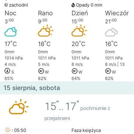
zachodni
Opady 0 mm
Noc
Rano
Dzień
Wieczór
:00
:00
:00
:00
3
9
15
21
°
°
°
°
17
C
18
C
20
C
16
C
0mm
0mm
0mm
0mm
1014 hPa
1011 hPa
1011 hPa
1011 hPa
4 m/s
5 m/s
8 m/s
8 m/s | 13
S
W
W
W
65%
82%
64%
82%
15 sierpnia, sobota
°
°
15
..
17
pochmurnie z
przejaśnieni
: 05:50
Faza księżyca