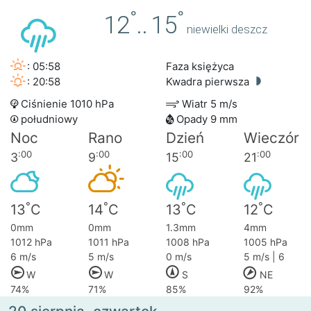
°
°
12
..
15
niewielki deszcz
: 05:58
Faza księżyca
: 20:58
Kwadra pierwsza
Ciśnienie 1010 hPa
Wiatr 5 m/s
południowy
Opady 9 mm
Noc
Rano
Dzień
Wieczór
:00
:00
:00
:00
3
9
15
21
°
°
°
°
13
C
14
C
13
C
12
C
0mm
0mm
1.3mm
4mm
1012 hPa
1011 hPa
1008 hPa
1005 hPa
6 m/s
5 m/s
0 m/s
5 m/s | 6
W
W
S
NE
74%
71%
85%
92%