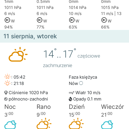
1mm
0.5mm
0mm
0mm
1011 hPa
1011 hPa
1014 hPa
1015 hPa
6 m/s
6 m/s
10 m/s
11 m/s | 13
W
W
W
W
94%
77%
63%
66%
11 sierpnia, wtorek
°
°
14
..
17
częściowe
zachmurzenie
: 05:42
Faza księżyca
: 21:18
Nów
Ciśnienie 1020 hPa
Wiatr 10 m/s
północno-zachodni
Opady 0.1 mm
Noc
Rano
Dzień
Wieczór
:00
:00
:00
:00
3
9
15
21