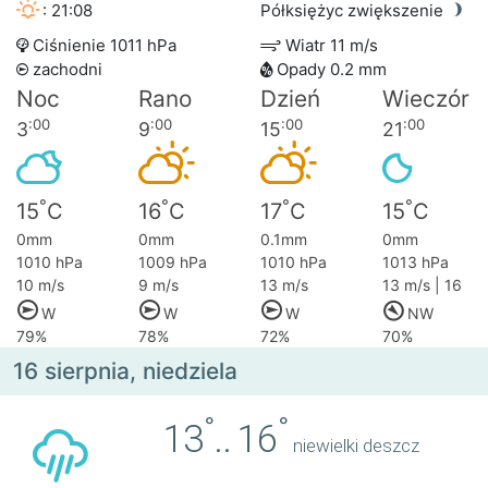
: 21:08
Półksiężyc zwiększenie
Ciśnienie 1011 hPa
Wiatr 11 m/s
zachodni
Opady 0.2 mm
Noc
Rano
Dzień
Wieczór
:00
:00
:00
:00
3
9
15
21
°
°
°
°
15
C
16
C
17
C
15
C
0mm
0mm
0.1mm
0mm
1010 hPa
1009 hPa
1010 hPa
1013 hPa
10 m/s
9 m/s
13 m/s
13 m/s | 16
W
W
W
NW
79%
78%
72%
70%
16 sierpnia, niedziela
°
°
13
..
16
niewielki deszcz