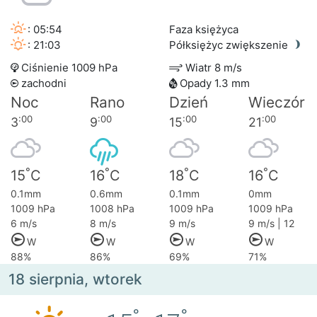
: 05:54
Faza księżyca
: 21:03
Półksiężyc zwiększenie
Ciśnienie 1009 hPa
Wiatr 8 m/s
zachodni
Opady 1.3 mm
Noc
Rano
Dzień
Wieczór
:00
:00
:00
:00
3
9
15
21
°
°
°
°
15
C
16
C
18
C
16
C
0.1mm
0.6mm
0.1mm
0mm
1009 hPa
1008 hPa
1009 hPa
1009 hPa
6 m/s
8 m/s
9 m/s
9 m/s | 12
W
W
W
W
88%
86%
69%
71%
18 sierpnia, wtorek
°
°