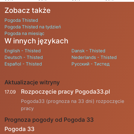
Zobacz także
Pogoda Thisted
Pogoda Thisted na tydzień
Pogoda na miesiąc
W innych językach
English - Thisted
Dansk - Thisted
Deutsch - Thisted
Nederlands - Thisted
Español - Thisted
Русский - Тистед
Aktualizacje witryny
Rozpoczęcie pracy Pogoda33.pl
17.09
Pogoda33 (prognoza na 33 dni) rozpoczęcie
pracy
Prognoza pogody od Pogoda 33
Pogoda 33