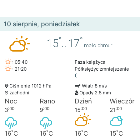
10 sierpnia, poniedziałek
°
°
15
..
17
mało chmur
: 05:40
Faza księżyca
: 21:20
Półksiężyc zmniejszenie
Ciśnienie 1012 hPa
Wiatr 8 m/s
zachodni
Opady 2.8 mm
Noc
Rano
Dzień
Wieczór
:00
:00
:00
:00
3
9
15
21
°
°
°
°
16
C
16
C
16
C
15
C