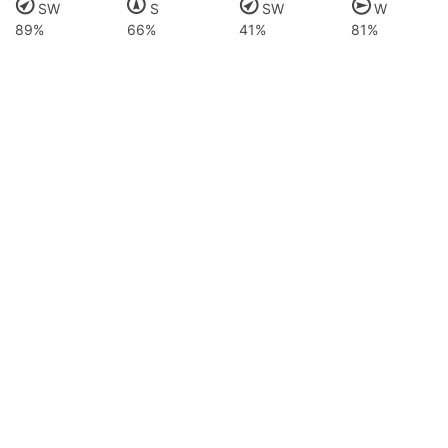
SW
S
SW
W
89%
66%
41%
81%