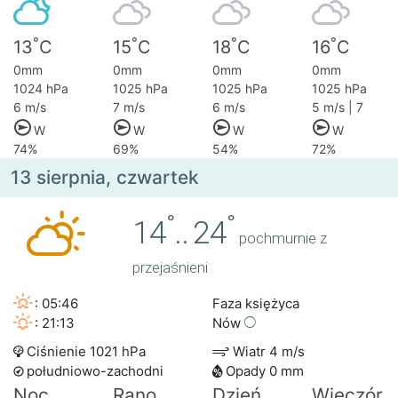
°
°
°
°
13
C
15
C
18
C
16
C
0mm
0mm
0mm
0mm
1024 hPa
1025 hPa
1025 hPa
1025 hPa
6 m/s
7 m/s
6 m/s
5 m/s | 7
W
W
W
W
74%
69%
54%
72%
13 sierpnia, czwartek
°
°
14
..
24
pochmurnie z
przejaśnieni
: 05:46
Faza księżyca
: 21:13
Nów
Ciśnienie 1021 hPa
Wiatr 4 m/s
południowo-zachodni
Opady 0 mm
Noc
Rano
Dzień
Wieczór