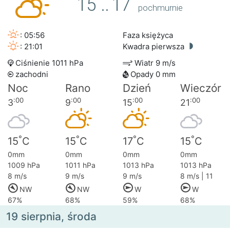
15
..
17
pochmurnie
: 05:56
Faza księżyca
: 21:01
Kwadra pierwsza
Ciśnienie 1011 hPa
Wiatr 9 m/s
zachodni
Opady 0 mm
Noc
Rano
Dzień
Wieczór
:00
:00
:00
:00
3
9
15
21
°
°
°
°
15
C
15
C
17
C
15
C
0mm
0mm
0mm
0mm
1009 hPa
1011 hPa
1013 hPa
1013 hPa
8 m/s
9 m/s
9 m/s
8 m/s | 11
NW
NW
W
W
67%
68%
59%
68%
19 sierpnia, środa