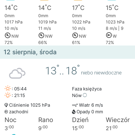
°
°
°
°
14
C
14
C
17
C
15
C
0mm
0mm
0mm
0mm
1017 hPa
1019 hPa
1022 hPa
1023 hPa
10 m/s
11 m/s
10 m/s
8 m/s | 9
NW
NW
NW
W
72%
66%
61%
72%
12 sierpnia, środa
°
°
13
..
18
niebo niewidoczne
: 05:44
Faza księżyca
: 21:15
Nów
Ciśnienie 1025 hPa
Wiatr 6 m/s
zachodni
Opady 0 mm
Noc
Rano
Dzień
Wieczór
:00
:00
:00
:00
3
9
15
21