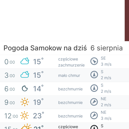
Pogoda Samokow na dziś
6 sierpnia
SE
częściowe
°
15
0
:00
3 m/s
zachmurzenie
S
°
15
3
mało chmur
:00
2 m/s
S
°
14
6
bezchmurnie
:00
2 m/s
NE
°
19
9
bezchmurnie
:00
2 m/s
NE
°
23
12
bezchmurnie
:00
3 m/s
S
częściowe
°