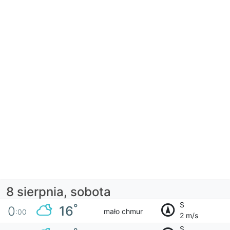
8 sierpnia, sobota
S
°
16
0
mało chmur
:00
2 m/s
S