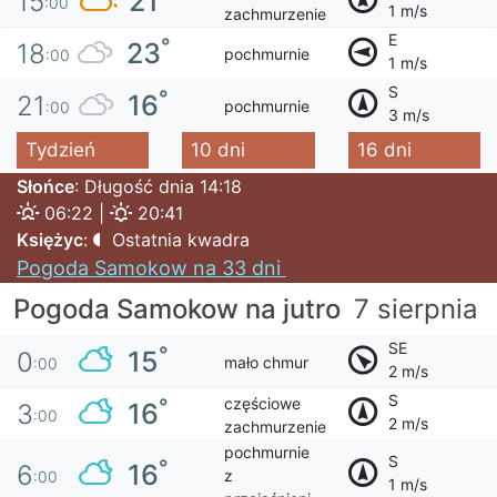
21
15
:00
1 m/s
zachmurzenie
E
°
23
18
pochmurnie
:00
1 m/s
S
°
16
21
pochmurnie
:00
3 m/s
Tydzień
10 dni
16 dni
Słońce
: Długość dnia 14:18
06:22 |
20:41
Księżyc
:
Ostatnia kwadra
Pogoda Samokow na 33 dni
Pogoda Samokow na jutro
7 sierpnia
SE
°
15
0
mało chmur
:00
2 m/s
S
częściowe
°
16
3
:00
2 m/s
zachmurzenie
pochmurnie
S
°
16
6
z
:00
1 m/s