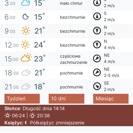
°
15
3
mało chmur
:00
2 m/s
S
°
15
6
bezchmurnie
:00
2 m/s
N
°
21
9
bezchmurnie
:00
2 m/s
N
°
24
12
bezchmurnie
:00
4 m/s
NE
częściowe
°
23
15
:00
4 m/s
zachmurzenie
NE
°
21
18
pochmurnie
:00
2-5 m/s
SE
°
18
21
pochmurnie
:00
2 m/s
Tydzień
10 dni
Miesiąc
Słońce
: Długość dnia 14:14
06:24 |
20:38
Księżyc
:
Półksiężyc zmniejszenie