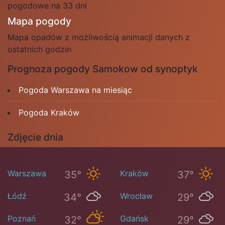
pogodowe na 33 dni
Mapa pogody
Mapa opadów z możliwością animacji danych z
ostatnich godzin
Prognoza pogody Samokow od synoptyk
Pogoda Warszawa na miesiąc
Pogoda Kraków
Zdjęcie dnia
Warszawa
Kraków
35°
37°
Łódź
Wrocław
34°
29°
Poznań
Gdańsk
32°
29°