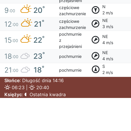
przejaśnieni
N
częściowe
°
20
9
:00
2 m/s
zachmurzenie
NE
częściowe
°
21
12
:00
3 m/s
zachmurzenie
pochmurnie
NE
°
22
15
z
:00
4 m/s
przejaśnieni
NE
°
23
18
pochmurnie
:00
4 m/s
S
°
18
21
pochmurnie
:00
2 m/s
Słońce
: Długość dnia 14:16
06:23 |
20:40
Księżyc
:
Ostatnia kwadra