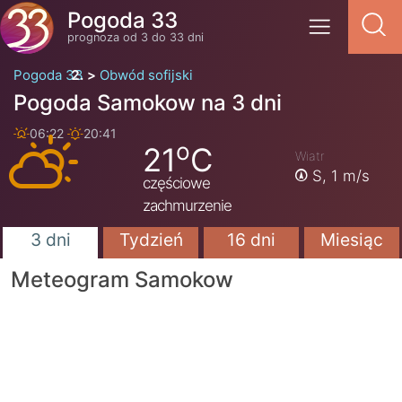
Pogoda 33
prognoza od 3 do 33 dni
Pogoda 33
Obwód sofijski
Pogoda Samokow na 3 dni
06:22
20:41
o
21
C
Wiatr
S,
1 m/s
częściowe
zachmurzenie
3 dni
Tydzień
16 dni
Miesiąc
Meteogram Samokow