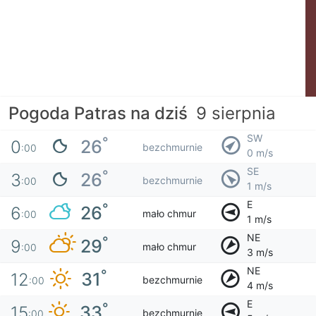
Pogoda Patras na dziś
9 sierpnia
SW
°
26
0
bezchmurnie
:00
0 m/s
SE
°
26
3
bezchmurnie
:00
1 m/s
E
°
26
6
mało chmur
:00
1 m/s
NE
°
29
9
mało chmur
:00
3 m/s
NE
°
31
12
bezchmurnie
:00
4 m/s
E
°
33
15
bezchmurnie
:00