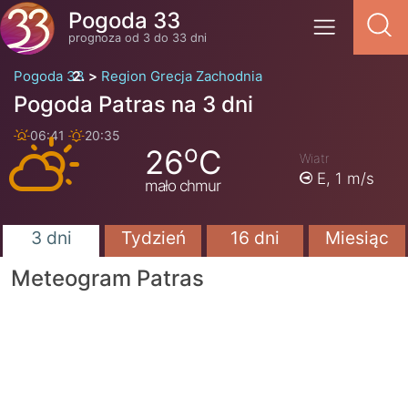
Pogoda 33
prognoza od 3 do 33 dni
Pogoda 33
Region Grecja Zachodnia
Pogoda Patras na 3 dni
06:41
20:35
o
26
C
Wiatr
E,
1 m/s
mało chmur
3 dni
Tydzień
16 dni
Miesiąc
Meteogram Patras