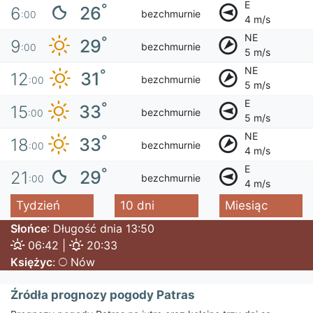
E
°
26
6
bezchmurnie
:00
4 m/s
NE
°
29
9
bezchmurnie
:00
5 m/s
NE
°
31
12
bezchmurnie
:00
5 m/s
E
°
33
15
bezchmurnie
:00
5 m/s
NE
°
33
18
bezchmurnie
:00
4 m/s
E
°
29
21
bezchmurnie
:00
4 m/s
Tydzień
10 dni
Miesiąc
Słońce
: Długość dnia 13:50
06:42 |
20:33
Księżyc
:
Nów
Źródła prognozy pogody Patras