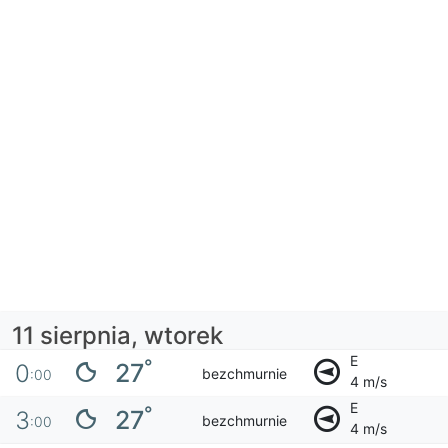
11 sierpnia, wtorek
E
°
27
0
bezchmurnie
:00
4 m/s
E
°
27
3
bezchmurnie
:00
4 m/s