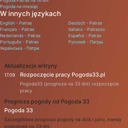
Pogoda Patras na 16 dni
Pogoda na miesiąc
W innych językach
English - Patras
Deutsch - Patras
Français - Patras
Italiano - Patrasso
Nederlands - Patras
Español - Patras
Português - Patras
Русский - Патры
Українська - Патри
Aktualizacje witryny
Rozpoczęcie pracy Pogoda33.pl
17.09
Pogoda33 (prognoza na 33 dni) rozpoczęcie
pracy
Prognoza pogody od Pogoda 33
Pogoda 33
Szczegółowa prognoza pogody na dziś i jutro, trendy
pogodowe na 33 dni