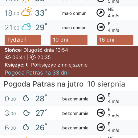
5 m/s
NE
°
33
18
mało chmur
:00
4 m/s
E
°
29
21
mało chmur
:00
4 m/s
Tydzień
10 dni
16 dni
Słońce
: Długość dnia 13:54
06:41 |
20:35
Księżyc
:
Półksiężyc zmniejszenie
Pogoda Patras na 33 dni
Pogoda Patras na jutro
10 sierpnia
E
°
28
0
bezchmurnie
:00
4 m/s
E
°
27
3
bezchmurnie
:00
3 m/s
E
°
26
6
bezchmurnie
:00
4 m/s