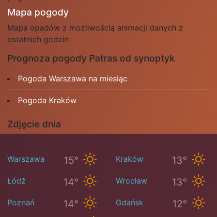
Mapa pogody
Mapa opadów z możliwością animacji danych z
ostatnich godzin
Prognoza pogody Patras od synoptyk
Pogoda Warszawa na miesiąc
Pogoda Kraków
Zdjęcie dnia
Warszawa
Kraków
15°
13°
Łódź
Wrocław
14°
13°
Poznań
Gdańsk
14°
12°