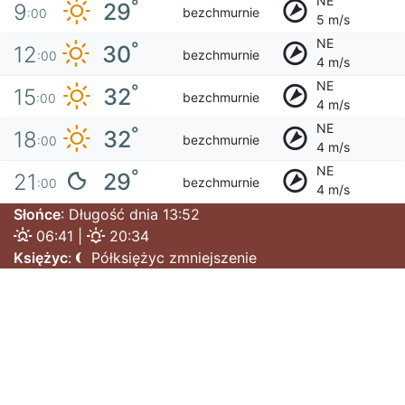
NE
°
29
9
bezchmurnie
:00
5 m/s
NE
°
30
12
bezchmurnie
:00
4 m/s
NE
°
32
15
bezchmurnie
:00
4 m/s
NE
°
32
18
bezchmurnie
:00
4 m/s
NE
°
29
21
bezchmurnie
:00
4 m/s
Słońce
: Długość dnia 13:52
06:41 |
20:34
Księżyc
:
Półksiężyc zmniejszenie