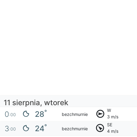
11 sierpnia, wtorek
W
°
28
0
bezchmurnie
:00
3 m/s
SE
°
24
3
bezchmurnie
:00
4 m/s