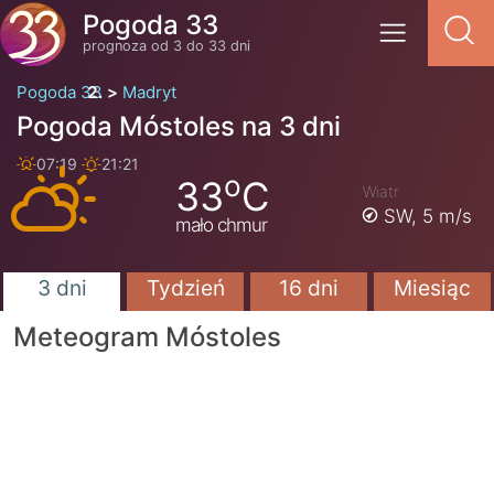
Pogoda 33
prognoza od 3 do 33 dni
Pogoda 33
Madryt
Pogoda Móstoles na 3 dni
07:19
21:21
o
33
C
Wiatr
SW,
5 m/s
mało chmur
3 dni
Tydzień
16 dni
Miesiąc
Meteogram Móstoles