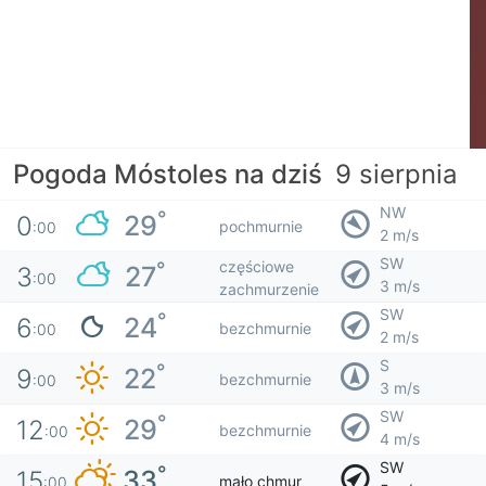
Pogoda Móstoles na dziś
9 sierpnia
NW
°
29
0
pochmurnie
:00
2 m/s
SW
częściowe
°
27
3
:00
3 m/s
zachmurzenie
SW
°
24
6
bezchmurnie
:00
2 m/s
S
°
22
9
bezchmurnie
:00
3 m/s
SW
°
29
12
bezchmurnie
:00
4 m/s
SW
°
33
15
mało chmur
:00