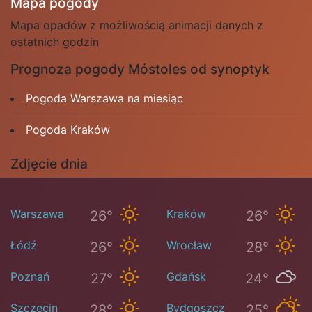
Mapa pogody
Mapa opadów z możliwością animacji danych z
ostatnich godzin
Prognoza pogody Móstoles od synoptyk
Pogoda Warszawa na miesiąc
Pogoda Kraków
Zdjęcie dnia
Warszawa
Kraków
26°
26°
Łódź
Wrocław
26°
28°
Poznań
Gdańsk
27°
24°
Szczecin
Bydgoszcz
28°
25°