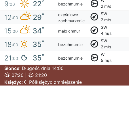
W
°
22
9
bezchmurnie
:00
2 m/s
SW
częściowe
°
29
12
:00
2 m/s
zachmurzenie
SW
°
34
15
mało chmur
:00
4 m/s
SW
°
35
18
bezchmurnie
:00
2 m/s
W
°
35
21
bezchmurnie
:00
5 m/s
Słońce
: Długość dnia 14:00
07:20 |
21:20
Księżyc
:
Półksiężyc zmniejszenie