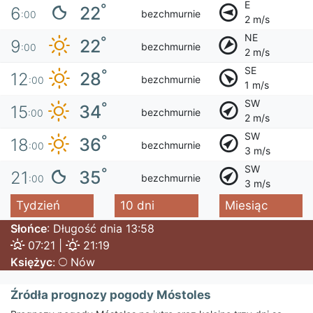
E
°
22
6
bezchmurnie
:00
2 m/s
NE
°
22
9
bezchmurnie
:00
2 m/s
SE
°
28
12
bezchmurnie
:00
1 m/s
SW
°
34
15
bezchmurnie
:00
2 m/s
SW
°
36
18
bezchmurnie
:00
3 m/s
SW
°
35
21
bezchmurnie
:00
3 m/s
Tydzień
10 dni
Miesiąc
Słońce
: Długość dnia 13:58
07:21 |
21:19
Księżyc
:
Nów
Źródła prognozy pogody Móstoles