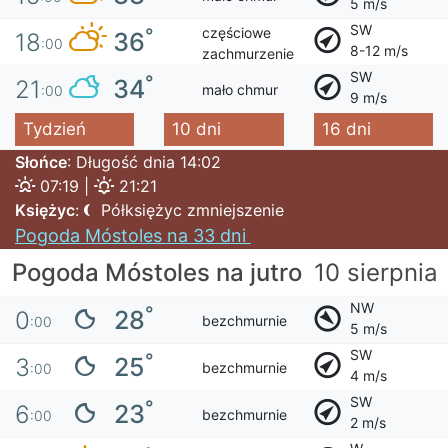
5 m/s
SW
częściowe
°
36
18
:00
8-12 m/s
zachmurzenie
SW
°
34
21
mało chmur
:00
9 m/s
Tydzień
10 dni
16 dni
Słońce
: Długość dnia 14:02
07:19 |
21:21
Księżyc
:
Półksiężyc zmniejszenie
Pogoda Móstoles na 33 dni
Pogoda Móstoles na jutro
10 sierpnia
NW
°
28
0
bezchmurnie
:00
5 m/s
SW
°
25
3
bezchmurnie
:00
4 m/s
SW
°
23
6
bezchmurnie
:00
2 m/s