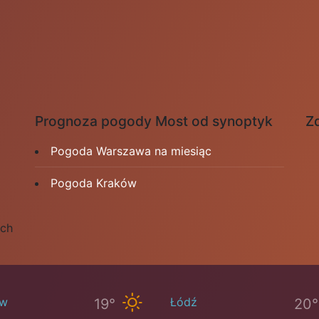
Prognoza pogody Most od synoptyk
Zd
Pogoda Warszawa na miesiąc
Pogoda Kraków
ych
ów
Łódź
19°
20°