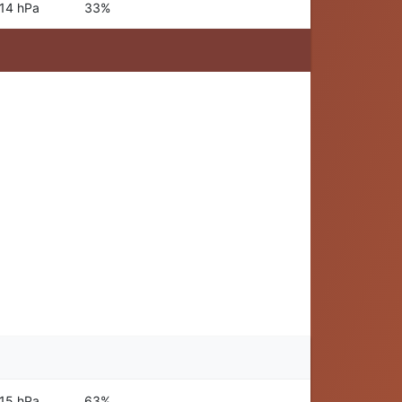
14 hPa
33%
15 hPa
63%