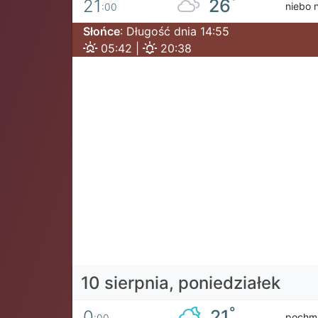
°
26
21
niebo 
:00
Słońce
: Długość dnia 14:55
05:42 |
20:38
10 sierpnia, poniedziałek
°
21
0
pochm
:00