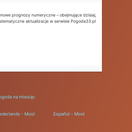
inowe prognozy numeryczne – obejmujące dzisiaj,
ystematyczne aktualizacje w serwisie Pogoda33.pl
ogoda na miesiąc
ederlands - Most
Español - Most