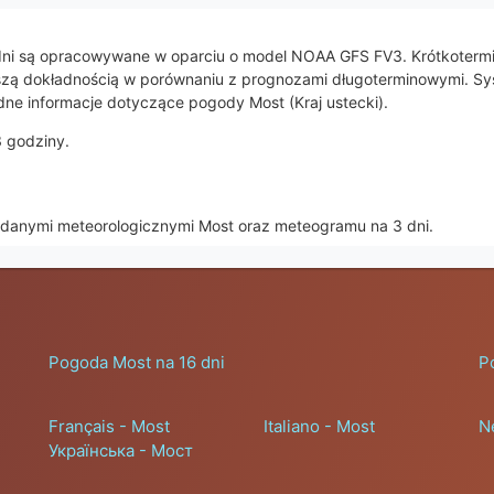
y dni są opracowywane w oparciu o model NOAA GFS FV3. Krótkoterm
jwyższą dokładnością w porównaniu z prognozami długoterminowymi. S
dne informacje dotyczące pogody Most (Kraj ustecki).
3 godziny.
z danymi meteorologicznymi Most oraz meteogramu na 3 dni.
Pogoda Most na 16 dni
P
Français - Most
Italiano - Most
N
Українська - Мост