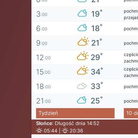
pochmu
°
19
3
:00
przejaś
°
18
6
pochm
:00
°
21
9
pochm
:00
części
°
29
12
:00
zachmu
części
°
34
15
:00
zachmu
°
33
18
pochm
:00
°
25
21
pochm
:00
Tydzień
10 d
Słońce
: Długość dnia 14:52
05:44 |
20:36