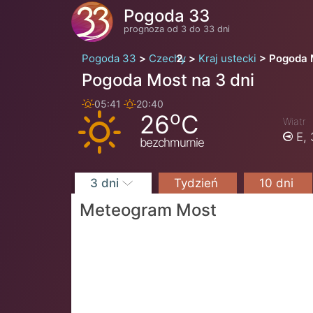
Pogoda 33
prognoza od 3 do 33 dni
Pogoda 33
Czechy
Kraj ustecki
Pogoda 
Pogoda Most na 3 dni
05:41
20:40
o
26
C
Wiatr
E,
bezchmurnie
3 dni
Tydzień
10 dni
Meteogram Most