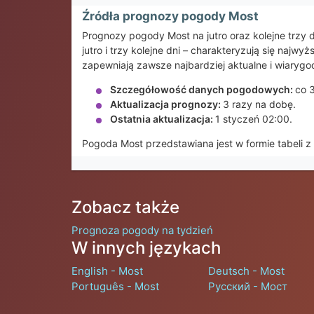
Źródła prognozy pogody Most
Prognozy pogody Most na jutro oraz kolejne trz
jutro i trzy kolejne dni – charakteryzują się na
zapewniają zawsze najbardziej aktualne i wiarygo
Szczegółowość danych pogodowych:
co 
Aktualizacja prognozy:
3 razy na dobę.
Ostatnia aktualizacja:
1 styczeń 02:00.
Pogoda Most przedstawiana jest w formie tabeli 
Zobacz także
Prognoza pogody na tydzień
W innych językach
English - Most
Deutsch - Most
Português - Most
Русский - Мост