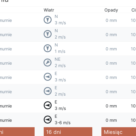
Wiatr
Opady
Ci
N
murnie
0 mm
10
3 m/s
N
murnie
0 mm
10
2 m/s
N
murnie
0 mm
10
1 m/s
NE
murnie
0 mm
10
2 m/s
E
murnie
0 mm
10
3 m/s
E
murnie
0 mm
10
2 m/s
E
murnie
0 mm
10
3 m/s
E
murnie
0 mm
10
3-6 m/s
ni
16 dni
Miesiąc