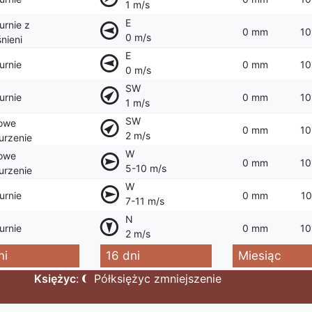
1 m/s
E
rnie z
0 mm
10
0 m/s
nieni
E
urnie
0 mm
10
0 m/s
SW
urnie
0 mm
10
1 m/s
SW
owe
0 mm
10
2 m/s
rzenie
W
owe
0 mm
10
5-10 m/s
rzenie
W
urnie
0 mm
10
7-11 m/s
N
urnie
0 mm
10
2 m/s
ni
16 dni
Miesiąc
Księżyc
:
Półksiężyc zmniejszenie