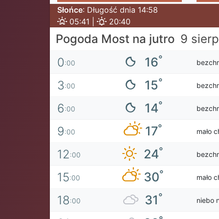
Słońce
: Długość dnia 14:58
05:41 |
20:40
Pogoda Most na jutro
9 sier
°
16
0
bezch
:00
°
15
3
bezch
:00
°
14
6
bezch
:00
°
17
9
mało c
:00
°
24
12
bezch
:00
°
30
15
mało c
:00
°
31
18
niebo 
:00