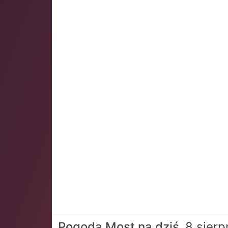
Pogoda Most na dziś
8 sierp