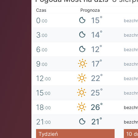
Czas
Prognoza
°
15
0
bezch
:00
°
14
3
bezch
:00
°
12
6
bezch
:00
°
17
9
bezch
:00
°
22
12
bezch
:00
°
25
15
bezch
:00
°
26
18
bezch
:00
°
21
21
bezch
:00
Tydzień
10 d