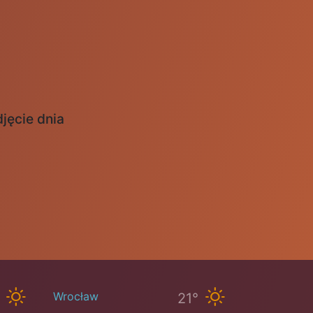
jęcie dnia
Wrocław
21°