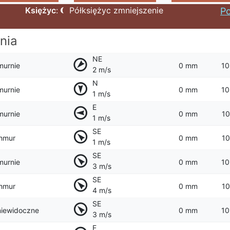
Księżyc
:
Półksiężyc zmniejszenie
P
pnia
NE
murnie
0 mm
10
2 m/s
N
murnie
0 mm
10
1 m/s
E
murnie
0 mm
10
1 m/s
SE
hmur
0 mm
10
1 m/s
SE
murnie
0 mm
10
3 m/s
SE
hmur
0 mm
10
4 m/s
SE
niewidoczne
0 mm
10
3 m/s
E