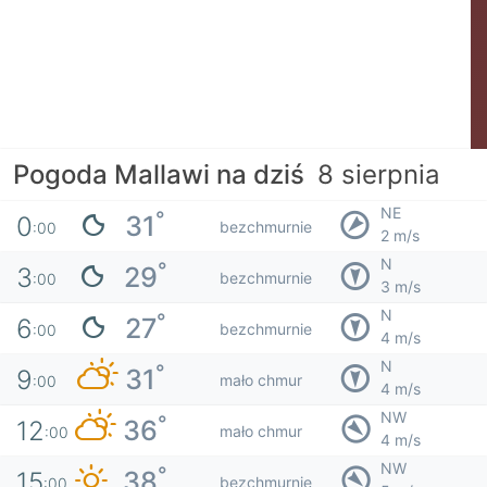
Pogoda Mallawi na dziś
8 sierpnia
NE
°
31
0
bezchmurnie
:00
2 m/s
N
°
29
3
bezchmurnie
:00
3 m/s
N
°
27
6
bezchmurnie
:00
4 m/s
N
°
31
9
mało chmur
:00
4 m/s
NW
°
36
12
mało chmur
:00
4 m/s
NW
°
38
15
bezchmurnie
:00