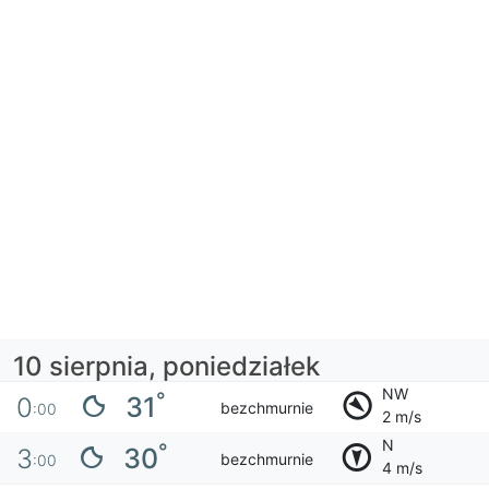
10 sierpnia, poniedziałek
NW
°
31
0
bezchmurnie
:00
2 m/s
N
°
30
3
bezchmurnie
:00
4 m/s