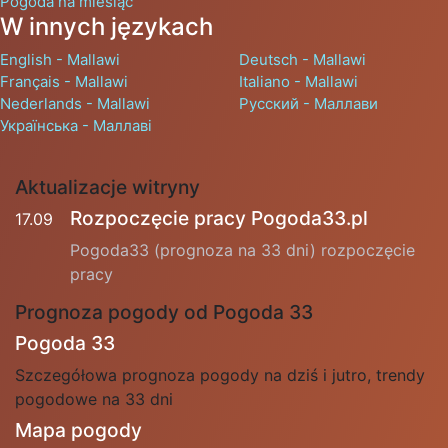
Pogoda na miesiąc
W innych językach
English - Mallawi
Deutsch - Mallawi
Français - Mallawi
Italiano - Mallawi
Nederlands - Mallawi
Русский - Маллави
Українська - Маллаві
Aktualizacje witryny
Rozpoczęcie pracy Pogoda33.pl
17.09
Pogoda33 (prognoza na 33 dni) rozpoczęcie
pracy
Prognoza pogody od Pogoda 33
Pogoda 33
Szczegółowa prognoza pogody na dziś i jutro, trendy
pogodowe na 33 dni
Mapa pogody