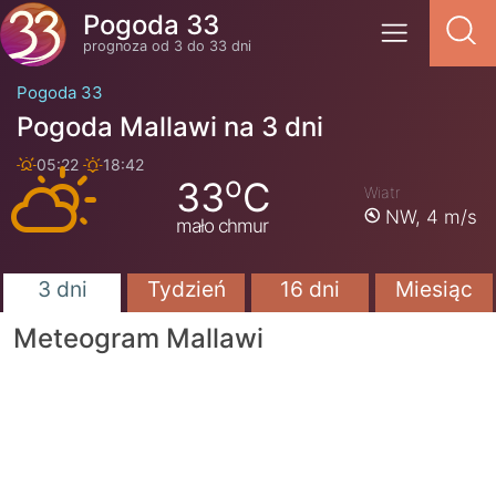
Pogoda 33
prognoza od 3 do 33 dni
Pogoda 33
Pogoda Mallawi na 3 dni
05:22
18:42
o
33
C
Wiatr
NW,
4 m/s
mało chmur
3 dni
Tydzień
16 dni
Miesiąc
Meteogram Mallawi