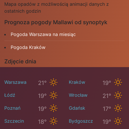
Mapa opadów z możliwością animacji danych z
ostatnich godzin
Prognoza pogody Mallawi od synoptyk
Pogoda Warszawa na miesiąc
Pogoda Kraków
Zdjęcie dnia
Warszawa
Kraków
21°
19°
Łódź
Wrocław
19°
21°
Poznań
Gdańsk
19°
17°
Szczecin
Bydgoszcz
18°
19°