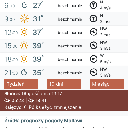
N
°
27
6
bezchmurnie
:00
4 m/s
N
°
31
9
bezchmurnie
:00
2 m/s
NW
°
37
12
bezchmurnie
:00
2 m/s
NW
°
39
15
bezchmurnie
:00
3 m/s
W
°
39
18
bezchmurnie
:00
5 m/s
NW
°
35
21
bezchmurnie
:00
3 m/s
Tydzień
10 dni
Miesiąc
Słońce
: Długość dnia 13:17
05:23 |
18:41
Księżyc
:
Półksiężyc zmniejszenie
Źródła prognozy pogody Mallawi