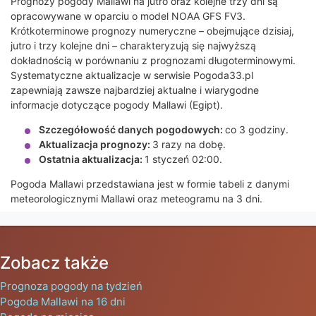
Prognozy pogody Mallawi na jutro oraz kolejne trzy dni są
opracowywane w oparciu o model NOAA GFS FV3.
Krótkoterminowe prognozy numeryczne – obejmujące dzisiaj,
jutro i trzy kolejne dni – charakteryzują się najwyższą
dokładnością w porównaniu z prognozami długoterminowymi.
Systematyczne aktualizacje w serwisie Pogoda33.pl
zapewniają zawsze najbardziej aktualne i wiarygodne
informacje dotyczące pogody Mallawi (Egipt).
Szczegółowość danych pogodowych:
co 3 godziny.
Aktualizacja prognozy:
3 razy na dobę.
Ostatnia aktualizacja:
1 styczeń 02:00.
Pogoda Mallawi przedstawiana jest w formie tabeli z danymi
meteorologicznymi Mallawi oraz meteogramu na 3 dni.
Zobacz także
Prognoza pogody na tydzień
Pogoda Mallawi na 16 dni