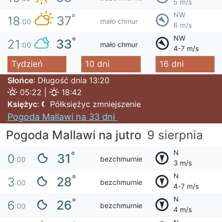
5 m/s
NW
°
37
18
mało chmur
:00
6 m/s
NW
°
33
21
mało chmur
:00
4-7 m/s
Tydzień
10 dni
16 dni
Słońce
: Długość dnia 13:20
05:22 |
18:42
Księżyc
:
Półksiężyc zmniejszenie
Pogoda Mallawi na 33 dni
Pogoda Mallawi na jutro
9 sierpnia
N
°
31
0
bezchmurnie
:00
3 m/s
N
°
28
3
bezchmurnie
:00
4-7 m/s
N
°
26
6
bezchmurnie
:00
4 m/s