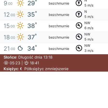
N
°
29
9
bezchmurnie
:00
5 m/s
N
°
35
12
bezchmurnie
:00
5 m/s
NW
°
38
15
bezchmurnie
:00
6 m/s
NW
°
37
18
bezchmurnie
:00
5 m/s
NW
°
34
21
bezchmurnie
:00
3 m/s
Słońce
: Długość dnia 13:18
05:23 |
18:41
Księżyc
:
Półksiężyc zmniejszenie