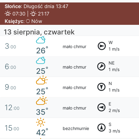
Słońce
: Długość dnia 13:47
07:30 |
21:17
Księżyc
:
Nów
13 sierpnia, czwartek
W
3
mało chmur
:00
°
26
1 m/s
NE
6
mało chmur
:00
°
25
1 m/s
N
9
mało chmur
:00
°
25
1 m/s
E
12
mało chmur
:00
°
35
2 m/s
S
15
bezchmurnie
:00
°
42
3 m/s