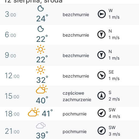
W
3
bezchmurnie
:00
°
24
1 m/s
N
6
bezchmurnie
:00
°
22
1 m/s
N
9
bezchmurnie
:00
°
22
1 m/s
SE
12
bezchmurnie
:00
°
32
1 m/s
S
częściowe
15
:00
°
40
2 m/s
zachmurzenie
SW
°
41
18
pochmurnie
:00
4 m/s
SW
21
pochmurnie
:00
°
39
3 m/s