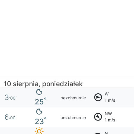
10 sierpnia, poniedziałek
W
3
bezchmurnie
:00
°
25
1 m/s
NW
6
bezchmurnie
:00
°
23
1 m/s
N