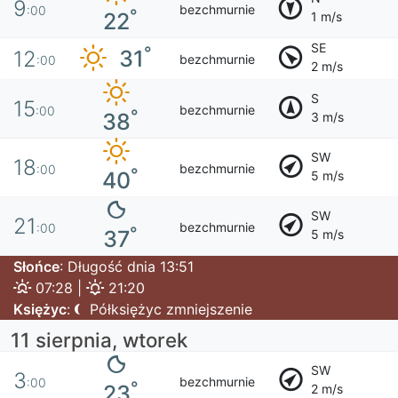
9
bezchmurnie
:00
°
22
1 m/s
SE
°
31
12
bezchmurnie
:00
2 m/s
S
15
bezchmurnie
:00
°
38
3 m/s
SW
18
bezchmurnie
:00
°
40
5 m/s
SW
21
bezchmurnie
:00
°
37
5 m/s
Słońce
: Długość dnia 13:51
07:28 |
21:20
Księżyc
:
Półksiężyc zmniejszenie
11 sierpnia, wtorek
SW
3
bezchmurnie
:00
°
23
2 m/s