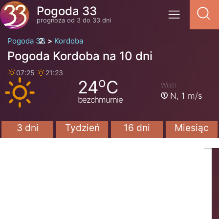
Pogoda 33
prognoza od 3 do 33 dni
Pogoda 33
Kordoba
Pogoda Kordoba na 10 dni
07:25
21:23
o
24
C
Wiatr
N,
1 m/s
bezchmurnie
3 dni
Tydzień
16 dni
Miesiąc