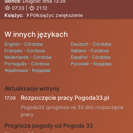
Słońce
: Długość dnia 13:39
07:33 |
21:12
Księżyc
:
Półksiężyc zwiększenie
W innych językach
English - Córdoba
Deutsch - Córdoba
Français - Cordoue
Italiano - Cordova
Nederlands - Córdoba
Español - Córdoba
Português - Córdova
Русский - Кордова
Українська - Кордова
Aktualizacje witryny
Rozpoczęcie pracy Pogoda33.pl
17.09
Pogoda33 (prognoza na 33 dni) rozpoczęcie
pracy
Prognoza pogody od Pogoda 33