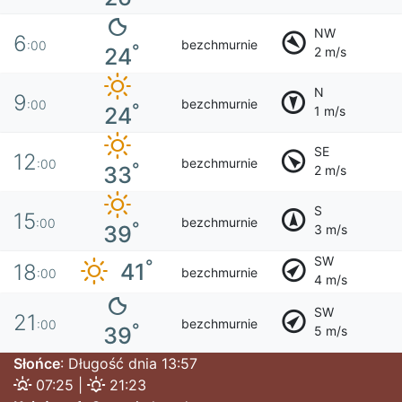
NW
6
bezchmurnie
:00
°
24
2 m/s
N
9
bezchmurnie
:00
°
24
1 m/s
SE
12
bezchmurnie
:00
°
33
2 m/s
S
15
bezchmurnie
:00
°
39
3 m/s
SW
°
41
18
bezchmurnie
:00
4 m/s
SW
21
bezchmurnie
:00
°
39
5 m/s
Słońce
: Długość dnia 13:57
07:25 |
21:23