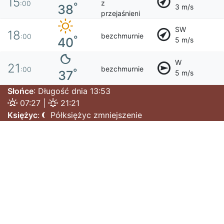
15
z
:00
°
38
3 m/s
przejaśnieni
SW
18
bezchmurnie
:00
°
40
5 m/s
W
21
bezchmurnie
:00
°
37
5 m/s
Słońce
: Długość dnia 13:53
07:27 |
21:21
Księżyc
:
Półksiężyc zmniejszenie