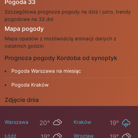
Pogoda 33
Szczegółowa prognoza pogody na dziś i jutro, trendy
pogodowe na 33 dni
Mapa pogody
Mapa opadów z możliwością animacji danych z
ostatnich godzin
Prognoza pogody Kordoba od synoptyk
Pogoda Warszawa na miesiąc
Pogoda Kraków
Zdjęcie dnia
Warszawa
Kraków
20°
19°
Łódź
Wrocław
19°
19°