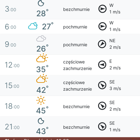
W
3
bezchmurnie
:00
°
28
1 m/s
W
°
27
6
pochmurnie
:00
1 m/s
NE
9
pochmurnie
:00
°
26
2 m/s
E
częściowe
12
:00
°
35
2 m/s
zachmurzenie
SE
częściowe
15
:00
°
42
3 m/s
zachmurzenie
SE
18
bezchmurnie
:00
°
45
2 m/s
SE
21
bezchmurnie
:00
°
43
1 m/s