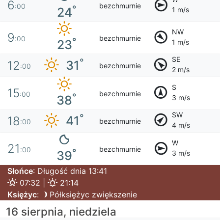
6
bezchmurnie
:00
°
24
1 m/s
NW
9
bezchmurnie
:00
°
23
1 m/s
SE
°
31
12
bezchmurnie
:00
2 m/s
S
15
bezchmurnie
:00
°
38
3 m/s
SW
°
41
18
bezchmurnie
:00
4 m/s
W
21
bezchmurnie
:00
°
39
3 m/s
Słońce
: Długość dnia 13:41
07:32 |
21:14
Księżyc
:
Półksiężyc zwiększenie
16 sierpnia, niedziela