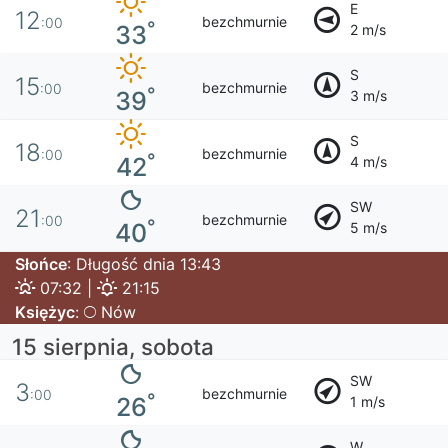
E
12
bezchmurnie
:00
°
33
2 m/s
S
15
bezchmurnie
:00
°
39
3 m/s
S
18
bezchmurnie
:00
°
42
4 m/s
SW
21
bezchmurnie
:00
°
40
5 m/s
Słońce
: Długość dnia 13:43
07:32 |
21:15
Księżyc
:
Nów
15 sierpnia, sobota
SW
3
bezchmurnie
:00
°
26
1 m/s
W