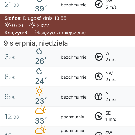
SW
21
bezchmurnie
:00
°
39
5 m/s
Słońce
: Długość dnia 13:55
07:26 |
21:22
Księżyc
:
Półksiężyc zmniejszenie
9 sierpnia, niedziela
W
3
bezchmurnie
:00
°
26
2 m/s
NW
6
bezchmurnie
:00
°
24
2 m/s
N
9
bezchmurnie
:00
°
23
2 m/s
SE
12
pochmurnie
:00
°
33
1 m/s
pochmurnie
SW