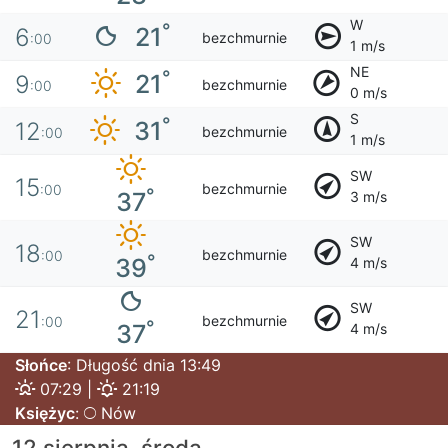
W
°
21
6
bezchmurnie
:00
1 m/s
NE
°
21
9
bezchmurnie
:00
0 m/s
S
°
31
12
bezchmurnie
:00
1 m/s
SW
15
bezchmurnie
:00
°
37
3 m/s
SW
18
bezchmurnie
:00
°
39
4 m/s
SW
21
bezchmurnie
:00
°
37
4 m/s
Słońce
: Długość dnia 13:49
07:29 |
21:19
Księżyc
:
Nów
12 sierpnia, środa