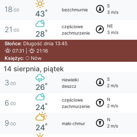
S
18
bezchmurnie
:00
°
43
3 m/s
NE
częściowe
21
:00
°
28
3 m/s
zachmurzenie
Słońce
: Długość dnia 13:45
07:31 |
21:16
Księżyc
:
Nów
14 sierpnia, piątek
S
niewielki
3
:00
°
26
2 m/s
deszcz
N
częściowe
6
:00
°
24
2 m/s
zachmurzenie
N
9
mało chmur
:00
°
24
2 m/s