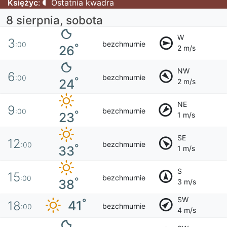
Księżyc
:
Ostatnia kwadra
8 sierpnia, sobota
W
3
bezchmurnie
:00
°
26
2 m/s
NW
6
bezchmurnie
:00
°
24
2 m/s
NE
9
bezchmurnie
:00
°
23
1 m/s
SE
12
bezchmurnie
:00
°
33
1 m/s
S
15
bezchmurnie
:00
°
38
3 m/s
SW
°
41
18
bezchmurnie
:00
4 m/s