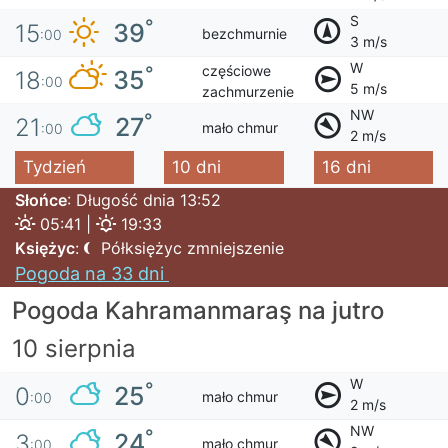
S
°
39
15
bezchmurnie
:00
3 m/s
W
częściowe
°
35
18
:00
5 m/s
zachmurzenie
NW
°
27
21
mało chmur
:00
2 m/s
Tydzień
10 dni
16 dni
Słońce
: Długość dnia 13:52
05:41 |
19:33
Księżyc
:
Półksiężyc zmniejszenie
Pogoda na 33 dni
Pogoda Kahramanmaraş na jutro
10 sierpnia
W
°
25
0
mało chmur
:00
2 m/s
NW
°
24
3
mało chmur
:00