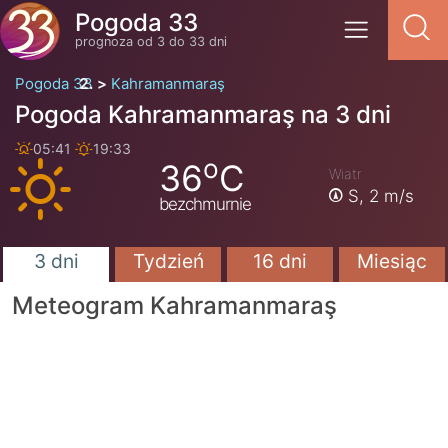
Pogoda 33
prognoza od 3 do 33 dni
Pogoda 33
Kahramanmaraş
Pogoda Kahramanmaraş na 3 dni
05:41
19:33
o
36
C
Wiatr
S,
2 m/s
bezchmurnie
3 dni
Tydzień
16 dni
Miesiąc
Meteogram Kahramanmaraş