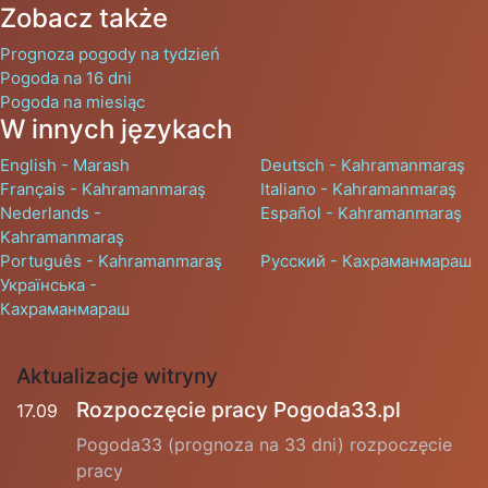
Zobacz także
Prognoza pogody na tydzień
Pogoda na 16 dni
Pogoda na miesiąc
W innych językach
English - Marash
Deutsch - Kahramanmaraş
Français - Kahramanmaraş
Italiano - Kahramanmaraş
Nederlands -
Español - Kahramanmaraş
Kahramanmaraş
Português - Kahramanmaraş
Русский - Кахраманмараш
Українська -
Кахраманмараш
Aktualizacje witryny
Rozpoczęcie pracy Pogoda33.pl
17.09
Pogoda33 (prognoza na 33 dni) rozpoczęcie
pracy