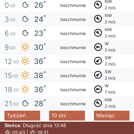
NW
°
26
0
bezchmurnie
:00
2 m/s
NW
°
24
3
bezchmurnie
:00
2 m/s
NW
°
23
6
bezchmurnie
:00
2 m/s
W
°
30
9
bezchmurnie
:00
2 m/s
SW
°
36
12
bezchmurnie
:00
2 m/s
SW
°
38
15
bezchmurnie
:00
2 m/s
W
°
36
18
bezchmurnie
:00
7 m/s
NW
°
28
21
bezchmurnie
:00
2 m/s
Tydzień
10 dni
Miesiąc
Słońce
: Długość dnia 13:48
05:43 |
19:31