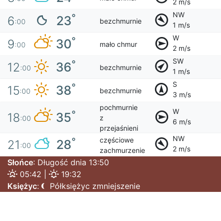
2 m/s
NW
°
23
6
bezchmurnie
:00
1 m/s
W
°
30
9
mało chmur
:00
2 m/s
SW
°
36
12
bezchmurnie
:00
1 m/s
S
°
38
15
bezchmurnie
:00
3 m/s
pochmurnie
W
°
35
18
z
:00
6 m/s
przejaśnieni
NW
częściowe
°
28
21
:00
2 m/s
zachmurzenie
Słońce
: Długość dnia 13:50
05:42 |
19:32
Księżyc
:
Półksiężyc zmniejszenie