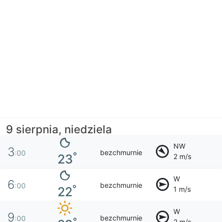
9 sierpnia, niedziela
NW
3
bezchmurnie
:00
°
23
2 m/s
W
6
bezchmurnie
:00
°
22
1 m/s
W
9
bezchmurnie
:00
°
2 m/s