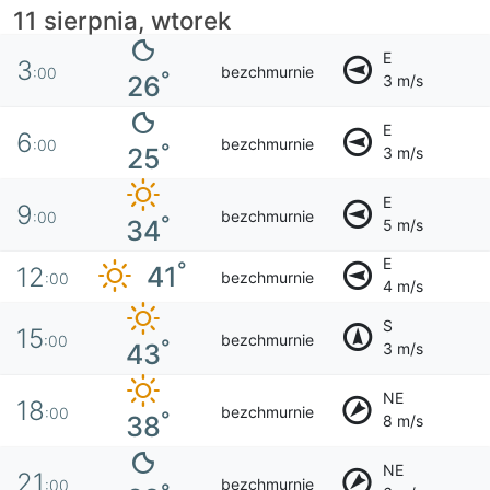
11 sierpnia, wtorek
E
3
bezchmurnie
:00
°
26
3 m/s
E
6
bezchmurnie
:00
°
25
3 m/s
E
9
bezchmurnie
:00
°
34
5 m/s
E
°
41
12
bezchmurnie
:00
4 m/s
S
15
bezchmurnie
:00
°
43
3 m/s
NE
18
bezchmurnie
:00
°
38
8 m/s
NE
21
bezchmurnie
:00