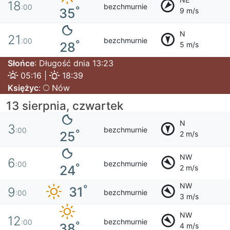
18
bezchmurnie
:00
°
35
9 m/s
N
21
bezchmurnie
:00
°
28
5 m/s
Słońce
: Długość dnia 13:23
05:16 |
18:39
Księżyc
:
Nów
13 sierpnia, czwartek
N
3
bezchmurnie
:00
°
25
2 m/s
NW
6
bezchmurnie
:00
°
24
2 m/s
NW
°
31
9
bezchmurnie
:00
3 m/s
NW
12
bezchmurnie
:00
°
38
4 m/s