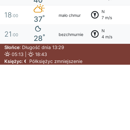
40
N
18
mało chmur
:00
°
37
7 m/s
N
21
bezchmurnie
:00
°
28
4 m/s
Słońce
: Długość dnia 13:29
05:13 |
18:43
Księżyc
:
Półksiężyc zmniejszenie