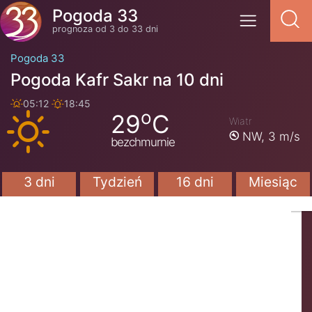
Pogoda 33
prognoza od 3 do 33 dni
Pogoda 33
Pogoda Kafr Sakr na 10 dni
05:12
18:45
o
29
C
Wiatr
NW,
3 m/s
bezchmurnie
3 dni
Tydzień
16 dni
Miesiąc