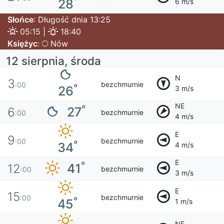
°
28
6 m/s
Słońce
: Długość dnia 13:25
05:15 |
18:40
Księżyc
:
Nów
12 sierpnia, środa
N
3
bezchmurnie
:00
°
26
3 m/s
NE
°
27
6
bezchmurnie
:00
4 m/s
E
9
bezchmurnie
:00
°
34
4 m/s
E
°
41
12
bezchmurnie
:00
3 m/s
E
15
bezchmurnie
:00
°
45
1 m/s
NE