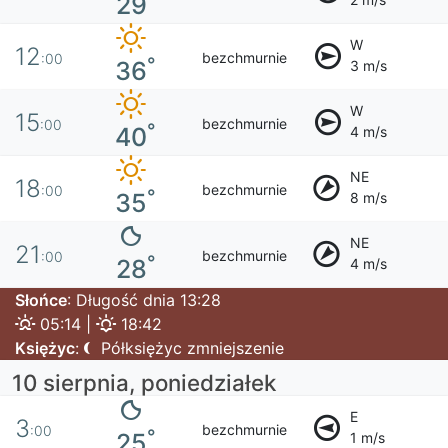
29
W
12
bezchmurnie
:00
°
36
3 m/s
W
15
bezchmurnie
:00
°
40
4 m/s
NE
18
bezchmurnie
:00
°
35
8 m/s
NE
21
bezchmurnie
:00
°
28
4 m/s
Słońce
: Długość dnia 13:28
05:14 |
18:42
Księżyc
:
Półksiężyc zmniejszenie
10 sierpnia, poniedziałek
E
3
bezchmurnie
:00
°
25
1 m/s