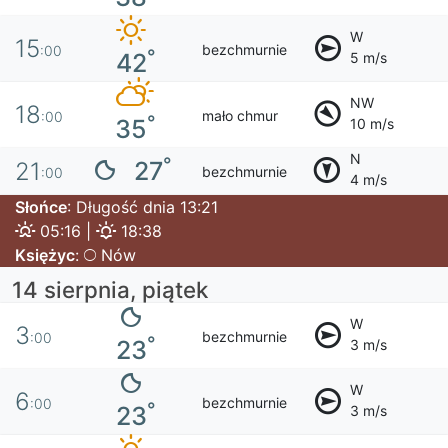
W
15
bezchmurnie
:00
°
42
5 m/s
NW
18
mało chmur
:00
°
35
10 m/s
N
°
27
21
bezchmurnie
:00
4 m/s
Słońce
: Długość dnia 13:21
05:16 |
18:38
Księżyc
:
Nów
14 sierpnia, piątek
W
3
bezchmurnie
:00
°
23
3 m/s
W
6
bezchmurnie
:00
°
23
3 m/s