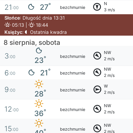
N
°
27
21
bezchmurnie
:00
3 m/s
Słońce
: Długość dnia 13:31
05:13 |
18:44
Księżyc
:
Ostatnia kwadra
8 sierpnia, sobota
NW
3
bezchmurnie
:00
°
23
2 m/s
NW
°
21
6
bezchmurnie
:00
2 m/s
W
9
bezchmurnie
:00
°
28
2 m/s
NW
12
bezchmurnie
:00
°
36
2 m/s
NW
15
bezchmurnie
:00
°
2 m/s