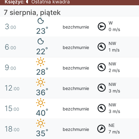
Księżyc
:
Ostatnia kwadra
7 sierpnia, piątek
W
3
bezchmurnie
:00
°
23
0 m/s
NW
6
bezchmurnie
:00
°
22
1 m/s
NW
9
bezchmurnie
:00
°
28
2 m/s
NW
12
bezchmurnie
:00
°
36
3 m/s
NW
15
bezchmurnie
:00
°
40
3 m/s
NE
18
bezchmurnie
:00
°
35
7 m/s