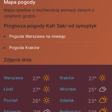
Mapa pogody
Mapa opadów z możliwością animacji danych z
ostatnich godzin
Prognoza pogody Kafr Sakr od synoptyk
Pogoda Warszawa na miesiąc
Pogoda Kraków
Zdjęcie dnia
Warszawa
Kraków
27°
27°
Łódź
Wrocław
27°
25°
Poznań
Gdańsk
26°
23°
Szczecin
Bydgoszcz