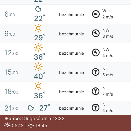
W
6
bezchmurnie
:00
°
22
2 m/s
NW
9
bezchmurnie
:00
°
29
3 m/s
NW
12
bezchmurnie
:00
°
36
4 m/s
N
15
bezchmurnie
:00
°
40
5 m/s
N
18
bezchmurnie
:00
°
36
7 m/s
N
°
27
21
bezchmurnie
:00
4 m/s
Słońce
: Długość dnia 13:32
05:12 |
18:45