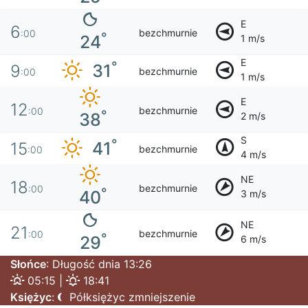
E
6
bezchmurnie
:00
°
24
1 m/s
E
°
31
9
bezchmurnie
:00
1 m/s
E
12
bezchmurnie
:00
°
38
2 m/s
S
°
41
15
bezchmurnie
:00
4 m/s
NE
18
bezchmurnie
:00
°
40
3 m/s
NE
21
bezchmurnie
:00
°
29
6 m/s
Słońce
: Długość dnia 13:26
05:15 |
18:41
Księżyc
:
Półksiężyc zmniejszenie