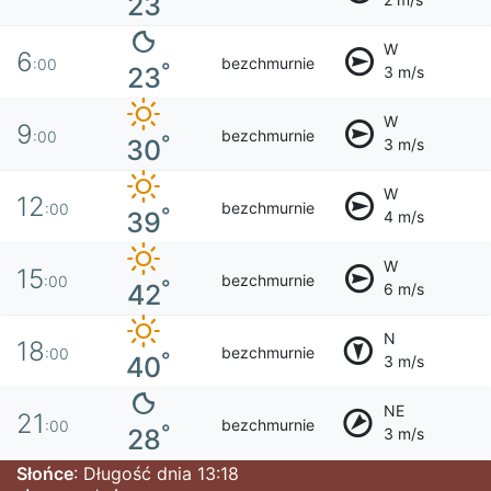
23
W
6
bezchmurnie
:00
°
23
3 m/s
W
9
bezchmurnie
:00
°
30
3 m/s
W
12
bezchmurnie
:00
°
39
4 m/s
W
15
bezchmurnie
:00
°
42
6 m/s
N
18
bezchmurnie
:00
°
40
3 m/s
NE
21
bezchmurnie
:00
°
28
3 m/s
Słońce
: Długość dnia 13:18