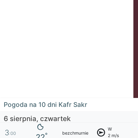
Pogoda na 10 dni Kafr Sakr
6 sierpnia, czwartek
W
3
bezchmurnie
:00
°
22
2 m/s