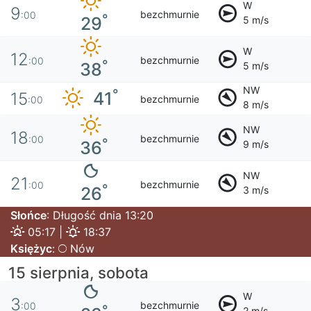
W
9
bezchmurnie
:00
°
29
5 m/s
W
12
bezchmurnie
:00
°
38
5 m/s
NW
°
41
15
bezchmurnie
:00
8 m/s
NW
18
bezchmurnie
:00
°
36
9 m/s
NW
21
bezchmurnie
:00
°
26
3 m/s
Słońce
: Długość dnia 13:20
05:17 |
18:37
Księżyc
:
Nów
15 sierpnia, sobota
W
3
bezchmurnie
:00
°
2 m/s