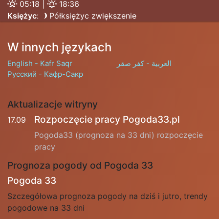
05:18 |
18:36
Księżyc
:
Półksiężyc zwiększenie
W innych językach
English - Kafr Saqr
العربية - كفر صقر
Русский - Кафр-Сакр
Aktualizacje witryny
Rozpoczęcie pracy Pogoda33.pl
17.09
Pogoda33 (prognoza na 33 dni) rozpoczęcie
pracy
Prognoza pogody od Pogoda 33
Pogoda 33
Szczegółowa prognoza pogody na dziś i jutro, trendy
pogodowe na 33 dni