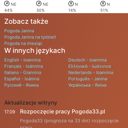
NE
NE
N
N
44%
30%
14%
51%
Zobacz także
Pogoda Janina
Pogoda Janina na tydzień
Pogoda na miesiąc
W innych językach
English - Ioannina
Deutsch - Ioannina
Français - Ioánnina
Ελληνικά - Ιωάννινα
Italiano - Giannina
Nederlands - Ioannina
Español - Ioánina
Português - Janina
Русский - Янина
Українська - Яніна
Aktualizacje witryny
Rozpoczęcie pracy Pogoda33.pl
17.09
Pogoda33 (prognoza na 33 dni) rozpoczęcie
pracy