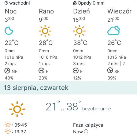
wschodni
Opady 0 mm
Noc
Rano
Dzień
Wieczór
:00
:00
:00
:00
3
9
15
21
°
°
°
°
22
C
28
C
38
C
26
C
0mm
0mm
0mm
0mm
1016 hPa
1016 hPa
1012 hPa
1015 hPa
2 m/s
1 m/s
3 m/s
2 m/s | 2
NE
E
E
SE
40%
23%
12%
39%
13 sierpnia, czwartek
°
°
21
..
38
bezchmurnie
: 05:45
Faza księżyca
: 19:37
Nów