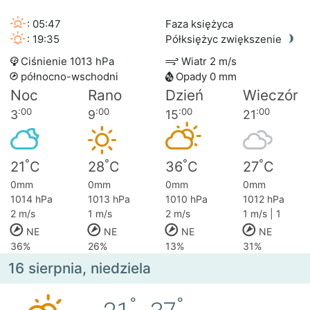
: 05:47
Faza księżyca
: 19:35
Półksiężyc zwiększenie
Ciśnienie 1013 hPa
Wiatr 2 m/s
północno-wschodni
Opady 0 mm
Noc
Rano
Dzień
Wieczór
:00
:00
:00
:00
3
9
15
21
°
°
°
°
21
C
28
C
36
C
27
C
0mm
0mm
0mm
0mm
1014 hPa
1013 hPa
1010 hPa
1012 hPa
2 m/s
1 m/s
2 m/s
1 m/s | 1
NE
NE
NE
NE
36%
26%
13%
31%
16 sierpnia, niedziela
°
°