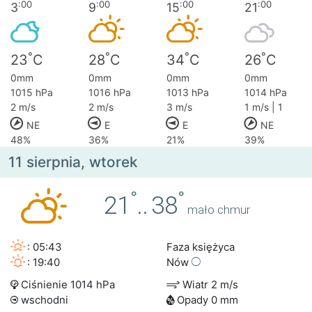
:00
:00
:00
:00
3
9
15
21
°
°
°
°
23
C
28
C
34
C
26
C
0mm
0mm
0mm
0mm
1015 hPa
1016 hPa
1013 hPa
1014 hPa
2 m/s
2 m/s
3 m/s
1 m/s | 1
NE
E
E
NE
48%
36%
21%
39%
11 sierpnia, wtorek
°
°
21
..
38
mało chmur
: 05:43
Faza księżyca
: 19:40
Nów
Ciśnienie 1014 hPa
Wiatr 2 m/s
wschodni
Opady 0 mm