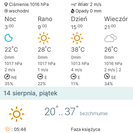
Ciśnienie 1016 hPa
Wiatr 2 m/s
wschodni
Opady 0 mm
Noc
Rano
Dzień
Wieczór
:00
:00
:00
:00
3
9
15
21
°
°
°
°
22
C
28
C
38
C
26
C
0mm
0mm
0mm
0mm
1017 hPa
1017 hPa
1013 hPa
1016 hPa
2 m/s
1 m/s
4 m/s
2 m/s | 2
NE
E
E
SE
35%
22%
11%
34%
14 sierpnia, piątek
°
°
20
..
37
bezchmurnie
: 05:46
Faza księżyca