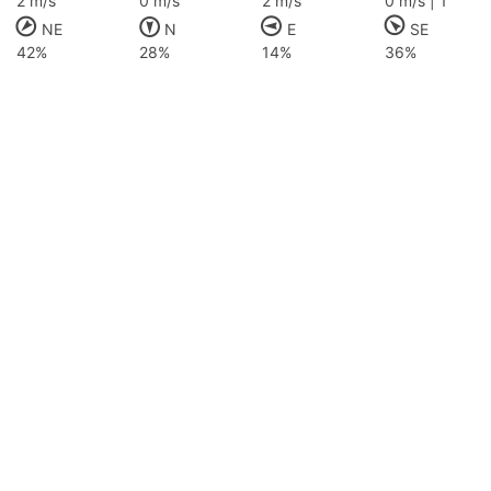
2 m/s
0 m/s
2 m/s
0 m/s | 1
NE
N
E
SE
42%
28%
14%
36%