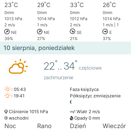
°
°
°
°
23
C
29
C
33
C
26
C
0mm
0mm
0mm
0mm
1013 hPa
1014 hPa
1012 hPa
1014 hPa
2 m/s
1 m/s
2 m/s
1 m/s | 1
NE
NE
SE
E
39%
27%
21%
37%
10 sierpnia, poniedziałek
°
°
22
..
34
częściowe
zachmurzenie
: 05:43
Faza księżyca
: 19:41
Półksiężyc zmniejszenie
Ciśnienie 1015 hPa
Wiatr 2 m/s
wschodni
Opady 0 mm
Noc
Rano
Dzień
Wieczór