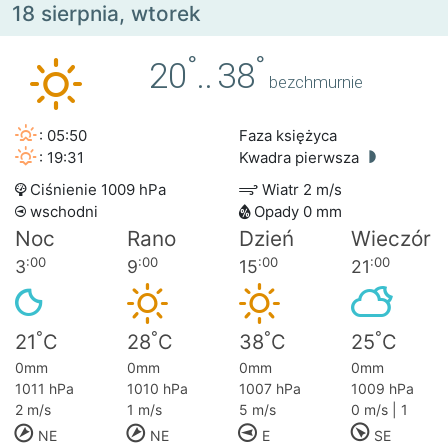
18 sierpnia, wtorek
°
°
20
..
38
bezchmurnie
: 05:50
Faza księżyca
: 19:31
Kwadra pierwsza
Ciśnienie 1009 hPa
Wiatr 2 m/s
wschodni
Opady 0 mm
Noc
Rano
Dzień
Wieczór
:00
:00
:00
:00
3
9
15
21
°
°
°
°
21
C
28
C
38
C
25
C
0mm
0mm
0mm
0mm
1011 hPa
1010 hPa
1007 hPa
1009 hPa
2 m/s
1 m/s
5 m/s
0 m/s | 1
NE
NE
E
SE