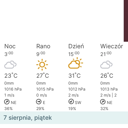
Noc
Rano
Dzień
Wieczór
:00
:00
:00
:00
3
9
15
21
°
°
°
°
23
C
27
C
31
C
26
C
0mm
0mm
0mm
0mm
1016 hPa
1015 hPa
1012 hPa
1013 hPa
1 m/s
0 m/s
2 m/s
2 m/s | 2
NE
E
SW
NE
36%
29%
19%
32%
7 sierpnia, piątek