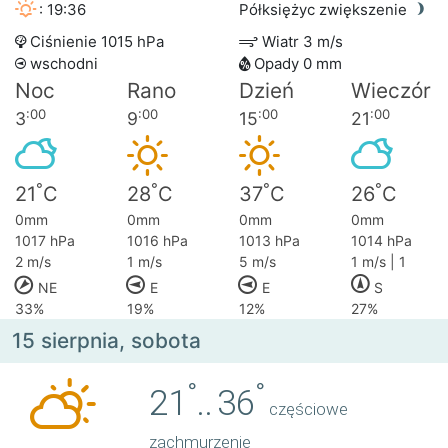
: 19:36
Półksiężyc zwiększenie
Ciśnienie 1015 hPa
Wiatr 3 m/s
wschodni
Opady 0 mm
Noc
Rano
Dzień
Wieczór
:00
:00
:00
:00
3
9
15
21
°
°
°
°
21
C
28
C
37
C
26
C
0mm
0mm
0mm
0mm
1017 hPa
1016 hPa
1013 hPa
1014 hPa
2 m/s
1 m/s
5 m/s
1 m/s | 1
NE
E
E
S
33%
19%
12%
27%
15 sierpnia, sobota
°
°
21
..
36
częściowe
zachmurzenie