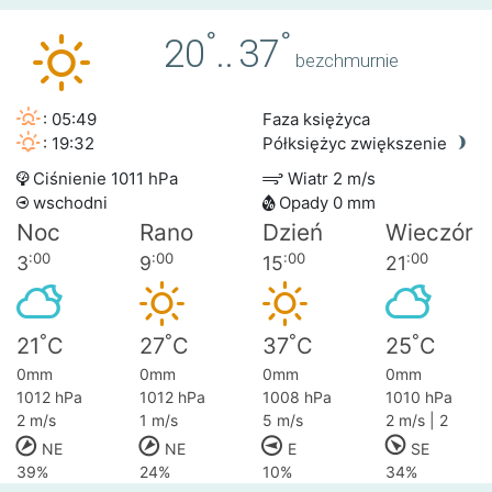
°
°
20
..
37
bezchmurnie
: 05:49
Faza księżyca
: 19:32
Półksiężyc zwiększenie
Ciśnienie 1011 hPa
Wiatr 2 m/s
wschodni
Opady 0 mm
Noc
Rano
Dzień
Wieczór
:00
:00
:00
:00
3
9
15
21
°
°
°
°
21
C
27
C
37
C
25
C
0mm
0mm
0mm
0mm
1012 hPa
1012 hPa
1008 hPa
1010 hPa
2 m/s
1 m/s
5 m/s
2 m/s | 2
NE
NE
E
SE
39%
24%
10%
34%