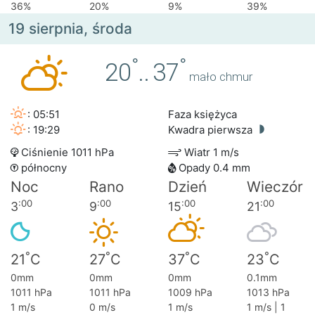
36%
20%
9%
39%
19 sierpnia, środa
°
°
20
..
37
mało chmur
: 05:51
Faza księżyca
: 19:29
Kwadra pierwsza
Ciśnienie 1011 hPa
Wiatr 1 m/s
północny
Opady 0.4 mm
Noc
Rano
Dzień
Wieczór
:00
:00
:00
:00
3
9
15
21
°
°
°
°
21
C
27
C
37
C
23
C
0mm
0mm
0mm
0.1mm
1011 hPa
1011 hPa
1009 hPa
1013 hPa
1 m/s
0 m/s
1 m/s
1 m/s | 1