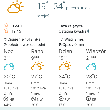
°
°
19
..
34
pochmurnie z
przejaśnieni
: 05:40
Faza księżyca
: 19:45
Ostatnia kwadra
Ciśnienie 1012 hPa
Wiatr 2 m/s
południowo-zachodni
Opady 0 mm
Noc
Rano
Dzień
Wieczór
:00
:00
:00
:00
3
9
15
21
°
°
°
°
20
C
27
C
34
C
28
C
0mm
0mm
0mm
0mm
1013 hPa
1012 hPa
1010 hPa
1011 hPa
2 m/s
1 m/s
2 m/s
1 m/s | 1
NE
NW
SW
SE
44%
29%
17%
29%