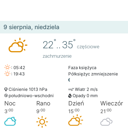
9 sierpnia, niedziela
°
°
22
..
35
częściowe
zachmurzenie
: 05:42
Faza księżyca
: 19:43
Półksiężyc zmniejszenie
Ciśnienie 1013 hPa
Wiatr 2 m/s
południowo-wschodni
Opady 0 mm
Noc
Rano
Dzień
Wieczór
:00
:00
:00
:00
3
9
15
21