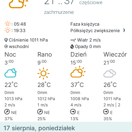
21
..
37
częściowe
zachmurzenie
: 05:48
Faza księżyca
: 19:33
Półksiężyc zwiększenie
Ciśnienie 1011 hPa
Wiatr 2 m/s
wschodni
Opady 0 mm
Noc
Rano
Dzień
Wieczór
:00
:00
:00
:00
3
9
15
21
°
°
°
°
22
C
28
C
37
C
26
C
0mm
0mm
0mm
0mm
1013 hPa
1012 hPa
1008 hPa
1011 hPa
2 m/s
1 m/s
4 m/s
2 m/s | 2
NE
NE
E
E
37%
25%
13%
35%
17 sierpnia, poniedziałek