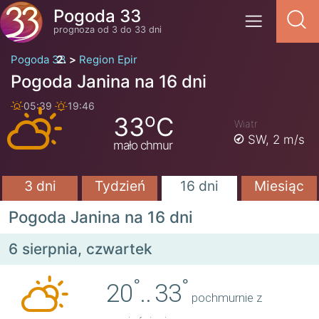
Pogoda 33
prognoza od 3 do 33 dni
Pogoda 33
Region Epir
Pogoda Janina na 16 dni
05:39
19:46
o
33
C
Wiatr
SW,
2 m/s
mało chmur
3 dni
Tydzień
16 dni
Miesiąc
Pogoda Janina na 16 dni
6 sierpnia, czwartek
°
°
20
..
33
pochmurnie z