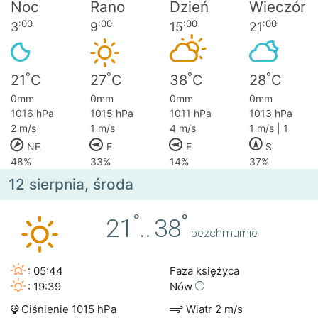
Noc
Rano
Dzień
Wieczór
:00
:00
:00
:00
3
9
15
21
°
°
°
°
21
C
27
C
38
C
28
C
0mm
0mm
0mm
0mm
1016 hPa
1015 hPa
1011 hPa
1013 hPa
2 m/s
1 m/s
4 m/s
1 m/s | 1
NE
E
E
S
48%
33%
14%
37%
12 sierpnia, środa
°
°
21
..
38
bezchmurnie
: 05:44
Faza księżyca
: 19:39
Nów
Ciśnienie 1015 hPa
Wiatr 2 m/s