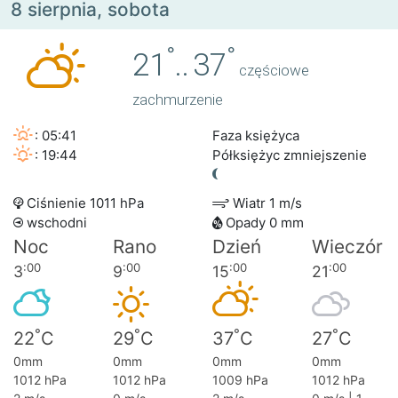
8 sierpnia, sobota
°
°
21
..
37
częściowe
zachmurzenie
: 05:41
Faza księżyca
: 19:44
Półksiężyc zmniejszenie
Ciśnienie 1011 hPa
Wiatr 1 m/s
wschodni
Opady 0 mm
Noc
Rano
Dzień
Wieczór
:00
:00
:00
:00
3
9
15
21
°
°
°
°
22
C
29
C
37
C
27
C
0mm
0mm
0mm
0mm
1012 hPa
1012 hPa
1009 hPa
1012 hPa