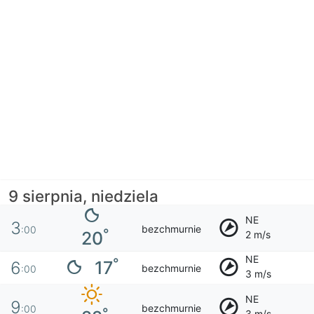
9 sierpnia, niedziela
NE
3
bezchmurnie
:00
°
20
2 m/s
NE
°
17
6
bezchmurnie
:00
3 m/s
NE
9
bezchmurnie
:00
°
3 m/s