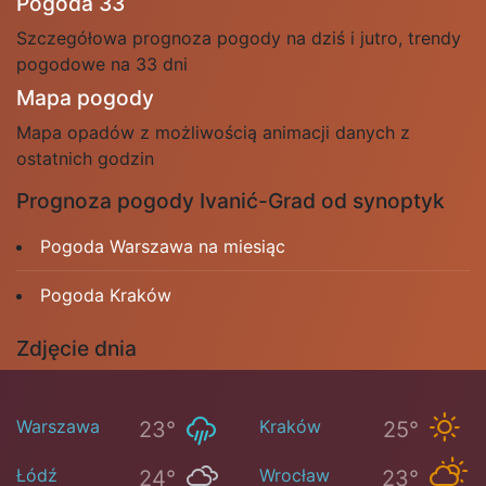
Pogoda 33
Szczegółowa prognoza pogody na dziś i jutro, trendy
pogodowe na 33 dni
Mapa pogody
Mapa opadów z możliwością animacji danych z
ostatnich godzin
Prognoza pogody Ivanić-Grad od synoptyk
Pogoda Warszawa na miesiąc
Pogoda Kraków
Zdjęcie dnia
Warszawa
Kraków
23°
25°
Łódź
Wrocław
24°
23°