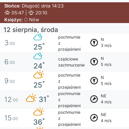
Słońce
: Długość dnia 14:23
05:47 |
20:10
Księżyc
:
Nów
12 sierpnia, środa
pochmurnie
N
3
z
:00
°
25
3 m/s
przejaśnieni
N
częściowe
6
:00
°
24
5 m/s
zachmurzenie
pochmurnie
N
9
z
:00
°
25
5 m/s
przejaśnieni
pochmurnie
NE
°
31
12
z
:00
4 m/s
przejaśnieni
pochmurnie
NE
15
z
:00
°
36
4 m/s
przejaśnieni