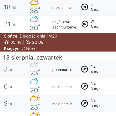
E
18
mało chmur
:00
°
38
3 m/s
W
częściowe
21
:00
°
30
3 m/s
zachmurzenie
Słońce
: Długość dnia 14:20
05:48 |
20:09
Księżyc
:
Nów
13 sierpnia, czwartek
NE
3
pochmurnie
:00
°
23
4 m/s
NE
6
mało chmur
:00
°
20
3 m/s
NE
9
mało chmur
:00
°
23
3 m/s