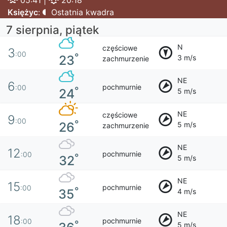
05:41 |
20:18
Księżyc
:
Ostatnia kwadra
7 sierpnia, piątek
N
częściowe
3
:00
°
23
3 m/s
zachmurzenie
NE
6
pochmurnie
:00
°
24
5 m/s
NE
częściowe
9
:00
°
26
5 m/s
zachmurzenie
NE
12
pochmurnie
:00
°
32
5 m/s
NE
15
pochmurnie
:00
°
35
4 m/s
NE
18
pochmurnie
:00
°
5 m/s