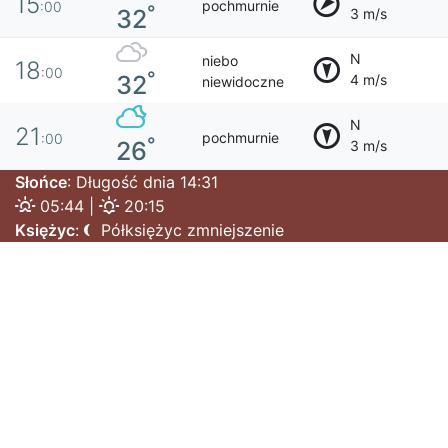
15
pochmurnie
:00
°
32
3 m/s
N
niebo
18
:00
°
32
4 m/s
niewidoczne
N
21
pochmurnie
:00
°
26
3 m/s
Słońce
: Długość dnia 14:31
05:44 |
20:15
Księżyc
:
Półksiężyc zmniejszenie