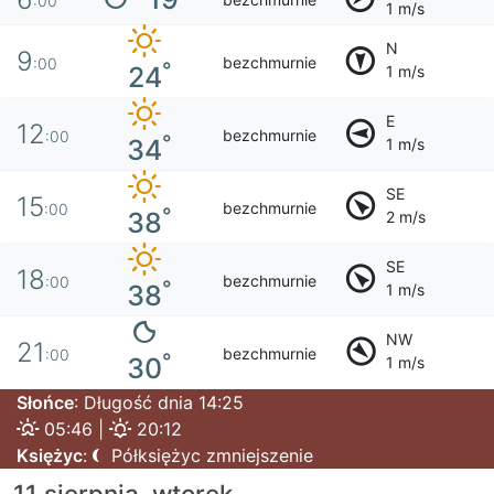
:00
1 m/s
N
9
bezchmurnie
:00
°
24
1 m/s
E
12
bezchmurnie
:00
°
34
1 m/s
SE
15
bezchmurnie
:00
°
38
2 m/s
SE
18
bezchmurnie
:00
°
38
1 m/s
NW
21
bezchmurnie
:00
°
30
1 m/s
Słońce
: Długość dnia 14:25
05:46 |
20:12
Księżyc
:
Półksiężyc zmniejszenie
11 sierpnia, wtorek