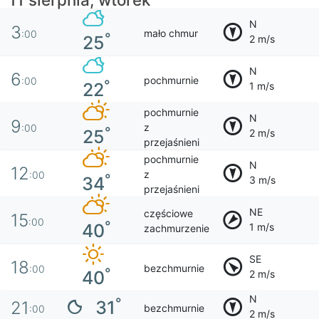
N
3
mało chmur
:00
°
25
2 m/s
N
6
pochmurnie
:00
°
22
1 m/s
pochmurnie
N
9
z
:00
°
25
2 m/s
przejaśnieni
pochmurnie
N
12
z
:00
°
34
3 m/s
przejaśnieni
NE
częściowe
15
:00
°
40
1 m/s
zachmurzenie
SE
18
bezchmurnie
:00
°
40
2 m/s
N
°
31
21
bezchmurnie
:00
2 m/s