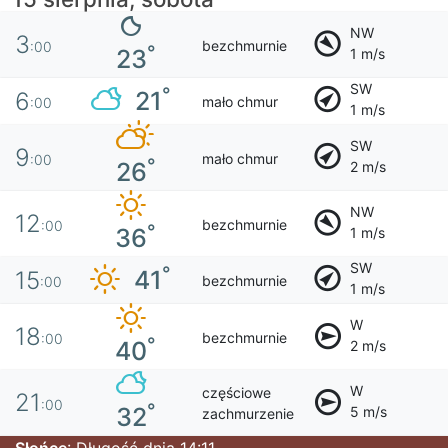
NW
3
bezchmurnie
:00
°
23
1 m/s
SW
°
21
6
mało chmur
:00
1 m/s
SW
9
mało chmur
:00
°
26
2 m/s
NW
12
bezchmurnie
:00
°
36
1 m/s
SW
°
41
15
bezchmurnie
:00
1 m/s
W
18
bezchmurnie
:00
°
40
2 m/s
W
częściowe
21
:00
°
32
5 m/s
zachmurzenie