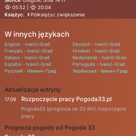
Słońce
: Długość dnia 14:11
05:52 |
20:04
Księżyc
:
Półksiężyc zwiększenie
W innych językach
English - Ivanić-Grad
Deutsch - Ivanić-Grad
Français - Ivanić-Grad
Hrvatski - Ivanić-Grad
Italiano - Ivanić-Grad
Nederlands - Ivanić Grad
Español - Ivanić-Grad
Português - Ivanić-Grad
Русский - Иванич-Град
Українська - Іванич-Град
Aktualizacje witryny
Rozpoczęcie pracy Pogoda33.pl
17.09
Pogoda33 (prognoza na 33 dni) rozpoczęcie
pracy
Prognoza pogody od Pogoda 33