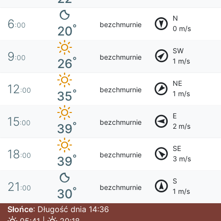
N
6
bezchmurnie
:00
°
20
0 m/s
SW
9
bezchmurnie
:00
°
26
1 m/s
NE
12
bezchmurnie
:00
°
35
1 m/s
E
15
bezchmurnie
:00
°
39
2 m/s
SE
18
bezchmurnie
:00
°
39
3 m/s
S
21
bezchmurnie
:00
°
30
1 m/s
Słońce
: Długość dnia 14:36