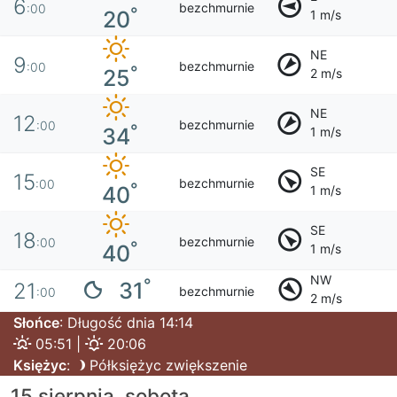
6
bezchmurnie
:00
°
20
1 m/s
NE
9
bezchmurnie
:00
°
25
2 m/s
NE
12
bezchmurnie
:00
°
34
1 m/s
SE
15
bezchmurnie
:00
°
40
1 m/s
SE
18
bezchmurnie
:00
°
40
1 m/s
NW
°
31
21
bezchmurnie
:00
2 m/s
Słońce
: Długość dnia 14:14
05:51 |
20:06
Księżyc
:
Półksiężyc zwiększenie
15 sierpnia, sobota