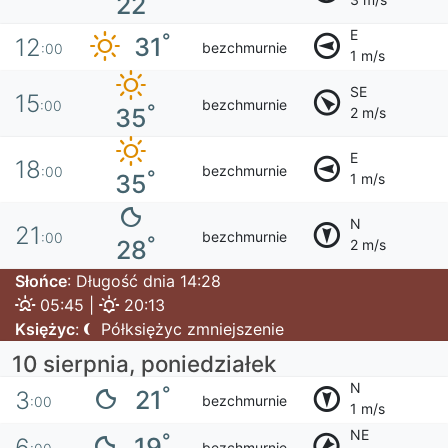
22
E
°
31
12
bezchmurnie
:00
1 m/s
SE
15
bezchmurnie
:00
°
35
2 m/s
E
18
bezchmurnie
:00
°
35
1 m/s
N
21
bezchmurnie
:00
°
28
2 m/s
Słońce
: Długość dnia 14:28
05:45 |
20:13
Księżyc
:
Półksiężyc zmniejszenie
10 sierpnia, poniedziałek
N
°
21
3
bezchmurnie
:00
1 m/s
NE
°
19
6
bezchmurnie