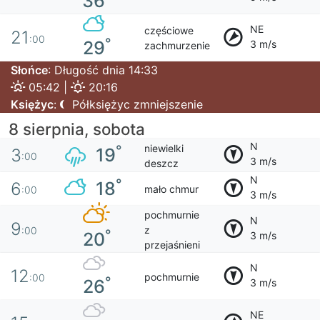
36
NE
częściowe
21
:00
°
29
3 m/s
zachmurzenie
Słońce
: Długość dnia 14:33
05:42 |
20:16
Księżyc
:
Półksiężyc zmniejszenie
8 sierpnia, sobota
N
niewielki
°
19
3
:00
3 m/s
deszcz
N
°
18
6
mało chmur
:00
3 m/s
pochmurnie
N
9
z
:00
°
20
3 m/s
przejaśnieni
N
12
pochmurnie
:00
°
26
3 m/s
NE