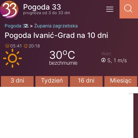
Pogoda 33
prognoza od 3 do 33 dni
Pogoda 33
Żupania zagrzebska
Pogoda Ivanić-Grad na 10 dni
05:41
20:18
o
30
C
Wiatr
S,
1 m/s
bezchmurnie
3 dni
Tydzień
16 dni
Miesiąc