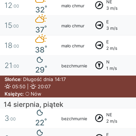
NE
12
mało chmur
:00
°
32
3 m/s
E
15
mało chmur
:00
°
37
3 m/s
E
18
mało chmur
:00
°
38
2 m/s
N
21
bezchmurnie
:00
°
29
1 m/s
Słońce
: Długość dnia 14:17
05:50 |
20:07
Księżyc
:
Nów
14 sierpnia, piątek
NE
3
bezchmurnie
:00
°
22
2 m/s
E