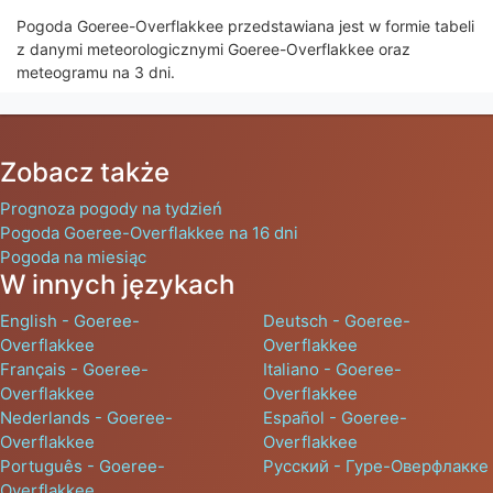
Pogoda Goeree-Overflakkee przedstawiana jest w formie tabeli
z danymi meteorologicznymi Goeree-Overflakkee oraz
meteogramu na 3 dni.
Zobacz także
Prognoza pogody na tydzień
Pogoda Goeree-Overflakkee na 16 dni
Pogoda na miesiąc
W innych językach
English - Goeree-
Deutsch - Goeree-
Overflakkee
Overflakkee
Français - Goeree-
Italiano - Goeree-
Overflakkee
Overflakkee
Nederlands - Goeree-
Español - Goeree-
Overflakkee
Overflakkee
Português - Goeree-
Русский - Гуре-Оверфлакке
Overflakkee