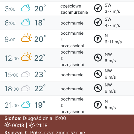
SW
częściowe
°
20
3
:00
3-7 m/s
zachmurzenie
SW
°
18
6
pochmurnie
:00
4-7 m/s
pochmurnie
N
°
20
9
z
:00
6-11 m/s
przejaśnieni
pochmurnie
NW
°
22
12
z
:00
6 m/s
przejaśnieni
NW
°
23
15
pochmurnie
:00
6 m/s
NW
°
22
18
pochmurnie
:00
6 m/s
pochmurnie
N
°
19
21
z
:00
5 m/s
przejaśnieni
Słońce
: Długość dnia 15:00
06:18 |
21:18
Księżyc
:
Półksiężyc zmniejszenie