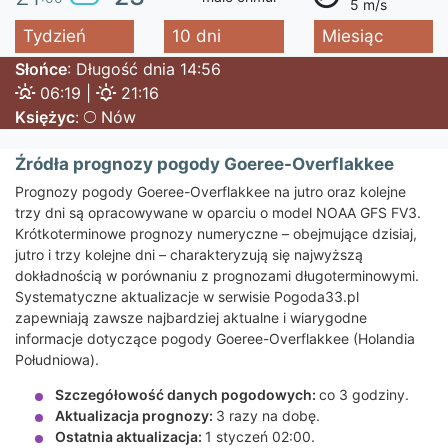
5 m/s
Tydzień
10 dni
Miesiąc
Słońce
: Długość dnia 14:56
06:19 |
21:16
Księżyc
:
Nów
Źródła prognozy pogody Goeree-Overflakkee
Prognozy pogody Goeree-Overflakkee na jutro oraz kolejne
trzy dni są opracowywane w oparciu o model NOAA GFS FV3.
Krótkoterminowe prognozy numeryczne – obejmujące dzisiaj,
jutro i trzy kolejne dni – charakteryzują się najwyższą
dokładnością w porównaniu z prognozami długoterminowymi.
Systematyczne aktualizacje w serwisie Pogoda33.pl
zapewniają zawsze najbardziej aktualne i wiarygodne
informacje dotyczące pogody Goeree-Overflakkee (Holandia
Południowa).
Szczegółowość danych pogodowych:
co 3 godziny.
Aktualizacja prognozy:
3 razy na dobę.
Ostatnia aktualizacja:
1 styczeń 02:00.