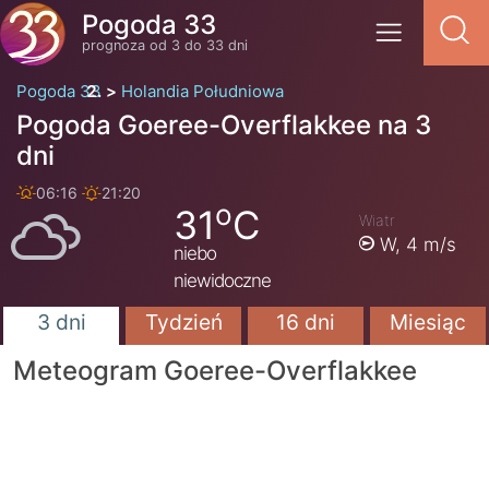
Pogoda 33
prognoza od 3 do 33 dni
Pogoda 33
Holandia Południowa
Pogoda Goeree-Overflakkee na 3
dni
06:16
21:20
o
31
C
Wiatr
W,
4 m/s
niebo
niewidoczne
3 dni
Tydzień
16 dni
Miesiąc
Meteogram Goeree-Overflakkee