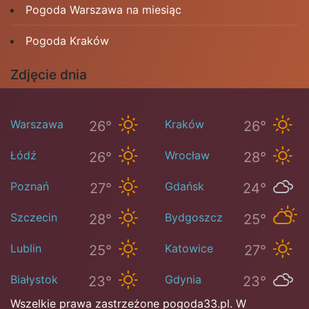
Pogoda Warszawa na miesiąc
Pogoda Kraków
Zdjęcie dnia
Warszawa
Kraków
26°
26°
Łódź
Wrocław
26°
28°
Poznań
Gdańsk
27°
24°
Szczecin
Bydgoszcz
28°
25°
Lublin
Katowice
25°
27°
Białystok
Gdynia
23°
23°
Wszelkie prawa zastrzeżone pogoda33.pl. W