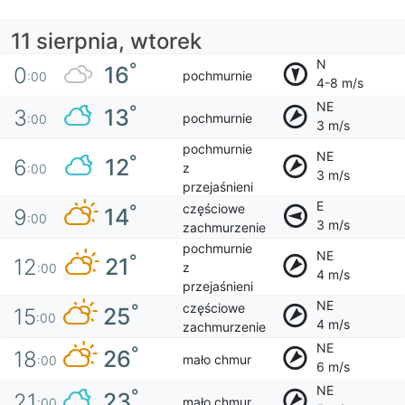
11 sierpnia, wtorek
N
°
16
0
pochmurnie
:00
4-8 m/s
NE
°
13
3
pochmurnie
:00
3 m/s
pochmurnie
NE
°
12
6
z
:00
3 m/s
przejaśnieni
E
częściowe
°
14
9
:00
3 m/s
zachmurzenie
pochmurnie
NE
°
21
12
z
:00
4 m/s
przejaśnieni
NE
częściowe
°
25
15
:00
4 m/s
zachmurzenie
NE
°
26
18
mało chmur
:00
6 m/s
NE
°
23
21
mało chmur
:00