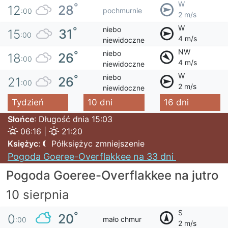
W
°
28
12
pochmurnie
:00
2 m/s
W
niebo
°
31
15
:00
4 m/s
niewidoczne
NW
niebo
°
26
18
:00
4 m/s
niewidoczne
W
niebo
°
26
21
:00
2 m/s
niewidoczne
Tydzień
10 dni
16 dni
Słońce
: Długość dnia 15:03
06:16 |
21:20
Księżyc
:
Półksiężyc zmniejszenie
Pogoda Goeree-Overflakkee na 33 dni
Pogoda Goeree-Overflakkee na jutro
10 sierpnia
S
°
20
0
mało chmur
:00
2 m/s