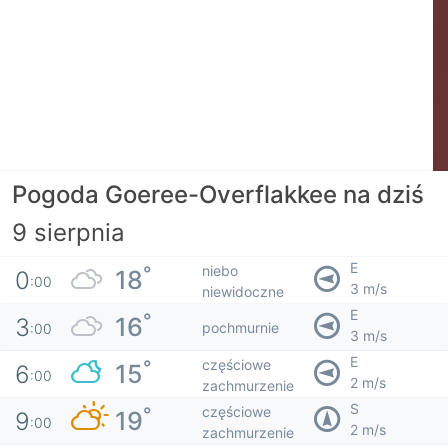
Pogoda Goeree-Overflakkee na dziś
9 sierpnia
E
niebo
°
18
0
:00
3 m/s
niewidoczne
E
°
16
3
pochmurnie
:00
3 m/s
E
częściowe
°
15
6
:00
2 m/s
zachmurzenie
S
częściowe
°
19
9
:00
2 m/s
zachmurzenie