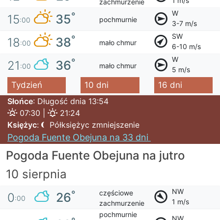
1 m/s
zachmurzenie
W
°
35
15
pochmurnie
:00
3-7 m/s
SW
°
38
18
mało chmur
:00
6-10 m/s
W
°
36
21
mało chmur
:00
5 m/s
Tydzień
10 dni
16 dni
Słońce
: Długość dnia 13:54
07:30 |
21:24
Księżyc
:
Półksiężyc zmniejszenie
Pogoda Fuente Obejuna na 33 dni
Pogoda Fuente Obejuna na jutro
10 sierpnia
NW
częściowe
°
26
0
:00
1 m/s
zachmurzenie
pochmurnie
NW