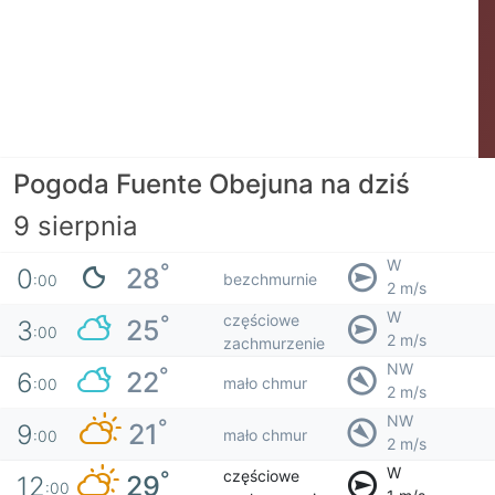
Pogoda Fuente Obejuna na dziś
9 sierpnia
W
°
28
0
bezchmurnie
:00
2 m/s
W
częściowe
°
25
3
:00
2 m/s
zachmurzenie
NW
°
22
6
mało chmur
:00
2 m/s
NW
°
21
9
mało chmur
:00
2 m/s
W
częściowe
°
29
12
:00