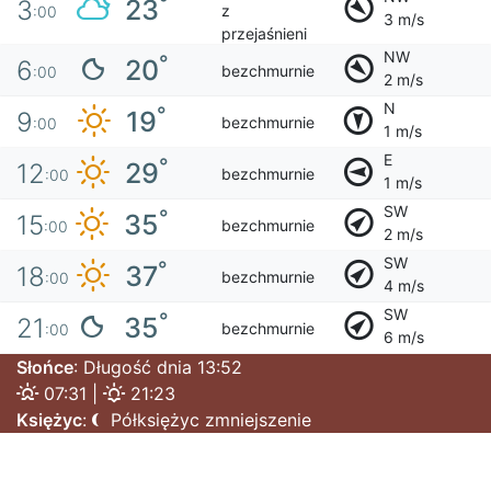
°
23
3
z
:00
3 m/s
przejaśnieni
NW
°
20
6
bezchmurnie
:00
2 m/s
N
°
19
9
bezchmurnie
:00
1 m/s
E
°
29
12
bezchmurnie
:00
1 m/s
SW
°
35
15
bezchmurnie
:00
2 m/s
SW
°
37
18
bezchmurnie
:00
4 m/s
SW
°
35
21
bezchmurnie
:00
6 m/s
Słońce
: Długość dnia 13:52
07:31 |
21:23
Księżyc
:
Półksiężyc zmniejszenie