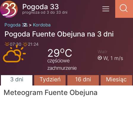
Pogoda 33
prognoza od 3 do 33 dni
Pogoda 33
Kordoba
Pogoda Fuente Obejuna na 3 dni
07:30
21:24
o
29
C
Wiatr
W,
1 m/s
częściowe
zachmurzenie
3 dni
Tydzień
16 dni
Miesiąc
Meteogram Fuente Obejuna