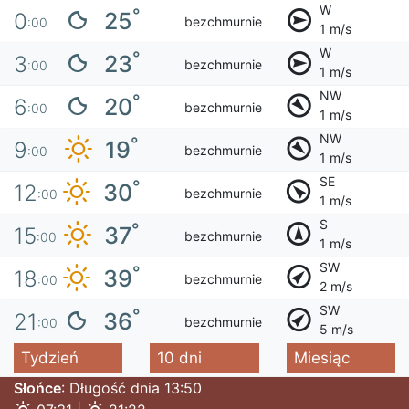
W
°
25
0
bezchmurnie
:00
1 m/s
W
°
23
3
bezchmurnie
:00
1 m/s
NW
°
20
6
bezchmurnie
:00
1 m/s
NW
°
19
9
bezchmurnie
:00
1 m/s
SE
°
30
12
bezchmurnie
:00
1 m/s
S
°
37
15
bezchmurnie
:00
1 m/s
SW
°
39
18
bezchmurnie
:00
2 m/s
SW
°
36
21
bezchmurnie
:00
5 m/s
Tydzień
10 dni
Miesiąc
Słońce
: Długość dnia 13:50