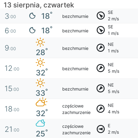
13 sierpnia, czwartek
SE
°
18
3
bezchmurnie
:00
2 m/s
SE
°
18
6
bezchmurnie
:00
1 m/s
NE
9
bezchmurnie
:00
°
28
1 m/s
NE
12
bezchmurnie
:00
°
32
5 m/s
NE
15
bezchmurnie
:00
°
33
5 m/s
NE
częściowe
18
:00
°
32
4 m/s
zachmurzenie
E
częściowe
21
:00
°
25
2 m/s
zachmurzenie