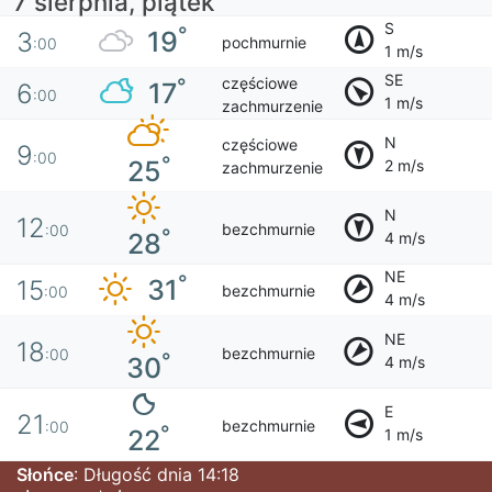
7 sierpnia, piątek
S
°
19
3
pochmurnie
:00
1 m/s
SE
częściowe
°
17
6
:00
1 m/s
zachmurzenie
N
częściowe
9
:00
°
25
2 m/s
zachmurzenie
N
12
bezchmurnie
:00
°
28
4 m/s
NE
°
31
15
bezchmurnie
:00
4 m/s
NE
18
bezchmurnie
:00
°
30
4 m/s
E
21
bezchmurnie
:00
°
22
1 m/s
Słońce
: Długość dnia 14:18