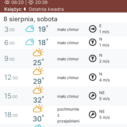
06:20 |
20:39
Księżyc
:
Ostatnia kwadra
8 sierpnia, sobota
E
°
19
3
mało chmur
:00
1 m/s
N
°
18
6
mało chmur
:00
1 m/s
N
9
mało chmur
:00
°
25
2 m/s
N
12
mało chmur
:00
°
29
4 m/s
NE
15
mało chmur
:00
°
32
5 m/s
pochmurnie
NE
18
z
:00
°
30
5 m/s
przejaśnieni