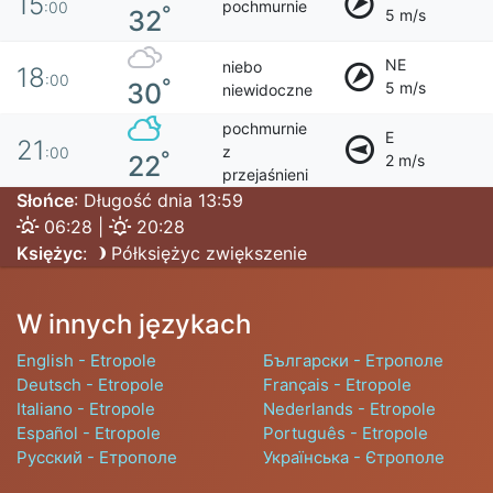
15
pochmurnie
:00
°
32
5 m/s
NE
niebo
18
:00
°
30
5 m/s
niewidoczne
pochmurnie
E
21
z
:00
°
22
2 m/s
przejaśnieni
Słońce
: Długość dnia 13:59
06:28 |
20:28
Księżyc
:
Półksiężyc zwiększenie
W innych językach
English - Etropole
Български - Етрополе
Deutsch - Etropole
Français - Etropole
Italiano - Etropole
Nederlands - Etropole
Español - Etropole
Português - Etropole
Русский - Етрополе
Українська - Єтрополе