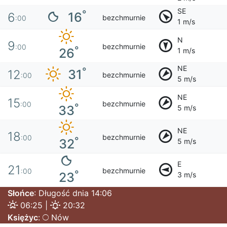
SE
°
16
6
bezchmurnie
:00
1 m/s
N
9
bezchmurnie
:00
°
26
1 m/s
NE
°
31
12
bezchmurnie
:00
5 m/s
NE
15
bezchmurnie
:00
°
33
5 m/s
NE
18
bezchmurnie
:00
°
32
5 m/s
E
21
bezchmurnie
:00
°
23
3 m/s
Słońce
: Długość dnia 14:06
06:25 |
20:32
Księżyc
:
Nów