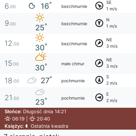
SE
°
16
6
bezchmurnie
:00
1 m/s
N
9
bezchmurnie
:00
°
25
1 m/s
NE
12
bezchmurnie
:00
°
30
3 m/s
NE
15
mało chmur
:00
°
30
3 m/s
S
°
27
18
pochmurnie
:00
2 m/s
E
21
pochmurnie
:00
°
23
2 m/s
Słońce
: Długość dnia 14:21
06:19 |
20:40
Księżyc
:
Ostatnia kwadra