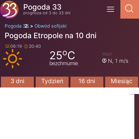
Pogoda 33
prognoza od 3 do 33 dni
Pogoda 33
Obwód sofijski
Pogoda Etropole na 10 dni
06:19
20:40
o
25
C
Wiatr
N,
1 m/s
bezchmurnie
3 dni
Tydzień
16 dni
Miesiąc