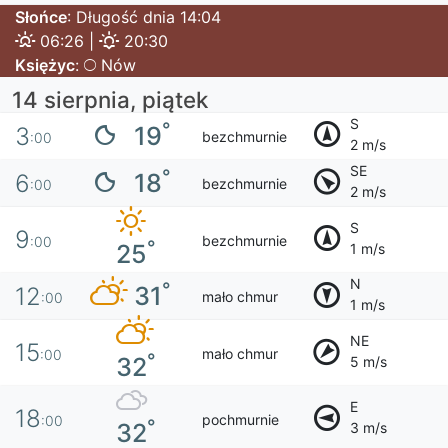
Słońce
: Długość dnia 14:04
06:26 |
20:30
Księżyc
:
Nów
14 sierpnia, piątek
S
°
19
3
bezchmurnie
:00
2 m/s
SE
°
18
6
bezchmurnie
:00
2 m/s
S
9
bezchmurnie
:00
°
25
1 m/s
N
°
31
12
mało chmur
:00
1 m/s
NE
15
mało chmur
:00
°
32
5 m/s
E
18
pochmurnie
:00
°
32
3 m/s