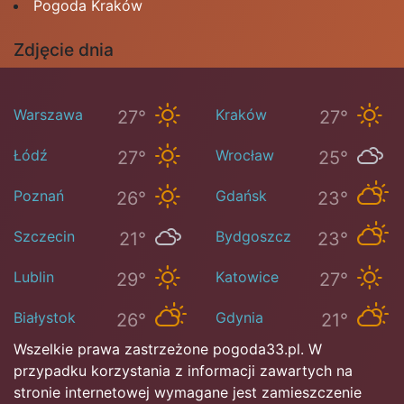
Pogoda Kraków
Zdjęcie dnia
Warszawa
Kraków
27°
27°
Łódź
Wrocław
27°
25°
Poznań
Gdańsk
26°
23°
Szczecin
Bydgoszcz
21°
23°
Lublin
Katowice
29°
27°
Białystok
Gdynia
26°
21°
Wszelkie prawa zastrzeżone pogoda33.pl. W
przypadku korzystania z informacji zawartych na
stronie internetowej wymagane jest zamieszczenie