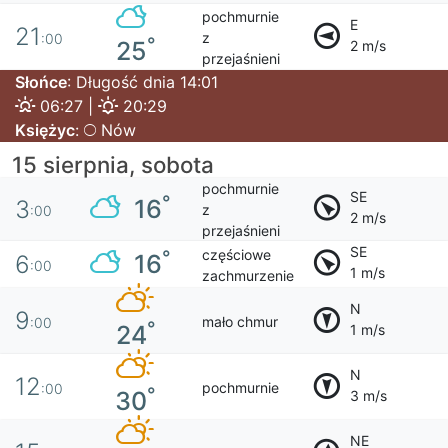
pochmurnie
E
21
z
:00
°
25
2 m/s
przejaśnieni
Słońce
: Długość dnia 14:01
06:27 |
20:29
Księżyc
:
Nów
15 sierpnia, sobota
pochmurnie
SE
°
16
3
z
:00
2 m/s
przejaśnieni
SE
częściowe
°
16
6
:00
1 m/s
zachmurzenie
N
9
mało chmur
:00
°
24
1 m/s
N
12
pochmurnie
:00
°
30
3 m/s
NE