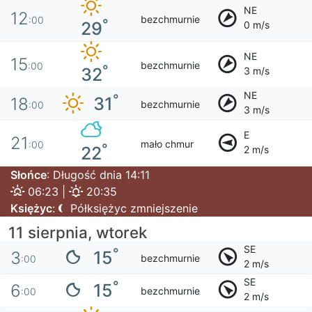
NE
12
bezchmurnie
:00
°
29
0 m/s
NE
15
bezchmurnie
:00
°
32
3 m/s
NE
°
31
18
bezchmurnie
:00
3 m/s
E
21
mało chmur
:00
°
22
2 m/s
Słońce
: Długość dnia 14:11
06:23 |
20:35
Księżyc
:
Półksiężyc zmniejszenie
11 sierpnia, wtorek
SE
°
15
3
bezchmurnie
:00
2 m/s
SE
°
15
6
bezchmurnie
:00
2 m/s