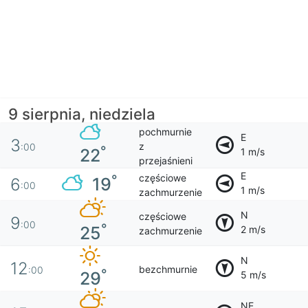
9 sierpnia, niedziela
pochmurnie
E
3
z
:00
°
22
1 m/s
przejaśnieni
E
częściowe
°
19
6
:00
1 m/s
zachmurzenie
N
częściowe
9
:00
°
25
2 m/s
zachmurzenie
N
12
bezchmurnie
:00
°
29
5 m/s
NE