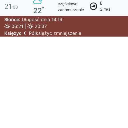
E
częściowe
21
:00
°
22
2 m/s
zachmurzenie
Słońce
: Długość dnia 14:16
06:21 |
20:37
Księżyc
:
Półksiężyc zmniejszenie