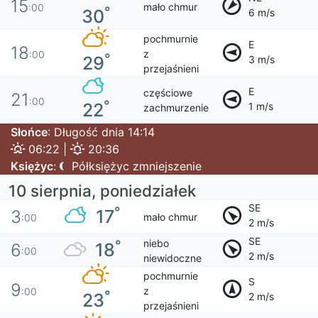
15
mało chmur
:00
°
30
6 m/s
pochmurnie
E
18
z
:00
°
29
3 m/s
przejaśnieni
E
częściowe
21
:00
°
22
1 m/s
zachmurzenie
Słońce
: Długość dnia 14:14
06:22 |
20:36
Księżyc
:
Półksiężyc zmniejszenie
10 sierpnia, poniedziałek
SE
°
17
3
mało chmur
:00
2 m/s
SE
niebo
°
18
6
:00
2 m/s
niewidoczne
pochmurnie
S
9
z
:00
°
23
2 m/s
przejaśnieni