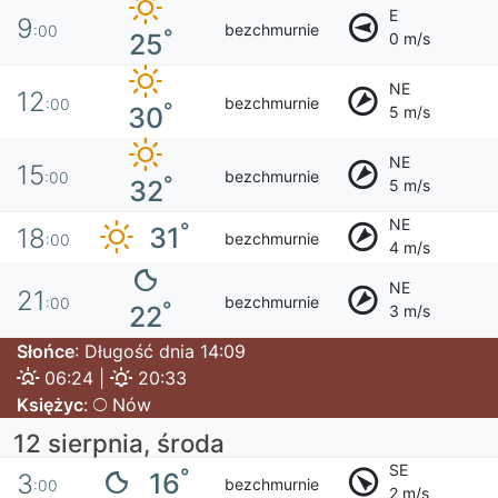
E
9
bezchmurnie
:00
°
25
0 m/s
NE
12
bezchmurnie
:00
°
30
5 m/s
NE
15
bezchmurnie
:00
°
32
5 m/s
NE
°
31
18
bezchmurnie
:00
4 m/s
NE
21
bezchmurnie
:00
°
22
3 m/s
Słońce
: Długość dnia 14:09
06:24 |
20:33
Księżyc
:
Nów
12 sierpnia, środa
SE
°
16
3
bezchmurnie
:00
2 m/s