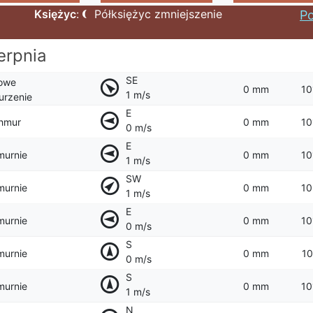
Księżyc
:
Półksiężyc zmniejszenie
Po
erpnia
SE
owe
0 mm
10
1 m/s
rzenie
E
hmur
0 mm
10
0 m/s
E
murnie
0 mm
10
1 m/s
SW
murnie
0 mm
10
1 m/s
E
murnie
0 mm
10
0 m/s
S
murnie
0 mm
10
0 m/s
S
murnie
0 mm
10
1 m/s
N