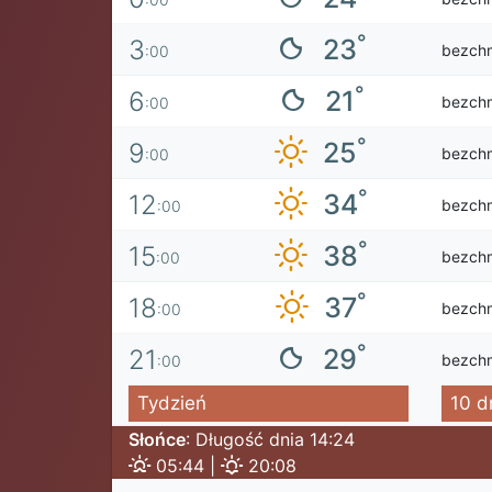
°
23
3
bezch
:00
°
21
6
bezch
:00
°
25
9
bezch
:00
°
34
12
bezch
:00
°
38
15
bezch
:00
°
37
18
bezch
:00
°
29
21
bezch
:00
Tydzień
10 d
Słońce
: Długość dnia 14:24
05:44 |
20:08