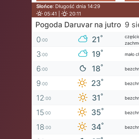
Słońce
: Długość dnia 14:29
05:41 |
20:11
Pogoda Daruvar na jutro
9 si
części
°
21
0
:00
zachmu
°
19
3
mało c
:00
°
18
6
bezch
:00
°
23
9
bezch
:00
°
31
12
bezch
:00
°
35
15
bezch
:00
°
34
18
bezch
:00