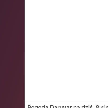
Pogoda Daruvar na dziś
8 si