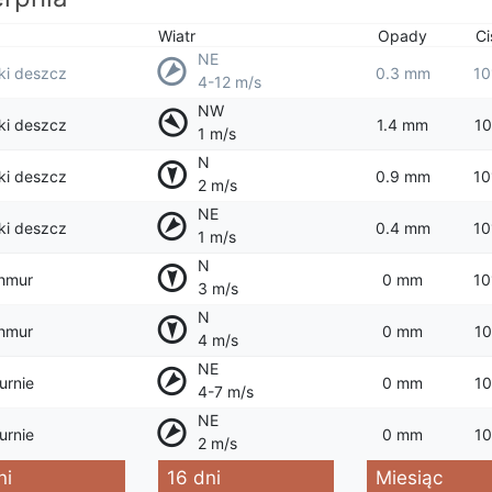
Wiatr
Opady
Ci
NE
lki deszcz
0.3 mm
10
4-12 m/s
NW
lki deszcz
1.4 mm
10
1 m/s
N
lki deszcz
0.9 mm
10
2 m/s
NE
lki deszcz
0.4 mm
10
1 m/s
N
hmur
0 mm
10
3 m/s
N
hmur
0 mm
10
4 m/s
NE
urnie
0 mm
10
4-7 m/s
NE
urnie
0 mm
10
2 m/s
ni
16 dni
Miesiąc