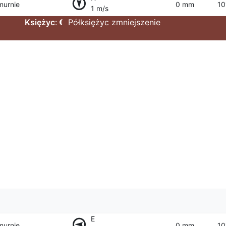
murnie
0 mm
10
1 m/s
Księżyc
:
Półksiężyc zmniejszenie
E
murnie
0 mm
10