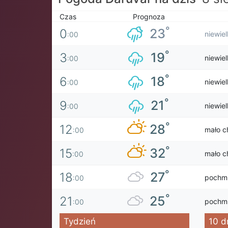
Czas
Prognoza
°
23
0
niewie
:00
°
19
3
niewie
:00
°
18
6
niewie
:00
°
21
9
niewie
:00
°
28
12
mało c
:00
°
32
15
mało c
:00
°
27
18
pochm
:00
°
25
21
pochm
:00
Tydzień
10 d