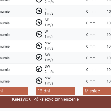
2 m/s
E
murnie
0 mm
10
1 m/s
SE
murnie
0 mm
10
1 m/s
W
murnie
0 mm
10
1 m/s
NW
murnie
0 mm
10
1 m/s
SW
murnie
0 mm
10
1 m/s
SW
murnie
0 mm
10
2 m/s
NW
murnie
0 mm
10
1 m/s
ni
16 dni
Miesiąc
Księżyc
:
Półksiężyc zmniejszenie