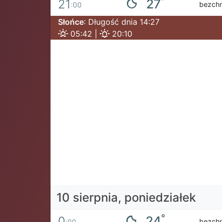
°
27
21
bezch
:00
Słońce
: Długość dnia 14:27
05:42 |
20:10
10 sierpnia, poniedziałek
°
24
0
bezch
:00