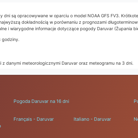
trzy dni są opracowywane w oparciu o model NOAA GFS FV3. Krótko
ą się najwyższą dokładnością w porównaniu z prognozami długotermino
lne i wiarygodne informacje dotyczące pogody Daruvar (Żupania bie
3 godziny.
li z danymi meteorologicznymi Daruvar oraz meteogramu na 3 dni.
Pogoda Daruvar na 16 dni
P
Français - Daruvar
Italiano - Daruvar
N
р