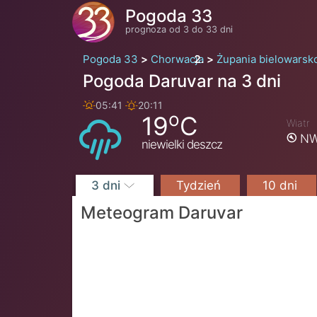
Pogoda 33
prognoza od 3 do 33 dni
Pogoda 33
Chorwacja
Żupania bielowarsk
Pogoda Daruvar na 3 dni
05:41
20:11
o
19
C
Wiatr
NW
niewielki deszcz
3 dni
Tydzień
10 dni
Meteogram Daruvar