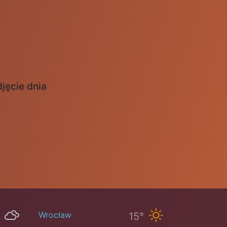
jęcie dnia
Wrocław
15°