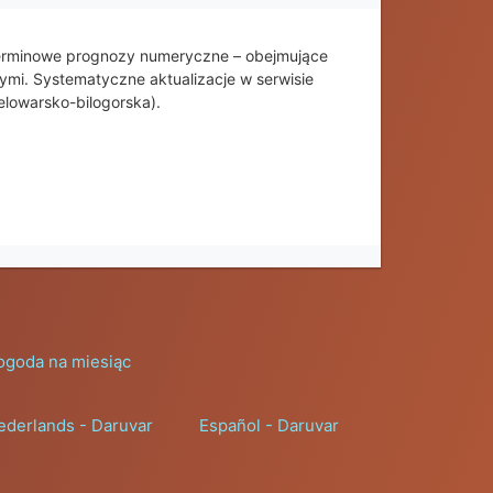
terminowe prognozy numeryczne – obejmujące
wymi. Systematyczne aktualizacje w serwisie
lowarsko-bilogorska).
ogoda na miesiąc
ederlands - Daruvar
Español - Daruvar