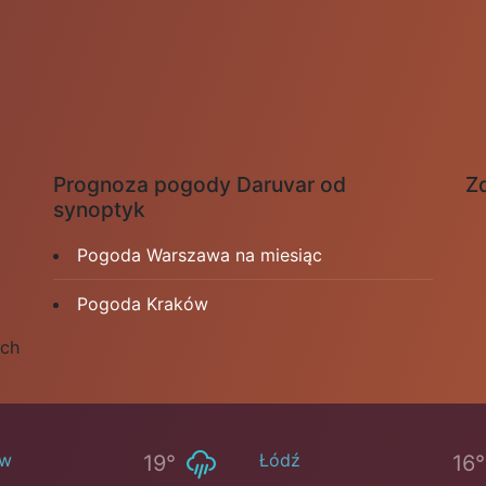
Prognoza pogody Daruvar od
Zd
synoptyk
Pogoda Warszawa na miesiąc
Pogoda Kraków
ych
ów
Łódź
19°
16°