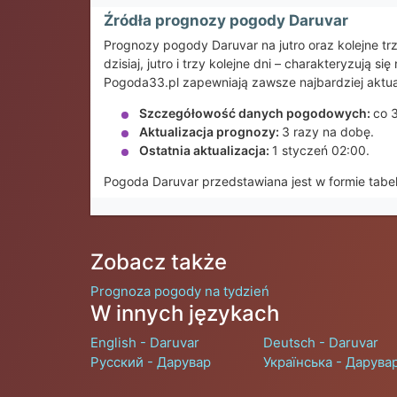
Źródła prognozy pogody Daruvar
Prognozy pogody Daruvar na jutro oraz kolejne 
dzisiaj, jutro i trzy kolejne dni – charakteryzuj
Pogoda33.pl zapewniają zawsze najbardziej aktua
Szczegółowość danych pogodowych:
co 
Aktualizacja prognozy:
3 razy na dobę.
Ostatnia aktualizacja:
1 styczeń 02:00.
Pogoda Daruvar przedstawiana jest w formie tabe
Zobacz także
Prognoza pogody na tydzień
W innych językach
English - Daruvar
Deutsch - Daruvar
Русский - Дарувар
Українська - Дарува