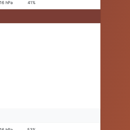
16 hPa
41%
16 hPa
53%