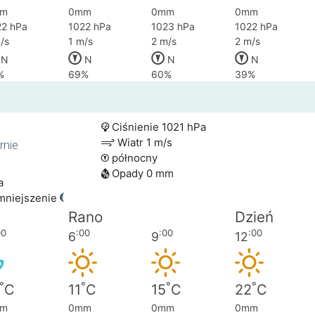
m
0mm
0mm
0mm
22 hPa
1022 hPa
1023 hPa
1022 hPa
/s
1 m/s
2 m/s
2 m/s
N
N
N
N
%
69%
60%
39%
Ciśnienie 1021 hPa
Wiatr 1 m/s
rnie
północny
Opady 0 mm
a
mniejszenie
Rano
Dzień
00
:00
:00
:00
6
9
12
°
°
°
°
C
11
C
15
C
22
C
m
0mm
0mm
0mm