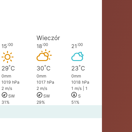
Wieczór
:00
:00
:00
15
18
21
°
°
°
29
C
30
C
23
C
0mm
0mm
0mm
1019 hPa
1017 hPa
1018 hPa
2 m/s
2 m/s
1 m/s | 1
SW
SW
S
31%
29%
51%