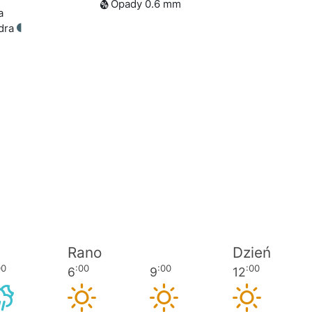
Opady 0.6 mm
a
adra
Rano
Dzień
00
:00
:00
:00
6
9
12