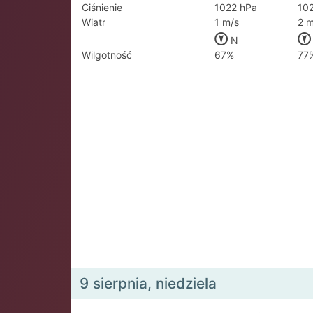
Ciśnienie
1022 hPa
10
Wiatr
1 m/s
2 m
N
Wilgotność
67%
77
9 sierpnia, niedziela