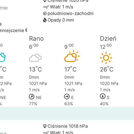
Ciśnienie 1020 hPa
Wiatr 1 m/s
rnie
południowo-zachodni
Opady 0 mm
a
mniejszenie
Rano
Dzień
00
:00
:00
:00
6
9
12
°
°
°
°
C
13
C
17
C
26
C
m
0mm
0mm
0mm
22 hPa
1021 hPa
1021 hPa
1020 hPa
/s
1 m/s
1 m/s
1 m/s
NE
NE
E
S
%
77%
63%
40%
Ciśnienie 1018 hPa
Wiatr 1 m/s
mur