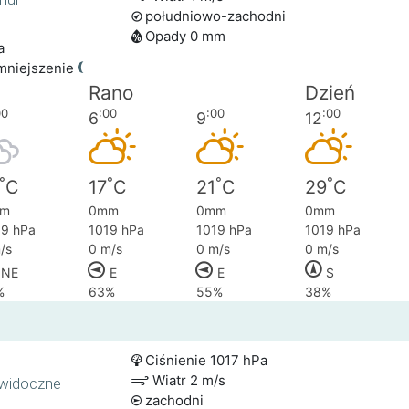
południowo-zachodni
Opady 0 mm
a
mniejszenie
Rano
Dzień
00
:00
:00
:00
6
9
12
°
°
°
°
C
17
C
21
C
29
C
m
0mm
0mm
0mm
19 hPa
1019 hPa
1019 hPa
1019 hPa
/s
0 m/s
0 m/s
0 m/s
NE
E
E
S
%
63%
55%
38%
Ciśnienie 1017 hPa
Wiatr 2 m/s
ewidoczne
zachodni