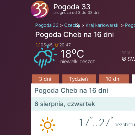
Pogoda 33
prognoza od 3 do 33 dni
Pogoda 33
Czechy
Kraj karlowarski
Pog
Pogoda Cheb na 16 dni
05:45
20:47
o
18
C
Wiatr
SW
niewielki deszcz
3 dni
Tydzień
10 dni
Pogoda Cheb na 16 dni
6 sierpnia, czwartek
°
°
17
..
27
bezchmu