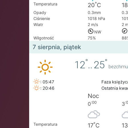
°
Temperatura
20
C
18
Opady
0.3mm
0.
Ciśnienie
1018 hPa
10
Wiatr
2 m/s
2 m
NW
Wilgotność
75%
88
7 sierpnia, piątek
°
°
12
..
25
bezchmu
: 05:47
Faza księżyc
: 20:46
Ostatnia kw
Noc
:00
:
0
3
°
Temperatura
17
C
13