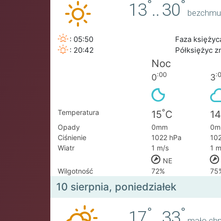
°
°
13
..
30
bezchmu
: 05:50
Faza księżyc
: 20:42
Półksiężyc z
Noc
:00
:
0
3
°
Temperatura
15
C
14
Opady
0mm
0m
Ciśnienie
1022 hPa
10
Wiatr
1 m/s
1 m
NE
Wilgotność
72%
75
10 sierpnia, poniedziałek
°
°
17
..
33
mało ch