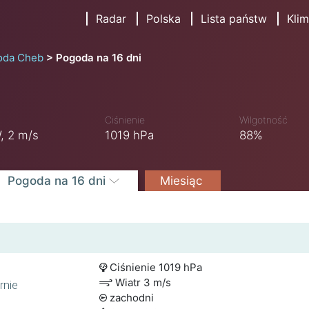
Radar
Polska
Lista państw
Klim
oda Cheb
Pogoda na 16 dni
Ciśnienie
Wilgotność
,
2 m/s
1019 hPa
88%
Pogoda na 16 dni
Miesiąc
Ciśnienie 1019 hPa
Wiatr 3 m/s
rnie
zachodni