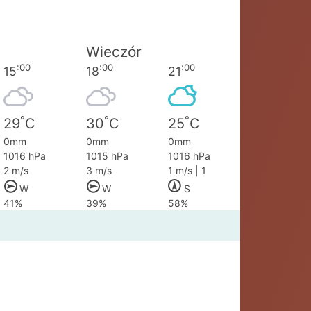
Wieczór
:00
:00
:00
15
18
21
°
°
°
29
C
30
C
25
C
0mm
0mm
0mm
1016 hPa
1015 hPa
1016 hPa
2 m/s
3 m/s
1 m/s | 1
W
W
S
41%
39%
58%