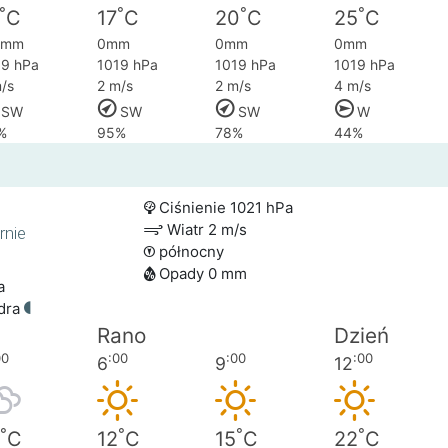
°
°
°
°
C
17
C
20
C
25
C
3mm
0mm
0mm
0mm
19 hPa
1019 hPa
1019 hPa
1019 hPa
/s
2 m/s
2 m/s
4 m/s
SW
SW
SW
W
%
95%
78%
44%
Ciśnienie 1021 hPa
Wiatr 2 m/s
rnie
północny
Opady 0 mm
a
adra
Rano
Dzień
00
:00
:00
:00
6
9
12
°
°
°
°
C
12
C
15
C
22
C