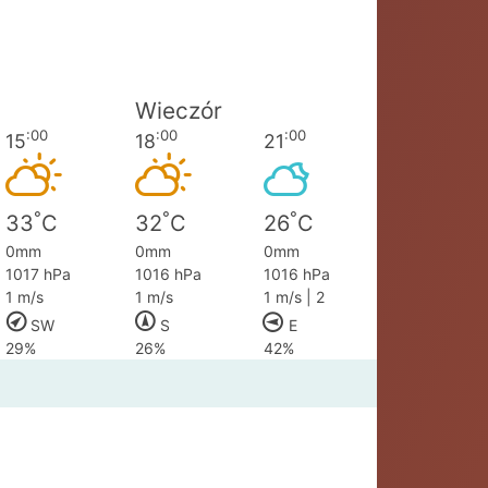
Wieczór
:00
:00
:00
15
18
21
°
°
°
33
C
32
C
26
C
0mm
0mm
0mm
1017 hPa
1016 hPa
1016 hPa
1 m/s
1 m/s
1 m/s | 2
SW
S
E
29%
26%
42%