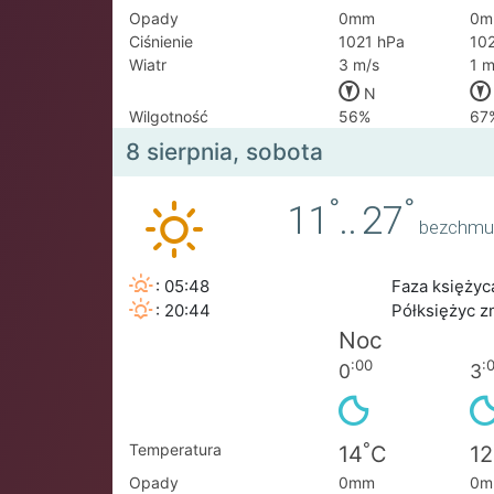
Opady
0mm
0m
Ciśnienie
1021 hPa
10
Wiatr
3 m/s
1 m
N
Wilgotność
56%
67
8 sierpnia, sobota
°
°
11
..
27
bezchmu
: 05:48
Faza księżyc
: 20:44
Półksiężyc z
Noc
:00
:
0
3
°
Temperatura
14
C
12
Opady
0mm
0m