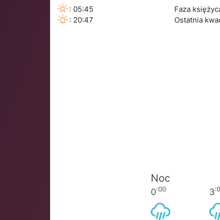
: 05:45
Faza księżyc
: 20:47
Ostatnia kw
Noc
:00
:
0
3