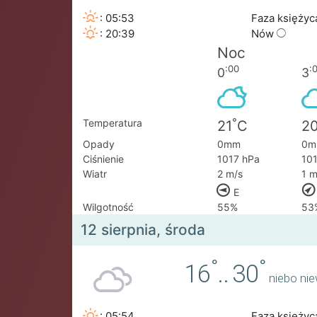
: 05:53
Faza księżyc
: 20:39
Nów
Noc
:00
:
0
3
°
Temperatura
21
C
2
Opady
0mm
0m
Ciśnienie
1017 hPa
10
Wiatr
2 m/s
1 m
E
Wilgotność
55%
53
12 sierpnia, środa
°
°
16
..
30
niebo ni
: 05:54
Faza księżyc