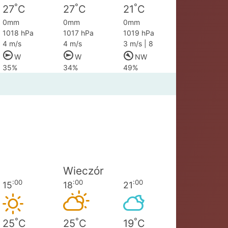
°
°
°
27
C
27
C
21
C
0mm
0mm
0mm
1018 hPa
1017 hPa
1019 hPa
4 m/s
4 m/s
3 m/s | 8
W
W
NW
35%
34%
49%
Wieczór
:00
:00
:00
15
18
21
°
°
°
25
C
25
C
19
C