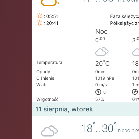
: 05:51
Faza księżyc
: 20:41
Półksiężyc z
Noc
:00
:
0
3
°
Temperatura
20
C
18
Opady
0mm
0m
Ciśnienie
1019 hPa
10
Wiatr
0 m/s
1 m
N
Wilgotność
57%
61
11 sierpnia, wtorek
°
°
18
..
30
niebo ni