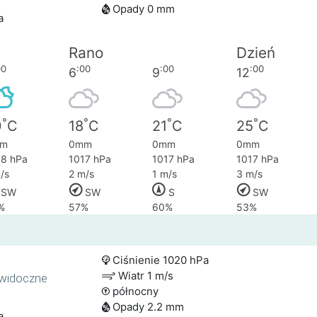
Opady 0 mm
a
Rano
Dzień
00
:00
:00
:00
6
9
12
°
°
°
°
0
C
18
C
21
C
25
C
m
0mm
0mm
0mm
18 hPa
1017 hPa
1017 hPa
1017 hPa
/s
2 m/s
1 m/s
3 m/s
SW
SW
S
SW
%
57%
60%
53%
Ciśnienie 1020 hPa
Wiatr 1 m/s
ewidoczne
północny
Opady 2.2 mm
a