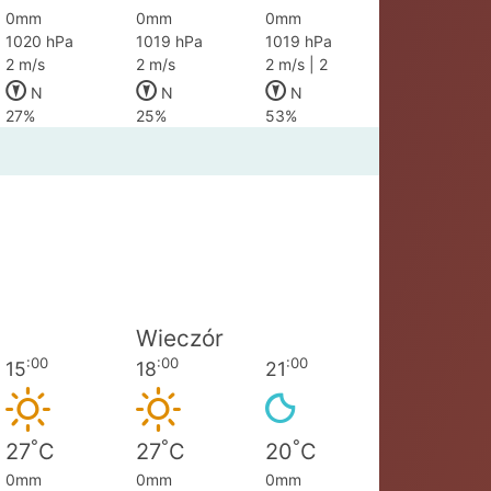
0mm
0mm
0mm
1020 hPa
1019 hPa
1019 hPa
2 m/s
2 m/s
2 m/s | 2
N
N
N
27%
25%
53%
Wieczór
:00
:00
:00
15
18
21
°
°
°
27
C
27
C
20
C
0mm
0mm
0mm