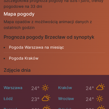
Szczegółowa prognoza pogody na dziś i jutro, trendy
pogodowe na 33 dni
Mapa pogody
Mapa opadów z możliwością animacji danych z
ostatnich godzin
Prognoza pogody Brzecław od synoptyk
Pogoda Warszawa na miesiąc
Pogoda Kraków
Zdjęcie dnia
Warszawa
Kraków
24°
24°
Łódź
Wrocław
23°
24°