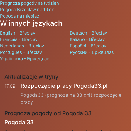
Prognoza pogody na tydzień
Pogoda Brzecław na 16 dni
Pogoda na miesiąc
W innych językach
English - Břeclav
Deutsch - Břeclav
Français - Břeclav
Italiano - Břeclav
Nederlands - Břeclav
Español - Břeclav
Português - Břeclav
Русский - Бржецлав
Українська - Бржецлав
Aktualizacje witryny
Rozpoczęcie pracy Pogoda33.pl
17.09
Pogoda33 (prognoza na 33 dni) rozpoczęcie
pracy
Prognoza pogody od Pogoda 33
Pogoda 33