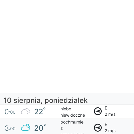
10 sierpnia, poniedziałek
E
niebo
°
22
0
:00
2 m/s
niewidoczne
pochmurnie
E
°
20
3
z
:00
2 m/s