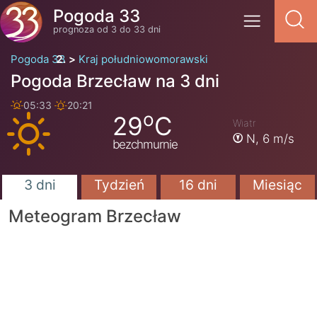
Pogoda 33
prognoza od 3 do 33 dni
Pogoda 33
Kraj południowomorawski
Pogoda Brzecław na 3 dni
05:33
20:21
o
29
C
Wiatr
N,
6 m/s
bezchmurnie
3 dni
Tydzień
16 dni
Miesiąc
Meteogram Brzecław