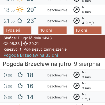
6 m/s
NE
°
29
18
bezchmurnie
:00
6 m/s
NE
°
23
21
bezchmurnie
:00
4-9 m/s
Tydzień
10 dni
16 dni
Słońce
: Długość dnia 14:48
05:33 |
20:21
Księżyc
:
Półksiężyc zmniejszenie
Pogoda Brzecław na 33 dni
Pogoda Brzecław na jutro
9 sierpnia
NE
°
18
0
bezchmurnie
:00
3 m/s
NE
°
16
3
bezchmurnie
:00
3 m/s
NE
°
14
6
bezchmurnie
:00
1 m/s