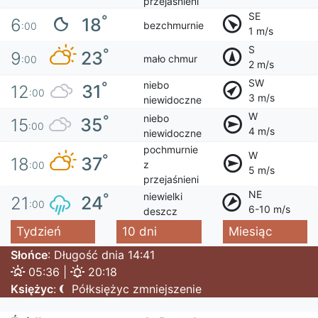
przejaśnieni
SE
°
18
6
bezchmurnie
:00
1 m/s
S
°
23
9
mało chmur
:00
2 m/s
SW
niebo
°
31
12
:00
3 m/s
niewidoczne
W
niebo
°
35
15
:00
4 m/s
niewidoczne
pochmurnie
W
°
37
18
z
:00
5 m/s
przejaśnieni
NE
niewielki
°
24
21
:00
6-10 m/s
deszcz
Tydzień
10 dni
Miesiąc
Słońce
: Długość dnia 14:41
05:36 |
20:18
Księżyc
:
Półksiężyc zmniejszenie