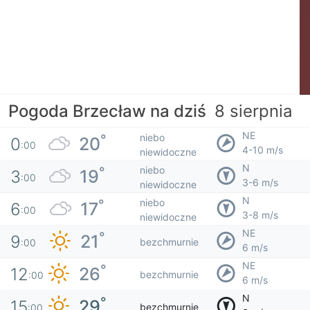
Pogoda Brzecław na dziś
8 sierpnia
NE
niebo
°
20
0
:00
4-10 m/s
niewidoczne
N
niebo
°
19
3
:00
3-6 m/s
niewidoczne
N
niebo
°
17
6
:00
3-8 m/s
niewidoczne
NE
°
21
9
bezchmurnie
:00
6 m/s
NE
°
26
12
bezchmurnie
:00
6 m/s
N
°
29
15
bezchmurnie
:00