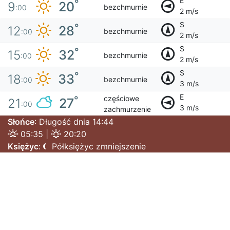
E
°
20
9
bezchmurnie
:00
2 m/s
S
°
28
12
bezchmurnie
:00
2 m/s
S
°
32
15
bezchmurnie
:00
2 m/s
S
°
33
18
bezchmurnie
:00
3 m/s
E
częściowe
°
27
21
:00
3 m/s
zachmurzenie
Słońce
: Długość dnia 14:44
05:35 |
20:20
Księżyc
:
Półksiężyc zmniejszenie