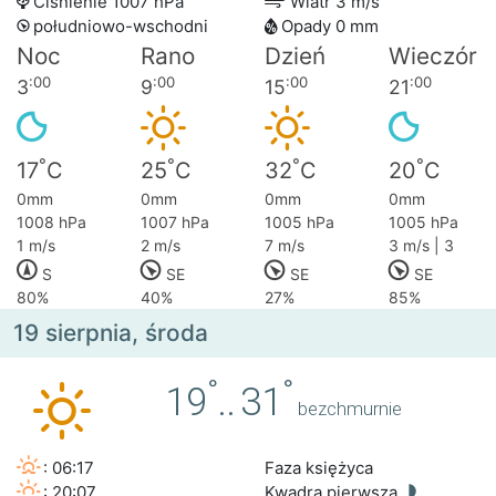
Ciśnienie 1007 hPa
Wiatr 3 m/s
południowo-wschodni
Opady 0 mm
Noc
Rano
Dzień
Wieczór
:00
:00
:00
:00
3
9
15
21
°
°
°
°
17
C
25
C
32
C
20
C
0mm
0mm
0mm
0mm
1008 hPa
1007 hPa
1005 hPa
1005 hPa
1 m/s
2 m/s
7 m/s
3 m/s | 3
S
SE
SE
SE
80%
40%
27%
85%
19 sierpnia, środa
°
°
19
..
31
bezchmurnie
: 06:17
Faza księżyca
: 20:07
Kwadra pierwsza