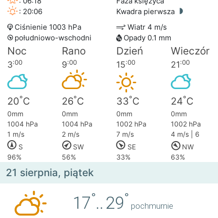
: 06:18
Faza księżyca
: 20:06
Kwadra pierwsza
Ciśnienie 1003 hPa
Wiatr 4 m/s
południowo-wschodni
Opady 0.1 mm
Noc
Rano
Dzień
Wieczór
:00
:00
:00
:00
3
9
15
21
°
°
°
°
20
C
26
C
33
C
24
C
0mm
0mm
0mm
0mm
1004 hPa
1004 hPa
1002 hPa
1002 hPa
1 m/s
2 m/s
7 m/s
4 m/s | 6
S
SW
SE
NW
96%
56%
33%
63%
21 sierpnia, piątek
°
°
17
..
29
pochmurnie