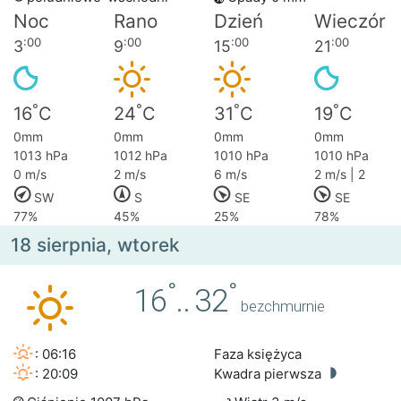
Noc
Rano
Dzień
Wieczór
:00
:00
:00
:00
3
9
15
21
°
°
°
°
16
C
24
C
31
C
19
C
0mm
0mm
0mm
0mm
1013 hPa
1012 hPa
1010 hPa
1010 hPa
0 m/s
2 m/s
6 m/s
2 m/s | 2
SW
S
SE
SE
77%
45%
25%
78%
18 sierpnia, wtorek
°
°
16
..
32
bezchmurnie
: 06:16
Faza księżyca
: 20:09
Kwadra pierwsza