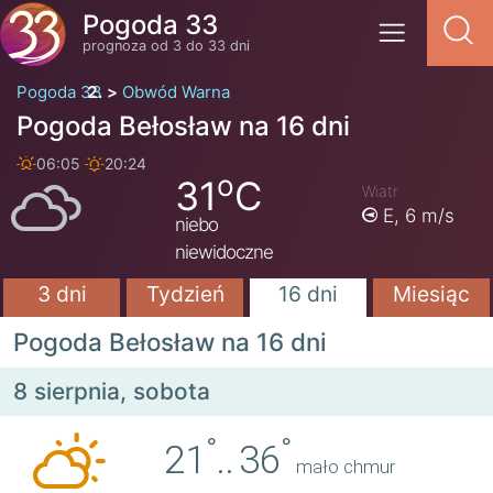
Pogoda 33
prognoza od 3 do 33 dni
Pogoda 33
Obwód Warna
Pogoda Bełosław na 16 dni
06:05
20:24
o
31
C
Wiatr
E,
6 m/s
niebo
niewidoczne
3 dni
Tydzień
16 dni
Miesiąc
Pogoda Bełosław na 16 dni
8 sierpnia, sobota
°
°
21
..
36
mało chmur