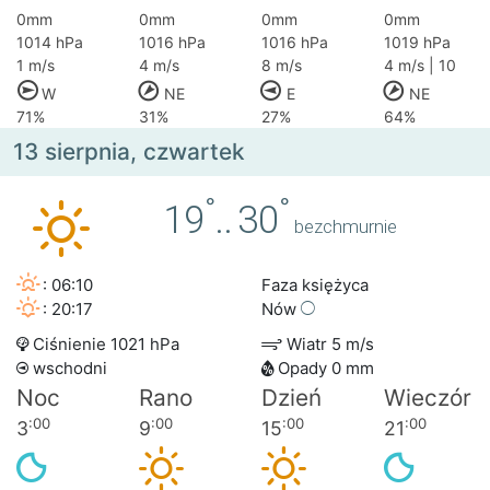
0mm
0mm
0mm
0mm
1014 hPa
1016 hPa
1016 hPa
1019 hPa
1 m/s
4 m/s
8 m/s
4 m/s | 10
W
NE
E
NE
71%
31%
27%
64%
13 sierpnia, czwartek
°
°
19
..
30
bezchmurnie
: 06:10
Faza księżyca
: 20:17
Nów
Ciśnienie 1021 hPa
Wiatr 5 m/s
wschodni
Opady 0 mm
Noc
Rano
Dzień
Wieczór
:00
:00
:00
:00
3
9
15
21