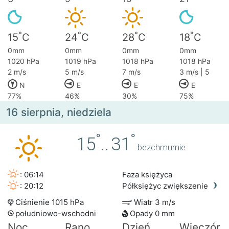
°
°
°
°
15
C
24
C
28
C
18
C
0mm
0mm
0mm
0mm
1020 hPa
1019 hPa
1018 hPa
1018 hPa
2 m/s
5 m/s
7 m/s
3 m/s | 5
N
E
E
E
77%
46%
30%
75%
16 sierpnia, niedziela
°
°
15
..
31
bezchmurnie
: 06:14
Faza księżyca
: 20:12
Półksiężyc zwiększenie
Ciśnienie 1015 hPa
Wiatr 3 m/s
południowo-wschodni
Opady 0 mm
Noc
Rano
Dzień
Wieczór