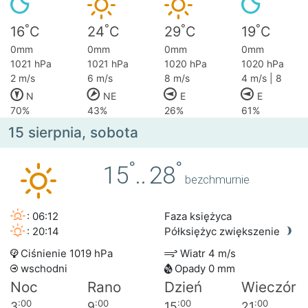
°
°
°
°
16
C
24
C
29
C
19
C
0mm
0mm
0mm
0mm
1021 hPa
1021 hPa
1020 hPa
1020 hPa
2 m/s
6 m/s
8 m/s
4 m/s | 8
N
NE
E
E
70%
43%
26%
61%
15 sierpnia, sobota
°
°
15
..
28
bezchmurnie
: 06:12
Faza księżyca
: 20:14
Półksiężyc zwiększenie
Ciśnienie 1019 hPa
Wiatr 4 m/s
wschodni
Opady 0 mm
Noc
Rano
Dzień
Wieczór
:00
:00
:00
:00
3
9
15
21