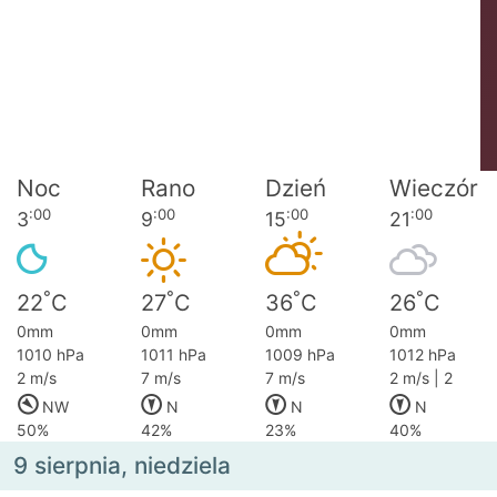
Noc
Rano
Dzień
Wieczór
:00
:00
:00
:00
3
9
15
21
°
°
°
°
22
C
27
C
36
C
26
C
0mm
0mm
0mm
0mm
1010 hPa
1011 hPa
1009 hPa
1012 hPa
2 m/s
7 m/s
7 m/s
2 m/s | 2
NW
N
N
N
50%
42%
23%
40%
9 sierpnia, niedziela