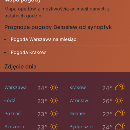
Mapa opadów z możliwością animacji danych z
ostatnich godzin
Prognoza pogody Bełosław od synoptyk
Pogoda Warszawa na miesiąc
Pogoda Kraków
Zdjęcie dnia
Warszawa
Kraków
24°
24°
Łódź
Wrocław
23°
26°
Poznań
Gdańsk
23°
22°
Szczecin
Bydgoszcz
23°
24°