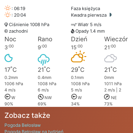
: 06:19
Faza księżyca
: 20:04
Kwadra pierwsza
Ciśnienie 1008 hPa
Wiatr 5 m/s
zachodni
Opady 1.4 mm
Noc
Rano
Dzień
Wieczór
:00
:00
:00
:00
3
9
15
21
°
°
°
°
17
C
21
C
29
C
21
C
0.2mm
0.4mm
0.1mm
0mm
1006 hPa
1008 hPa
1008 hPa
1011 hPa
4 m/s
6 m/s
5 m/s
2 m/s | 2
W
NW
W
NE
90%
69%
34%
73%
Zobacz także
Pogoda Bełosław
Pogoda Bełosław na tydzień