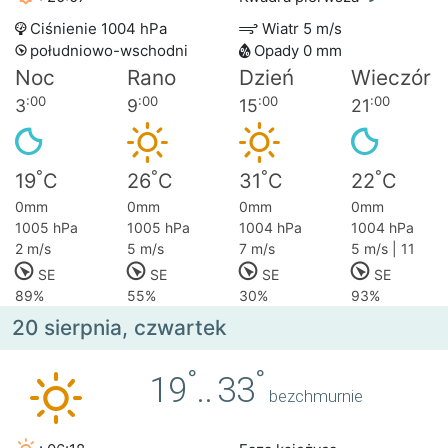
Ciśnienie 1004 hPa
Wiatr 5 m/s
południowo-wschodni
Opady 0 mm
Noc
Rano
Dzień
Wieczór
:00
:00
:00
:00
3
9
15
21
°
°
°
°
19
C
26
C
31
C
22
C
0mm
0mm
0mm
0mm
1005 hPa
1005 hPa
1004 hPa
1004 hPa
2 m/s
5 m/s
7 m/s
5 m/s | 11
SE
SE
SE
SE
89%
55%
30%
93%
20 sierpnia, czwartek
°
°
19
..
33
bezchmurnie