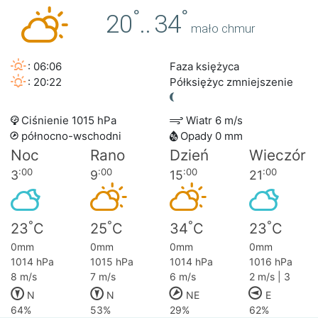
°
°
20
..
34
mało chmur
: 06:06
Faza księżyca
: 20:22
Półksiężyc zmniejszenie
Ciśnienie 1015 hPa
Wiatr 6 m/s
północno-wschodni
Opady 0 mm
Noc
Rano
Dzień
Wieczór
:00
:00
:00
:00
3
9
15
21
°
°
°
°
23
C
25
C
34
C
23
C
0mm
0mm
0mm
0mm
1014 hPa
1015 hPa
1014 hPa
1016 hPa
8 m/s
7 m/s
6 m/s
2 m/s | 3
N
N
NE
E
64%
53%
29%
62%