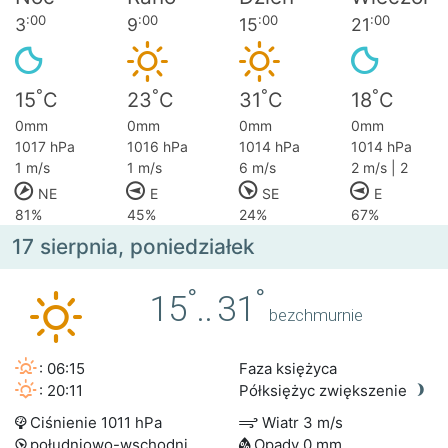
:00
:00
:00
:00
3
9
15
21
°
°
°
°
15
C
23
C
31
C
18
C
0mm
0mm
0mm
0mm
1017 hPa
1016 hPa
1014 hPa
1014 hPa
1 m/s
1 m/s
6 m/s
2 m/s | 2
NE
E
SE
E
81%
45%
24%
67%
17 sierpnia, poniedziałek
°
°
15
..
31
bezchmurnie
: 06:15
Faza księżyca
: 20:11
Półksiężyc zwiększenie
Ciśnienie 1011 hPa
Wiatr 3 m/s
południowo-wschodni
Opady 0 mm