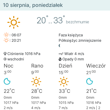
10 sierpnia, poniedziałek
°
°
20
..
33
bezchmurnie
: 06:07
Faza księżyca
: 20:21
Półksiężyc zmniejszenie
Ciśnienie 1016 hPa
Wiatr 4 m/s
wschodni
Opady 0 mm
Noc
Rano
Dzień
Wieczór
:00
:00
:00
:00
3
9
15
21
°
°
°
°
22
C
28
C
33
C
21
C
0mm
0mm
0mm
0mm
1017 hPa
1017 hPa
1015 hPa
1016 hPa
2 m/s
4 m/s
7 m/s
2 m/s | 2