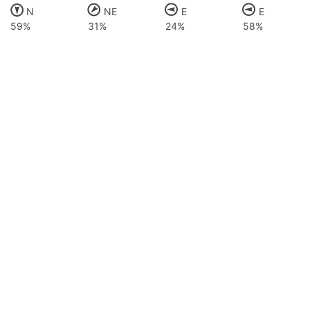
N
NE
E
E
59%
31%
24%
58%