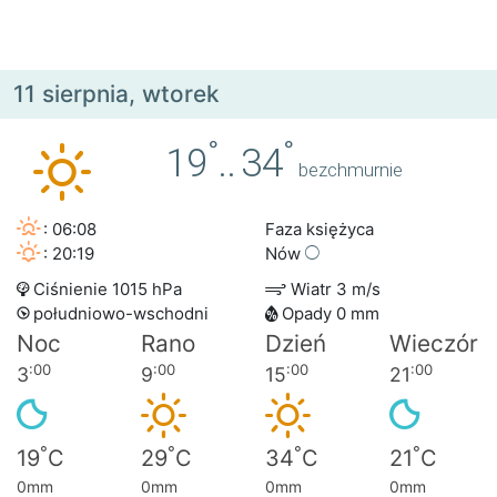
11 sierpnia, wtorek
°
°
19
..
34
bezchmurnie
: 06:08
Faza księżyca
: 20:19
Nów
Ciśnienie 1015 hPa
Wiatr 3 m/s
południowo-wschodni
Opady 0 mm
Noc
Rano
Dzień
Wieczór
:00
:00
:00
:00
3
9
15
21
°
°
°
°
19
C
29
C
34
C
21
C
0mm
0mm
0mm
0mm