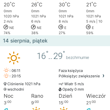
°
°
°
°
20
C
26
C
30
C
21
C
0mm
0mm
0mm
0mm
1020 hPa
1021 hPa
1021 hPa
1021 hPa
2 m/s
6 m/s
8 m/s
5 m/s | 10
NE
NE
E
E
74%
38%
27%
59%
14 sierpnia, piątek
°
°
16
..
29
bezchmurnie
: 06:11
Faza księżyca
: 20:15
Półksiężyc zwiększenie
Ciśnienie 1021 hPa
Wiatr 5 m/s
wschodni
Opady 0 mm
Noc
Rano
Dzień
Wieczór
:00
:00
:00
:00
3
9
15
21