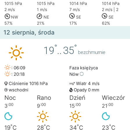
1015 hPa
1015 hPa
1014 hPa
1014 hPa
2 m/s
1 m/s
7 m/s
2 m/s | 2
NW
NE
SE
SE
57%
21%
17%
62%
12 sierpnia, środa
°
°
19
..
35
bezchmurnie
: 06:09
Faza księżyca
: 20:18
Nów
Ciśnienie 1016 hPa
Wiatr 4 m/s
wschodni
Opady 0 mm
Noc
Rano
Dzień
Wieczór
:00
:00
:00
:00
3
9
15
21
°
°
°
°
19
C
28
C
34
C
23
C