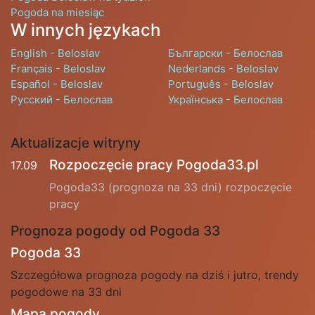
Pogoda na miesiąc
W innych językach
English - Beloslav
Български - Белослав
Français - Beloslav
Nederlands - Beloslav
Español - Beloslav
Português - Beloslav
Русский - Белослав
Українська - Белослав
Aktualizacje witryny
Rozpoczęcie pracy Pogoda33.pl
17.09
Pogoda33 (prognoza na 33 dni) rozpoczęcie
pracy
Prognoza pogody od Pogoda 33
Pogoda 33
Szczegółowa prognoza pogody na dziś i jutro, trendy
pogodowe na 33 dni
Mapa pogody