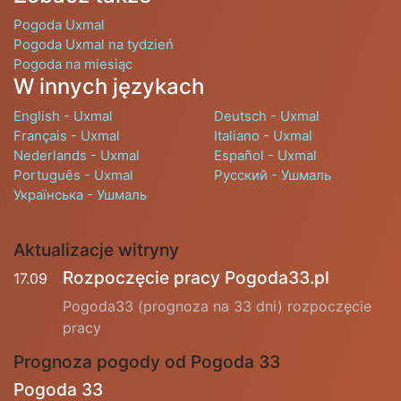
Pogoda Uxmal
Pogoda Uxmal na tydzień
Pogoda na miesiąc
W innych językach
English - Uxmal
Deutsch - Uxmal
Français - Uxmal
Italiano - Uxmal
Nederlands - Uxmal
Español - Uxmal
Português - Uxmal
Русский - Ушмаль
Українська - Ушмаль
Aktualizacje witryny
Rozpoczęcie pracy Pogoda33.pl
17.09
Pogoda33 (prognoza na 33 dni) rozpoczęcie
pracy
Prognoza pogody od Pogoda 33
Pogoda 33