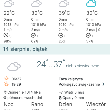
°
°
°
°
22
C
30
C
39
C
30
C
0mm
0mm
0mm
0mm
1013 hPa
1016 hPa
1010 hPa
1013 hPa
1 m/s
2 m/s
2 m/s
2 m/s | 9
SE
E
E
E
98%
62%
25%
57%
14 sierpnia, piątek
°
°
24
..
37
niebo niewidoczne
: 06:37
Faza księżyca
: 19:29
Półksiężyc zwiększenie
Ciśnienie 1014 hPa
Wiatr 3 m/s
północno-wschodni
Opady 0 mm
Noc
Rano
Dzień
Wieczór
:00
:00
:00
:00