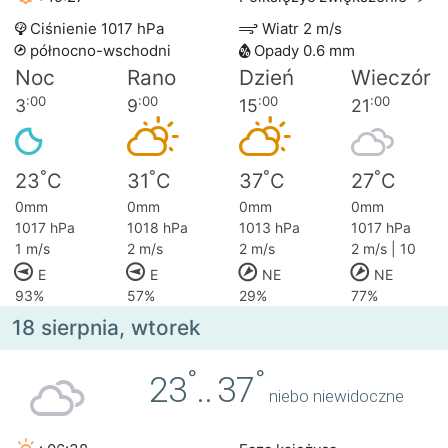
Ciśnienie 1017 hPa
Wiatr 2 m/s
północno-wschodni
Opady 0.6 mm
Noc
Rano
Dzień
Wieczór
:00
:00
:00
:00
3
9
15
21
°
°
°
°
23
C
31
C
37
C
27
C
0mm
0mm
0mm
0mm
1017 hPa
1018 hPa
1013 hPa
1017 hPa
1 m/s
2 m/s
2 m/s
2 m/s | 10
E
E
NE
NE
93%
57%
29%
77%
18 sierpnia, wtorek
°
°
23
..
37
niebo niewidoczne