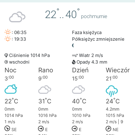
°
°
22
..
40
pochmurnie
: 06:35
Faza księżyca
: 19:33
Półksiężyc zmniejszenie
Ciśnienie 1014 hPa
Wiatr 2 m/s
wschodni
Opady 4.3 mm
Noc
Rano
Dzień
Wieczór
:00
:00
:00
:00
3
9
15
21
°
°
°
°
22
C
31
C
40
C
24
C
0mm
0mm
0mm
4.2mm
1014 hPa
1016 hPa
1010 hPa
1015 hPa
1 m/s
2 m/s
2 m/s
2 m/s | 9
SE
E
E
NE