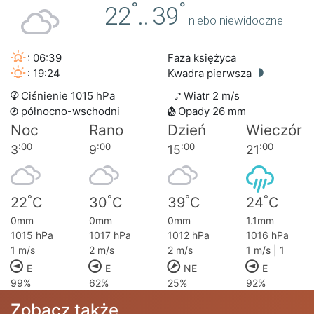
°
°
22
..
39
niebo niewidoczne
: 06:39
Faza księżyca
: 19:24
Kwadra pierwsza
Ciśnienie 1015 hPa
Wiatr 2 m/s
północno-wschodni
Opady 26 mm
Noc
Rano
Dzień
Wieczór
:00
:00
:00
:00
3
9
15
21
°
°
°
°
22
C
30
C
39
C
24
C
0mm
0mm
0mm
1.1mm
1015 hPa
1017 hPa
1012 hPa
1016 hPa
1 m/s
2 m/s
2 m/s
1 m/s | 1
E
E
NE
E
99%
62%
25%
92%
Zobacz także