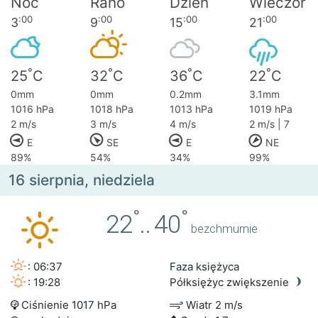
Noc
Rano
Dzień
Wieczór
:00
:00
:00
:00
3
9
15
21
°
°
°
°
25
C
32
C
36
C
22
C
0mm
0mm
0.2mm
3.1mm
1016 hPa
1018 hPa
1013 hPa
1019 hPa
2 m/s
3 m/s
4 m/s
2 m/s | 7
E
SE
E
NE
89%
54%
34%
99%
16 sierpnia, niedziela
°
°
22
..
40
bezchmurnie
: 06:37
Faza księżyca
: 19:28
Półksiężyc zwiększenie
Ciśnienie 1017 hPa
Wiatr 2 m/s