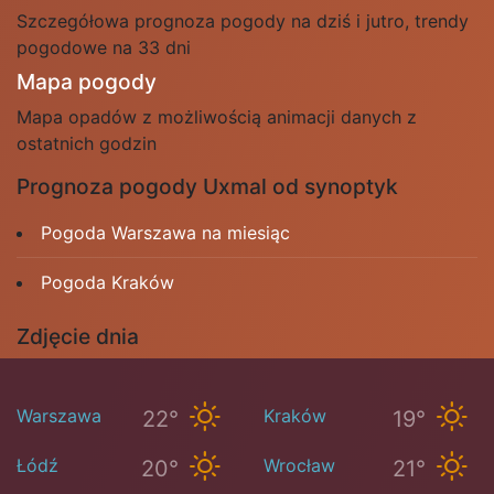
Szczegółowa prognoza pogody na dziś i jutro, trendy
pogodowe na 33 dni
Mapa pogody
Mapa opadów z możliwością animacji danych z
ostatnich godzin
Prognoza pogody Uxmal od synoptyk
Pogoda Warszawa na miesiąc
Pogoda Kraków
Zdjęcie dnia
Warszawa
Kraków
22°
19°
Łódź
Wrocław
20°
21°