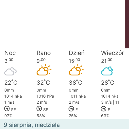
Noc
Rano
Dzień
Wieczór
:00
:00
:00
:00
3
9
15
21
°
°
°
°
22
C
32
C
38
C
28
C
0mm
0mm
0mm
0mm
1014 hPa
1016 hPa
1011 hPa
1014 hPa
1 m/s
2 m/s
2 m/s
3 m/s | 11
SE
SE
E
E
97%
53%
25%
63%
9 sierpnia, niedziela