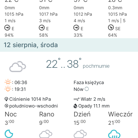
0mm
0mm
0mm
0.3mm
1015 hPa
1017 hPa
1012 hPa
1015 hPa
1 m/s
3 m/s
4 m/s
1 m/s | 5
E
E
E
SE
94%
58%
33%
64%
12 sierpnia, środa
°
°
22
..
38
pochmurnie
: 06:36
Faza księżyca
: 19:31
Nów
Ciśnienie 1014 hPa
Wiatr 2 m/s
południowo-wschodni
Opady 11.1 mm
Noc
Rano
Dzień
Wieczór
:00
:00
:00
:00
3
9
15
21