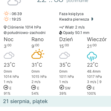
pochmurnie
: 06:39
Faza księżyca
: 19:25
Kwadra pierwsza
Ciśnienie 1014 hPa
Wiatr 2 m/s
południowo-zachodni
Opady 50.1 mm
Noc
Rano
Dzień
Wieczór
:00
:00
:00
:00
3
9
15
21
°
°
°
°
23
C
31
C
35
C
22
C
0mm
0mm
0mm
48.4mm
1014 hPa
1015 hPa
1011 hPa
1017 hPa
1 m/s
2 m/s
1 m/s
3 m/s | 9
E
E
SW
E
91%
54%
39%
100%
21 sierpnia, piątek