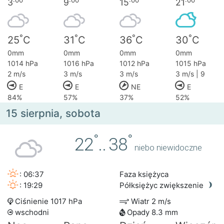
3
9
15
21
°
°
°
°
25
C
31
C
36
C
30
C
0mm
0mm
0mm
0mm
1014 hPa
1016 hPa
1012 hPa
1015 hPa
2 m/s
3 m/s
3 m/s
3 m/s | 9
E
E
NE
E
84%
57%
37%
52%
15 sierpnia, sobota
°
°
22
..
38
niebo niewidoczne
: 06:37
Faza księżyca
: 19:29
Półksiężyc zwiększenie
Ciśnienie 1017 hPa
Wiatr 2 m/s
wschodni
Opady 8.3 mm