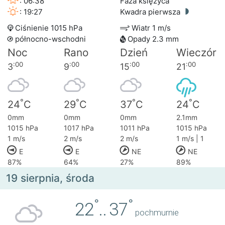
: 06:38
Faza księżyca
: 19:27
Kwadra pierwsza
Ciśnienie 1015 hPa
Wiatr 1 m/s
północno-wschodni
Opady 2.3 mm
Noc
Rano
Dzień
Wieczór
:00
:00
:00
:00
3
9
15
21
°
°
°
°
24
C
29
C
37
C
24
C
0mm
0mm
0mm
2.1mm
1015 hPa
1017 hPa
1011 hPa
1015 hPa
1 m/s
2 m/s
2 m/s
1 m/s | 1
E
E
NE
NE
87%
64%
27%
89%
19 sierpnia, środa
°
°
22
..
37
pochmurnie