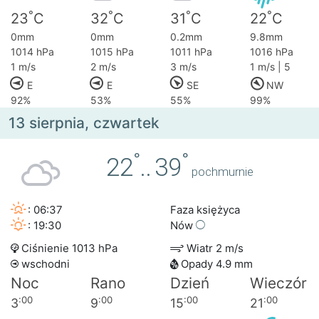
°
°
°
°
23
C
32
C
31
C
22
C
0mm
0mm
0.2mm
9.8mm
1014 hPa
1015 hPa
1011 hPa
1016 hPa
1 m/s
2 m/s
3 m/s
1 m/s | 5
E
E
SE
NW
92%
53%
55%
99%
13 sierpnia, czwartek
°
°
22
..
39
pochmurnie
: 06:37
Faza księżyca
: 19:30
Nów
Ciśnienie 1013 hPa
Wiatr 2 m/s
wschodni
Opady 4.9 mm
Noc
Rano
Dzień
Wieczór
:00
:00
:00
:00
3
9
15
21