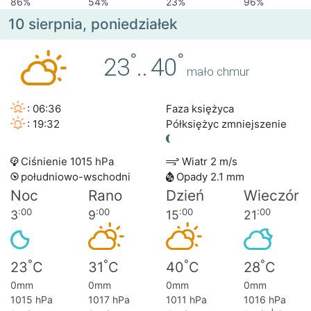
86%
54%
23%
96%
10 sierpnia, poniedziałek
°
°
23
..
40
mało chmur
: 06:36
Faza księżyca
: 19:32
Półksiężyc zmniejszenie
Ciśnienie 1015 hPa
Wiatr 2 m/s
południowo-wschodni
Opady 2.1 mm
Noc
Rano
Dzień
Wieczór
:00
:00
:00
:00
3
9
15
21
°
°
°
°
23
C
31
C
40
C
28
C
0mm
0mm
0mm
0mm
1015 hPa
1017 hPa
1011 hPa
1016 hPa