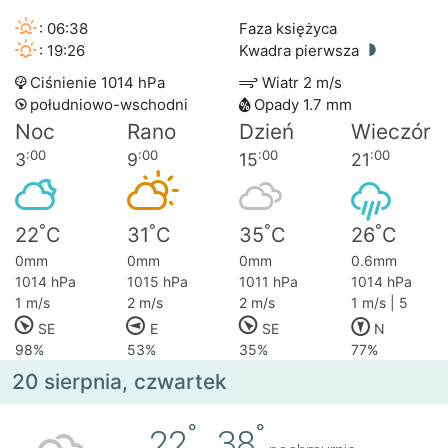
: 06:38
Faza księżyca
: 19:26
Kwadra pierwsza
Ciśnienie 1014 hPa
Wiatr 2 m/s
południowo-wschodni
Opady 1.7 mm
Noc
Rano
Dzień
Wieczór
:00
:00
:00
:00
3
9
15
21
°
°
°
°
22
C
31
C
35
C
26
C
0mm
0mm
0mm
0.6mm
1014 hPa
1015 hPa
1011 hPa
1014 hPa
1 m/s
2 m/s
2 m/s
1 m/s | 5
SE
E
SE
N
98%
53%
35%
77%
20 sierpnia, czwartek
°
°
22
..
38