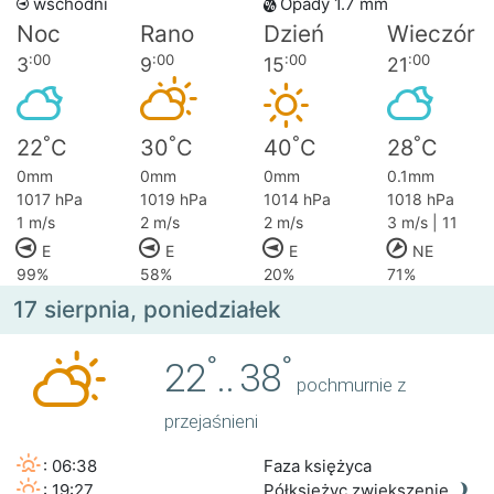
wschodni
Opady 1.7 mm
Noc
Rano
Dzień
Wieczór
:00
:00
:00
:00
3
9
15
21
°
°
°
°
22
C
30
C
40
C
28
C
0mm
0mm
0mm
0.1mm
1017 hPa
1019 hPa
1014 hPa
1018 hPa
1 m/s
2 m/s
2 m/s
3 m/s | 11
E
E
E
NE
99%
58%
20%
71%
17 sierpnia, poniedziałek
°
°
22
..
38
pochmurnie z
przejaśnieni
: 06:38
Faza księżyca
: 19:27
Półksiężyc zwiększenie