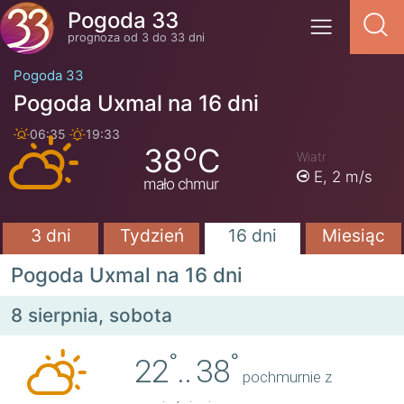
Pogoda 33
prognoza od 3 do 33 dni
Pogoda 33
Pogoda Uxmal na 16 dni
06:35
19:33
o
38
C
Wiatr
E,
2 m/s
mało chmur
3 dni
Tydzień
16 dni
Miesiąc
Pogoda Uxmal na 16 dni
8 sierpnia, sobota
°
°
22
..
38
pochmurnie z