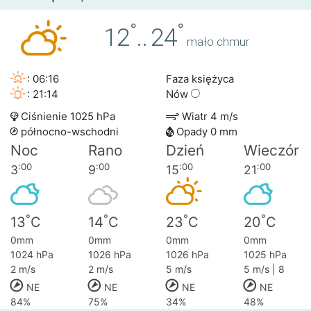
°
°
12
..
24
mało chmur
: 06:16
Faza księżyca
: 21:14
Nów
Ciśnienie 1025 hPa
Wiatr 4 m/s
północno-wschodni
Opady 0 mm
Noc
Rano
Dzień
Wieczór
:00
:00
:00
:00
3
9
15
21
°
°
°
°
13
C
14
C
23
C
20
C
0mm
0mm
0mm
0mm
1024 hPa
1026 hPa
1026 hPa
1025 hPa
2 m/s
2 m/s
5 m/s
5 m/s | 8
NE
NE
NE
NE
84%
75%
34%
48%