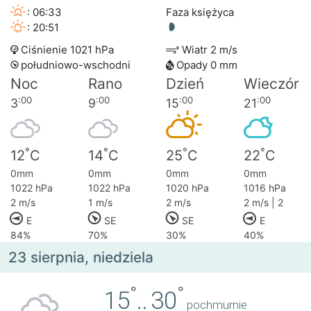
: 06:33
Faza księżyca
: 20:51
Ciśnienie 1021 hPa
Wiatr 2 m/s
południowo-wschodni
Opady 0 mm
Noc
Rano
Dzień
Wieczór
:00
:00
:00
:00
3
9
15
21
°
°
°
°
12
C
14
C
25
C
22
C
0mm
0mm
0mm
0mm
1022 hPa
1022 hPa
1020 hPa
1016 hPa
2 m/s
1 m/s
2 m/s
2 m/s | 2
E
SE
SE
E
84%
70%
30%
40%
23 sierpnia, niedziela
°
°
15
..
30
pochmurnie