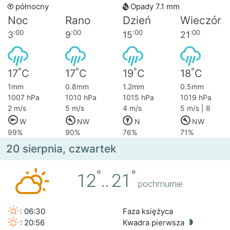
północny
Opady 7.1 mm
Noc
Rano
Dzień
Wieczór
:00
:00
:00
:00
3
9
15
21
°
°
°
°
17
C
17
C
19
C
18
C
1mm
0.8mm
1.2mm
0.5mm
1007 hPa
1010 hPa
1015 hPa
1019 hPa
2 m/s
5 m/s
4 m/s
5 m/s | 8
W
NW
N
NW
99%
90%
76%
71%
20 sierpnia, czwartek
°
°
12
..
21
pochmurnie
: 06:30
Faza księżyca
: 20:56
Kwadra pierwsza