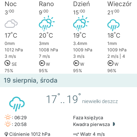
Noc
Rano
Dzień
Wieczór
:00
:00
:00
:00
3
9
15
21
°
°
°
°
17
C
20
C
19
C
18
C
0mm
3mm
3.4mm
1mm
1012 hPa
1008 hPa
1009 hPa
1009 hPa
3 m/s
7 m/s
3 m/s
2 m/s | 4
SE
W
W
W
75%
95%
95%
96%
19 sierpnia, środa
°
°
17
..
19
niewielki deszcz
: 06:29
Faza księżyca
: 20:58
Kwadra pierwsza
Ciśnienie 1012 hPa
Wiatr 4 m/s