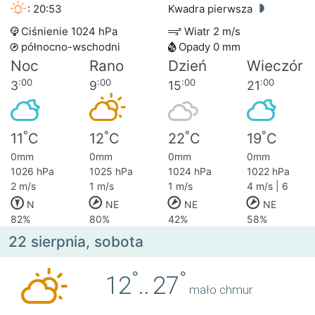
: 20:53
Kwadra pierwsza
Ciśnienie 1024 hPa
Wiatr 2 m/s
północno-wschodni
Opady 0 mm
Noc
Rano
Dzień
Wieczór
:00
:00
:00
:00
3
9
15
21
°
°
°
°
11
C
12
C
22
C
19
C
0mm
0mm
0mm
0mm
1026 hPa
1025 hPa
1024 hPa
1022 hPa
2 m/s
1 m/s
1 m/s
4 m/s | 6
N
NE
NE
NE
82%
80%
42%
58%
22 sierpnia, sobota
°
°
12
..
27
mało chmur