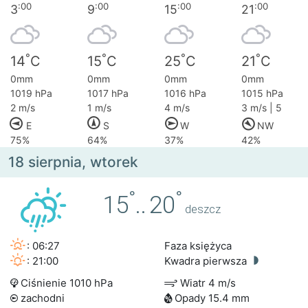
:00
:00
:00
:00
3
9
15
21
°
°
°
°
14
C
15
C
25
C
21
C
0mm
0mm
0mm
0mm
1019 hPa
1017 hPa
1016 hPa
1015 hPa
2 m/s
1 m/s
4 m/s
3 m/s | 5
E
S
W
NW
75%
64%
37%
42%
18 sierpnia, wtorek
°
°
15
..
20
deszcz
: 06:27
Faza księżyca
: 21:00
Kwadra pierwsza
Ciśnienie 1010 hPa
Wiatr 4 m/s
zachodni
Opady 15.4 mm