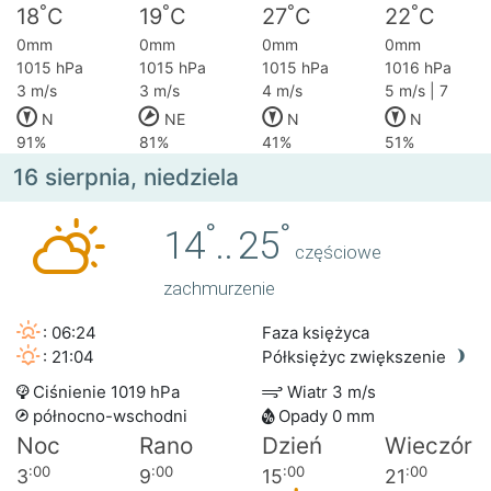
°
°
°
°
18
C
19
C
27
C
22
C
0mm
0mm
0mm
0mm
1015 hPa
1015 hPa
1015 hPa
1016 hPa
3 m/s
3 m/s
4 m/s
5 m/s | 7
N
NE
N
N
91%
81%
41%
51%
16 sierpnia, niedziela
°
°
14
..
25
częściowe
zachmurzenie
: 06:24
Faza księżyca
: 21:04
Półksiężyc zwiększenie
Ciśnienie 1019 hPa
Wiatr 3 m/s
północno-wschodni
Opady 0 mm
Noc
Rano
Dzień
Wieczór
:00
:00
:00
:00
3
9
15
21