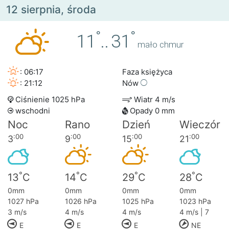
12 sierpnia, środa
°
°
11
..
31
mało chmur
: 06:17
Faza księżyca
: 21:12
Nów
Ciśnienie 1025 hPa
Wiatr 4 m/s
wschodni
Opady 0 mm
Noc
Rano
Dzień
Wieczór
:00
:00
:00
:00
3
9
15
21
°
°
°
°
13
C
14
C
29
C
28
C
0mm
0mm
0mm
0mm
1027 hPa
1026 hPa
1025 hPa
1023 hPa
3 m/s
4 m/s
4 m/s
4 m/s | 7
E
E
E
NE