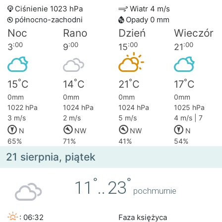
Ciśnienie 1023 hPa
Wiatr 4 m/s
północno-zachodni
Opady 0 mm
Noc
Rano
Dzień
Wieczór
:00
:00
:00
:00
3
9
15
21
°
°
°
°
15
C
14
C
21
C
17
C
0mm
0mm
0mm
0mm
1022 hPa
1024 hPa
1024 hPa
1025 hPa
3 m/s
2 m/s
5 m/s
4 m/s | 7
N
NW
NW
N
65%
71%
41%
54%
21 sierpnia, piątek
°
°
11
..
23
pochmurnie
: 06:32
Faza księżyca