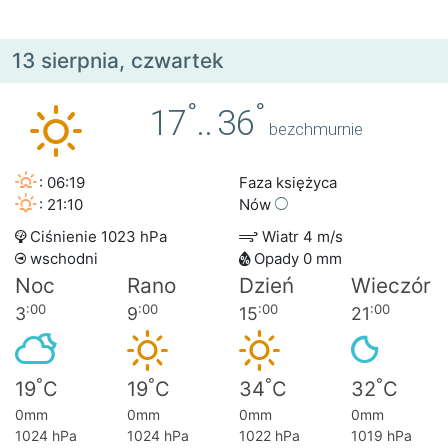
13 sierpnia, czwartek
°
°
17
..
36
bezchmurnie
: 06:19
Faza księżyca
: 21:10
Nów
Ciśnienie 1023 hPa
Wiatr 4 m/s
wschodni
Opady 0 mm
Noc
Rano
Dzień
Wieczór
:00
:00
:00
:00
3
9
15
21
°
°
°
°
19
C
19
C
34
C
32
C
0mm
0mm
0mm
0mm
1024 hPa
1024 hPa
1022 hPa
1019 hPa