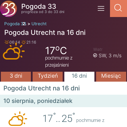
Pogoda 33
prognoza od 3 do 33 dni
Pogoda 33
Utrecht
Pogoda Utrecht na 16 dni
06:14
21:16
o
17
C
Wiatr
SW,
3 m/s
pochmurnie z
przejaśnieni
3 dni
Tydzień
16 dni
Miesiąc
Pogoda Utrecht na 16 dni
10 sierpnia, poniedziałek
°
°
17
..
25
pochmurnie z