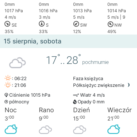
0mm
0mm
0mm
0mm
1017 hPa
1016 hPa
1013 hPa
1014 hPa
4 m/s
3 m/s
5 m/s
5 m/s | 9
SE
S
SW
NW
35%
33%
12%
49%
15 sierpnia, sobota
°
°
17
..
28
pochmurnie
: 06:22
Faza księżyca
: 21:06
Półksiężyc zwiększenie
Ciśnienie 1015 hPa
Wiatr 4 m/s
północny
Opady 0 mm
Noc
Rano
Dzień
Wieczór
:00
:00
:00
:00
3
9
15
21