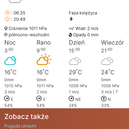
: 06:35
Faza księżyca
: 20:49
Ciśnienie 1011 hPa
Wiatr 2 m/s
północno-wschodni
Opady 0 mm
Noc
Rano
Dzień
Wieczór
:00
:00
:00
:00
3
9
15
21
°
°
°
°
16
C
16
C
29
C
24
C
0mm
0mm
0mm
0mm
1015 hPa
1011 hPa
1009 hPa
1006 hPa
3 m/s
2 m/s
1 m/s
3 m/s | 7
E
E
NE
N
54%
54%
24%
33%
Zobacz także
Pogoda Utrecht