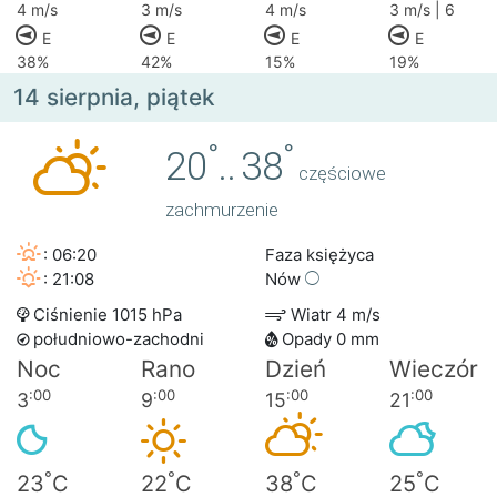
4 m/s
3 m/s
4 m/s
3 m/s | 6
E
E
E
E
38%
42%
15%
19%
14 sierpnia, piątek
°
°
20
..
38
częściowe
zachmurzenie
: 06:20
Faza księżyca
: 21:08
Nów
Ciśnienie 1015 hPa
Wiatr 4 m/s
południowo-zachodni
Opady 0 mm
Noc
Rano
Dzień
Wieczór
:00
:00
:00
:00
3
9
15
21
°
°
°
°
23
C
22
C
38
C
25
C