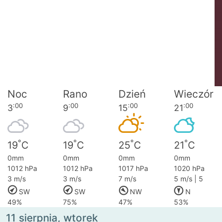
Noc
Rano
Dzień
Wieczór
:00
:00
:00
:00
3
9
15
21
°
°
°
°
19
C
19
C
25
C
21
C
0mm
0mm
0mm
0mm
1012 hPa
1012 hPa
1017 hPa
1020 hPa
3 m/s
3 m/s
7 m/s
5 m/s | 5
SW
SW
NW
N
49%
75%
47%
53%
11 sierpnia, wtorek