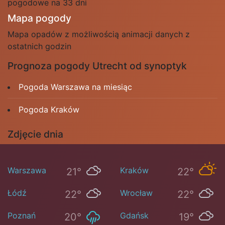
pogodowe na 33 dni
Mapa pogody
Mapa opadów z możliwością animacji danych z
ostatnich godzin
Prognoza pogody Utrecht od synoptyk
Pogoda Warszawa na miesiąc
Pogoda Kraków
Zdjęcie dnia
Warszawa
Kraków
21°
22°
Łódź
Wrocław
22°
22°
Poznań
Gdańsk
20°
19°