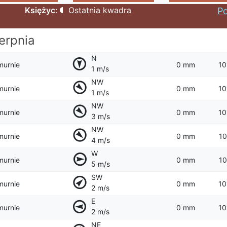
Księżyc
:
Ostatnia kwadra
Po
ierpnia
N
murnie
0 mm
10
1 m/s
NW
murnie
0 mm
10
1 m/s
NW
murnie
0 mm
10
3 m/s
NW
murnie
0 mm
10
4 m/s
W
murnie
0 mm
10
5 m/s
SW
murnie
0 mm
10
2 m/s
E
murnie
0 mm
10
2 m/s
NE