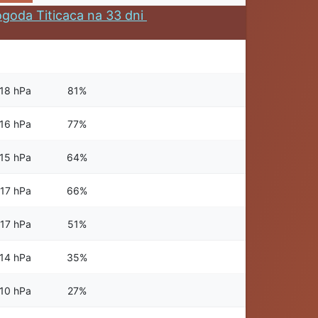
goda Titicaca na 33 dni
18 hPa
81%
16 hPa
77%
15 hPa
64%
17 hPa
66%
17 hPa
51%
14 hPa
35%
10 hPa
27%