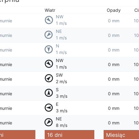
Wiatr
Opady
Ci
NW
murnie
0 mm
10
1 m/s
NE
murnie
0 mm
10
1 m/s
N
murnie
0 mm
10
1 m/s
NW
murnie
0 mm
10
1 m/s
SW
murnie
0 mm
10
2 m/s
S
murnie
0 mm
10
3 m/s
E
murnie
0 mm
10
3 m/s
NE
murnie
0 mm
10
8 m/s
ni
16 dni
Miesiąc