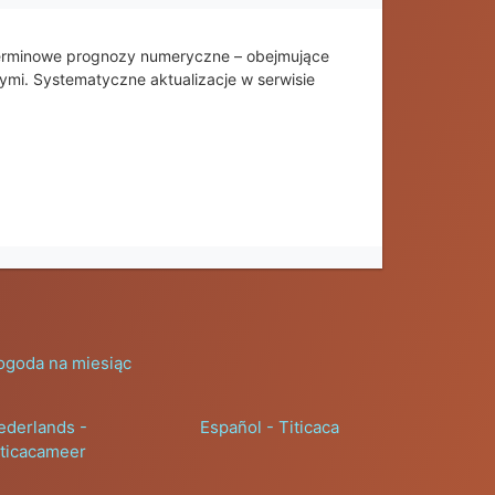
oterminowe prognozy numeryczne – obejmujące
wymi. Systematyczne aktualizacje w serwisie
ogoda na miesiąc
ederlands -
Español - Titicaca
iticacameer