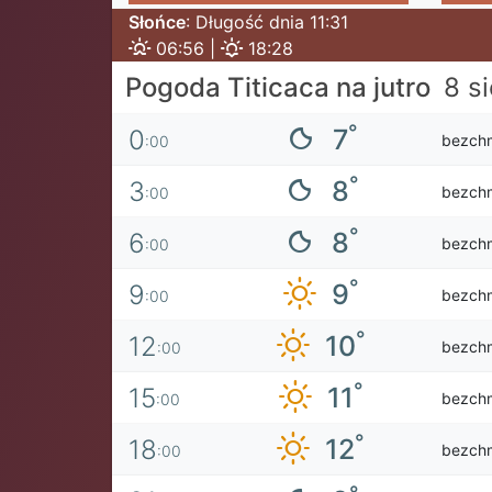
Słońce
: Długość dnia 11:31
06:56 |
18:28
Pogoda Titicaca na jutro
8 s
°
7
0
bezch
:00
°
8
3
bezch
:00
°
8
6
bezch
:00
°
9
9
bezch
:00
°
10
12
bezch
:00
°
11
15
bezch
:00
°
12
18
bezch
:00