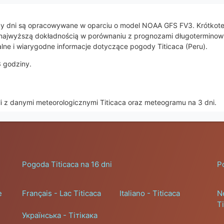
 trzy dni są opracowywane w oparciu o model NOAA GFS FV3. Krótk
ą się najwyższą dokładnością w porównaniu z prognozami długotermino
lne i wiarygodne informacje dotyczące pogody Titicaca (Peru).
3 godziny.
li z danymi meteorologicznymi Titicaca oraz meteogramu na 3 dni.
Pogoda Titicaca na 16 dni
P
e
Français - Lac Titicaca
Italiano - Titicaca
N
T
Українська - Тітікака