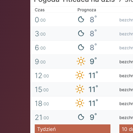
Czas
Prognoza
°
8
0
bezch
:00
°
8
3
bezch
:00
°
8
6
bezch
:00
°
9
9
bezch
:00
°
11
12
bezch
:00
°
11
15
bezch
:00
°
11
18
bezch
:00
°
9
21
bezch
:00
Tydzień
10 d