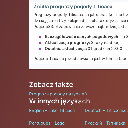
Źródła prognozy pogody Titicaca
Prognozy pogody Titicaca na jutro oraz kolejne
dzisiaj, jutro i trzy kolejne dni – charakteryzuj
Pogoda33.pl zapewniają zawsze najbardziej aktua
Szczegółowość danych pogodowych:
co 
Aktualizacja prognozy:
3 razy na dobę.
Ostatnia aktualizacja:
31 grudzień 20:00.
Pogoda Titicaca przedstawiana jest w formie tabe
Zobacz także
Prognoza pogody na tydzień
W innych językach
English - Lake Titicaca
Deutsch - Titicacase
Português - Lago
Русский - Титикака