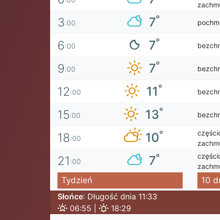
zachmu
°
7
3
pochm
:00
°
7
6
bezch
:00
°
7
9
bezch
:00
°
11
12
bezch
:00
°
13
15
bezch
:00
części
°
10
18
:00
zachmu
części
°
7
21
:00
zachmu
Tydzień
10 d
Słońce
: Długość dnia 11:33
06:55 |
18:29