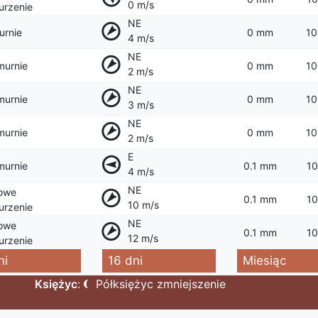
0 m/s
rzenie
NE
urnie
0 mm
10
4 m/s
NE
murnie
0 mm
10
2 m/s
NE
murnie
0 mm
10
3 m/s
NE
murnie
0 mm
10
2 m/s
E
murnie
0.1 mm
10
4 m/s
NE
owe
0.1 mm
10
10 m/s
rzenie
NE
owe
0.1 mm
10
12 m/s
rzenie
ni
16 dni
Miesiąc
Księżyc
:
Półksiężyc zmniejszenie