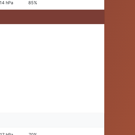
14 hPa
85%
17 hPa
70%