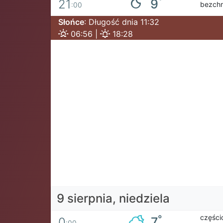
°
9
21
bezch
:00
Słońce
: Długość dnia 11:32
06:56 |
18:28
9 sierpnia, niedziela
części
°
7
0
:00