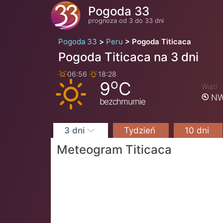
Pogoda 33
prognoza od 3 do 33 dni
Pogoda 33
Peru
Pogoda Titicaca
Pogoda Titicaca na 3 dni
06:56
18:28
o
9
C
Wiatr
NW
bezchmurnie
3 dni
Tydzień
10 dni
Meteogram Titicaca