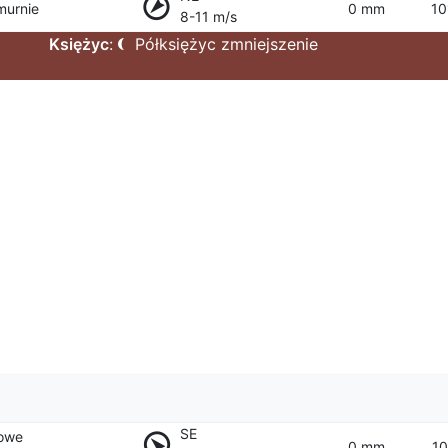
murnie
0 mm
10
8-11 m/s
Księżyc
:
Półksiężyc zmniejszenie
SE
owe
0 mm
10