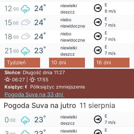
E
niewielki
°
24
12
:00
6 m/s
deszcz
E
niebo
°
24
15
:00
7 m/s
niewidoczne
E
niebo
°
24
18
:00
7 m/s
niewidoczne
E
niewielki
°
23
21
:00
7 m/s
deszcz
Tydzień
10 dni
16 dni
Słońce
: Długość dnia 11:27
06:27 |
17:55
Księżyc
:
Półksiężyc zmniejszenie
Pogoda Suva na 33 dni
Pogoda Suva na jutro
11 sierpnia
E
niewielki
°
23
0
:00
7 m/s
deszcz
E
niewielki
°
23
3