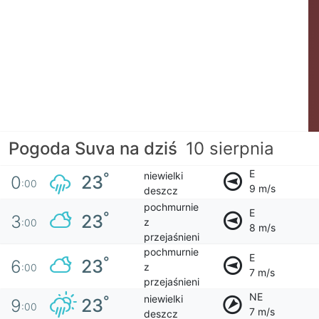
Pogoda Suva na dziś
10 sierpnia
E
niewielki
°
23
0
:00
9 m/s
deszcz
pochmurnie
E
°
23
3
z
:00
8 m/s
przejaśnieni
pochmurnie
E
°
23
6
z
:00
7 m/s
przejaśnieni
NE
niewielki
°
23
9
:00
7 m/s
deszcz