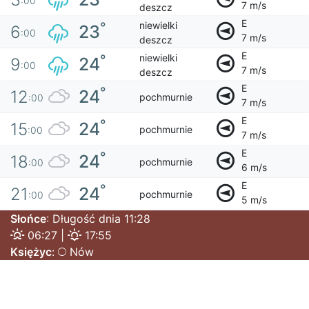
:00
7 m/s
deszcz
E
niewielki
°
23
6
:00
7 m/s
deszcz
E
niewielki
°
24
9
:00
7 m/s
deszcz
E
°
24
12
pochmurnie
:00
7 m/s
E
°
24
15
pochmurnie
:00
7 m/s
E
°
24
18
pochmurnie
:00
6 m/s
E
°
24
21
pochmurnie
:00
5 m/s
Słońce
: Długość dnia 11:28
06:27 |
17:55
Księżyc
:
Nów