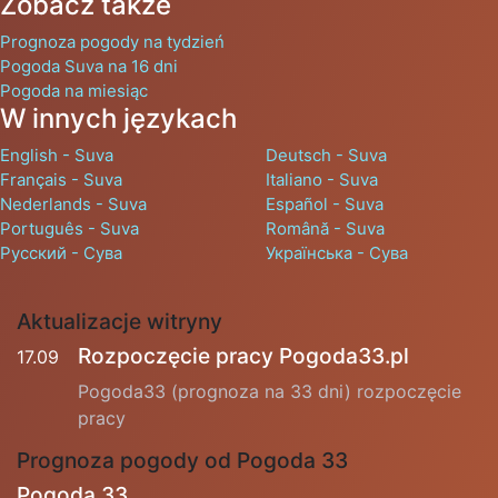
Zobacz także
Prognoza pogody na tydzień
Pogoda Suva na 16 dni
Pogoda na miesiąc
W innych językach
English - Suva
Deutsch - Suva
Français - Suva
Italiano - Suva
Nederlands - Suva
Español - Suva
Português - Suva
Română - Suva
Русский - Сува
Українська - Сува
Aktualizacje witryny
Rozpoczęcie pracy Pogoda33.pl
17.09
Pogoda33 (prognoza na 33 dni) rozpoczęcie
pracy
Prognoza pogody od Pogoda 33
Pogoda 33