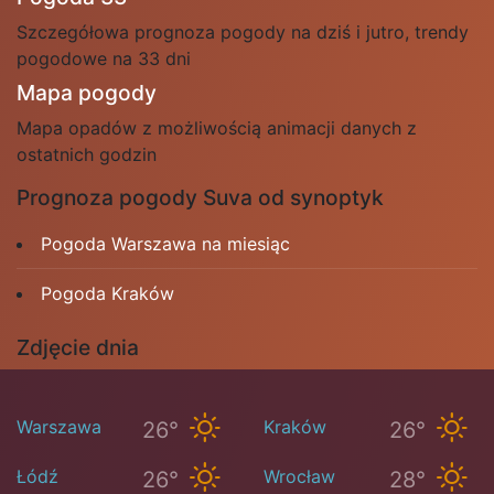
Szczegółowa prognoza pogody na dziś i jutro, trendy
pogodowe na 33 dni
Mapa pogody
Mapa opadów z możliwością animacji danych z
ostatnich godzin
Prognoza pogody Suva od synoptyk
Pogoda Warszawa na miesiąc
Pogoda Kraków
Zdjęcie dnia
Warszawa
Kraków
26°
26°
Łódź
Wrocław
26°
28°