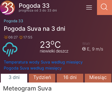
Pogoda 33
prognoza od 3 do 33 dni
Pogoda 33
Pogoda Suva na 3 dni
06:27
17:55
o
23
C
Wiatr
E,
9 m/s
niewielki deszcz
Temperatura wody Suva według miesięcy
Pogoda Suva według miesięcy
3 dni
Tydzień
16 dni
Miesiąc
Meteogram Suva