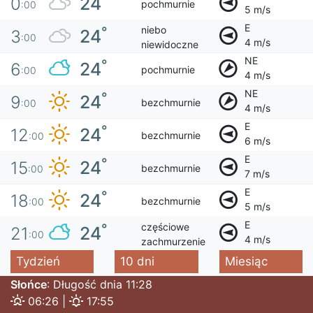
24
0
pochmurnie
:00
5 m/s
E
niebo
°
24
3
:00
4 m/s
niewidoczne
NE
°
24
6
pochmurnie
:00
4 m/s
NE
°
24
9
bezchmurnie
:00
4 m/s
E
°
24
12
bezchmurnie
:00
6 m/s
E
°
24
15
bezchmurnie
:00
7 m/s
E
°
24
18
bezchmurnie
:00
5 m/s
E
częściowe
°
24
21
:00
4 m/s
zachmurzenie
Tydzień
10 dni
Miesiąc
Słońce
: Długość dnia 11:28
06:26 |
17:55