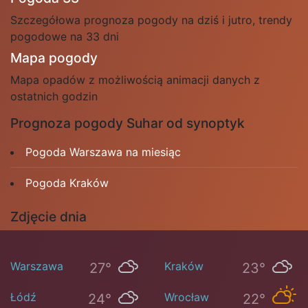
Szczegółowa prognoza pogody na dziś i jutro, trendy
pogodowe na 33 dni
Mapa pogody
Mapa opadów z możliwością animacji danych z
ostatnich godzin
Prognoza pogody Suhar od synoptyk
Pogoda Warszawa na miesiąc
Pogoda Kraków
Zdjęcie dnia
Warszawa
Kraków
27°
23°
Łódź
Wrocław
24°
22°