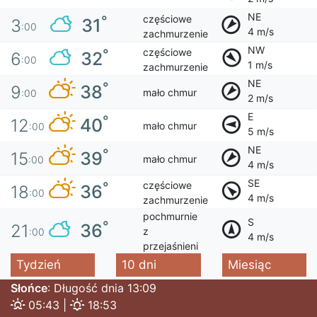
NE
częściowe
°
31
3
:00
4 m/s
zachmurzenie
NW
częściowe
°
32
6
:00
1 m/s
zachmurzenie
NE
°
38
9
mało chmur
:00
2 m/s
E
°
40
12
mało chmur
:00
5 m/s
NE
°
39
15
mało chmur
:00
4 m/s
SE
częściowe
°
36
18
:00
4 m/s
zachmurzenie
pochmurnie
S
°
36
21
z
:00
4 m/s
przejaśnieni
Tydzień
10 dni
Miesiąc
Słońce
: Długość dnia 13:09
05:43 |
18:53