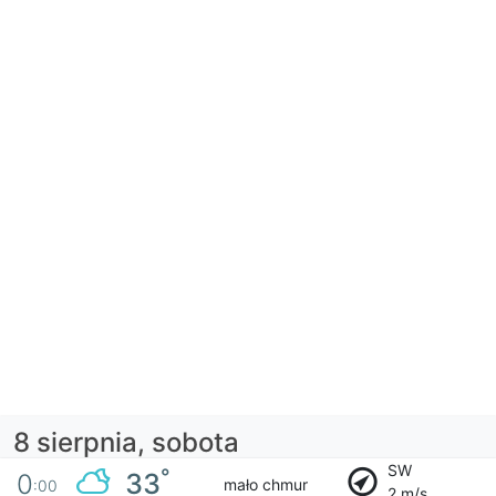
8 sierpnia, sobota
SW
°
33
0
mało chmur
:00
2 m/s