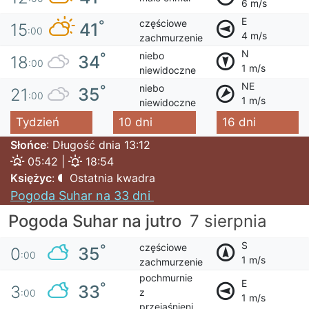
6 m/s
E
częściowe
°
41
15
:00
4 m/s
zachmurzenie
N
niebo
°
34
18
:00
1 m/s
niewidoczne
NE
niebo
°
35
21
:00
1 m/s
niewidoczne
Tydzień
10 dni
16 dni
Słońce
: Długość dnia 13:12
05:42 |
18:54
Księżyc
:
Ostatnia kwadra
Pogoda Suhar na 33 dni
Pogoda Suhar na jutro
7 sierpnia
S
częściowe
°
35
0
:00
1 m/s
zachmurzenie
pochmurnie
E
°
33
3
z
:00
1 m/s
przejaśnieni