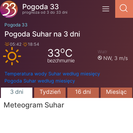
Pogoda 33
prognoza od 3 do 33 dni
Pogoda 33
Pogoda Suhar na 3 dni
05:42
18:54
o
33
C
Wiatr
NW,
3 m/s
bezchmurnie
Temperatura wody Suhar według miesięcy
Pogoda Suhar według miesięcy
3 dni
Tydzień
16 dni
Miesiąc
Meteogram Suhar