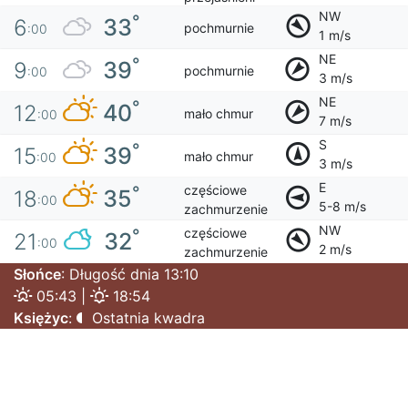
NW
°
33
6
pochmurnie
:00
1 m/s
NE
°
39
9
pochmurnie
:00
3 m/s
NE
°
40
12
mało chmur
:00
7 m/s
S
°
39
15
mało chmur
:00
3 m/s
E
częściowe
°
35
18
:00
5-8 m/s
zachmurzenie
NW
częściowe
°
32
21
:00
2 m/s
zachmurzenie
Słońce
: Długość dnia 13:10
05:43 |
18:54
Księżyc
:
Ostatnia kwadra