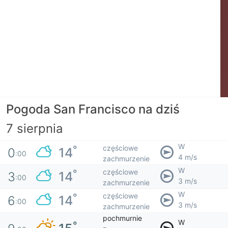
Pogoda San Francisco na dziś
7 sierpnia
W
częściowe
°
14
0
:00
4 m/s
zachmurzenie
W
częściowe
°
14
3
:00
3 m/s
zachmurzenie
W
częściowe
°
14
6
:00
3 m/s
zachmurzenie
pochmurnie
W
°