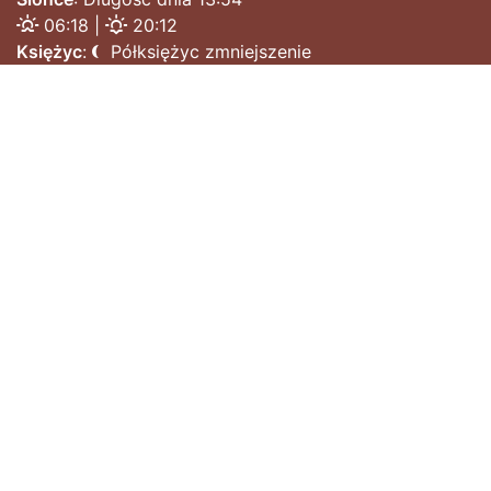
06:18 |
20:12
Księżyc
:
Półksiężyc zmniejszenie