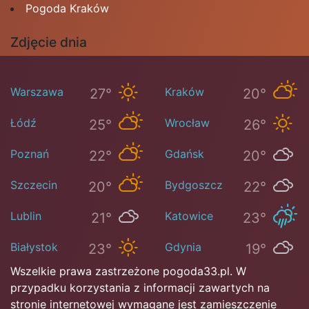
Pogoda Kraków
Zdjęcie dnia
Warszawa
Kraków
27°
20°
Łódź
Wrocław
25°
26°
Poznań
Gdańsk
22°
20°
Szczecin
Bydgoszcz
20°
22°
Lublin
Katowice
21°
23°
Białystok
Gdynia
23°
19°
Wszelkie prawa zastrzeżone pogoda33.pl. W
przypadku korzystania z informacji zawartych na
stronie internetowej wymagane jest zamieszczenie