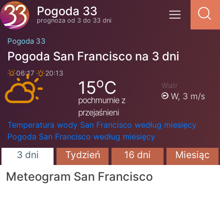
Pogoda 33
prognoza od 3 do 33 dni
Pogoda 33
Pogoda San Francisco na 3 dni
06:17
20:13
o
15
C
Wiatr
W,
3 m/s
pochmurnie z
przejaśnieni
Temperatura wody San Francisco według miesięcy
Pogoda San Francisco według miesięcy
3 dni
Tydzień
16 dni
Miesiąc
Meteogram San Francisco