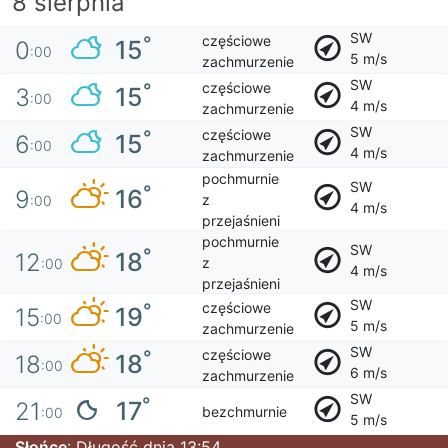
8 sierpnia
SW
częściowe
°
15
0
:00
5 m/s
zachmurzenie
SW
częściowe
°
15
3
:00
4 m/s
zachmurzenie
SW
częściowe
°
15
6
:00
4 m/s
zachmurzenie
pochmurnie
SW
°
16
9
z
:00
4 m/s
przejaśnieni
pochmurnie
SW
°
18
12
z
:00
4 m/s
przejaśnieni
SW
częściowe
°
19
15
:00
5 m/s
zachmurzenie
SW
częściowe
°
18
18
:00
6 m/s
zachmurzenie
SW
°
17
21
bezchmurnie
:00
5 m/s
Słońce
: Długość dnia 13:54