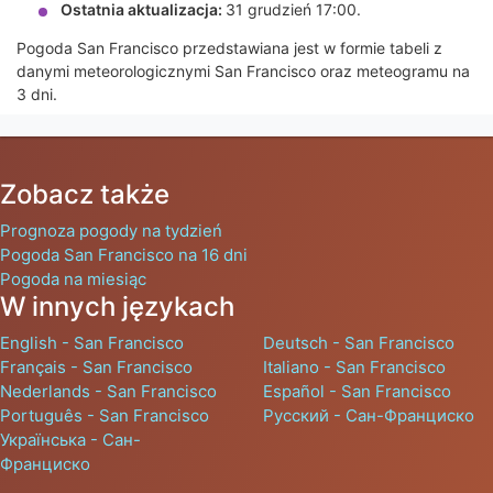
Ostatnia aktualizacja:
31 grudzień 17:00.
Pogoda San Francisco przedstawiana jest w formie tabeli z
danymi meteorologicznymi San Francisco oraz meteogramu na
3 dni.
Zobacz także
Prognoza pogody na tydzień
Pogoda San Francisco na 16 dni
Pogoda na miesiąc
W innych językach
English - San Francisco
Deutsch - San Francisco
Français - San Francisco
Italiano - San Francisco
Nederlands - San Francisco
Español - San Francisco
Português - San Francisco
Русский - Сан-Франциско
Українська - Сан-
Франциско