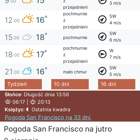
15
9
z
:00
3 m/s
przejaśnieni
pochmurnie
SW
°
16
12
z
:00
4 m/s
przejaśnieni
SW
°
18
15
pochmurnie
:00
6 m/s
pochmurnie
W
°
17
18
z
:00
7 m/s
przejaśnieni
SW
°
16
21
mało chmur
:00
5 m/s
Tydzień
10 dni
16 dni
Słońce
: Długość dnia 13:56
06:17 |
20:13
Księżyc
:
Ostatnia kwadra
Pogoda San Francisco na 33 dni
Pogoda San Francisco na jutro