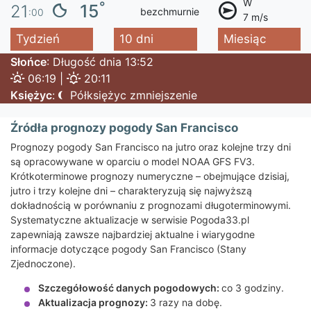
W
°
15
21
bezchmurnie
:00
7 m/s
Tydzień
10 dni
Miesiąc
Słońce
: Długość dnia 13:52
06:19 |
20:11
Księżyc
:
Półksiężyc zmniejszenie
Źródła prognozy pogody San Francisco
Prognozy pogody San Francisco na jutro oraz kolejne trzy dni
są opracowywane w oparciu o model NOAA GFS FV3.
Krótkoterminowe prognozy numeryczne – obejmujące dzisiaj,
jutro i trzy kolejne dni – charakteryzują się najwyższą
dokładnością w porównaniu z prognozami długoterminowymi.
Systematyczne aktualizacje w serwisie Pogoda33.pl
zapewniają zawsze najbardziej aktualne i wiarygodne
informacje dotyczące pogody San Francisco (Stany
Zjednoczone).
Szczegółowość danych pogodowych:
co 3 godziny.
Aktualizacja prognozy:
3 razy na dobę.