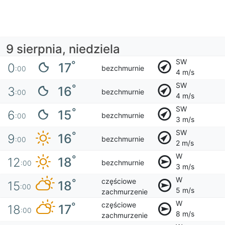
9 sierpnia, niedziela
SW
°
17
0
bezchmurnie
:00
4 m/s
SW
°
16
3
bezchmurnie
:00
4 m/s
SW
°
15
6
bezchmurnie
:00
3 m/s
SW
°
16
9
bezchmurnie
:00
2 m/s
W
°
18
12
bezchmurnie
:00
3 m/s
W
częściowe
°
18
15
:00
5 m/s
zachmurzenie
W
częściowe
°
17
18
:00
8 m/s
zachmurzenie