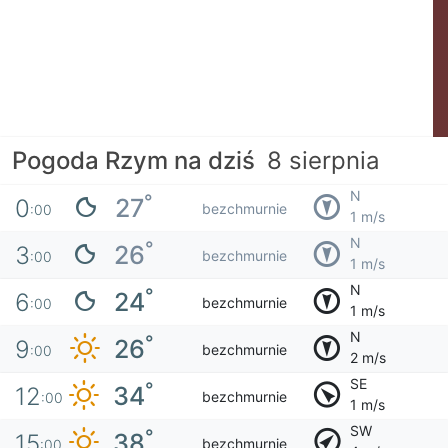
Pogoda Rzym na dziś
8 sierpnia
N
°
27
0
bezchmurnie
:00
1 m/s
N
°
26
3
bezchmurnie
:00
1 m/s
N
°
24
6
bezchmurnie
:00
1 m/s
N
°
26
9
bezchmurnie
:00
2 m/s
SE
°
34
12
bezchmurnie
:00
1 m/s
SW
°
38
15
bezchmurnie
:00