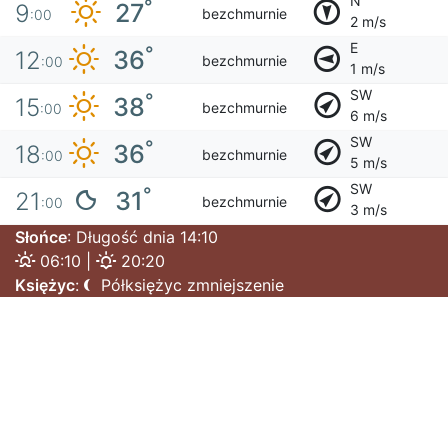
N
°
27
9
bezchmurnie
:00
2 m/s
E
°
36
12
bezchmurnie
:00
1 m/s
SW
°
38
15
bezchmurnie
:00
6 m/s
SW
°
36
18
bezchmurnie
:00
5 m/s
SW
°
31
21
bezchmurnie
:00
3 m/s
Słońce
: Długość dnia 14:10
06:10 |
20:20
Księżyc
:
Półksiężyc zmniejszenie