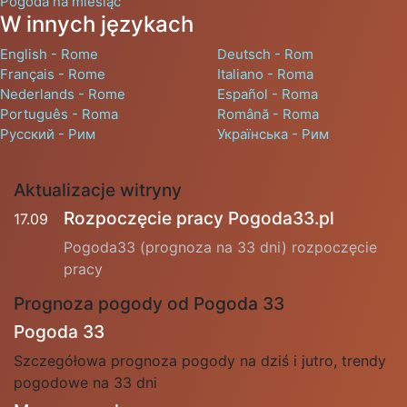
Pogoda na miesiąc
W innych językach
English - Rome
Deutsch - Rom
Français - Rome
Italiano - Roma
Nederlands - Rome
Español - Roma
Português - Roma
Română - Roma
Русский - Рим
Українська - Рим
Aktualizacje witryny
Rozpoczęcie pracy Pogoda33.pl
17.09
Pogoda33 (prognoza na 33 dni) rozpoczęcie
pracy
Prognoza pogody od Pogoda 33
Pogoda 33
Szczegółowa prognoza pogody na dziś i jutro, trendy
pogodowe na 33 dni