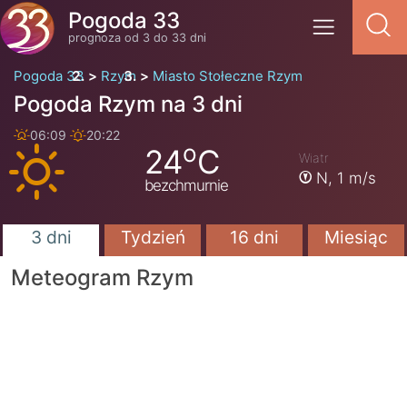
Pogoda 33
prognoza od 3 do 33 dni
Pogoda 33
Rzym
Miasto Stołeczne Rzym
Pogoda Rzym na 3 dni
06:09
20:22
o
24
C
Wiatr
N,
1 m/s
bezchmurnie
3 dni
Tydzień
16 dni
Miesiąc
Meteogram Rzym