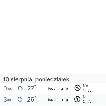
10 sierpnia, poniedziałek
NW
°
27
0
bezchmurnie
:00
1 m/s
N
°
26
3
bezchmurnie
:00
2 m/s