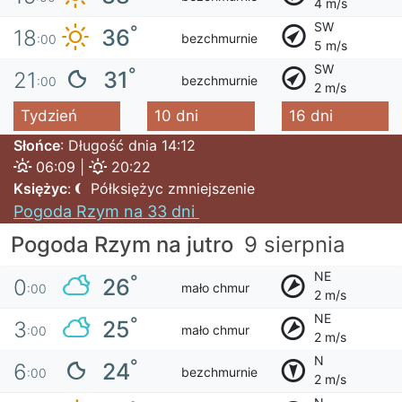
4 m/s
SW
°
36
18
bezchmurnie
:00
5 m/s
SW
°
31
21
bezchmurnie
:00
2 m/s
Tydzień
10 dni
16 dni
Słońce
: Długość dnia 14:12
06:09 |
20:22
Księżyc
:
Półksiężyc zmniejszenie
Pogoda Rzym na 33 dni
Pogoda Rzym na jutro
9 sierpnia
NE
°
26
0
mało chmur
:00
2 m/s
NE
°
25
3
mało chmur
:00
2 m/s
N
°
24
6
bezchmurnie
:00
2 m/s