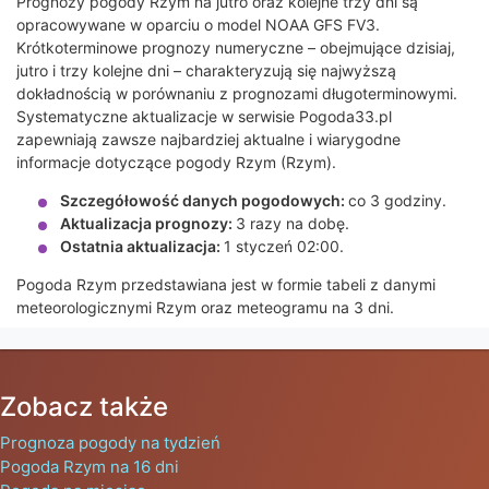
Prognozy pogody Rzym na jutro oraz kolejne trzy dni są
opracowywane w oparciu o model NOAA GFS FV3.
Krótkoterminowe prognozy numeryczne – obejmujące dzisiaj,
jutro i trzy kolejne dni – charakteryzują się najwyższą
dokładnością w porównaniu z prognozami długoterminowymi.
Systematyczne aktualizacje w serwisie Pogoda33.pl
zapewniają zawsze najbardziej aktualne i wiarygodne
informacje dotyczące pogody Rzym (Rzym).
Szczegółowość danych pogodowych:
co 3 godziny.
Aktualizacja prognozy:
3 razy na dobę.
Ostatnia aktualizacja:
1 styczeń 02:00.
Pogoda Rzym przedstawiana jest w formie tabeli z danymi
meteorologicznymi Rzym oraz meteogramu na 3 dni.
Zobacz także
Prognoza pogody na tydzień
Pogoda Rzym na 16 dni