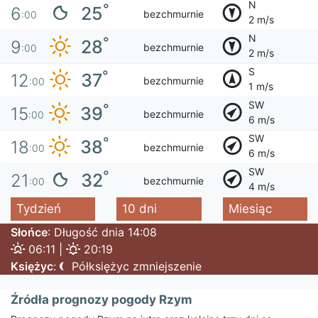
N
°
25
6
bezchmurnie
:00
2 m/s
N
°
28
9
bezchmurnie
:00
2 m/s
S
°
37
12
bezchmurnie
:00
1 m/s
SW
°
39
15
bezchmurnie
:00
6 m/s
SW
°
38
18
bezchmurnie
:00
6 m/s
SW
°
32
21
bezchmurnie
:00
4 m/s
Tydzień
10 dni
Miesiąc
Słońce
: Długość dnia 14:08
06:11 |
20:19
Księżyc
:
Półksiężyc zmniejszenie
Źródła prognozy pogody Rzym