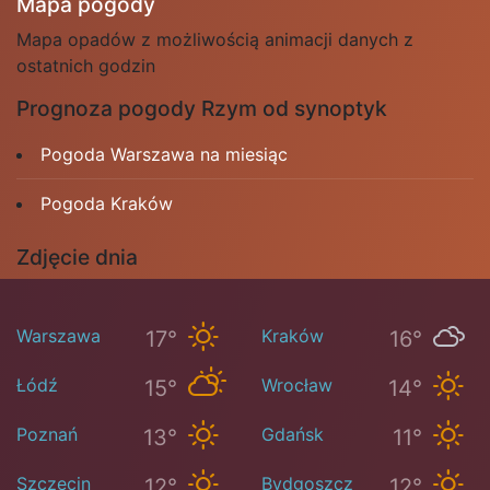
Mapa pogody
Mapa opadów z możliwością animacji danych z
ostatnich godzin
Prognoza pogody Rzym od synoptyk
Pogoda Warszawa na miesiąc
Pogoda Kraków
Zdjęcie dnia
Warszawa
Kraków
17°
16°
Łódź
Wrocław
15°
14°
Poznań
Gdańsk
13°
11°
Szczecin
Bydgoszcz
12°
12°