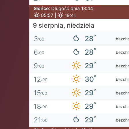
Słońce
: Długość dnia 13:44
05:57 |
19:41
9 sierpnia, niedziela
°
28
3
bezch
:00
°
28
6
bezch
:00
°
29
9
bezch
:00
°
30
12
bezch
:00
°
29
15
bezch
:00
°
29
18
bezch
:00
°
29
21
bezch
:00