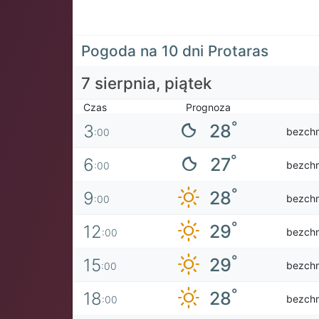
Pogoda na 10 dni Protaras
7 sierpnia, piątek
Czas
Prognoza
°
28
3
bezch
:00
°
27
6
bezch
:00
°
28
9
bezch
:00
°
29
12
bezch
:00
°
29
15
bezch
:00
°
28
18
bezch
:00