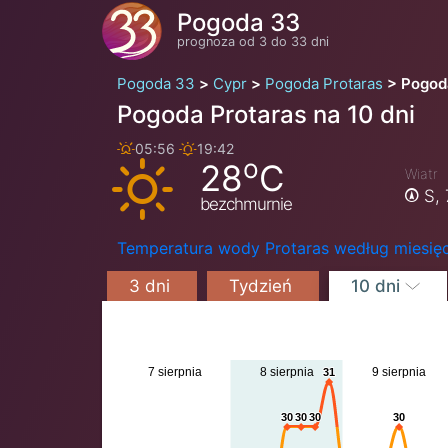
Pogoda 33
prognoza od 3 do 33 dni
Pogoda 33
Cypr
Pogoda Protaras
Pogoda
Pogoda Protaras na 10 dni
05:56
19:42
o
28
C
Wiatr
S,
bezchmurnie
Temperatura wody Protaras według miesię
3 dni
Tydzień
10 dni
7 sierpnia
8 sierpnia
9 sierpnia
31
31
30
30
30
30
30
30
30
30