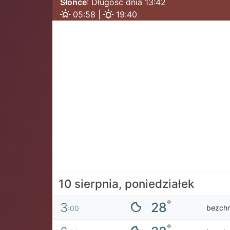
Słońce
: Długość dnia 13:42
05:58 |
19:40
10 sierpnia, poniedziałek
°
28
3
bezch
:00
°