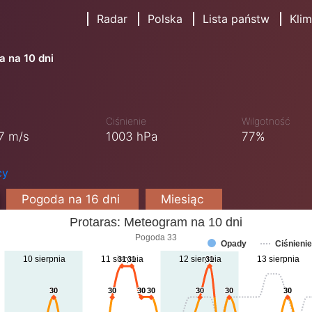
Radar
Polska
Lista państw
Klim
 na 10 dni
Ciśnienie
Wilgotność
7 m/s
1003 hPa
77%
cy
Pogoda na 16 dni
Miesiąc
Protaras: Meteogram na 10 dni
Pogoda 33
Opady
Ciśnienie
10 sierpnia
11 sierpnia
12 sierpnia
13 sierpnia
31
31
31
31
31
31
30
30
30
30
30
30
30
30
30
30
30
30
30
30