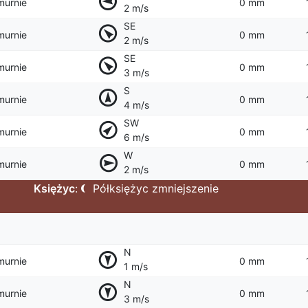
murnie
0 mm
2 m/s
SE
murnie
0 mm
2 m/s
SE
murnie
0 mm
3 m/s
S
murnie
0 mm
4 m/s
SW
murnie
0 mm
6 m/s
W
murnie
0 mm
2 m/s
Księżyc
:
Półksiężyc zmniejszenie
N
murnie
0 mm
1 m/s
N
murnie
0 mm
3 m/s