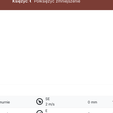
Księżyc
:
Półksiężyc zmniejszenie
SE
murnie
0 mm
2 m/s
E