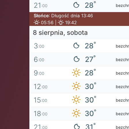
°
28
21
bezch
:00
Słońce
: Długość dnia 13:46
05:56 |
19:42
8 sierpnia, sobota
°
28
3
bezch
:00
°
27
6
bezch
:00
°
28
9
bezch
:00
°
30
12
bezch
:00
°
30
15
bezch
:00
°
30
18
bezch
:00
°
31
21
bezch
:00