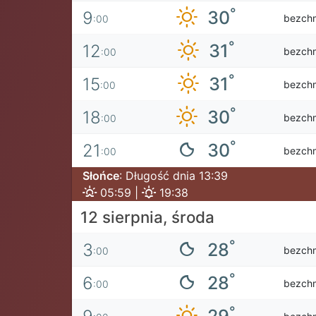
°
30
9
bezch
:00
°
31
12
bezch
:00
°
31
15
bezch
:00
°
30
18
bezch
:00
°
30
21
bezch
:00
Słońce
: Długość dnia 13:39
05:59 |
19:38
12 sierpnia, środa
°
28
3
bezch
:00
°
28
6
bezch
:00
°