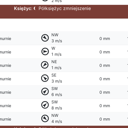
2 m/s
Księżyc
:
Półksiężyc zmniejszenie
NW
murnie
0 mm
3 m/s
W
murnie
0 mm
1 m/s
NE
murnie
0 mm
1 m/s
SE
murnie
0 mm
3 m/s
SW
murnie
0 mm
6 m/s
SW
murnie
0 mm
8 m/s
NW
murnie
0 mm
4 m/s