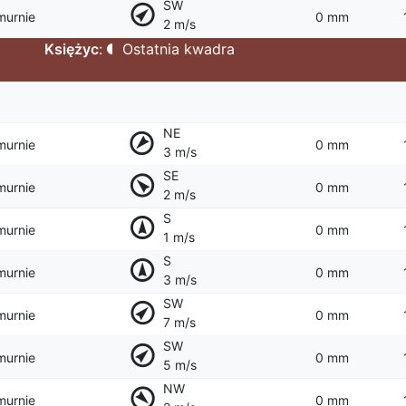
SW
murnie
0 mm
2 m/s
Księżyc
:
Ostatnia kwadra
NE
murnie
0 mm
3 m/s
SE
murnie
0 mm
2 m/s
S
murnie
0 mm
1 m/s
S
murnie
0 mm
3 m/s
SW
murnie
0 mm
7 m/s
SW
murnie
0 mm
5 m/s
NW
murnie
0 mm