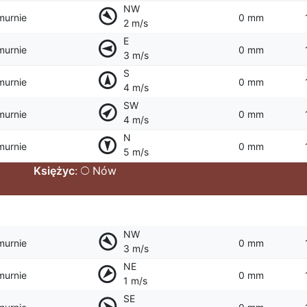
NW
murnie
0 mm
2 m/s
E
murnie
0 mm
3 m/s
S
murnie
0 mm
4 m/s
SW
murnie
0 mm
4 m/s
N
murnie
0 mm
5 m/s
Księżyc
:
Nów
NW
murnie
0 mm
3 m/s
NE
murnie
0 mm
1 m/s
SE