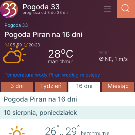
Pogoda 33
prognoza od 3 do 33 dni
Pogoda 33
Pogoda Piran na 16 dni
05:59
20:23
o
28
C
Wiatr
NE,
1 m/s
mało chmur
Temperatura wody Piran według miesięcy
3 dni
Tydzień
16 dni
Miesiąc
Pogoda Piran na 16 dni
10 sierpnia, poniedziałek
°
°
26
..
29
bezchmurnie