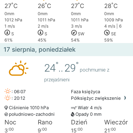
°
°
°
°
27
C
26
C
27
C
28
C
0mm
0mm
0mm
0mm
1012 hPa
1011 hPa
1011 hPa
1009 hPa
1 m/s
2 m/s
3 m/s
4 m/s | 6
S
S
SW
SE
61%
45%
54%
59%
17 sierpnia, poniedziałek
°
°
24
..
29
pochmurnie z
przejaśnieni
: 06:07
Faza księżyca
: 20:12
Półksiężyc zwiększenie
Ciśnienie 1010 hPa
Wiatr 4 m/s
południowo-zachodni
Opady 0 mm
Noc
Rano
Dzień
Wieczór
:00
:00
:00
:00
3
9
15
21