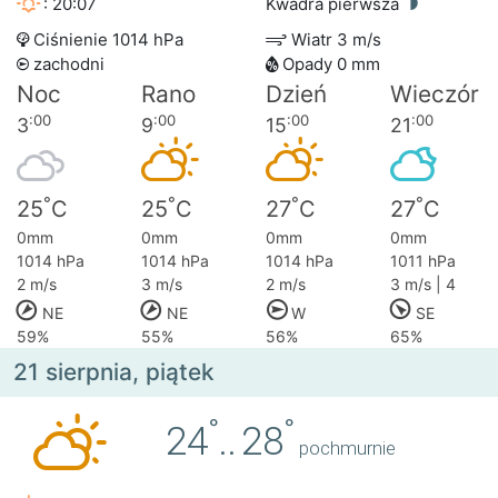
: 20:07
Kwadra pierwsza
Ciśnienie 1014 hPa
Wiatr 3 m/s
zachodni
Opady 0 mm
Noc
Rano
Dzień
Wieczór
:00
:00
:00
:00
3
9
15
21
°
°
°
°
25
C
25
C
27
C
27
C
0mm
0mm
0mm
0mm
1014 hPa
1014 hPa
1014 hPa
1011 hPa
2 m/s
3 m/s
2 m/s
3 m/s | 4
NE
NE
W
SE
59%
55%
56%
65%
21 sierpnia, piątek
°
°
24
..
28
pochmurnie