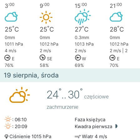
:00
:00
:00
:00
3
9
15
21
°
°
°
°
25
C
25
C
27
C
28
C
0mm
0mm
0.3mm
0mm
1011 hPa
1012 hPa
1013 hPa
1012 hPa
4 m/s
2 m/s
2 m/s
2 m/s | 2
E
SE
W
E
76%
58%
69%
70%
19 sierpnia, środa
°
°
24
..
30
częściowe
zachmurzenie
: 06:10
Faza księżyca
: 20:09
Kwadra pierwsza
Ciśnienie 1015 hPa
Wiatr 4 m/s