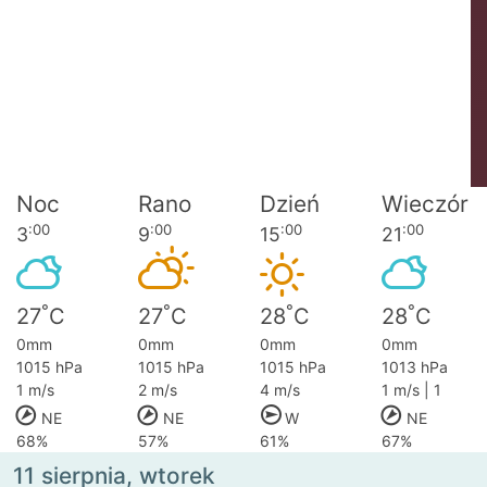
Noc
Rano
Dzień
Wieczór
:00
:00
:00
:00
3
9
15
21
°
°
°
°
27
C
27
C
28
C
28
C
0mm
0mm
0mm
0mm
1015 hPa
1015 hPa
1015 hPa
1013 hPa
1 m/s
2 m/s
4 m/s
1 m/s | 1
NE
NE
W
NE
68%
57%
61%
67%
11 sierpnia, wtorek