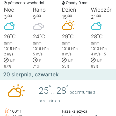
północno-wschodni
Opady 0 mm
Noc
Rano
Dzień
Wieczór
:00
:00
:00
:00
3
9
15
21
°
°
°
°
26
C
24
C
29
C
28
C
0mm
0mm
0mm
0mm
1015 hPa
1016 hPa
1016 hPa
1013 hPa
2 m/s
5 m/s
8 m/s
4 m/s | 5
NE
E
NE
NE
67%
71%
55%
63%
20 sierpnia, czwartek
°
°
25
..
28
pochmurnie z
przejaśnieni
: 06:11
Faza księżyca