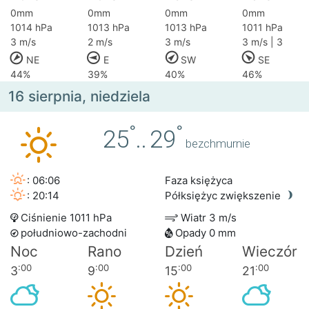
0mm
0mm
0mm
0mm
1014 hPa
1013 hPa
1013 hPa
1011 hPa
3 m/s
2 m/s
3 m/s
3 m/s | 3
NE
E
SW
SE
44%
39%
40%
46%
16 sierpnia, niedziela
°
°
25
..
29
bezchmurnie
: 06:06
Faza księżyca
: 20:14
Półksiężyc zwiększenie
Ciśnienie 1011 hPa
Wiatr 3 m/s
południowo-zachodni
Opady 0 mm
Noc
Rano
Dzień
Wieczór
:00
:00
:00
:00
3
9
15
21