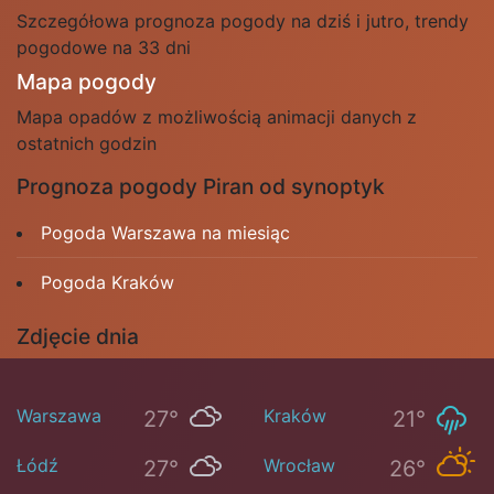
Szczegółowa prognoza pogody na dziś i jutro, trendy
pogodowe na 33 dni
Mapa pogody
Mapa opadów z możliwością animacji danych z
ostatnich godzin
Prognoza pogody Piran od synoptyk
Pogoda Warszawa na miesiąc
Pogoda Kraków
Zdjęcie dnia
Warszawa
Kraków
27°
21°
Łódź
Wrocław
27°
26°