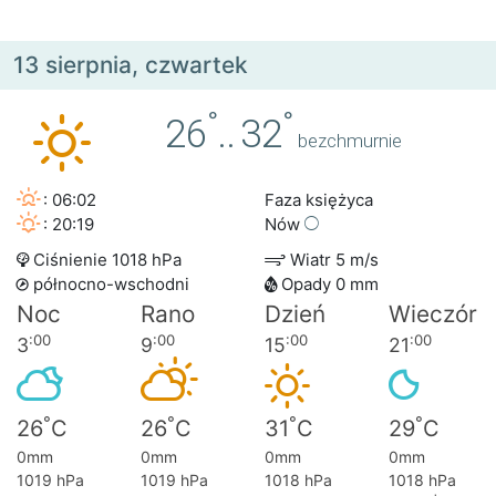
13 sierpnia, czwartek
°
°
26
..
32
bezchmurnie
: 06:02
Faza księżyca
: 20:19
Nów
Ciśnienie 1018 hPa
Wiatr 5 m/s
północno-wschodni
Opady 0 mm
Noc
Rano
Dzień
Wieczór
:00
:00
:00
:00
3
9
15
21
°
°
°
°
26
C
26
C
31
C
29
C
0mm
0mm
0mm
0mm
1019 hPa
1019 hPa
1018 hPa
1018 hPa