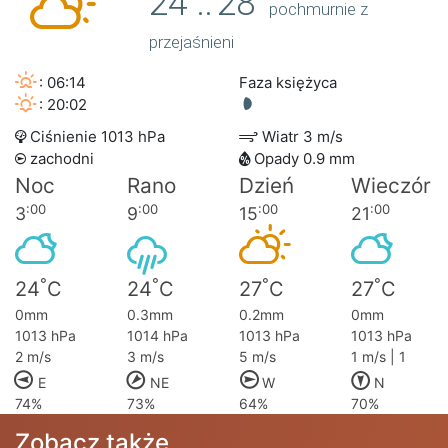
24
..
28
pochmurnie z
przejaśnieni
: 06:14
Faza księżyca
: 20:02
Ciśnienie 1013 hPa
Wiatr 3 m/s
zachodni
Opady 0.9 mm
Noc
Rano
Dzień
Wieczór
:00
:00
:00
:00
3
9
15
21
°
°
°
°
24
C
24
C
27
C
27
C
0mm
0.3mm
0.2mm
0mm
1013 hPa
1014 hPa
1013 hPa
1013 hPa
2 m/s
3 m/s
5 m/s
1 m/s | 1
E
NE
W
N
74%
73%
64%
70%
Zobacz także