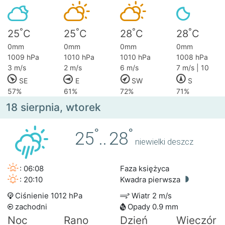
°
°
°
°
25
C
25
C
28
C
28
C
0mm
0mm
0mm
0mm
1009 hPa
1010 hPa
1010 hPa
1008 hPa
3 m/s
2 m/s
6 m/s
7 m/s | 10
SE
E
SW
S
57%
61%
72%
71%
18 sierpnia, wtorek
°
°
25
..
28
niewielki deszcz
: 06:08
Faza księżyca
: 20:10
Kwadra pierwsza
Ciśnienie 1012 hPa
Wiatr 2 m/s
zachodni
Opady 0.9 mm
Noc
Rano
Dzień
Wieczór