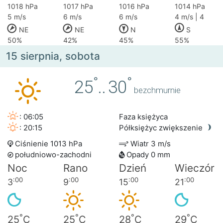
1018 hPa
1017 hPa
1016 hPa
1014 hPa
5 m/s
6 m/s
6 m/s
4 m/s | 4
NE
NE
N
S
50%
42%
45%
55%
15 sierpnia, sobota
°
°
25
..
30
bezchmurnie
: 06:05
Faza księżyca
: 20:15
Półksiężyc zwiększenie
Ciśnienie 1013 hPa
Wiatr 3 m/s
południowo-zachodni
Opady 0 mm
Noc
Rano
Dzień
Wieczór
:00
:00
:00
:00
3
9
15
21
°
°
°
°
25
C
25
C
28
C
29
C