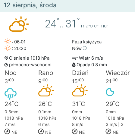
12 sierpnia, środa
°
°
24
..
31
mało chmur
: 06:01
Faza księżyca
: 20:20
Nów
Ciśnienie 1018 hPa
Wiatr 6 m/s
północno-wschodni
Opady 0.8 mm
Noc
Rano
Dzień
Wieczór
:00
:00
:00
:00
3
9
15
21
°
°
°
°
24
C
26
C
31
C
29
C
0.5mm
0.1mm
0mm
0mm
1018 hPa
1018 hPa
1018 hPa
1018 hPa
7 m/s
6 m/s
8 m/s
3 m/s | 3
NE
NE
NE
NE