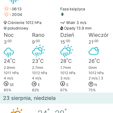
: 06:13
Faza księżyca
: 20:04
Ciśnienie 1012 hPa
Wiatr 3 m/s
południowy
Opady 13.9 mm
Noc
Rano
Dzień
Wieczór
:00
:00
:00
:00
3
9
15
21
°
°
°
°
24
C
23
C
28
C
26
C
2.9mm
2.7mm
1.7mm
0mm
1011 hPa
1012 hPa
1012 hPa
1012 hPa
4 m/s
4 m/s
3 m/s
2 m/s | 3
SE
E
S
N
85%
82%
67%
75%
23 sierpnia, niedziela
°
°