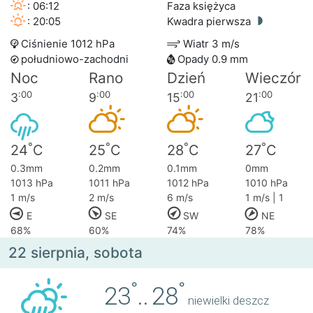
: 06:12
Faza księżyca
: 20:05
Kwadra pierwsza
Ciśnienie 1012 hPa
Wiatr 3 m/s
południowo-zachodni
Opady 0.9 mm
Noc
Rano
Dzień
Wieczór
:00
:00
:00
:00
3
9
15
21
°
°
°
°
24
C
25
C
28
C
27
C
0.3mm
0.2mm
0.1mm
0mm
1013 hPa
1011 hPa
1012 hPa
1010 hPa
1 m/s
2 m/s
6 m/s
1 m/s | 1
E
SE
SW
NE
68%
60%
74%
78%
22 sierpnia, sobota
°
°
23
..
28
niewielki deszcz