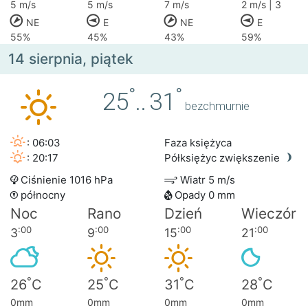
5 m/s
5 m/s
7 m/s
2 m/s | 3
NE
E
NE
E
55%
45%
43%
59%
14 sierpnia, piątek
°
°
25
..
31
bezchmurnie
: 06:03
Faza księżyca
: 20:17
Półksiężyc zwiększenie
Ciśnienie 1016 hPa
Wiatr 5 m/s
północny
Opady 0 mm
Noc
Rano
Dzień
Wieczór
:00
:00
:00
:00
3
9
15
21
°
°
°
°
26
C
25
C
31
C
28
C
0mm
0mm
0mm
0mm