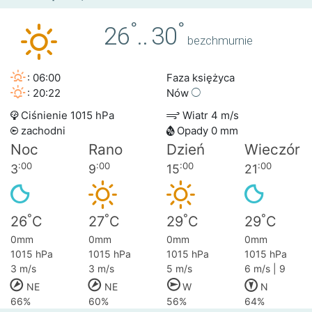
°
°
26
..
30
bezchmurnie
: 06:00
Faza księżyca
: 20:22
Nów
Ciśnienie 1015 hPa
Wiatr 4 m/s
zachodni
Opady 0 mm
Noc
Rano
Dzień
Wieczór
:00
:00
:00
:00
3
9
15
21
°
°
°
°
26
C
27
C
29
C
29
C
0mm
0mm
0mm
0mm
1015 hPa
1015 hPa
1015 hPa
1015 hPa
3 m/s
3 m/s
5 m/s
6 m/s | 9
NE
NE
W
N
66%
60%
56%
64%