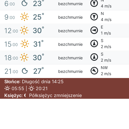
°
23
6
bezchmurnie
:00
4 m/s
N
°
25
9
bezchmurnie
:00
4 m/s
E
°
30
12
bezchmurnie
:00
1 m/s
S
°
31
15
bezchmurnie
:00
2 m/s
S
°
30
18
bezchmurnie
:00
2 m/s
NW
°
27
21
bezchmurnie
:00
2 m/s
Słońce
: Długość dnia 14:25
05:55 |
20:21
Księżyc
:
Półksiężyc zmniejszenie