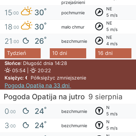
przejaśnieni
NE
°
30
15
pochmurnie
:00
5 m/s
NE
°
30
18
mało chmur
:00
5 m/s
NE
°
26
21
bezchmurnie
:00
4 m/s
Tydzień
10 dni
16 dni
Słońce
: Długość dnia 14:28
05:54 |
20:22
Księżyc
:
Półksiężyc zmniejszenie
Pogoda Opatija na 33 dni
Pogoda Opatija na jutro
9 sierpnia
N
°
24
0
bezchmurnie
:00
5 m/s
N
°
24
3
bezchmurnie
:00
5 m/s
N