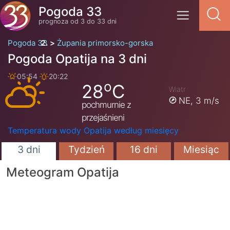
Pogoda 33
prognoza od 3 do 33 dni
Pogoda 33
Żupania primorsko-gorska
Pogoda Opatija na 3 dni
05:54
20:22
o
28
C
Wiatr
NE,
3 m/s
pochmurnie z
przejaśnieni
Temperatura wody Opatija według miesięcy
3 dni
Tydzień
16 dni
Miesiąc
Meteogram Opatija