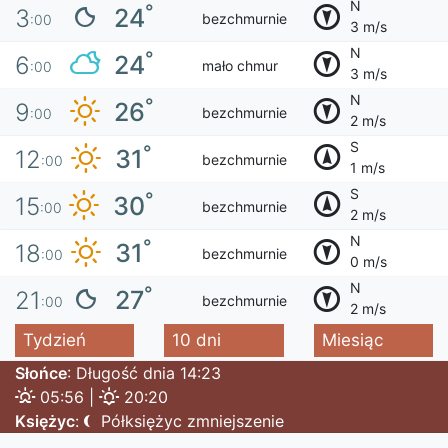
N
°
24
3
bezchmurnie
:00
3 m/s
N
°
24
6
mało chmur
:00
3 m/s
N
°
26
9
bezchmurnie
:00
2 m/s
S
°
31
12
bezchmurnie
:00
1 m/s
S
°
30
15
bezchmurnie
:00
2 m/s
N
°
31
18
bezchmurnie
:00
0 m/s
N
°
27
21
bezchmurnie
:00
2 m/s
Tydzień
10 dni
Miesiąc
Słońce
: Długość dnia 14:23
05:56 |
20:20
Księżyc
:
Półksiężyc zmniejszenie