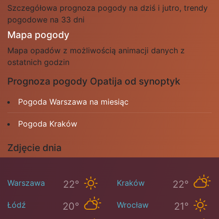
Szczegółowa prognoza pogody na dziś i jutro, trendy
pogodowe na 33 dni
Mapa pogody
Mapa opadów z możliwością animacji danych z
ostatnich godzin
Prognoza pogody Opatija od synoptyk
Pogoda Warszawa na miesiąc
Pogoda Kraków
Zdjęcie dnia
Warszawa
Kraków
22°
22°
Łódź
Wrocław
20°
21°