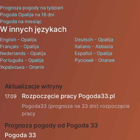
Prognoza pogody na tydzień
Pogoda Opatija na 16 dni
Pogoda na miesiąc
W innych językach
English - Opatija
Deutsch - Opatija
Français - Opatija
Italiano - Abbazia
Nederlands - Opatija
Español - Opatija
Português - Opatija
Русский - Опатия
Українська - Опатія
Aktualizacje witryny
Rozpoczęcie pracy Pogoda33.pl
17.09
Pogoda33 (prognoza na 33 dni) rozpoczęcie
pracy
Prognoza pogody od Pogoda 33
Pogoda 33