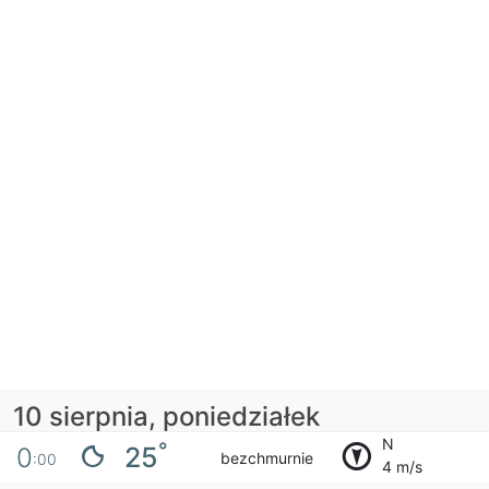
10 sierpnia, poniedziałek
N
°
25
0
bezchmurnie
:00
4 m/s