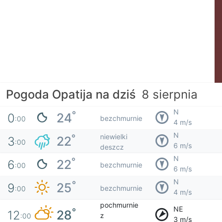
Pogoda Opatija na dziś
8 sierpnia
N
°
24
0
bezchmurnie
:00
4 m/s
N
niewielki
°
22
3
:00
6 m/s
deszcz
N
°
22
6
bezchmurnie
:00
6 m/s
N
°
25
9
bezchmurnie
:00
4 m/s
pochmurnie
NE
°
28
12
z
:00
3 m/s