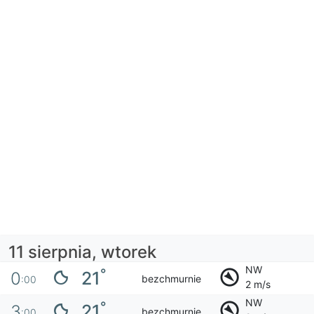
11 sierpnia, wtorek
NW
°
21
0
bezchmurnie
:00
2 m/s
NW
°
21
3
bezchmurnie
:00