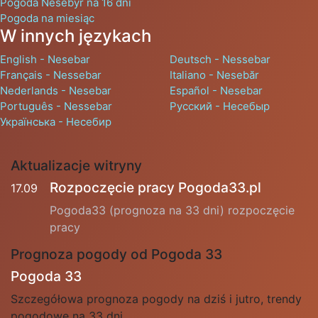
Pogoda Nesebyr na 16 dni
Pogoda na miesiąc
W innych językach
English - Nesebar
Deutsch - Nessebar
Français - Nessebar
Italiano - Nesebăr
Nederlands - Nesebar
Español - Nesebar
Português - Nessebar
Русский - Несебыр
Українська - Несебир
Aktualizacje witryny
Rozpoczęcie pracy Pogoda33.pl
17.09
Pogoda33 (prognoza na 33 dni) rozpoczęcie
pracy
Prognoza pogody od Pogoda 33
Pogoda 33
Szczegółowa prognoza pogody na dziś i jutro, trendy
pogodowe na 33 dni