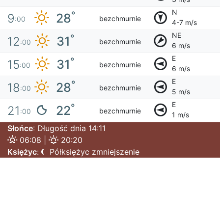
N
°
28
9
bezchmurnie
:00
4-7 m/s
NE
°
31
12
bezchmurnie
:00
6 m/s
E
°
31
15
bezchmurnie
:00
6 m/s
E
°
28
18
bezchmurnie
:00
5 m/s
E
°
22
21
bezchmurnie
:00
1 m/s
Słońce
: Długość dnia 14:11
06:08 |
20:20
Księżyc
:
Półksiężyc zmniejszenie