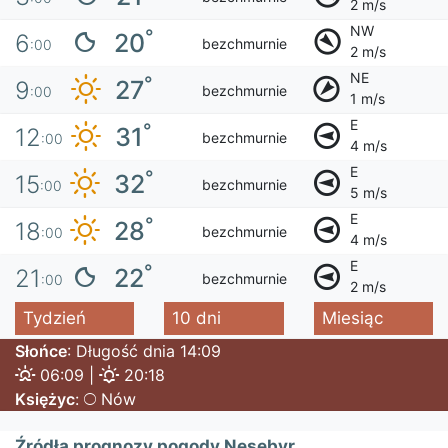
2 m/s
NW
°
20
6
bezchmurnie
:00
2 m/s
NE
°
27
9
bezchmurnie
:00
1 m/s
E
°
31
12
bezchmurnie
:00
4 m/s
E
°
32
15
bezchmurnie
:00
5 m/s
E
°
28
18
bezchmurnie
:00
4 m/s
E
°
22
21
bezchmurnie
:00
2 m/s
Tydzień
10 dni
Miesiąc
Słońce
: Długość dnia 14:09
06:09 |
20:18
Księżyc
:
Nów
Źródła prognozy pogody Nesebyr