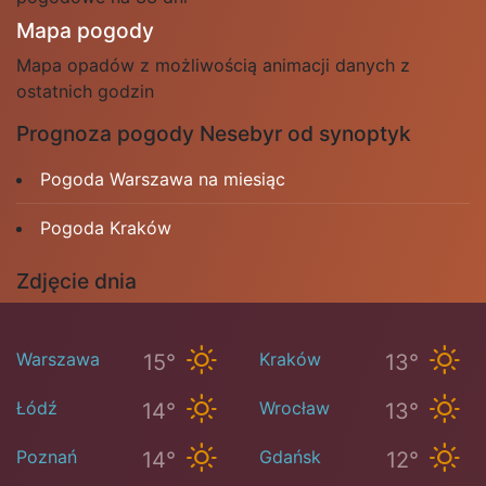
Mapa pogody
Mapa opadów z możliwością animacji danych z
ostatnich godzin
Prognoza pogody Nesebyr od synoptyk
Pogoda Warszawa na miesiąc
Pogoda Kraków
Zdjęcie dnia
Warszawa
Kraków
15°
13°
Łódź
Wrocław
14°
13°
Poznań
Gdańsk
14°
12°