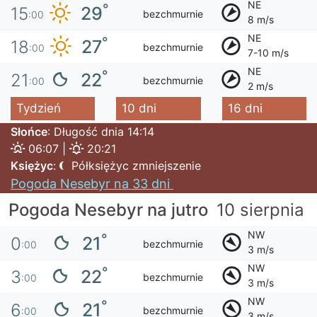
NE
°
29
15
bezchmurnie
:00
8 m/s
NE
°
27
18
bezchmurnie
:00
7-10 m/s
NE
°
22
21
bezchmurnie
:00
2 m/s
Tydzień
10 dni
16 dni
Słońce
: Długość dnia 14:14
06:07 |
20:21
Księżyc
:
Półksiężyc zmniejszenie
Pogoda Nesebyr na 33 dni
Pogoda Nesebyr na jutro
10 sierpnia
NW
°
21
0
bezchmurnie
:00
3 m/s
NW
°
22
3
bezchmurnie
:00
3 m/s
NW
°
21
6
bezchmurnie
:00
3 m/s