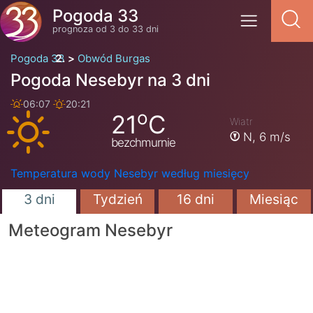
Pogoda 33
prognoza od 3 do 33 dni
Pogoda 33
Obwód Burgas
Pogoda Nesebyr na 3 dni
06:07
20:21
o
21
C
Wiatr
N,
6 m/s
bezchmurnie
Temperatura wody Nesebyr według miesięcy
3 dni
Tydzień
16 dni
Miesiąc
Meteogram Nesebyr