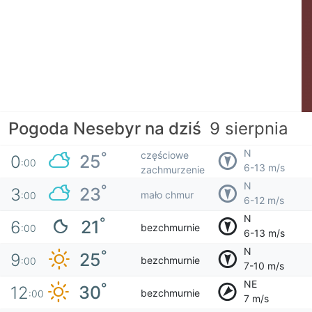
Pogoda Nesebyr na dziś
9 sierpnia
N
częściowe
°
25
0
:00
6-13 m/s
zachmurzenie
N
°
23
3
mało chmur
:00
6-12 m/s
N
°
21
6
bezchmurnie
:00
6-13 m/s
N
°
25
9
bezchmurnie
:00
7-10 m/s
NE
°
30
12
bezchmurnie
:00
7 m/s