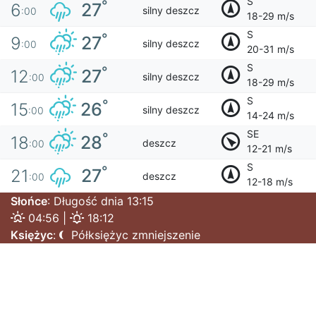
S
°
27
6
silny deszcz
:00
18-29 m/s
S
°
27
9
silny deszcz
:00
20-31 m/s
S
°
27
12
silny deszcz
:00
18-29 m/s
S
°
26
15
silny deszcz
:00
14-24 m/s
SE
°
28
18
deszcz
:00
12-21 m/s
S
°
27
21
deszcz
:00
12-18 m/s
Słońce
: Długość dnia 13:15
04:56 |
18:12
Księżyc
:
Półksiężyc zmniejszenie