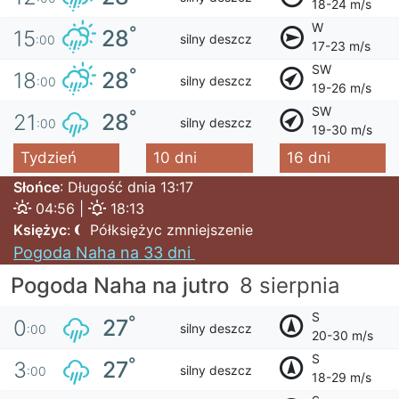
18-24 m/s
W
°
28
15
silny deszcz
:00
17-23 m/s
SW
°
28
18
silny deszcz
:00
19-26 m/s
SW
°
28
21
silny deszcz
:00
19-30 m/s
Tydzień
10 dni
16 dni
Słońce
: Długość dnia 13:17
04:56 |
18:13
Księżyc
:
Półksiężyc zmniejszenie
Pogoda Naha na 33 dni
Pogoda Naha na jutro
8 sierpnia
S
°
27
0
silny deszcz
:00
20-30 m/s
S
°
27
3
silny deszcz
:00
18-29 m/s