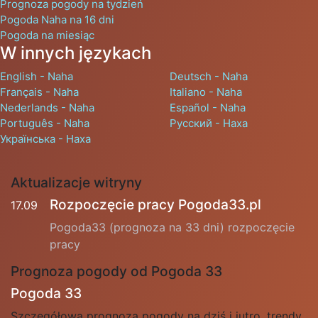
Prognoza pogody na tydzień
Pogoda Naha na 16 dni
Pogoda na miesiąc
W innych językach
English - Naha
Deutsch - Naha
Français - Naha
Italiano - Naha
Nederlands - Naha
Español - Naha
Português - Naha
Русский - Наха
Українська - Наха
Aktualizacje witryny
Rozpoczęcie pracy Pogoda33.pl
17.09
Pogoda33 (prognoza na 33 dni) rozpoczęcie
pracy
Prognoza pogody od Pogoda 33
Pogoda 33
Szczegółowa prognoza pogody na dziś i jutro, trendy