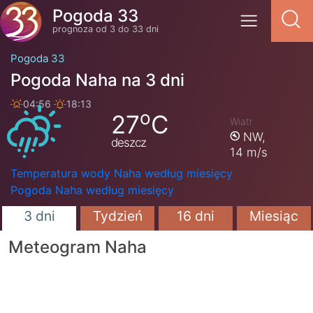
Pogoda 33
prognoza od 3 do 33 dni
Pogoda 33
Pogoda Naha na 3 dni
04:56
18:13
o
27
C
Wiatr
NW,
deszcz
14 m/s
Temperatura wody Naha według miesięcy
Pogoda Naha według miesięcy
3 dni
Tydzień
16 dni
Miesiąc
Meteogram Naha