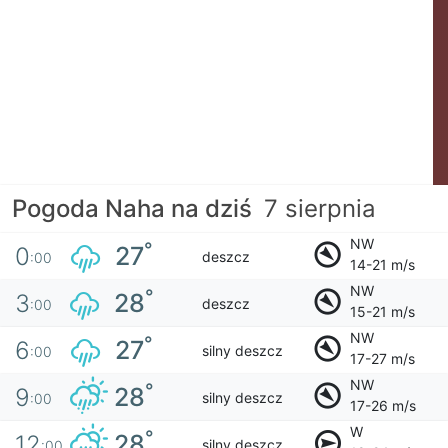
Pogoda Naha na dziś
7 sierpnia
NW
°
27
0
deszcz
:00
14-21 m/s
NW
°
28
3
deszcz
:00
15-21 m/s
NW
°
27
6
silny deszcz
:00
17-27 m/s
NW
°
28
9
silny deszcz
:00
17-26 m/s
W
°
28
12
silny deszcz
:00