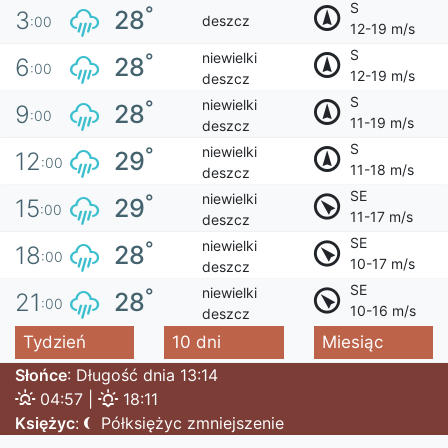
S
°
28
3
deszcz
:00
12-19 m/s
S
niewielki
°
28
6
:00
12-19 m/s
deszcz
S
niewielki
°
28
9
:00
11-19 m/s
deszcz
S
niewielki
°
29
12
:00
11-18 m/s
deszcz
SE
niewielki
°
29
15
:00
11-17 m/s
deszcz
SE
niewielki
°
28
18
:00
10-17 m/s
deszcz
SE
niewielki
°
28
21
:00
10-16 m/s
deszcz
Tydzień
10 dni
Miesiąc
Słońce
: Długość dnia 13:14
04:57 |
18:11
Księżyc
:
Półksiężyc zmniejszenie