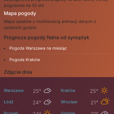
pogodowe na 33 dni
Mapa pogody
Mapa opadów z możliwością animacji danych z
ostatnich godzin
Prognoza pogody Naha od synoptyk
Pogoda Warszawa na miesiąc
Pogoda Kraków
Zdjęcie dnia
Warszawa
Kraków
25°
25°
Łódź
Wrocław
24°
21°
Poznań
Gdańsk