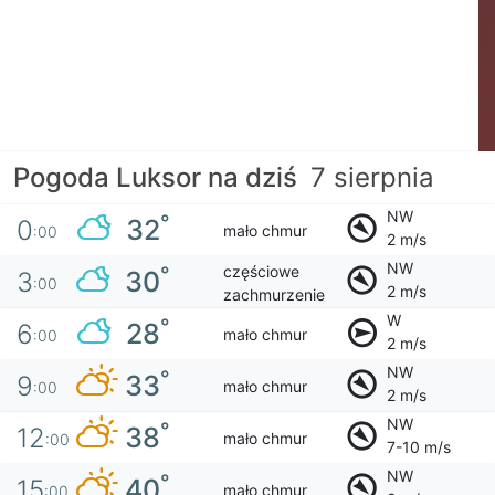
Pogoda Luksor na dziś
7 sierpnia
NW
°
32
0
mało chmur
:00
2 m/s
NW
częściowe
°
30
3
:00
2 m/s
zachmurzenie
W
°
28
6
mało chmur
:00
2 m/s
NW
°
33
9
mało chmur
:00
2 m/s
NW
°
38
12
mało chmur
:00
7-10 m/s
NW
°
40
15
mało chmur
:00