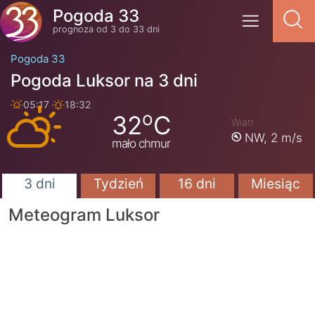
Pogoda 33
prognoza od 3 do 33 dni
Pogoda 33
Pogoda Luksor na 3 dni
05:17
18:32
o
32
C
Wiatr
NW,
2 m/s
mało chmur
3 dni
Tydzień
16 dni
Miesiąc
Meteogram Luksor