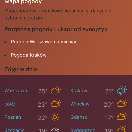
Mapa pogody
Mapa opadów z możliwością animacji danych z
ostatnich godzin
Prognoza pogody Luksor od synoptyk
Pogoda Warszawa na miesiąc
Pogoda Kraków
Zdjęcie dnia
Warszawa
Kraków
25°
21°
Łódź
Wrocław
23°
20°
Poznań
Gdańsk
22°
17°
Szczecin
Bydgoszcz
19°
19°