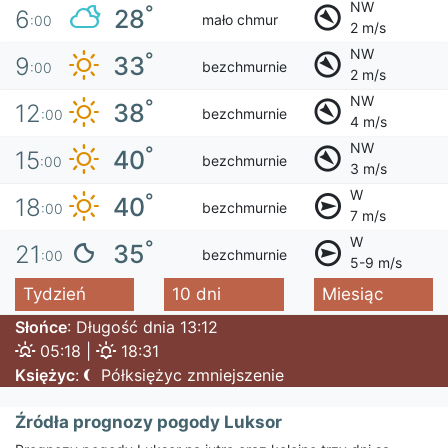
NW
°
28
6
mało chmur
:00
2 m/s
NW
°
33
9
bezchmurnie
:00
2 m/s
NW
°
38
12
bezchmurnie
:00
4 m/s
NW
°
40
15
bezchmurnie
:00
3 m/s
W
°
40
18
bezchmurnie
:00
7 m/s
W
°
35
21
bezchmurnie
:00
5-9 m/s
Tydzień
10 dni
Miesiąc
Słońce
: Długość dnia 13:12
05:18 |
18:31
Księżyc
:
Półksiężyc zmniejszenie
Źródła prognozy pogody Luksor