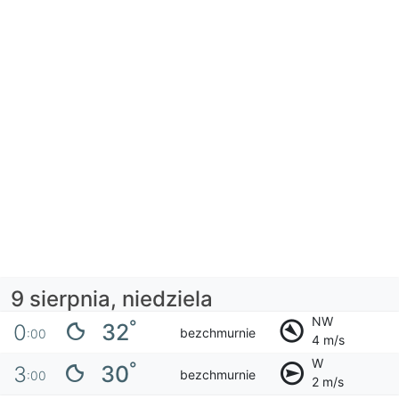
9 sierpnia, niedziela
NW
°
32
0
bezchmurnie
:00
4 m/s
W
°
30
3
bezchmurnie
:00
2 m/s