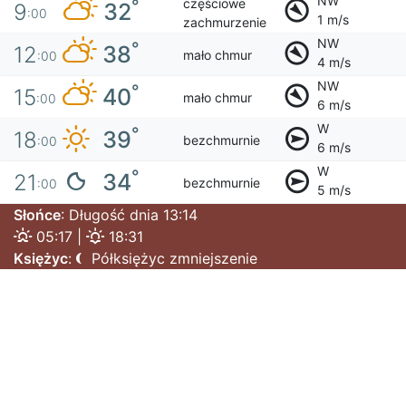
NW
częściowe
°
32
9
:00
1 m/s
zachmurzenie
NW
°
38
12
mało chmur
:00
4 m/s
NW
°
40
15
mało chmur
:00
6 m/s
W
°
39
18
bezchmurnie
:00
6 m/s
W
°
34
21
bezchmurnie
:00
5 m/s
Słońce
: Długość dnia 13:14
05:17 |
18:31
Księżyc
:
Półksiężyc zmniejszenie