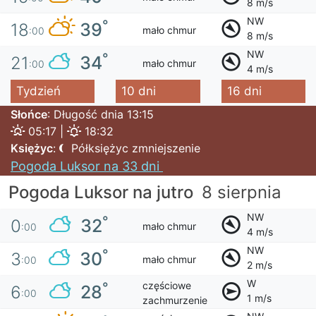
8 m/s
NW
°
39
18
mało chmur
:00
8 m/s
NW
°
34
21
mało chmur
:00
4 m/s
Tydzień
10 dni
16 dni
Słońce
: Długość dnia 13:15
05:17 |
18:32
Księżyc
:
Półksiężyc zmniejszenie
Pogoda Luksor na 33 dni
Pogoda Luksor na jutro
8 sierpnia
NW
°
32
0
mało chmur
:00
4 m/s
NW
°
30
3
mało chmur
:00
2 m/s
W
częściowe
°
28
6
:00
1 m/s
zachmurzenie