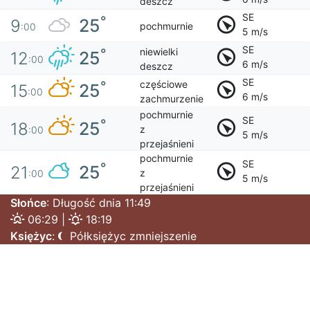
deszcz
SE
°
25
9
pochmurnie
:00
5 m/s
SE
niewielki
°
25
12
:00
6 m/s
deszcz
SE
częściowe
°
25
15
:00
6 m/s
zachmurzenie
pochmurnie
SE
°
25
18
z
:00
5 m/s
przejaśnieni
pochmurnie
SE
°
25
21
z
:00
5 m/s
przejaśnieni
Słońce
: Długość dnia 11:49
06:29 |
18:19
Księżyc
:
Półksiężyc zmniejszenie