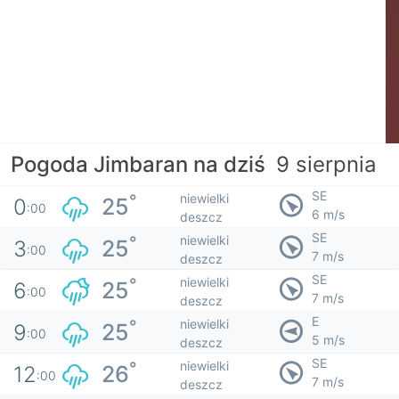
Pogoda Jimbaran na dziś
9 sierpnia
SE
niewielki
°
25
0
:00
6 m/s
deszcz
SE
niewielki
°
25
3
:00
7 m/s
deszcz
SE
niewielki
°
25
6
:00
7 m/s
deszcz
E
niewielki
°
25
9
:00
5 m/s
deszcz
SE
niewielki
°
26
12
:00
7 m/s
deszcz