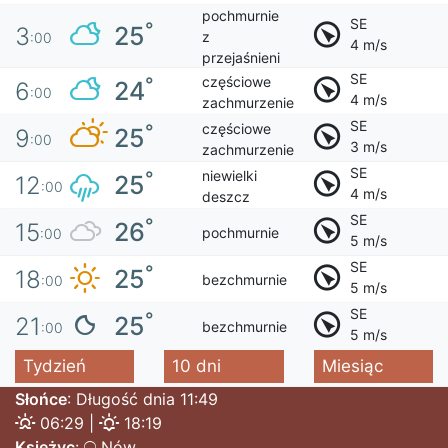
pochmurnie
SE
°
25
3
z
:00
4 m/s
przejaśnieni
SE
częściowe
°
24
6
:00
4 m/s
zachmurzenie
SE
częściowe
°
25
9
:00
3 m/s
zachmurzenie
SE
niewielki
°
25
12
:00
4 m/s
deszcz
SE
°
26
15
pochmurnie
:00
5 m/s
SE
°
25
18
bezchmurnie
:00
5 m/s
SE
°
25
21
bezchmurnie
:00
5 m/s
Tydzień
10 dni
Miesiąc
Słońce
: Długość dnia 11:49
06:29 |
18:19
Księżyc
:
Nów