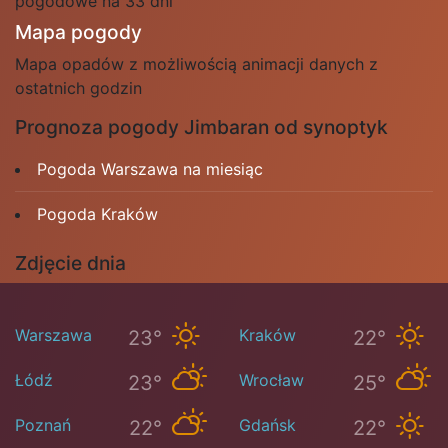
pogodowe na 33 dni
Mapa pogody
Mapa opadów z możliwością animacji danych z
ostatnich godzin
Prognoza pogody Jimbaran od synoptyk
Pogoda Warszawa na miesiąc
Pogoda Kraków
Zdjęcie dnia
Warszawa
Kraków
23°
22°
Łódź
Wrocław
23°
25°
Poznań
Gdańsk
22°
22°