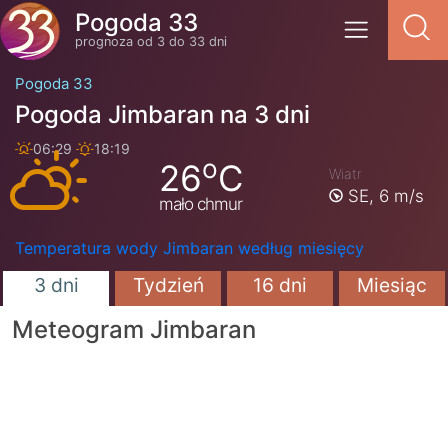
Pogoda 33
prognoza od 3 do 33 dni
Pogoda 33
Pogoda Jimbaran na 3 dni
06:29
18:19
o
26
C
Wiatr
SE,
6 m/s
mało chmur
Temperatura wody Jimbaran według miesięcy
3 dni
Tydzień
16 dni
Miesiąc
Meteogram Jimbaran