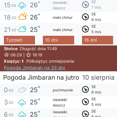
SE
niewielki
°
26
15
:00
7 m/s
deszcz
SE
°
26
18
mało chmur
:00
6 m/s
SE
°
25
21
mało chmur
:00
5 m/s
Tydzień
10 dni
16 dni
Słońce
: Długość dnia 11:49
06:29 |
18:19
Księżyc
:
Półksiężyc zmniejszenie
Pogoda Jimbaran na 33 dni
Pogoda Jimbaran na jutro
10 sierpnia
SE
°
25
0
pochmurnie
:00
6 m/s
SE
niewielki
°
25
3
:00
5 m/s
deszcz
SE
niewielki
°
25
6
:00
6 m/s