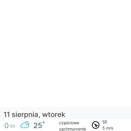
11 sierpnia, wtorek
SE
częściowe
°
25
0
:00
5 m/s
zachmurzenie