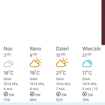
Noc
Rano
Dzień
Wieczór
:00
:00
:00
:00
3
9
15
21
°
°
°
°
16
C
19
C
21
C
17
C
0mm
0mm
0mm
0mm
1014 hPa
1014 hPa
1014 hPa
1014 hPa
4 m/s
4 m/s
7 m/s
5 m/s | 12
SW
SW
SW
SW
73%
66%
52%
79%