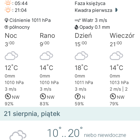
: 05:44
Faza księżyca
: 21:04
Kwadra pierwsza
Ciśnienie 1011 hPa
Wiatr 3 m/s
północny
Opady 0.1 mm
Noc
Rano
Dzień
Wieczór
:00
:00
:00
:00
3
9
15
21
°
°
°
°
12
C
14
C
18
C
14
C
0mm
0mm
0mm
0mm
1010 hPa
1010 hPa
1011 hPa
1013 hPa
3 m/s
3 m/s
3 m/s
2 m/s | 2
NW
NW
N
NW
92%
83%
59%
79%
21 sierpnia, piątek
°
°
10
..
20
niebo niewidoczne