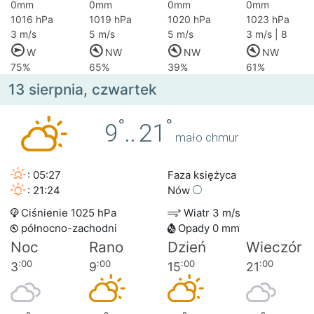
0mm
0mm
0mm
0mm
1016 hPa
1019 hPa
1020 hPa
1023 hPa
3 m/s
5 m/s
5 m/s
3 m/s | 8
W
NW
NW
NW
75%
65%
39%
61%
13 sierpnia, czwartek
°
°
9
..
21
mało chmur
: 05:27
Faza księżyca
: 21:24
Nów
Ciśnienie 1025 hPa
Wiatr 3 m/s
północno-zachodni
Opady 0 mm
Noc
Rano
Dzień
Wieczór
:00
:00
:00
:00
3
9
15
21