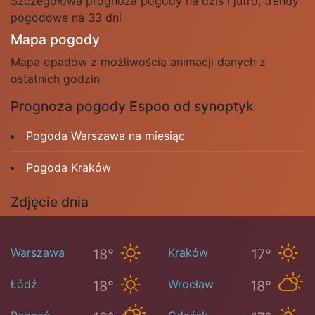
Szczegółowa prognoza pogody na dziś i jutro, trendy
pogodowe na 33 dni
Mapa pogody
Mapa opadów z możliwością animacji danych z
ostatnich godzin
Prognoza pogody Espoo od synoptyk
Pogoda Warszawa na miesiąc
Pogoda Kraków
Zdjęcie dnia
Warszawa
Kraków
18°
17°
Łódź
Wrocław
18°
18°