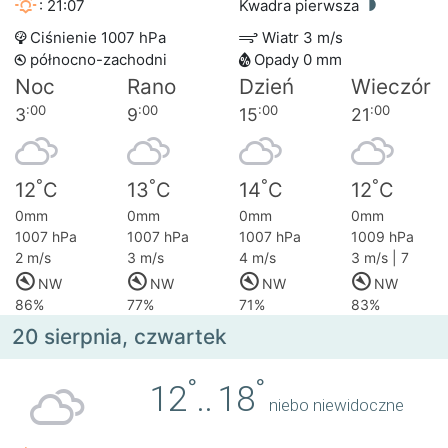
: 21:07
Kwadra pierwsza
Ciśnienie 1007 hPa
Wiatr 3 m/s
północno-zachodni
Opady 0 mm
Noc
Rano
Dzień
Wieczór
:00
:00
:00
:00
3
9
15
21
°
°
°
°
12
C
13
C
14
C
12
C
0mm
0mm
0mm
0mm
1007 hPa
1007 hPa
1007 hPa
1009 hPa
2 m/s
3 m/s
4 m/s
3 m/s | 7
NW
NW
NW
NW
86%
77%
71%
83%
20 sierpnia, czwartek
°
°
12
..
18
niebo niewidoczne