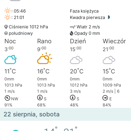
: 05:46
Faza księżyca
: 21:01
Kwadra pierwsza
Ciśnienie 1012 hPa
Wiatr 2 m/s
południowy
Opady 0 mm
Noc
Rano
Dzień
Wieczór
:00
:00
:00
:00
3
9
15
21
°
°
°
°
11
C
16
C
20
C
15
C
0mm
0mm
0mm
0mm
1013 hPa
1013 hPa
1012 hPa
1009 hPa
1 m/s
1 m/s
3 m/s
2 m/s | 6
NW
S
S
E
91%
68%
48%
84%
22 sierpnia, sobota
°
°