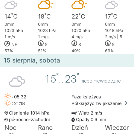
°
°
°
°
14
C
18
C
22
C
17
C
0mm
0mm
0mm
0mm
1023 hPa
1023 hPa
1020 hPa
1018 hPa
1 m/s
1 m/s
4 m/s
2 m/s | 5
NE
S
S
S
57%
51%
49%
69%
15 sierpnia, sobota
°
°
15
..
23
niebo niewidoczne
: 05:32
Faza księżyca
: 21:18
Półksiężyc zwiększenie
Ciśnienie 1014 hPa
Wiatr 2 m/s
północno-zachodni
Opady 0.9 mm
Noc
Rano
Dzień
Wieczór