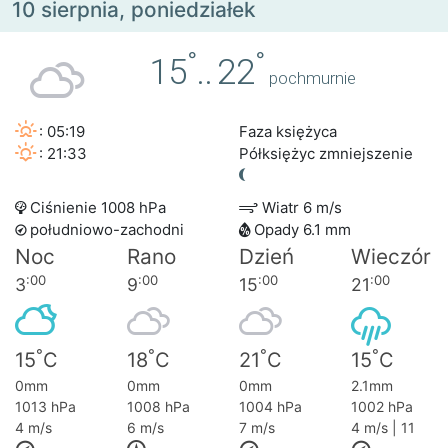
10 sierpnia, poniedziałek
°
°
15
..
22
pochmurnie
: 05:19
Faza księżyca
: 21:33
Półksiężyc zmniejszenie
Ciśnienie 1008 hPa
Wiatr 6 m/s
południowo-zachodni
Opady 6.1 mm
Noc
Rano
Dzień
Wieczór
:00
:00
:00
:00
3
9
15
21
°
°
°
°
15
C
18
C
21
C
15
C
0mm
0mm
0mm
2.1mm
1013 hPa
1008 hPa
1004 hPa
1002 hPa
4 m/s
6 m/s
7 m/s
4 m/s | 11