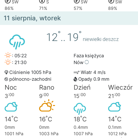
SW
S
SW
SW
86%
71%
57%
89%
11 sierpnia, wtorek
°
°
12
..
19
niewielki deszcz
: 05:22
Faza księżyca
: 21:30
Nów
Ciśnienie 1005 hPa
Wiatr 4 m/s
północno-zachodni
Opady 0.9 mm
Noc
Rano
Dzień
Wieczór
:00
:00
:00
:00
3
9
15
21
°
°
°
°
14
C
16
C
18
C
14
C
0mm
0mm
0.4mm
0.1mm
1001 hPa
1003 hPa
1007 hPa
1012 hPa