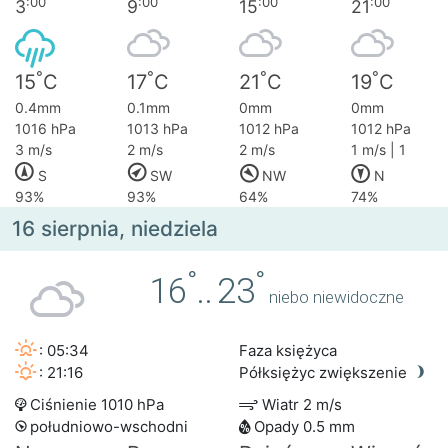
:00
:00
:00
:00
3
9
15
21
°
°
°
°
15
C
17
C
21
C
19
C
0.4mm
0.1mm
0mm
0mm
1016 hPa
1013 hPa
1012 hPa
1012 hPa
3 m/s
2 m/s
2 m/s
1 m/s | 1
S
SW
NW
N
93%
93%
64%
74%
16 sierpnia, niedziela
°
°
16
..
23
niebo niewidoczne
: 05:34
Faza księżyca
: 21:16
Półksiężyc zwiększenie
Ciśnienie 1010 hPa
Wiatr 2 m/s
południowo-wschodni
Opady 0.5 mm