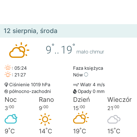
12 sierpnia, środa
°
°
9
..
19
mało chmur
: 05:24
Faza księżyca
: 21:27
Nów
Ciśnienie 1019 hPa
Wiatr 4 m/s
północno-zachodni
Opady 0 mm
Noc
Rano
Dzień
Wieczór
:00
:00
:00
:00
3
9
15
21
°
°
°
°
9
C
14
C
19
C
15
C