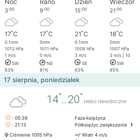
Noc
Rano
Dzień
Wieczór
:00
:00
:00
:00
3
9
15
21
°
°
°
°
17
C
17
C
21
C
18
C
0.1mm
0mm
0.1mm
0mm
1012 hPa
1011 hPa
1009 hPa
1007 hPa
1 m/s
0 m/s
3 m/s
3 m/s | 10
SW
NE
SE
SW
83%
81%
63%
85%
17 sierpnia, poniedziałek
°
°
14
..
20
niebo niewidoczne
: 05:36
Faza księżyca
: 21:13
Półksiężyc zwiększenie
Ciśnienie 1005 hPa
Wiatr 4 m/s