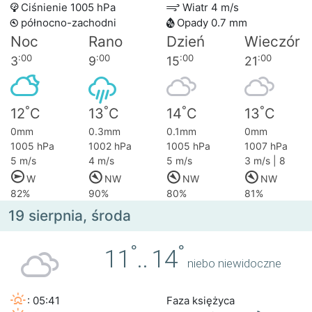
Ciśnienie 1005 hPa
Wiatr 4 m/s
północno-zachodni
Opady 0.7 mm
Noc
Rano
Dzień
Wieczór
:00
:00
:00
:00
3
9
15
21
°
°
°
°
12
C
13
C
14
C
13
C
0mm
0.3mm
0.1mm
0mm
1005 hPa
1002 hPa
1005 hPa
1007 hPa
5 m/s
4 m/s
5 m/s
3 m/s | 8
W
NW
NW
NW
82%
90%
80%
81%
19 sierpnia, środa
°
°
11
..
14
niebo niewidoczne
: 05:41
Faza księżyca