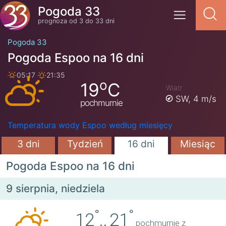
Pogoda 33
prognoza od 3 do 33 dni
Pogoda 33
Pogoda Espoo na 16 dni
05:17
21:35
o
19
C
Wiatr
SW,
4 m/s
pochmurnie
Temperatura wody Espoo według miesięcy
3 dni
Tydzień
16 dni
Miesiąc
Pogoda Espoo na 16 dni
9 sierpnia, niedziela
°
°
12
..
21
pochmurnie z