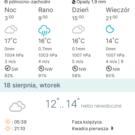
północno-zachodni
Opady 1.9 mm
Noc
Rano
Dzień
Wieczór
:00
:00
:00
:00
3
9
15
21
°
°
°
°
17
C
16
C
16
C
14
C
0mm
0.7mm
0.1mm
0mm
1004 hPa
1003 hPa
1007 hPa
1007 hPa
3 m/s
4 m/s
5 m/s
4 m/s | 9
SW
NW
NW
NW
82%
91%
58%
65%
18 sierpnia, wtorek
°
°
12
..
14
niebo niewidoczne
: 05:39
Faza księżyca
: 21:10
Kwadra pierwsza