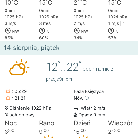
°
°
°
°
10
C
15
C
21
C
15
C
0mm
0mm
0mm
0mm
1025 hPa
1026 hPa
1025 hPa
1024 hPa
3 m/s
3 m/s
2 m/s
1 m/s | 1
NW
N
NW
N
86%
60%
34%
57%
14 sierpnia, piątek
°
°
12
..
22
pochmurnie z
przejaśnieni
: 05:29
Faza księżyca
: 21:21
Nów
Ciśnienie 1022 hPa
Wiatr 2 m/s
południowy
Opady 0 mm
Noc
Rano
Dzień
Wieczór
:00
:00
:00
:00
3
9
15
21