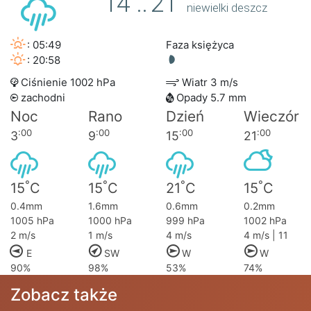
14
..
21
niewielki deszcz
: 05:49
Faza księżyca
: 20:58
Ciśnienie 1002 hPa
Wiatr 3 m/s
zachodni
Opady 5.7 mm
Noc
Rano
Dzień
Wieczór
:00
:00
:00
:00
3
9
15
21
°
°
°
°
15
C
15
C
21
C
15
C
0.4mm
1.6mm
0.6mm
0.2mm
1005 hPa
1000 hPa
999 hPa
1002 hPa
2 m/s
1 m/s
4 m/s
4 m/s | 11
E
SW
W
W
90%
98%
53%
74%
Zobacz także