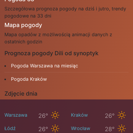
Szczegółowa prognoza pogody na dziś i jutro, trendy
pogodowe na 33 dni
Mapa pogody
Mapa opadów z możliwością animacji danych z
ostatnich godzin
Prognoza pogody Dili od synoptyk
Pogoda Warszawa na miesiąc
Pogoda Kraków
Zdjęcie dnia
Warszawa
Kraków
26°
26°
Łódź
Wrocław
26°
28°