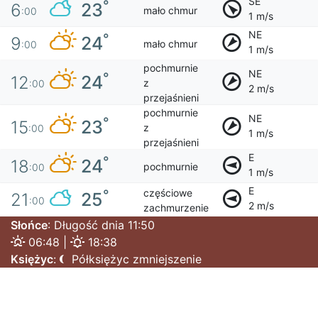
SE
°
23
6
mało chmur
:00
1 m/s
NE
°
24
9
mało chmur
:00
1 m/s
pochmurnie
NE
°
24
12
z
:00
2 m/s
przejaśnieni
pochmurnie
NE
°
23
15
z
:00
1 m/s
przejaśnieni
E
°
24
18
pochmurnie
:00
1 m/s
E
częściowe
°
25
21
:00
2 m/s
zachmurzenie
Słońce
: Długość dnia 11:50
06:48 |
18:38
Księżyc
:
Półksiężyc zmniejszenie