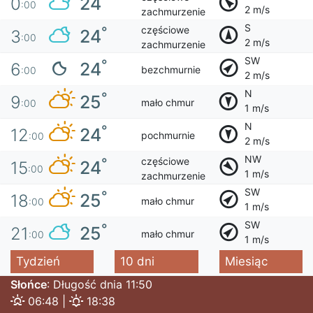
24
0
:00
2 m/s
zachmurzenie
S
częściowe
°
24
3
:00
2 m/s
zachmurzenie
SW
°
24
6
bezchmurnie
:00
2 m/s
N
°
25
9
mało chmur
:00
1 m/s
N
°
24
12
pochmurnie
:00
2 m/s
NW
częściowe
°
24
15
:00
1 m/s
zachmurzenie
SW
°
25
18
mało chmur
:00
1 m/s
SW
°
25
21
mało chmur
:00
1 m/s
Tydzień
10 dni
Miesiąc
Słońce
: Długość dnia 11:50
06:48 |
18:38