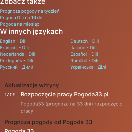
Zobacz także
Prognoza pogody na tydzień
Pogoda Dili na 16 dni
Pogoda na miesiąc
W innych językach
English - Dili
Deutsch - Dili
Français - Dili
Italiano - Dili
Nederlands - Dili
Español - Dili
Português - Díli
Română - Dili
Русский - Дили
Українська - Ділі
Aktualizacje witryny
Rozpoczęcie pracy Pogoda33.pl
17.09
Pogoda33 (prognoza na 33 dni) rozpoczęcie
pracy
Prognoza pogody od Pogoda 33
Pogoda 33