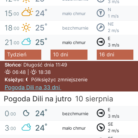
3 m/s
N
°
24
15
mało chmur
:00
1 m/s
NE
°
25
18
bezchmurnie
:00
2 m/s
E
°
25
21
mało chmur
:00
3 m/s
Tydzień
10 dni
16 dni
Słońce
: Długość dnia 11:49
06:48 |
18:38
Księżyc
:
Półksiężyc zmniejszenie
Pogoda Dili na 33 dni
Pogoda Dili na jutro
10 sierpnia
E
°
24
0
bezchmurnie
:00
3 m/s
SE
°
24
3
mało chmur
:00
2 m/s