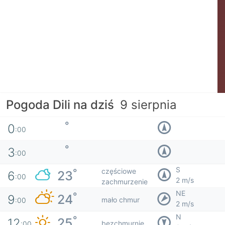
Pogoda Dili na dziś
9 sierpnia
°
0
:00
°
3
:00
S
częściowe
°
23
6
:00
2 m/s
zachmurzenie
NE
°
24
9
mało chmur
:00
2 m/s
N
°
25
12
bezchmurnie
:00