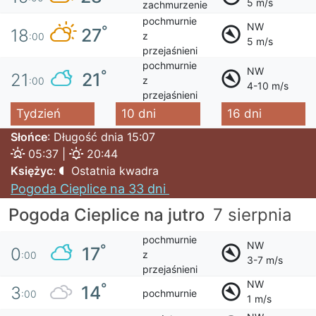
5 m/s
zachmurzenie
pochmurnie
NW
°
27
18
z
:00
5 m/s
przejaśnieni
pochmurnie
NW
°
21
21
z
:00
4-10 m/s
przejaśnieni
Tydzień
10 dni
16 dni
Słońce
: Długość dnia 15:07
05:37 |
20:44
Księżyc
:
Ostatnia kwadra
Pogoda Cieplice na 33 dni
Pogoda Cieplice na jutro
7 sierpnia
pochmurnie
NW
°
17
0
z
:00
3-7 m/s
przejaśnieni
NW
°
14
3
pochmurnie
:00
1 m/s