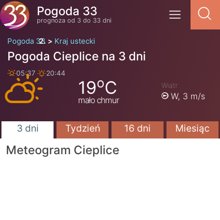
Pogoda 33
prognoza od 3 do 33 dni
Pogoda 33
Kraj ustecki
Pogoda Cieplice na 3 dni
05:37
20:44
o
19
C
Wiatr
W,
3 m/s
mało chmur
3 dni
Tydzień
16 dni
Miesiąc
Meteogram Cieplice