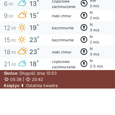
NW
częściowe
°
13
6
:00
2 m/s
zachmurzenie
N
°
15
9
mało chmur
:00
2 m/s
N
°
19
12
bezchmurnie
:00
3 m/s
N
°
23
15
bezchmurnie
:00
2 m/s
N
°
23
18
mało chmur
:00
3 m/s
N
częściowe
°
18
21
:00
2-5 m/s
zachmurzenie
Słońce
: Długość dnia 15:03
05:38 |
20:42
Księżyc
:
Ostatnia kwadra