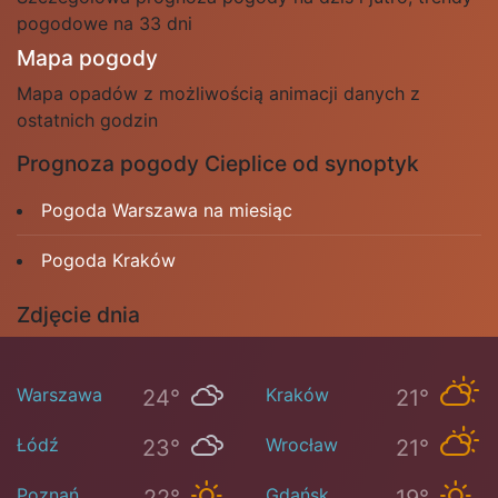
pogodowe na 33 dni
Mapa pogody
Mapa opadów z możliwością animacji danych z
ostatnich godzin
Prognoza pogody Cieplice od synoptyk
Pogoda Warszawa na miesiąc
Pogoda Kraków
Zdjęcie dnia
Warszawa
Kraków
24°
21°
Łódź
Wrocław
23°
21°
Poznań
Gdańsk