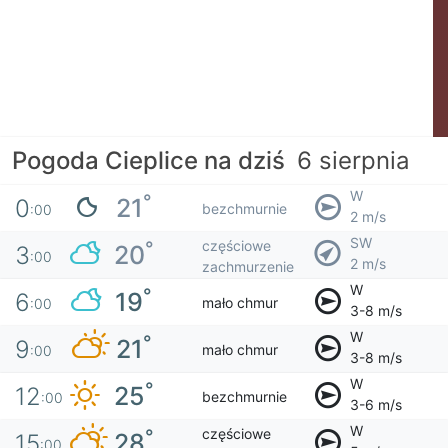
Pogoda Cieplice na dziś
6 sierpnia
W
°
21
0
bezchmurnie
:00
2 m/s
SW
częściowe
°
20
3
:00
2 m/s
zachmurzenie
W
°
19
6
mało chmur
:00
3-8 m/s
W
°
21
9
mało chmur
:00
3-8 m/s
W
°
25
12
bezchmurnie
:00
3-6 m/s
W
częściowe
°
28
15
:00