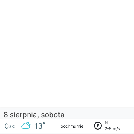
8 sierpnia, sobota
N
°
13
0
pochmurnie
:00
2-6 m/s