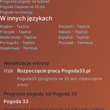
Prognoza pogody na tydzień
Pogoda Cieplice na 16 dni
Pogoda na miesiąc
W innych językach
English - Teplice
Deutsch - Teplice
Français - Teplice
Italiano - Teplice
Nederlands - Teplice
Español - Teplice
Português - Teplice
Русский - Теплице
Українська - Тепліце
Aktualizacje witryny
Rozpoczęcie pracy Pogoda33.pl
17.09
Pogoda33 (prognoza na 33 dni) rozpoczęcie
pracy
Prognoza pogody od Pogoda 33
Pogoda 33
Szczegółowa prognoza pogody na dziś i jutro, trendy