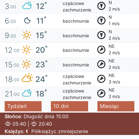
N
częściowe
°
12
3
:00
2 m/s
zachmurzenie
N
°
11
6
bezchmurnie
:00
1 m/s
N
°
15
9
bezchmurnie
:00
2 m/s
NE
°
20
12
bezchmurnie
:00
2 m/s
NE
°
23
15
bezchmurnie
:00
2 m/s
NE
częściowe
°
24
18
:00
3 m/s
zachmurzenie
NE
częściowe
°
18
21
:00
2 m/s
zachmurzenie
Tydzień
10 dni
Miesiąc
Słońce
: Długość dnia 15:00
05:40 |
20:40
Księżyc
:
Półksiężyc zmniejszenie