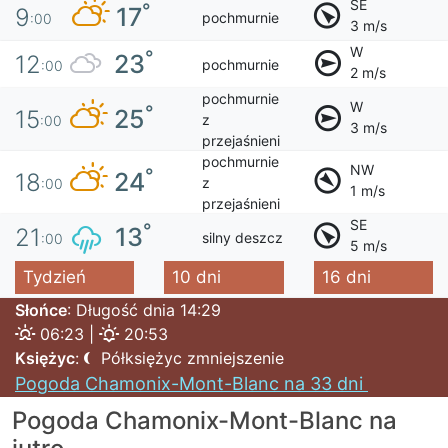
SE
°
17
9
pochmurnie
:00
3 m/s
W
°
23
12
pochmurnie
:00
2 m/s
pochmurnie
W
°
25
15
z
:00
3 m/s
przejaśnieni
pochmurnie
NW
°
24
18
z
:00
1 m/s
przejaśnieni
SE
°
13
21
silny deszcz
:00
5 m/s
Tydzień
10 dni
16 dni
Słońce
: Długość dnia 14:29
06:23 |
20:53
Księżyc
:
Półksiężyc zmniejszenie
Pogoda Chamonix-Mont-Blanc na 33 dni
Pogoda Chamonix-Mont-Blanc na