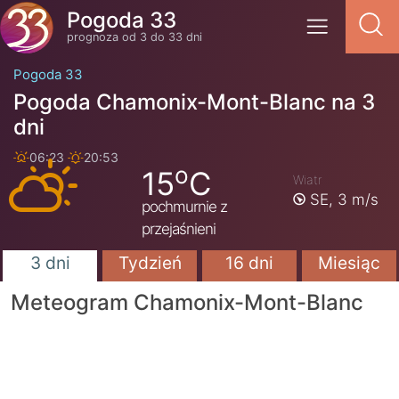
Pogoda 33
prognoza od 3 do 33 dni
Pogoda 33
Pogoda Chamonix-Mont-Blanc na 3
dni
06:23
20:53
o
15
C
Wiatr
SE,
3 m/s
pochmurnie z
przejaśnieni
3 dni
Tydzień
16 dni
Miesiąc
Meteogram Chamonix-Mont-Blanc