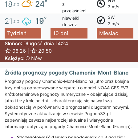
NW
°
24
18
z
:00
3 m/s
przejaśnieni
SW
niewielki
°
19
21
:00
2 m/s
deszcz
Tydzień
10 dni
Miesiąc
Słońce
: Długość dnia 14:24
06:26 |
20:50
Księżyc
:
Nów
Źródła prognozy pogody Chamonix-Mont-Blanc
Prognozy pogody Chamonix-Mont-Blanc na jutro oraz kolejne
trzy dni są opracowywane w oparciu o model NOAA GFS FV3.
Krótkoterminowe prognozy numeryczne – obejmujące dzisiaj,
jutro i trzy kolejne dni – charakteryzują się najwyższą
dokładnością w porównaniu z prognozami długoterminowymi.
Systematyczne aktualizacje w serwisie Pogoda33.pl
zapewniają zawsze najbardziej aktualne i wiarygodne
informacje dotyczące pogody Chamonix-Mont-Blanc (Francja).
Szczegółowość danych pogodowych:
co 3 godziny.