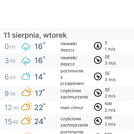
11 sierpnia, wtorek
S
niewielki
°
16
0
:00
1 m/s
deszcz
SE
niewielki
°
16
3
:00
3 m/s
deszcz
pochmurnie
SE
°
14
6
z
:00
3 m/s
przejaśnieni
SE
częściowe
°
17
9
:00
2 m/s
zachmurzenie
NW
°
22
12
mało chmur
:00
2 m/s
NW
częściowe
°
24
15
:00
2 m/s
zachmurzenie
pochmurnie