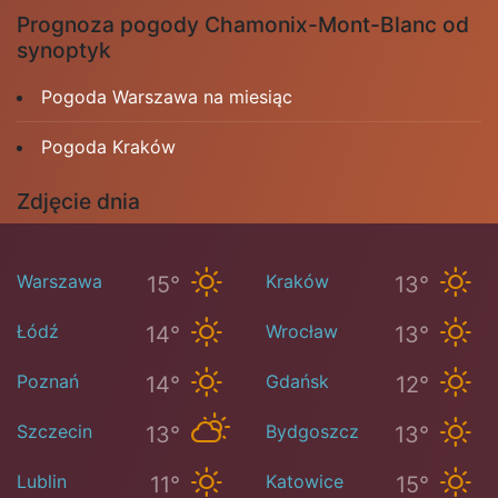
Prognoza pogody Chamonix-Mont-Blanc od
synoptyk
Pogoda Warszawa na miesiąc
Pogoda Kraków
Zdjęcie dnia
Warszawa
Kraków
15°
13°
Łódź
Wrocław
14°
13°
Poznań
Gdańsk
14°
12°
Szczecin
Bydgoszcz
13°
13°
Lublin
Katowice
11°
15°