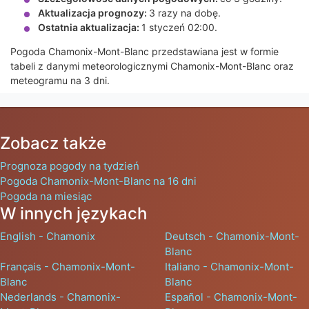
Aktualizacja prognozy:
3 razy na dobę.
Ostatnia aktualizacja:
1 styczeń 02:00.
Pogoda Chamonix-Mont-Blanc przedstawiana jest w formie
tabeli z danymi meteorologicznymi Chamonix-Mont-Blanc oraz
meteogramu na 3 dni.
Zobacz także
Prognoza pogody na tydzień
Pogoda Chamonix-Mont-Blanc na 16 dni
Pogoda na miesiąc
W innych językach
English - Chamonix
Deutsch - Chamonix-Mont-
Blanc
Français - Chamonix-Mont-
Italiano - Chamonix-Mont-
Blanc
Blanc
Nederlands - Chamonix-
Español - Chamonix-Mont-