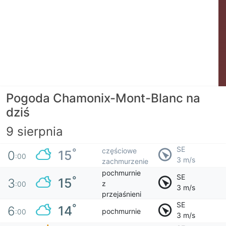
Pogoda Chamonix-Mont-Blanc na
dziś
9 sierpnia
SE
częściowe
°
15
0
:00
3 m/s
zachmurzenie
pochmurnie
SE
°
15
3
z
:00
3 m/s
przejaśnieni
SE
°
14
6
pochmurnie
:00
3 m/s