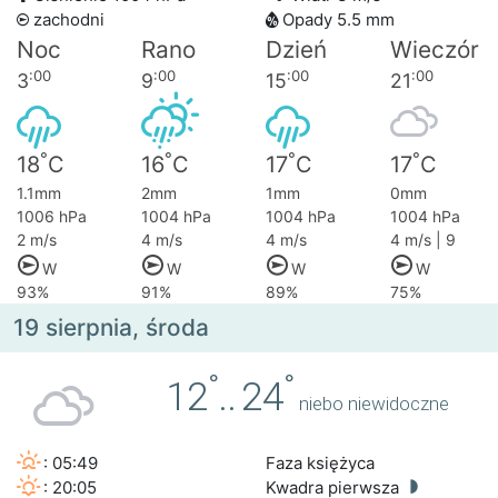
zachodni
Opady 5.5 mm
Noc
Rano
Dzień
Wieczór
:00
:00
:00
:00
3
9
15
21
°
°
°
°
18
C
16
C
17
C
17
C
1.1mm
2mm
1mm
0mm
1006 hPa
1004 hPa
1004 hPa
1004 hPa
2 m/s
4 m/s
4 m/s
4 m/s | 9
W
W
W
W
93%
91%
89%
75%
19 sierpnia, środa
°
°
12
..
24
niebo niewidoczne
: 05:49
Faza księżyca
: 20:05
Kwadra pierwsza