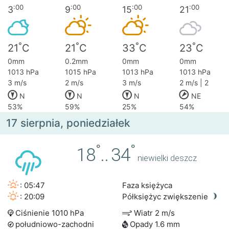
:00
:00
:00
:00
3
9
15
21
°
°
°
°
21
C
21
C
33
C
23
C
0mm
0.2mm
0mm
0mm
1013 hPa
1015 hPa
1013 hPa
1013 hPa
3 m/s
2 m/s
3 m/s
2 m/s | 2
N
N
N
NE
53%
59%
25%
54%
17 sierpnia, poniedziałek
°
°
18
..
34
niewielki deszcz
: 05:47
Faza księżyca
: 20:09
Półksiężyc zwiększenie
Ciśnienie 1010 hPa
Wiatr 2 m/s
południowo-zachodni
Opady 1.6 mm