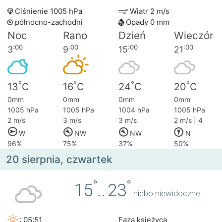
Ciśnienie 1005 hPa
Wiatr 2 m/s
północno-zachodni
Opady 0 mm
Noc
Rano
Dzień
Wieczór
:00
:00
:00
:00
3
9
15
21
°
°
°
°
13
C
16
C
24
C
20
C
0mm
0mm
0mm
0mm
1005 hPa
1005 hPa
1004 hPa
1005 hPa
2 m/s
3 m/s
3 m/s
2 m/s | 4
W
NW
NW
N
96%
75%
37%
50%
20 sierpnia, czwartek
°
°
15
..
23
niebo niewidoczne
: 05:51
Faza księżyca