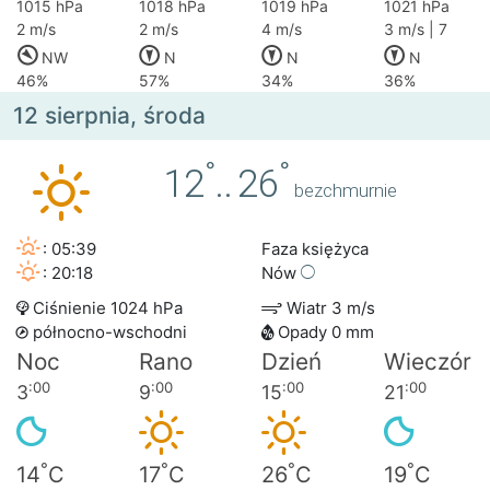
1015 hPa
1018 hPa
1019 hPa
1021 hPa
2 m/s
2 m/s
4 m/s
3 m/s | 7
NW
N
N
N
46%
57%
34%
36%
12 sierpnia, środa
°
°
12
..
26
bezchmurnie
: 05:39
Faza księżyca
: 20:18
Nów
Ciśnienie 1024 hPa
Wiatr 3 m/s
północno-wschodni
Opady 0 mm
Noc
Rano
Dzień
Wieczór
:00
:00
:00
:00
3
9
15
21
°
°
°
°
14
C
17
C
26
C
19
C