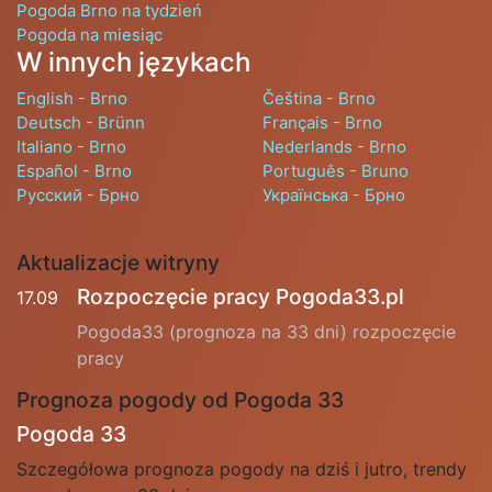
Pogoda Brno na tydzień
Pogoda na miesiąc
W innych językach
English - Brno
Čeština - Brno
Deutsch - Brünn
Français - Brno
Italiano - Brno
Nederlands - Brno
Español - Brno
Português - Bruno
Русский - Брно
Українська - Брно
Aktualizacje witryny
Rozpoczęcie pracy Pogoda33.pl
17.09
Pogoda33 (prognoza na 33 dni) rozpoczęcie
pracy
Prognoza pogody od Pogoda 33
Pogoda 33
Szczegółowa prognoza pogody na dziś i jutro, trendy