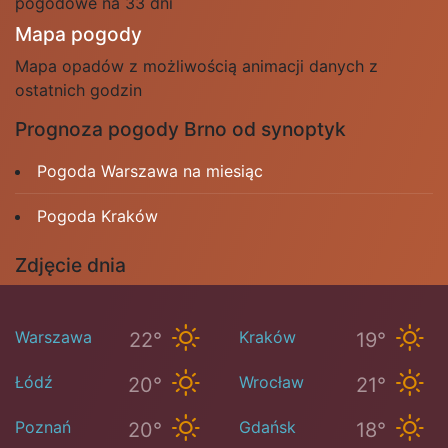
pogodowe na 33 dni
Mapa pogody
Mapa opadów z możliwością animacji danych z
ostatnich godzin
Prognoza pogody Brno od synoptyk
Pogoda Warszawa na miesiąc
Pogoda Kraków
Zdjęcie dnia
Warszawa
Kraków
22°
19°
Łódź
Wrocław
20°
21°
Poznań
Gdańsk
20°
18°