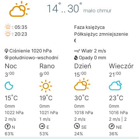
°
°
14
..
30
mało chmur
: 05:35
Faza księżyca
: 20:23
Półksiężyc zmniejszenie
Ciśnienie 1020 hPa
Wiatr 2 m/s
południowo-wschodni
Opady 0 mm
Noc
Rano
Dzień
Wieczór
:00
:00
:00
:00
3
9
15
21
°
°
°
°
15
C
19
C
30
C
23
C
0mm
0mm
0mm
0mm
1022 hPa
1021 hPa
1018 hPa
1016 hPa
2 m/s
1 m/s
2 m/s
2 m/s | 2
N
E
SE
NE
63%
53%
24%
36%