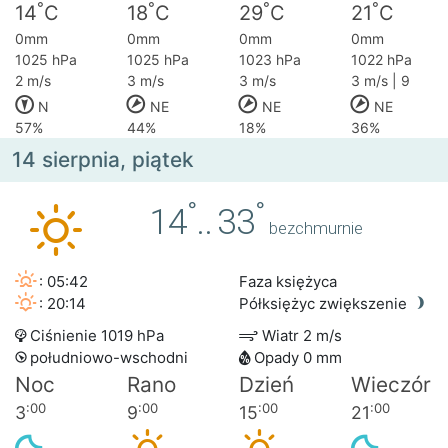
°
°
°
°
14
C
18
C
29
C
21
C
0mm
0mm
0mm
0mm
1025 hPa
1025 hPa
1023 hPa
1022 hPa
2 m/s
3 m/s
3 m/s
3 m/s | 9
N
NE
NE
NE
57%
44%
18%
36%
14 sierpnia, piątek
°
°
14
..
33
bezchmurnie
: 05:42
Faza księżyca
: 20:14
Półksiężyc zwiększenie
Ciśnienie 1019 hPa
Wiatr 2 m/s
południowo-wschodni
Opady 0 mm
Noc
Rano
Dzień
Wieczór
:00
:00
:00
:00
3
9
15
21