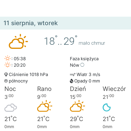
11 sierpnia, wtorek
°
°
18
..
29
mało chmur
: 05:38
Faza księżyca
: 20:20
Nów
Ciśnienie 1018 hPa
Wiatr 3 m/s
północny
Opady 0 mm
Noc
Rano
Dzień
Wieczór
:00
:00
:00
:00
3
9
15
21
°
°
°
°
21
C
21
C
29
C
21
C
0mm
0mm
0mm
0mm