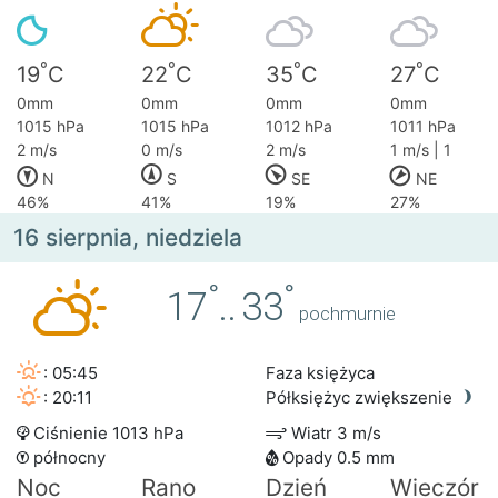
°
°
°
°
19
C
22
C
35
C
27
C
0mm
0mm
0mm
0mm
1015 hPa
1015 hPa
1012 hPa
1011 hPa
2 m/s
0 m/s
2 m/s
1 m/s | 1
N
S
SE
NE
46%
41%
19%
27%
16 sierpnia, niedziela
°
°
17
..
33
pochmurnie
: 05:45
Faza księżyca
: 20:11
Półksiężyc zwiększenie
Ciśnienie 1013 hPa
Wiatr 3 m/s
północny
Opady 0.5 mm
Noc
Rano
Dzień
Wieczór