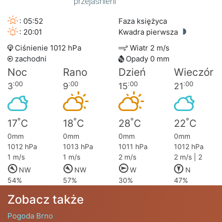
przejaśnieni
: 05:52
Faza księżyca
: 20:01
Kwadra pierwsza
Ciśnienie 1012 hPa
Wiatr 2 m/s
zachodni
Opady 0 mm
Noc
Rano
Dzień
Wieczór
:00
:00
:00
:00
3
9
15
21
°
°
°
°
17
C
18
C
28
C
22
C
0mm
0mm
0mm
0mm
1012 hPa
1013 hPa
1011 hPa
1012 hPa
1 m/s
1 m/s
2 m/s
2 m/s | 2
NW
NW
W
N
54%
57%
30%
47%
Zobacz także
Pogoda Brno