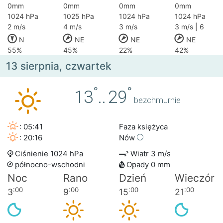
0mm
0mm
0mm
0mm
1024 hPa
1025 hPa
1024 hPa
1024 hPa
2 m/s
4 m/s
3 m/s
3 m/s | 6
N
NE
NE
NE
55%
45%
22%
42%
13 sierpnia, czwartek
°
°
13
..
29
bezchmurnie
: 05:41
Faza księżyca
: 20:16
Nów
Ciśnienie 1024 hPa
Wiatr 3 m/s
północno-wschodni
Opady 0 mm
Noc
Rano
Dzień
Wieczór
:00
:00
:00
:00
3
9
15
21