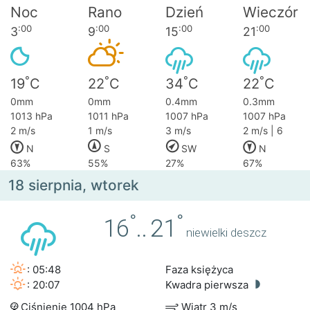
Noc
Rano
Dzień
Wieczór
:00
:00
:00
:00
3
9
15
21
°
°
°
°
19
C
22
C
34
C
22
C
0mm
0mm
0.4mm
0.3mm
1013 hPa
1011 hPa
1007 hPa
1007 hPa
2 m/s
1 m/s
3 m/s
2 m/s | 6
N
S
SW
N
63%
55%
27%
67%
18 sierpnia, wtorek
°
°
16
..
21
niewielki deszcz
: 05:48
Faza księżyca
: 20:07
Kwadra pierwsza
Ciśnienie 1004 hPa
Wiatr 3 m/s