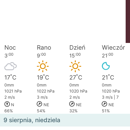
Noc
Rano
Dzień
Wieczór
:00
:00
:00
:00
3
9
15
21
°
°
°
°
17
C
19
C
27
C
21
C
0mm
0mm
0mm
0mm
1021 hPa
1022 hPa
1020 hPa
1020 hPa
2 m/s
3 m/s
2 m/s
3 m/s | 7
N
NE
NE
NE
66%
54%
32%
51%
9 sierpnia, niedziela