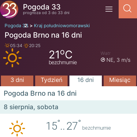
Pogoda 33
prognoza od 3 do 33 dni
Pogoda 33
Kraj południowomorawski
Pogoda Brno na 16 dni
05:34
20:25
o
21
C
Wiatr
NE,
3 m/s
bezchmurnie
3 dni
Tydzień
16 dni
Miesiąc
Pogoda Brno na 16 dni
8 sierpnia, sobota
°
°
15
..
27
bezchmurnie