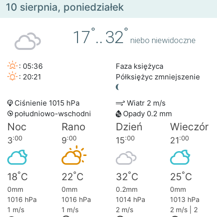
10 sierpnia, poniedziałek
°
°
17
..
32
niebo niewidoczne
: 05:36
Faza księżyca
: 20:21
Półksiężyc zmniejszenie
Ciśnienie 1015 hPa
Wiatr 2 m/s
południowo-wschodni
Opady 0.2 mm
Noc
Rano
Dzień
Wieczór
:00
:00
:00
:00
3
9
15
21
°
°
°
°
18
C
22
C
32
C
25
C
0mm
0mm
0.2mm
0mm
1016 hPa
1016 hPa
1014 hPa
1013 hPa
1 m/s
1 m/s
2 m/s
2 m/s | 2