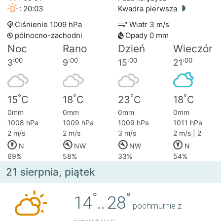
: 20:03
Kwadra pierwsza
Ciśnienie 1009 hPa
Wiatr 3 m/s
północno-zachodni
Opady 0 mm
Noc
Rano
Dzień
Wieczór
:00
:00
:00
:00
3
9
15
21
°
°
°
°
15
C
18
C
23
C
18
C
0mm
0mm
0mm
0mm
1008 hPa
1009 hPa
1009 hPa
1011 hPa
2 m/s
2 m/s
3 m/s
2 m/s | 2
N
NW
NW
N
69%
58%
33%
54%
21 sierpnia, piątek
°
°
14
..
28
pochmurnie z