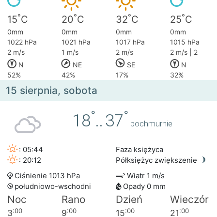
°
°
°
°
15
C
20
C
32
C
25
C
0mm
0mm
0mm
0mm
1022 hPa
1021 hPa
1017 hPa
1015 hPa
2 m/s
1 m/s
2 m/s
2 m/s | 2
N
NE
SE
N
52%
42%
17%
32%
15 sierpnia, sobota
°
°
18
..
37
pochmurnie
: 05:44
Faza księżyca
: 20:12
Półksiężyc zwiększenie
Ciśnienie 1013 hPa
Wiatr 1 m/s
południowo-wschodni
Opady 0 mm
Noc
Rano
Dzień
Wieczór
:00
:00
:00
:00
3
9
15
21