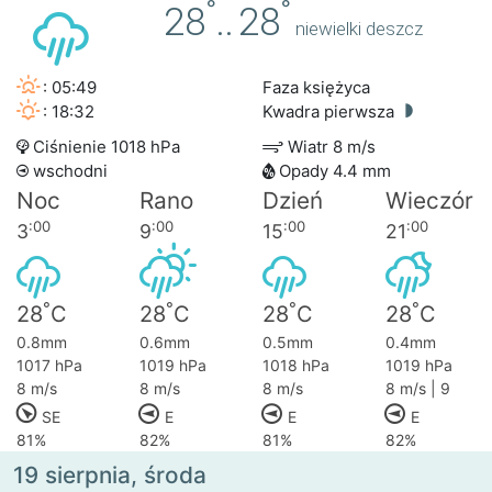
°
°
28
..
28
niewielki deszcz
: 05:49
Faza księżyca
: 18:32
Kwadra pierwsza
Ciśnienie 1018 hPa
Wiatr 8 m/s
wschodni
Opady 4.4 mm
Noc
Rano
Dzień
Wieczór
:00
:00
:00
:00
3
9
15
21
°
°
°
°
28
C
28
C
28
C
28
C
0.8mm
0.6mm
0.5mm
0.4mm
1017 hPa
1019 hPa
1018 hPa
1019 hPa
8 m/s
8 m/s
8 m/s
8 m/s | 9
SE
E
E
E
81%
82%
81%
82%
19 sierpnia, środa