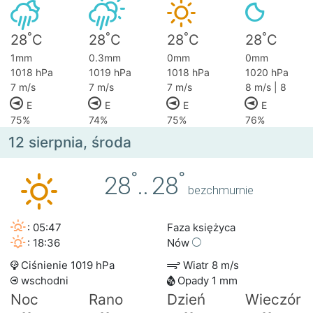
°
°
°
°
28
C
28
C
28
C
28
C
1mm
0.3mm
0mm
0mm
1018 hPa
1019 hPa
1018 hPa
1020 hPa
7 m/s
7 m/s
7 m/s
8 m/s | 8
E
E
E
E
75%
74%
75%
76%
12 sierpnia, środa
°
°
28
..
28
bezchmurnie
: 05:47
Faza księżyca
: 18:36
Nów
Ciśnienie 1019 hPa
Wiatr 8 m/s
wschodni
Opady 1 mm
Noc
Rano
Dzień
Wieczór