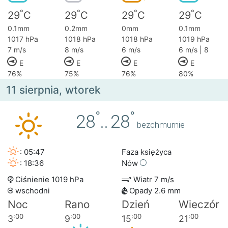
°
°
°
°
29
C
29
C
29
C
29
C
0.1mm
0.2mm
0mm
0.1mm
1017 hPa
1018 hPa
1018 hPa
1019 hPa
7 m/s
8 m/s
6 m/s
6 m/s | 8
E
E
E
E
76%
75%
76%
80%
11 sierpnia, wtorek
°
°
28
..
28
bezchmurnie
: 05:47
Faza księżyca
: 18:36
Nów
Ciśnienie 1019 hPa
Wiatr 7 m/s
wschodni
Opady 2.6 mm
Noc
Rano
Dzień
Wieczór
:00
:00
:00
:00
3
9
15
21