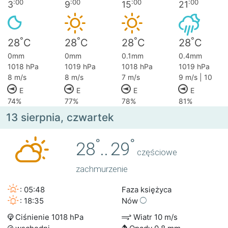
:00
:00
:00
:00
3
9
15
21
°
°
°
°
28
C
28
C
28
C
28
C
0mm
0mm
0.1mm
0.4mm
1018 hPa
1019 hPa
1018 hPa
1019 hPa
8 m/s
8 m/s
7 m/s
9 m/s | 10
E
E
E
E
74%
77%
78%
81%
13 sierpnia, czwartek
°
°
28
..
29
częściowe
zachmurzenie
: 05:48
Faza księżyca
: 18:35
Nów
Ciśnienie 1018 hPa
Wiatr 10 m/s