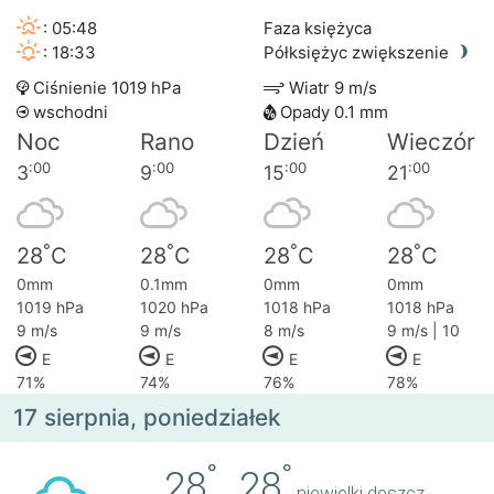
: 05:48
Faza księżyca
: 18:33
Półksiężyc zwiększenie
Ciśnienie 1019 hPa
Wiatr 9 m/s
wschodni
Opady 0.1 mm
Noc
Rano
Dzień
Wieczór
:00
:00
:00
:00
3
9
15
21
°
°
°
°
28
C
28
C
28
C
28
C
0mm
0.1mm
0mm
0mm
1019 hPa
1020 hPa
1018 hPa
1018 hPa
9 m/s
9 m/s
8 m/s
9 m/s | 10
E
E
E
E
71%
74%
76%
78%
17 sierpnia, poniedziałek
°
°
28
..
28
niewielki deszcz