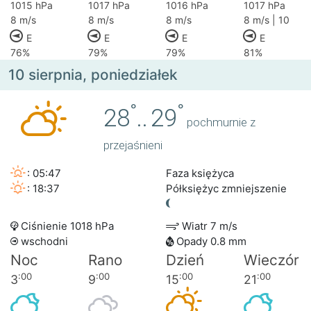
1015 hPa
1017 hPa
1016 hPa
1017 hPa
8 m/s
8 m/s
8 m/s
8 m/s | 10
E
E
E
E
76%
79%
79%
81%
10 sierpnia, poniedziałek
°
°
28
..
29
pochmurnie z
przejaśnieni
: 05:47
Faza księżyca
: 18:37
Półksiężyc zmniejszenie
Ciśnienie 1018 hPa
Wiatr 7 m/s
wschodni
Opady 0.8 mm
Noc
Rano
Dzień
Wieczór
:00
:00
:00
:00
3
9
15
21