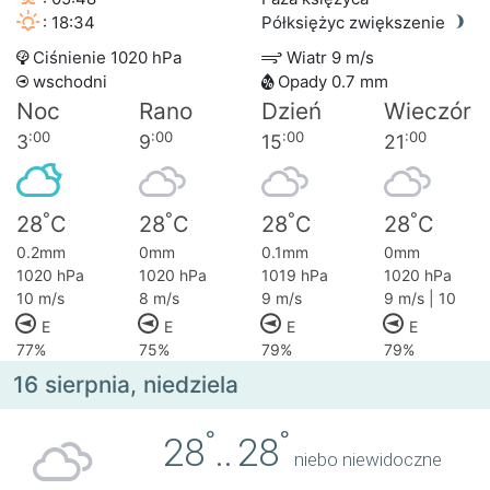
: 18:34
Półksiężyc zwiększenie
Ciśnienie 1020 hPa
Wiatr 9 m/s
wschodni
Opady 0.7 mm
Noc
Rano
Dzień
Wieczór
:00
:00
:00
:00
3
9
15
21
°
°
°
°
28
C
28
C
28
C
28
C
0.2mm
0mm
0.1mm
0mm
1020 hPa
1020 hPa
1019 hPa
1020 hPa
10 m/s
8 m/s
9 m/s
9 m/s | 10
E
E
E
E
77%
75%
79%
79%
16 sierpnia, niedziela
°
°
28
..
28
niebo niewidoczne