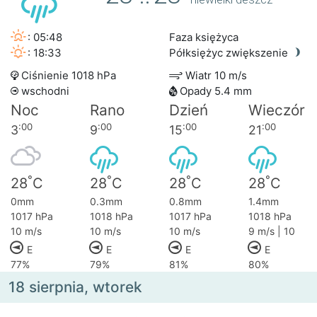
: 05:48
Faza księżyca
: 18:33
Półksiężyc zwiększenie
Ciśnienie 1018 hPa
Wiatr 10 m/s
wschodni
Opady 5.4 mm
Noc
Rano
Dzień
Wieczór
:00
:00
:00
:00
3
9
15
21
°
°
°
°
28
C
28
C
28
C
28
C
0mm
0.3mm
0.8mm
1.4mm
1017 hPa
1018 hPa
1017 hPa
1018 hPa
10 m/s
10 m/s
10 m/s
9 m/s | 10
E
E
E
E
77%
79%
81%
80%
18 sierpnia, wtorek