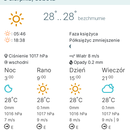
°
°
28
..
28
bezchmurnie
: 05:46
Faza księżyca
: 18:38
Półksiężyc zmniejszenie
Ciśnienie 1017 hPa
Wiatr 8 m/s
wschodni
Opady 0.2 mm
Noc
Rano
Dzień
Wieczór
:00
:00
:00
:00
3
9
15
21
°
°
°
°
28
C
28
C
28
C
28
C
0mm
0.1mm
0mm
0.1mm
1016 hPa
1017 hPa
1016 hPa
1017 hPa
7 m/s
9 m/s
8 m/s
9 m/s | 9
E
E
E
E