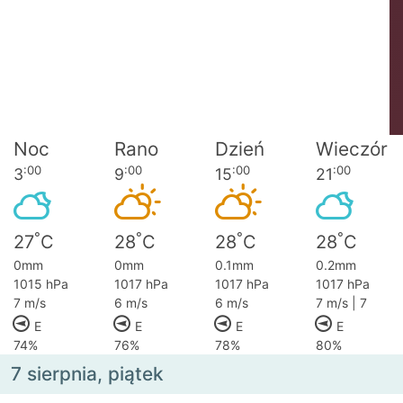
Noc
Rano
Dzień
Wieczór
:00
:00
:00
:00
3
9
15
21
°
°
°
°
27
C
28
C
28
C
28
C
0mm
0mm
0.1mm
0.2mm
1015 hPa
1017 hPa
1017 hPa
1017 hPa
7 m/s
6 m/s
6 m/s
7 m/s | 7
E
E
E
E
74%
76%
78%
80%
7 sierpnia, piątek