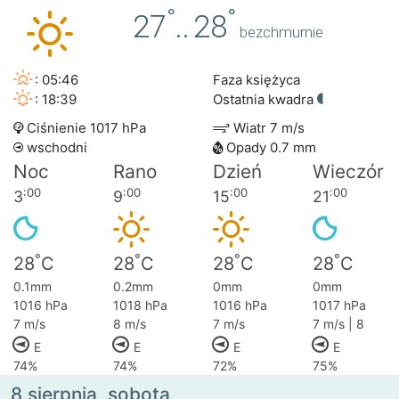
°
°
27
..
28
bezchmurnie
: 05:46
Faza księżyca
: 18:39
Ostatnia kwadra
Ciśnienie 1017 hPa
Wiatr 7 m/s
wschodni
Opady 0.7 mm
Noc
Rano
Dzień
Wieczór
:00
:00
:00
:00
3
9
15
21
°
°
°
°
28
C
28
C
28
C
28
C
0.1mm
0.2mm
0mm
0mm
1016 hPa
1018 hPa
1016 hPa
1017 hPa
7 m/s
8 m/s
7 m/s
7 m/s | 8
E
E
E
E
74%
74%
72%
75%
8 sierpnia, sobota