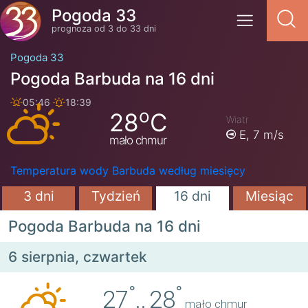
Pogoda 33
prognoza od 3 do 33 dni
Pogoda 33
Pogoda Barbuda na 16 dni
05:46
18:39
o
28
C
Wiatr
E,
7 m/s
mało chmur
Temperatura wody Barbuda według miesięcy
3 dni
Tydzień
16 dni
Miesiąc
Pogoda Barbuda na 16 dni
6 sierpnia, czwartek
°
°
27
..
28
mało chmur