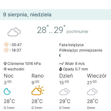
9 sierpnia, niedziela
°
°
28
..
29
pochmurnie
: 05:47
Faza księżyca
: 18:37
Półksiężyc zmniejszenie
Ciśnienie 1016 hPa
Wiatr 8 m/s
wschodni
Opady 0.7 mm
Noc
Rano
Dzień
Wieczór
:00
:00
:00
:00
3
9
15
21
°
°
°
°
28
C
28
C
29
C
28
C
0.1mm
0.1mm
0.1mm
0mm