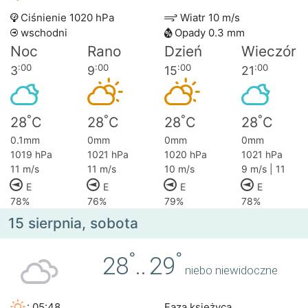
Ciśnienie 1020 hPa
Wiatr 10 m/s
wschodni
Opady 0.3 mm
Noc
Rano
Dzień
Wieczór
:00
:00
:00
:00
3
9
15
21
°
°
°
°
28
C
28
C
28
C
28
C
0.1mm
0mm
0mm
0mm
1019 hPa
1021 hPa
1020 hPa
1021 hPa
11 m/s
11 m/s
10 m/s
9 m/s | 11
E
E
E
E
78%
76%
79%
78%
15 sierpnia, sobota
°
°
28
..
29
niebo niewidoczne
: 05:48
Faza księżyca