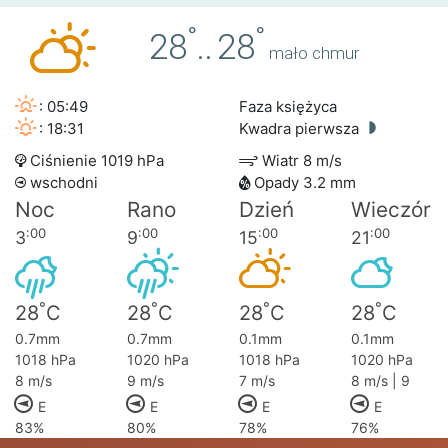
°
°
28
..
28
mało chmur
: 05:49
Faza księżyca
: 18:31
Kwadra pierwsza
Ciśnienie 1019 hPa
Wiatr 8 m/s
wschodni
Opady 3.2 mm
Noc
Rano
Dzień
Wieczór
:00
:00
:00
:00
3
9
15
21
°
°
°
°
28
C
28
C
28
C
28
C
0.7mm
0.7mm
0.1mm
0.1mm
1018 hPa
1020 hPa
1018 hPa
1020 hPa
8 m/s
9 m/s
7 m/s
8 m/s | 9
E
E
E
E
83%
80%
78%
76%