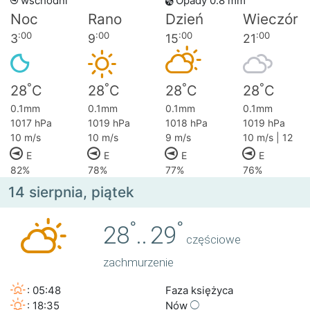
wschodni
Opady 0.8 mm
Noc
Rano
Dzień
Wieczór
:00
:00
:00
:00
3
9
15
21
°
°
°
°
28
C
28
C
28
C
28
C
0.1mm
0.1mm
0.1mm
0.1mm
1017 hPa
1019 hPa
1018 hPa
1019 hPa
10 m/s
10 m/s
9 m/s
10 m/s | 12
E
E
E
E
82%
78%
77%
76%
14 sierpnia, piątek
°
°
28
..
29
częściowe
zachmurzenie
: 05:48
Faza księżyca
: 18:35
Nów