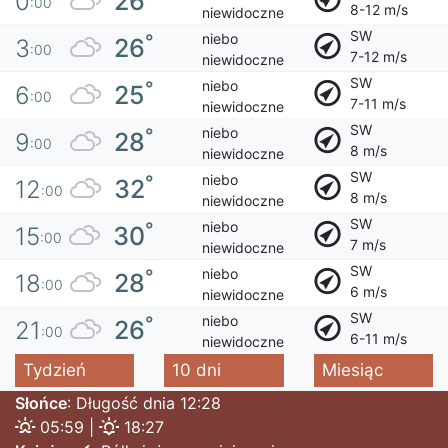
26
0
:00
8-12 m/s
niewidoczne
SW
niebo
°
26
3
:00
7-12 m/s
niewidoczne
SW
niebo
°
25
6
:00
7-11 m/s
niewidoczne
SW
niebo
°
28
9
:00
8 m/s
niewidoczne
SW
niebo
°
32
12
:00
8 m/s
niewidoczne
SW
niebo
°
30
15
:00
7 m/s
niewidoczne
SW
niebo
°
28
18
:00
6 m/s
niewidoczne
SW
niebo
°
26
21
:00
6-11 m/s
niewidoczne
Tydzień
10 dni
Miesiąc
Słońce
: Długość dnia 12:28
05:59 |
18:27