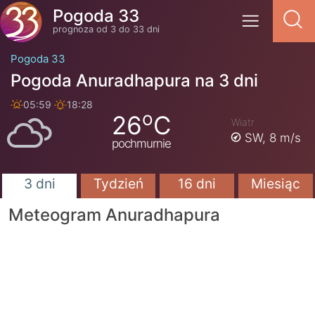
Pogoda 33
prognoza od 3 do 33 dni
Pogoda 33
Pogoda Anuradhapura na 3 dni
05:59
18:28
o
26
C
Wiatr
SW,
8 m/s
pochmurnie
3 dni
Tydzień
16 dni
Miesiąc
Meteogram Anuradhapura