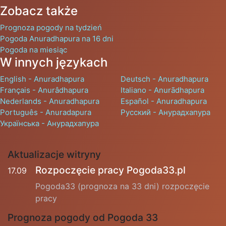
Zobacz także
Prognoza pogody na tydzień
Pogoda Anuradhapura na 16 dni
Pogoda na miesiąc
W innych językach
English - Anuradhapura
Deutsch - Anuradhapura
Français - Anurâdhapura
Italiano - Anurādhapura
Nederlands - Anuradhapura
Español - Anuradhapura
Português - Anuradapura
Русский - Анурадхапура
Українська - Анурадхапура
Aktualizacje witryny
Rozpoczęcie pracy Pogoda33.pl
17.09
Pogoda33 (prognoza na 33 dni) rozpoczęcie
pracy
Prognoza pogody od Pogoda 33