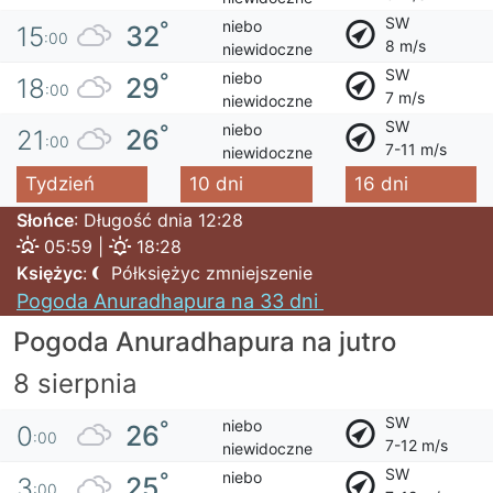
SW
niebo
°
32
15
:00
8 m/s
niewidoczne
SW
niebo
°
29
18
:00
7 m/s
niewidoczne
SW
niebo
°
26
21
:00
7-11 m/s
niewidoczne
Tydzień
10 dni
16 dni
Słońce
: Długość dnia 12:28
05:59 |
18:28
Księżyc
:
Półksiężyc zmniejszenie
Pogoda Anuradhapura na 33 dni
Pogoda Anuradhapura na jutro
8 sierpnia
SW
niebo
°
26
0
:00
7-12 m/s
niewidoczne
SW
niebo
°
25
3
:00