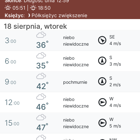
Słońce
: Długość dnia 12:59
05:51 |
18:50
Księżyc
:
Półksiężyc zwiększenie
18 sierpnia, wtorek
SE
niebo
3
:00
°
36
4 m/s
niewidoczne
S
niebo
6
:00
°
35
3 m/s
niewidoczne
S
9
pochmurnie
:00
°
42
2 m/s
W
niebo
12
:00
°
46
4 m/s
niewidoczne
W
niebo
15
:00
°
47
5 m/s
niewidoczne
NW