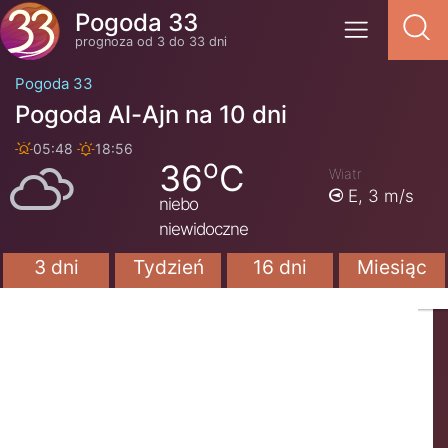
Pogoda 33
prognoza od 3 do 33 dni
Pogoda 33
Pogoda Al-Ajn na 10 dni
05:48
18:56
o
36
C
Wiatr
E,
3 m/s
niebo
niewidoczne
3 dni
Tydzień
16 dni
Miesiąc