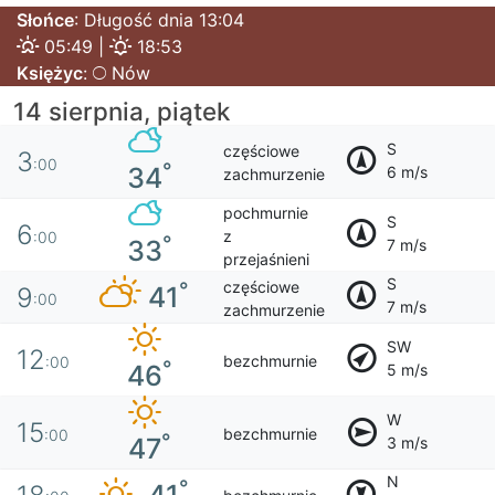
Słońce
: Długość dnia 13:04
05:49 |
18:53
Księżyc
:
Nów
14 sierpnia, piątek
S
częściowe
3
:00
°
34
6 m/s
zachmurzenie
pochmurnie
S
6
z
:00
°
33
7 m/s
przejaśnieni
S
częściowe
°
41
9
:00
7 m/s
zachmurzenie
SW
12
bezchmurnie
:00
°
46
5 m/s
W
15
bezchmurnie
:00
°
47
3 m/s
N
°