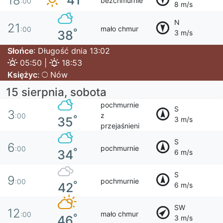
41
18
bezchmurnie
:00
8 m/s
N
21
mało chmur
:00
°
38
3 m/s
Słońce
: Długość dnia 13:02
05:50 |
18:53
Księżyc
:
Nów
15 sierpnia, sobota
pochmurnie
S
3
z
:00
°
35
3 m/s
przejaśnieni
S
6
pochmurnie
:00
°
34
6 m/s
S
9
pochmurnie
:00
°
42
6 m/s
SW
12
mało chmur
:00
°
46
3 m/s