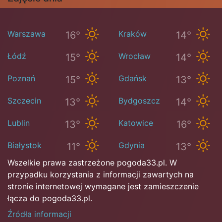
Warszawa
Kraków
16°
14°
Łódź
Wrocław
15°
14°
Poznań
Gdańsk
15°
13°
Szczecin
Bydgoszcz
13°
14°
Lublin
Katowice
13°
16°
Białystok
Gdynia
11°
13°
Wszelkie prawa zastrzeżone pogoda33.pl. W
przypadku korzystania z informacji zawartych na
stronie internetowej wymagane jest zamieszczenie
łącza do pogoda33.pl.
Źródła informacji