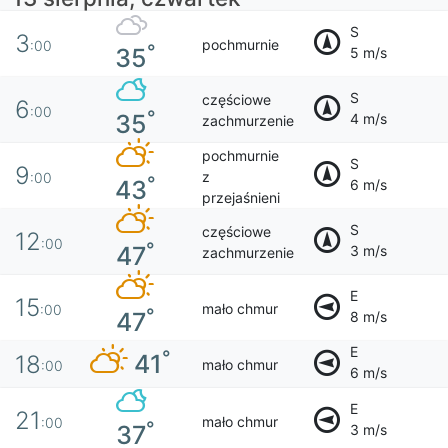
S
3
pochmurnie
:00
°
35
5 m/s
S
częściowe
6
:00
°
35
4 m/s
zachmurzenie
pochmurnie
S
9
z
:00
°
43
6 m/s
przejaśnieni
S
częściowe
12
:00
°
47
3 m/s
zachmurzenie
E
15
mało chmur
:00
°
47
8 m/s
E
°
41
18
mało chmur
:00
6 m/s
E
21
mało chmur
:00
°
37
3 m/s