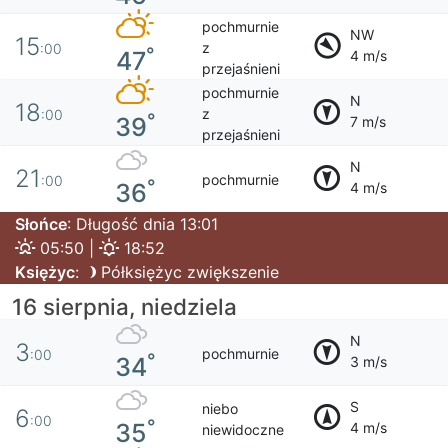
pochmurnie
NW
15
z
:00
°
47
4 m/s
przejaśnieni
pochmurnie
N
18
z
:00
°
39
7 m/s
przejaśnieni
N
21
pochmurnie
:00
°
36
4 m/s
Słońce
: Długość dnia 13:01
05:50 |
18:52
Księżyc
:
Półksiężyc zwiększenie
16 sierpnia, niedziela
N
3
pochmurnie
:00
°
34
3 m/s
S
niebo
6
:00
°
35
4 m/s
niewidoczne