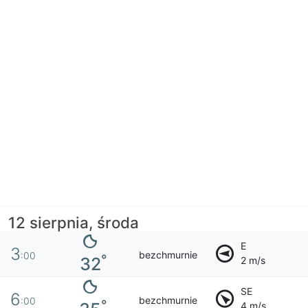
12 sierpnia, środa
E
3
bezchmurnie
:00
°
32
2 m/s
SE
6
bezchmurnie
:00
°
4 m/s