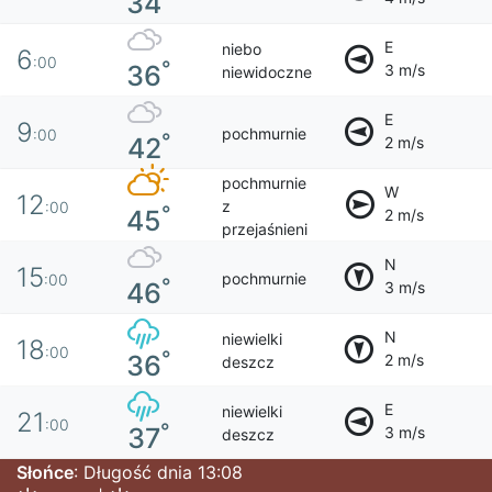
34
E
niebo
6
:00
°
36
3 m/s
niewidoczne
E
9
pochmurnie
:00
°
42
2 m/s
pochmurnie
W
12
z
:00
°
45
2 m/s
przejaśnieni
N
15
pochmurnie
:00
°
46
3 m/s
N
niewielki
18
:00
°
36
2 m/s
deszcz
E
niewielki
21
:00
°
37
3 m/s
deszcz
Słońce
: Długość dnia 13:08