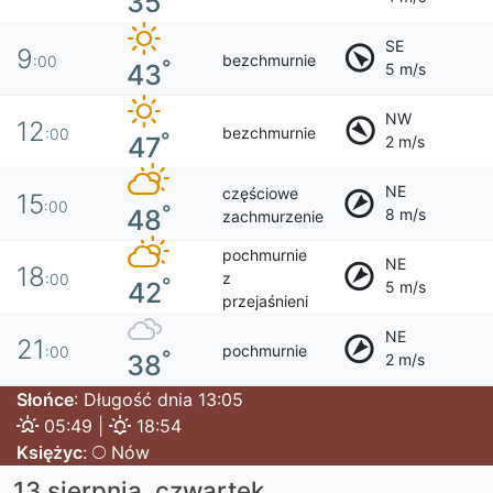
35
SE
9
bezchmurnie
:00
°
43
5 m/s
NW
12
bezchmurnie
:00
°
47
2 m/s
NE
częściowe
15
:00
°
48
8 m/s
zachmurzenie
pochmurnie
NE
18
z
:00
°
42
5 m/s
przejaśnieni
NE
21
pochmurnie
:00
°
38
2 m/s
Słońce
: Długość dnia 13:05
05:49 |
18:54
Księżyc
:
Nów
13 sierpnia, czwartek