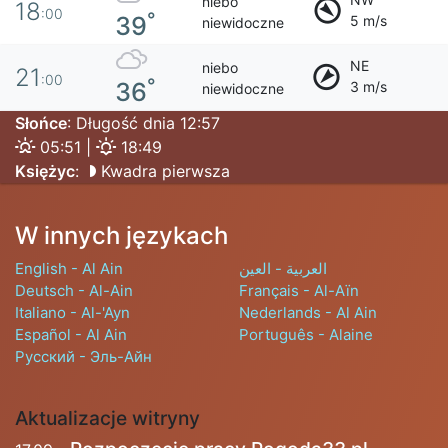
niebo
18
:00
°
39
5 m/s
niewidoczne
NE
niebo
21
:00
°
36
3 m/s
niewidoczne
Słońce
: Długość dnia 12:57
05:51 |
18:49
Księżyc
:
Kwadra pierwsza
W innych językach
English - Al Ain
العربية - العين
Deutsch - Al-Ain
Français - Al-Aïn
Italiano - Al-'Ayn
Nederlands - Al Ain
Español - Al Ain
Português - Alaine
Русский - Эль-Айн
Aktualizacje witryny