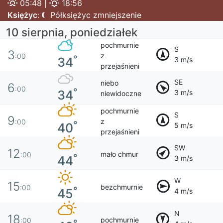
05:48 |
18:56
Księżyc
:
Półksiężyc zmniejszenie
10 sierpnia, poniedziałek
pochmurnie
S
3
z
:00
°
34
3 m/s
przejaśnieni
SE
niebo
6
:00
°
34
3 m/s
niewidoczne
pochmurnie
S
9
z
:00
°
40
5 m/s
przejaśnieni
SW
12
mało chmur
:00
°
44
3 m/s
W
15
bezchmurnie
:00
°
45
4 m/s
N
18
pochmurnie
:00