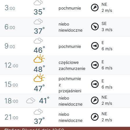
NE
3
pochmurnie
:00
°
35
2 m/s
SE
niebo
6
:00
°
37
3 m/s
niewidoczne
E
9
pochmurnie
:00
°
46
6 m/s
E
częściowe
12
:00
°
48
6 m/s
zachmurzenie
pochmurnie
E
15
z
:00
°
47
6 m/s
przejaśnieni
NE
niebo
°
41
18
:00
2 m/s
niewidoczne
NE
niebo
21
:00
°
37
2 m/s
niewidoczne