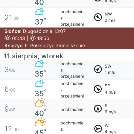
°
40
4 m/s
pochmurnie
NW
21
z
:00
°
37
2 m/s
przejaśnieni
Słońce
: Długość dnia 13:07
05:48 |
18:56
Księżyc
:
Półksiężyc zmniejszenie
11 sierpnia, wtorek
pochmurnie
SW
3
z
:00
°
35
1 m/s
przejaśnieni
pochmurnie
SE
6
z
:00
°
35
4 m/s
przejaśnieni
S
9
pochmurnie
:00
°
40
6 m/s
pochmurnie
W
12
z
:00
°
45
4 m/s