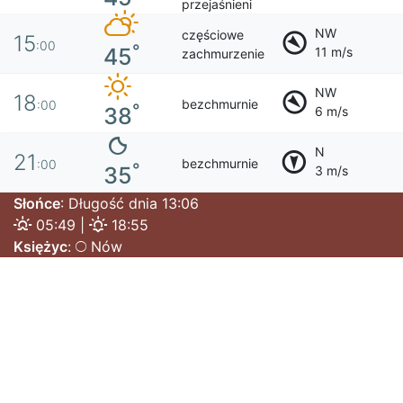
przejaśnieni
NW
częściowe
15
:00
°
45
11 m/s
zachmurzenie
NW
18
bezchmurnie
:00
°
38
6 m/s
N
21
bezchmurnie
:00
°
35
3 m/s
Słońce
: Długość dnia 13:06
05:49 |
18:55
Księżyc
:
Nów