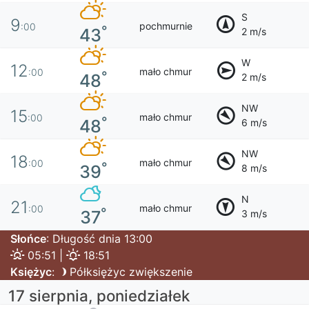
S
9
pochmurnie
:00
°
43
2 m/s
W
12
mało chmur
:00
°
48
2 m/s
NW
15
mało chmur
:00
°
48
6 m/s
NW
18
mało chmur
:00
°
39
8 m/s
N
21
mało chmur
:00
°
37
3 m/s
Słońce
: Długość dnia 13:00
05:51 |
18:51
Księżyc
:
Półksiężyc zwiększenie
17 sierpnia, poniedziałek